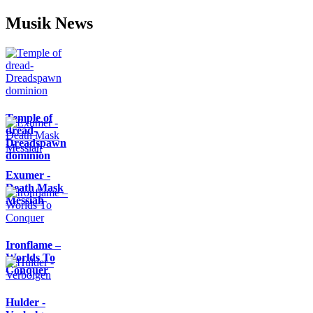
Musik News
Temple of
dread-
Dreadspawn
dominion
Exumer -
Death Mask
Messiah
Ironflame –
Worlds To
Conquer
Hulder -