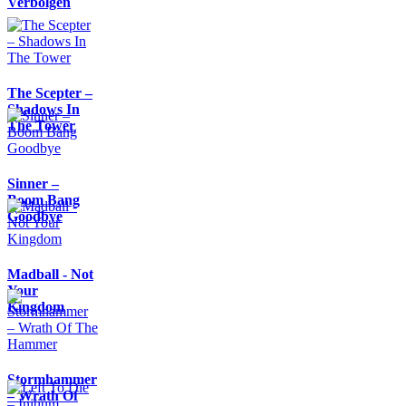
Verbolgen
The Scepter –
Shadows In
The Tower
Sinner –
Boom Bang
Goodbye
Madball - Not
Your
Kingdom
Stormhammer
– Wrath Of