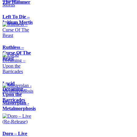
The Hammer
Left To Die –
Initium Mortis
Ruthless –
Curse Of The
Beast
Lucid
Dreaming –
Upon the
Barricades
Masterplan -
Metalmorphosis
Doro – Live