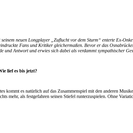
t seinem neuen Longplayer „Zuflucht vor dem Sturm“ enterte Ex-Onkel
indruckte Fans und Kritiker gleichermaßen. Bevor er das Osnabrücker 
de und Antwort und erwies sich dabei als verdammt sympathischer Ges
e lief es bis jetzt?
rstes kommt es natürlich auf das Zusammenspiel mit den anderen Musik
ichts mehr, als festgefahren seinen Stiefel runterzuspielen. Ohne Varia