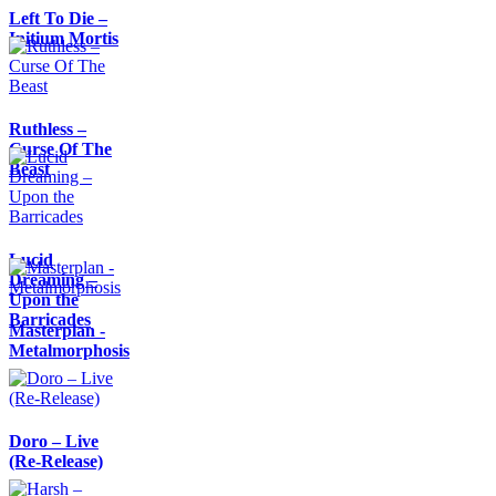
Left To Die –
Initium Mortis
Ruthless –
Curse Of The
Beast
Lucid
Dreaming –
Upon the
Barricades
Masterplan -
Metalmorphosis
Doro – Live
(Re-Release)