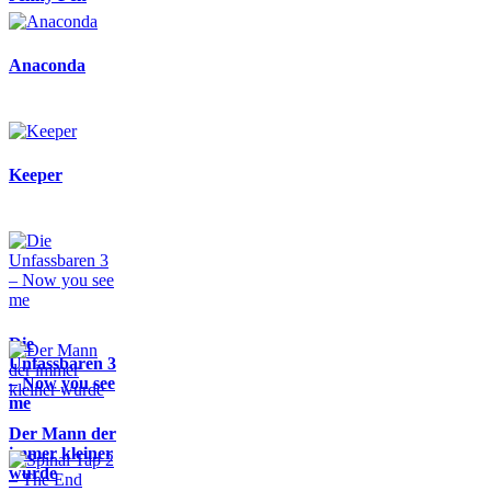
Anaconda
Keeper
Die
Unfassbaren 3
– Now you see
me
Der Mann der
immer kleiner
wurde