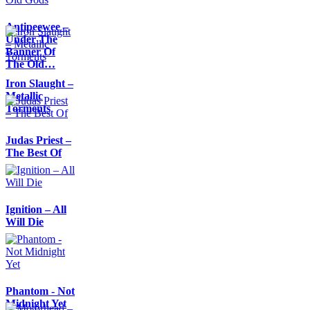
Antipeewee –
Under The
Banner Of
The Old…
Iron Slaught –
Metallic
Torments
Judas Priest –
The Best Of
Ignition – All
Will Die
Phantom - Not
Midnight Yet