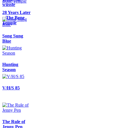
wüsste
28 Years Later
– The Bone
Temple
Song Sung
Blue
Hunting
Season
V/H/S 85
The Rule of
Jenny Pen