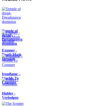
Temple of
dread-
Dreadspawn
dominion
Exumer -
Death Mask
Messiah
Ironflame –
Worlds To
Conquer
Hulder -
Verbolgen