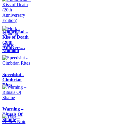
Motörhead –
Kiss of Death
(20th
Mork -
Annivers…
Monolitt
Speedslut -
Cimbrian
Rites
Warning –
Rituals Of
Shame