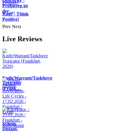
Obscurity -
Probieren ist
der …
Rage - Think
Positive!
Prev
Next
Live Reviews
Knife/Warrant/Taskforce
Toxicator
(Frank…
Sylosis,
Distant,