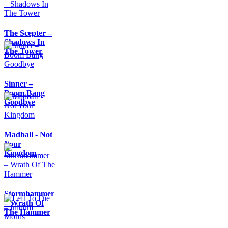
The Scepter –
Shadows In
The Tower
Sinner –
Boom Bang
Goodbye
Madball - Not
Your
Kingdom
Stormhammer
– Wrath Of
The Hammer