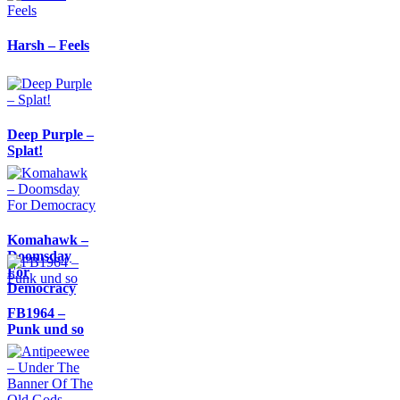
Harsh – Feels
Deep Purple –
Splat!
Komahawk –
Doomsday
For
Democracy
FB1964 –
Punk und so