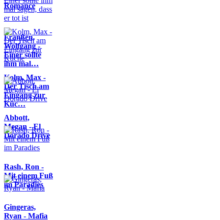
Romance
Franßen,
Wolfgang -
Einer sollte
ihm mal…
Kolm, Max -
Der Tisch am
Eingang zur
Küc…
Abbott,
Megan - El
Dorado Drive
Rash, Ron -
Mit einem Fuß
im Paradies
Gingeras,
Ryan - Mafia