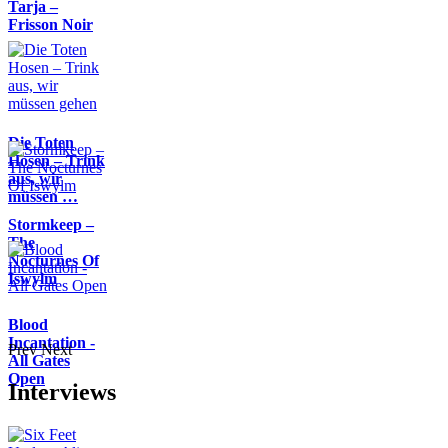
Tarja –
Frisson Noir
Die Toten
Hosen – Trink
aus, wir
müssen …
Stormkeep –
The
Nocturnes Of
Iswylm
Blood
Incantation -
Prev
Next
All Gates
Open
Interviews