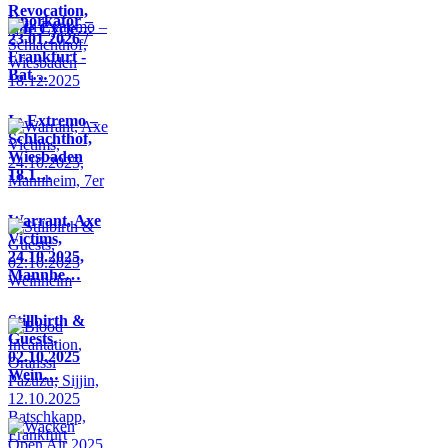
Revocation,
Knorkator –
Life Cycle…
23.01.2026 /
Frankfurt -
Bat…
In Extremo –
Schlachthof,
Wiesbaden
18.1…
Warrant, Axe
Victims,
24.10.2025,
Mannhe…
Stillbirth &
Guests,
02.10.2025
Wein…