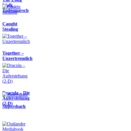
Walk -
Todesmarsch
Caught
Stealing
Together –
Unzertrennlich
Dracula – Die
Auferstehung
(2-D)
Supershark