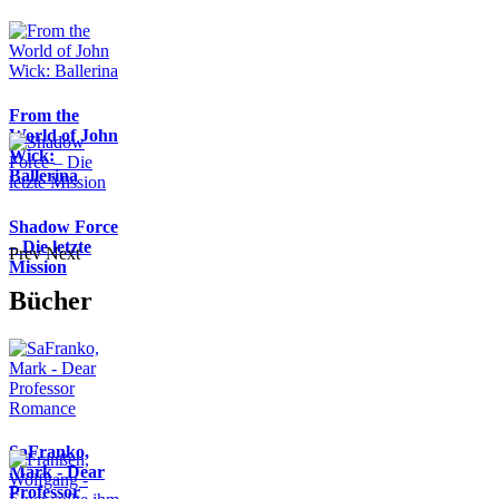
From the
World of John
Wick:
Ballerina
Shadow Force
– Die letzte
Prev
Next
Mission
Bücher
SaFranko,
Mark - Dear
Professor