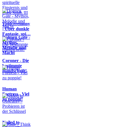
Voidceremony
- Über dunkle
Fantasie, spi…
Dolmen Gate -
Mythos,
Melodie und
Macht
Coroner - Die
bestimmte
Handschrift!
Human
Fortress - Viel
zu poppig!
Nailed to