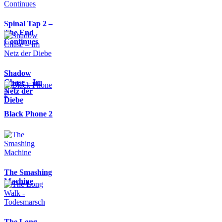
Spinal Tap 2 –
The End
Continues
Shadow
Chase – Im
Netz der
Diebe
Black Phone 2
The Smashing
Machine
The Long