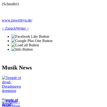
(Schnuller)
www.powertryp.de/
< Zurück
Weiter >
Musik News
Temple of
dread-