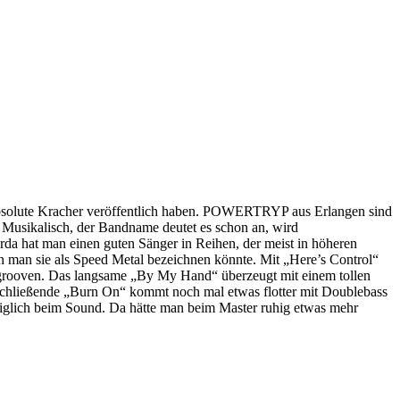
absolute Kracher veröffentlich haben. POWERTRYP aus Erlangen sind
. Musikalisch, der Bandname deutet es schon an, wird
rda hat man einen guten Sänger in Reihen, der meist in höheren
n man sie als Speed Metal bezeichnen könnte. Mit „Here’s Control“
n grooven. Das langsame „By My Hand“ überzeugt mit einem tollen
bschließende „Burn On“ kommt noch mal etwas flotter mit Doublebass
ediglich beim Sound. Da hätte man beim Master ruhig etwas mehr