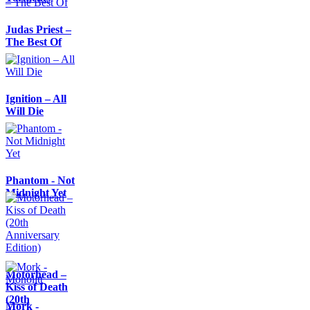
Judas Priest –
The Best Of
Ignition – All
Will Die
Phantom - Not
Midnight Yet
Motörhead –
Kiss of Death
(20th
Mork -