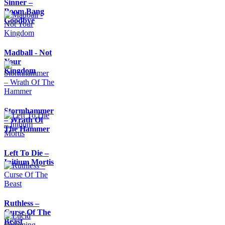
Sinner –
Boom Bang
Goodbye
Madball - Not
Your
Kingdom
Stormhammer
– Wrath Of
The Hammer
Left To Die –
Initium Mortis
Ruthless –
Curse Of The
Beast