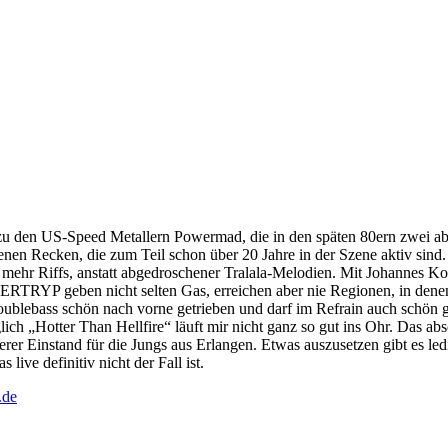
zu den US-Speed Metallern Powermad, die in den späten 80ern zwei 
nen Recken, die zum Teil schon über 20 Jahre in der Szene aktiv sind
 mehr Riffs, anstatt abgedroschener Tralala-Melodien. Mit Johannes Ko
WERTRYP geben nicht selten Gas, erreichen aber nie Regionen, in dene
Doublebass schön nach vorne getrieben und darf im Refrain auch schö
ich „Hotter Than Hellfire“ läuft mir nicht ganz so gut ins Ohr. Das a
rer Einstand für die Jungs aus Erlangen. Etwas auszusetzen gibt es l
ive definitiv nicht der Fall ist.
.de