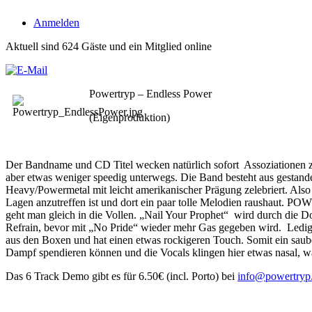
Anmelden
Aktuell sind 624 Gäste und ein Mitglied online
Powertryp – Endless Power
(Eigenproduktion)
Der Bandname und CD Titel wecken natürlich sofort Assoziationen 
aber etwas weniger speedig unterwegs. Die Band besteht aus gestande
Heavy/Powermetal mit leicht amerikanischer Prägung zelebriert. Also
Lagen anzutreffen ist und dort ein paar tolle Melodien raushaut. PO
geht man gleich in die Vollen. „Nail Your Prophet“ wird durch die 
Refrain, bevor mit „No Pride“ wieder mehr Gas gegeben wird. Ledigl
aus den Boxen und hat einen etwas rockigeren Touch. Somit ein saube
Dampf spendieren können und die Vocals klingen hier etwas nasal, was l
Das 6 Track Demo gibt es für 6.50€ (incl. Porto) bei
info@powertryp