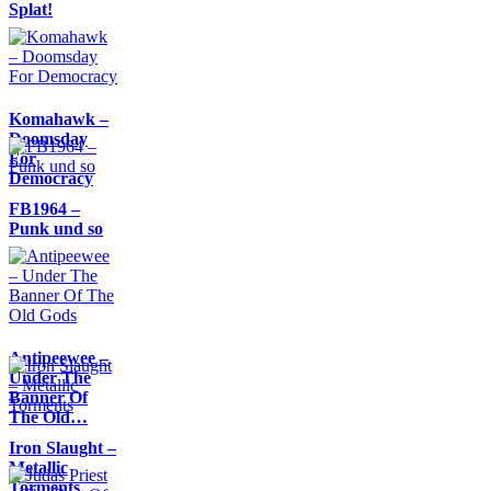
Splat!
Komahawk –
Doomsday
For
Democracy
FB1964 –
Punk und so
Antipeewee –
Under The
Banner Of
The Old…
Iron Slaught –
Metallic
Torments