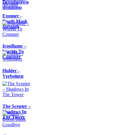
Dreadspawn
dominion
Exumer -
Death Mask
Messiah
Ironflame –
Worlds To
Conquer
Hulder -
Verbolgen
The Scepter –
Shadows In
The Tower