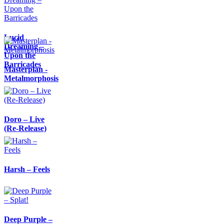
Lucid
Dreaming –
Upon the
Barricades
Masterplan -
Metalmorphosis
Doro – Live
(Re-Release)
Harsh – Feels
Deep Purple –