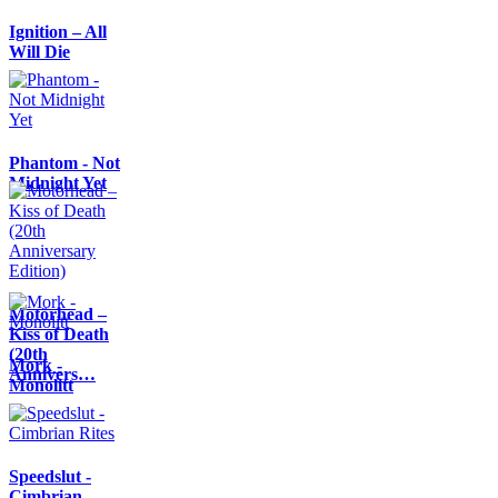
Ignition – All
Will Die
Phantom - Not
Midnight Yet
Motörhead –
Kiss of Death
(20th
Mork -
Annivers…
Monolitt
Speedslut -
Cimbrian