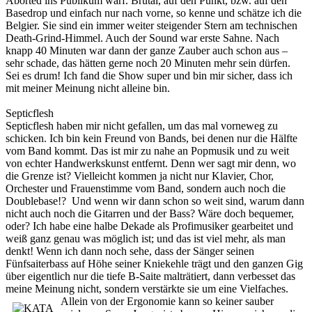
Aborted ins Publikum warf. Brutal, auf den Punkt, bzw. auf den
Basedrop und einfach nur nach vorne, so kenne und schätze ich die
Belgier. Sie sind ein immer weiter steigender Stern am technischen
Death-Grind-Himmel. Auch der Sound war erste Sahne. Nach
knapp 40 Minuten war dann der ganze Zauber auch schon aus –
sehr schade, das hätten gerne noch 20 Minuten mehr sein dürfen.
Sei es drum! Ich fand die Show super und bin mir sicher, dass ich
mit meiner Meinung nicht alleine bin.
Septicflesh
Septicflesh haben mir nicht gefallen, um das mal vorneweg zu
schicken. Ich bin kein Freund von Bands, bei denen nur die Hälfte
vom Band kommt. Das ist mir zu nahe an Popmusik und zu weit
von echter Handwerkskunst entfernt. Denn wer sagt mir denn, wo
die Grenze ist? Vielleicht kommen ja nicht nur Klavier, Chor,
Orchester und Frauenstimme vom Band, sondern auch noch die
Doublebase!? Und wenn wir dann schon so weit sind, warum dann
nicht auch noch die Gitarren und der Bass? Wäre doch bequemer,
oder? Ich habe eine halbe Dekade als Profimusiker gearbeitet und
weiß ganz genau was möglich ist; und das ist viel mehr, als man
denkt! Wenn ich dann noch sehe, dass der Sänger seinen
Fünfsaiterbass auf Höhe seiner Kniekehle trägt und den ganzen Gig
über eigentlich nur die tiefe B-Saite malträtiert, dann verbesset das
meine Meinung nicht, sondern verstärkte sie um eine Vielfaches.
Allein
von der Ergonomie kann so keiner sauber