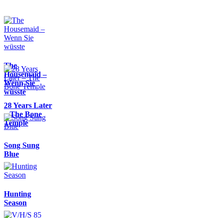
The
Housemaid –
Wenn Sie
wüsste
28 Years Later
– The Bone
Temple
Song Sung
Blue
Hunting
Season