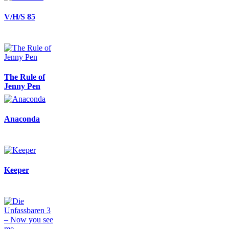
V/H/S 85
The Rule of
Jenny Pen
Anaconda
Keeper