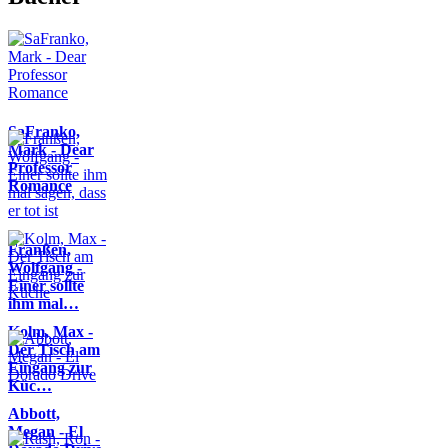
SaFranko,
Mark - Dear
Professor
Romance
Franßen,
Wolfgang -
Einer sollte
ihm mal…
Kolm, Max -
Der Tisch am
Eingang zur
Küc…
Abbott,
Megan - El