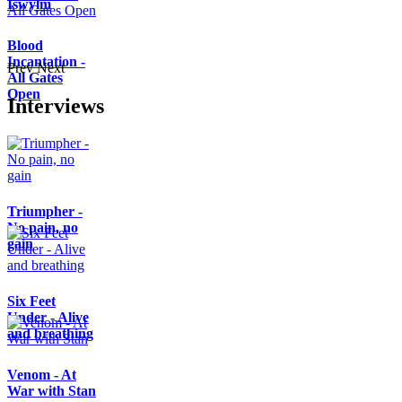
Iswylm
Blood
Incantation -
Prev
Next
All Gates
Open
Interviews
Triumpher -
No pain, no
gain
Six Feet
Under - Alive
and breathing
Venom - At
War with Stan