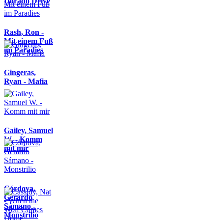
Dorado Drive
Rash, Ron -
Mit einem Fuß
im Paradies
Gingeras,
Ryan - Mafia
Gailey, Samuel
W. - Komm
mit mir
Córdova,
Gerardo
Sámano -
Monstrilio