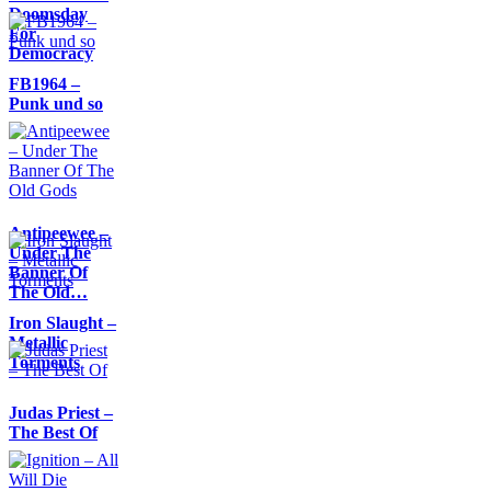
Doomsday
For
Democracy
FB1964 –
Punk und so
Antipeewee –
Under The
Banner Of
The Old…
Iron Slaught –
Metallic
Torments
Judas Priest –
The Best Of