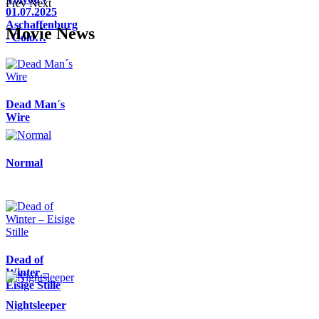
Prev
Next
01.07.2025
Aschaffenburg
Movie News
- Colo…
Dead Man´s
Wire
Normal
Dead of
Winter –
Eisige Stille
Nightsleeper