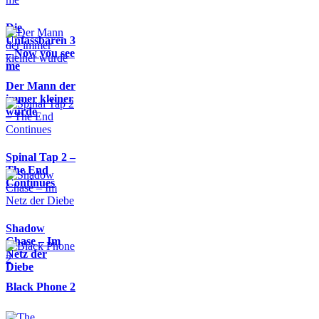
Die
Unfassbaren 3
– Now you see
me
Der Mann der
immer kleiner
wurde
Spinal Tap 2 –
The End
Continues
Shadow
Chase – Im
Netz der
Diebe
Black Phone 2