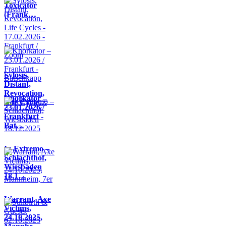
Toxicator
(Frank…
Sylosis,
Distant,
Revocation,
Knorkator –
Life Cycle…
23.01.2026 /
Frankfurt -
Bat…
In Extremo –
Schlachthof,
Wiesbaden
18.1…
Warrant, Axe
Victims,
24.10.2025,