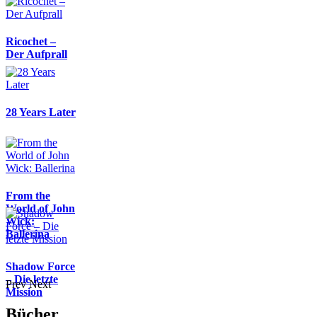
Ricochet –
Der Aufprall
28 Years Later
From the
World of John
Wick:
Ballerina
Shadow Force
– Die letzte
Prev
Next
Mission
Bücher