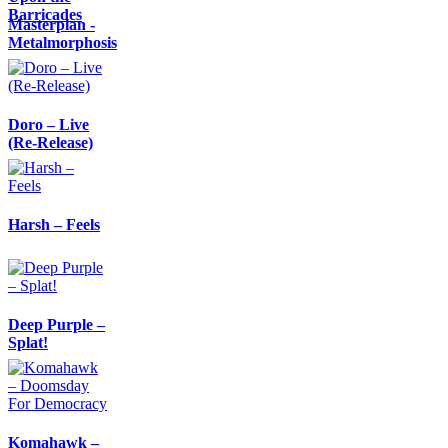
Barricades
Masterplan -
Metalmorphosis
Doro – Live
(Re-Release)
Harsh – Feels
Deep Purple –
Splat!
Komahawk –