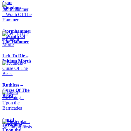
Your
Kingdom
Stormhammer
– Wrath Of
The Hammer
Left To Die –
Initium Mortis
Ruthless –
Curse Of The
Beast
Lucid
Dreaming –
Upon the