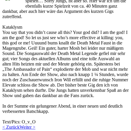
spielen… Sorry Jungs, ist aber so. Hier war ich um die
ebenfalls kurze Spielzeit von ca. 40 Minuten ganz
dankbar, aber auch hier wäre das Argument des kurzen Gigs
zutreffend.
Kataklysm
You say that you didn’t cause all this? Your god did? I am the god! I
am the god! So let us just see who’s more effective at killing: you,
this god or me! Uuuund bums knallt die Death Metal Faust in die
Magengrube. Geil! Ein guter, harter Mosh bei leider nur mäßigem
Sound. Die Songauswahl der Death Metal Legende gefiel mir sehr
gut; vier Songs des aktuellen Albums und eine tolle Auswahl an
alten Hits heizten mir und der Meute gehörig ein. Spätestens bei
„The Ambassador of Pain“ explodierte der Mob und war nicht mehr
zu halten. Am Ende der Show, also nach knapp 1 ¼ Stunden, wurde
noch der Zuschauerwunsch Iron Will erfüllt und die ruhige Nummer
Elevate schloss die Show ab. Der bisher beste Gig den ich von
Kataklysm sehen durfte. Die Jungs hatten unverkennbar Spaß an der
Show und gaben das dankbar an die Fans zurück.
In der Summe ein gelungener Abend, in einer neuen und deutlich
verbesserten Batschkapp.
Text/Pics: O_v_O
< Zurück
Weiter >