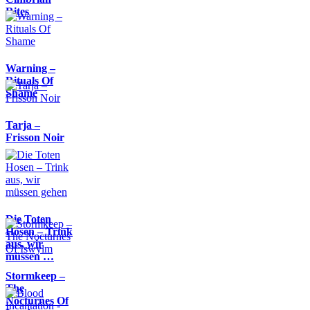
Rites
Warning –
Rituals Of
Shame
Tarja –
Frisson Noir
Die Toten
Hosen – Trink
aus, wir
müssen …
Stormkeep –
The
Nocturnes Of