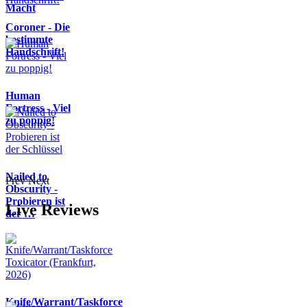
Macht
Coroner - Die
bestimmte
Handschrift!
Human
Fortress - Viel
zu poppig!
Nailed to
Prev
Next
Obscurity -
Probieren ist
Live Reviews
der …
Knife/Warrant/Taskforce