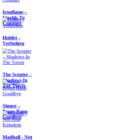
Ironflame –
Worlds To
Conquer
Hulder -
Verbolgen
The Scepter –
Shadows In
The Tower
Sinner –
Boom Bang
Goodbye
Madball - Not