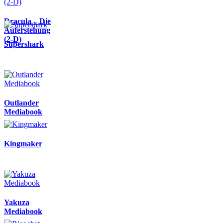
Dracula – Die
Auferstehung
(2-D)
Supershark
Outlander
Mediabook
Kingmaker
Yakuza
Mediabook