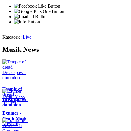
Kategorie:
Live
Musik News
Temple of
dread-
Dreadspawn
dominion
Exumer -
Death Mask
Messiah