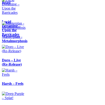
Beast
Lucid
Dreaming –
Upon the
Barricades
Masterplan -
Metalmorphosis
Doro – Live
(Re-Release)
Harsh – Feels