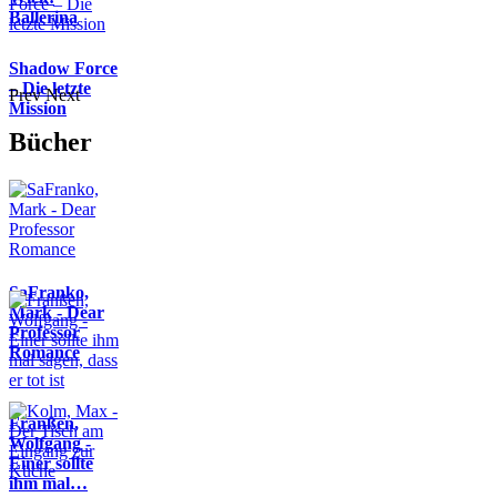
Ballerina
Shadow Force
– Die letzte
Prev
Next
Mission
Bücher
SaFranko,
Mark - Dear
Professor
Romance
Franßen,
Wolfgang -
Einer sollte
ihm mal…