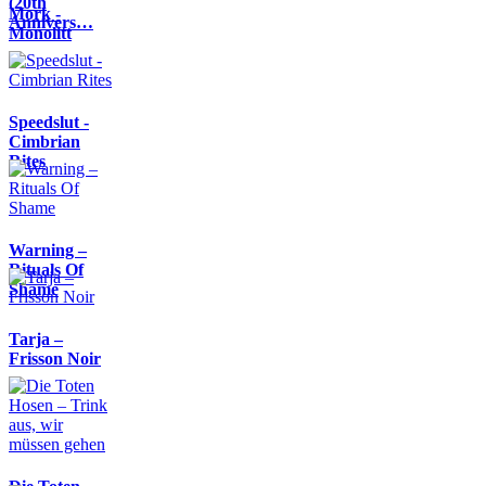
(20th
Mork -
Annivers…
Monolitt
Speedslut -
Cimbrian
Rites
Warning –
Rituals Of
Shame
Tarja –
Frisson Noir