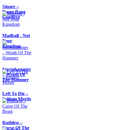
Sinner –
Boom Bang
Goodbye
Madball - Not
Your
Kingdom
Stormhammer
– Wrath Of
The Hammer
Left To Die –
Initium Mortis
Ruthless –
Curse Of The