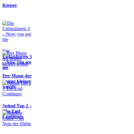
Keeper
Die
Unfassbaren 3
– Now you see
me
Der Mann der
immer kleiner
wurde
Spinal Tap 2 –
The End
Continues