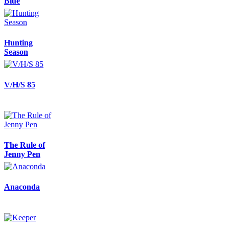
Blue
Hunting
Season
V/H/S 85
The Rule of
Jenny Pen
Anaconda