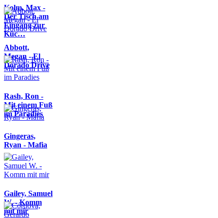
Kolm, Max -
Der Tisch am
Eingang zur
Küc…
Abbott,
Megan - El
Dorado Drive
Rash, Ron -
Mit einem Fuß
im Paradies
Gingeras,
Ryan - Mafia
Gailey, Samuel
W. - Komm
mit mir