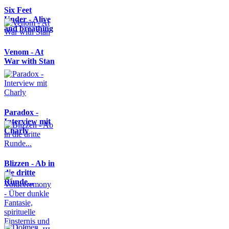
Six Feet
Under - Alive
and breathing
Venom - At
War with Stan
Paradox -
Interview mit
Charly
Blizzen - Ab in
die dritte
Runde...