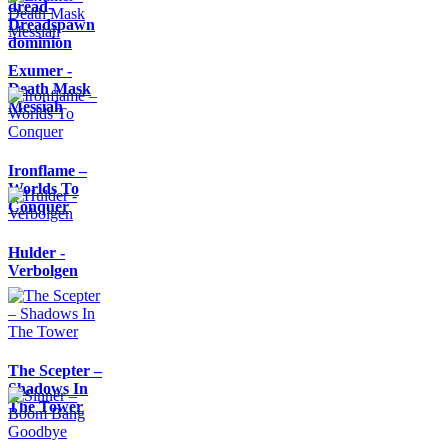
dread-
Dreadspawn
dominion
Exumer -
Death Mask
Messiah
Ironflame –
Worlds To
Conquer
Hulder -
Verbolgen
The Scepter –
Shadows In
The Tower