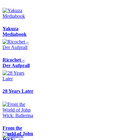
Yakuza
Mediabook
Ricochet –
Der Aufprall
28 Years Later
From the
World of John
Wick: