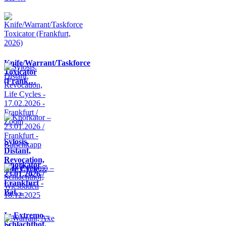
Knife/Warrant/Taskforce
Toxicator
(Frank…
Sylosis,
Distant,
Revocation,
Knorkator –
Life Cycle…
23.01.2026 /
Frankfurt -
Bat…
In Extremo –
Schlachthof,