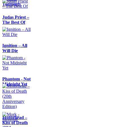
Torments
Judas Priest –
The Best Of
Ignition – All
Will Die
Phantom - Not
Midnight Yet
Motörhead –
Kiss of Death