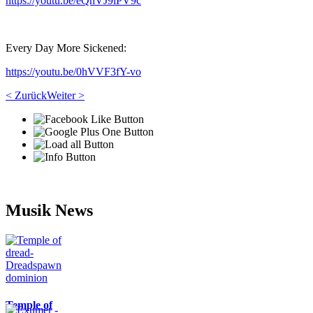
https://youtu.be/eQhVJ9lPV9c
Every Day More Sickened:
https://youtu.be/0hVVF3fY-vo
< Zurück
Weiter >
Musik News
Temple of