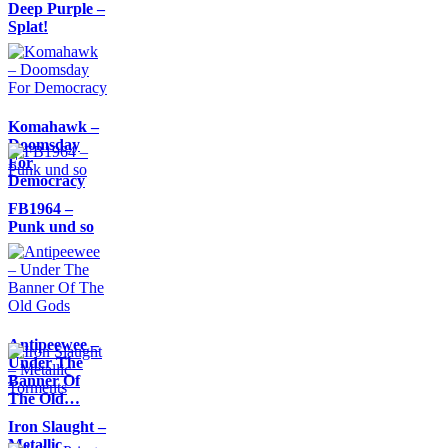
Deep Purple –
Splat!
Komahawk –
Doomsday
For
Democracy
FB1964 –
Punk und so
Antipeewee –
Under The
Banner Of
The Old…
Iron Slaught –
Metallic