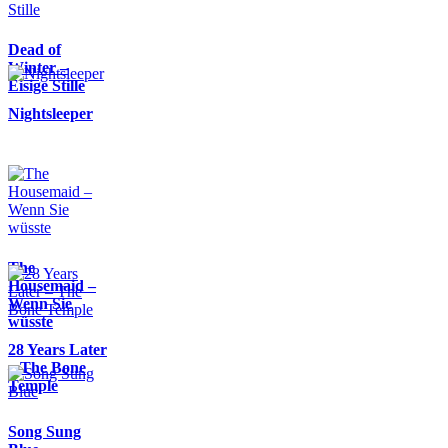
Dead of
Winter –
Eisige Stille
Nightsleeper
The
Housemaid –
Wenn Sie
wüsste
28 Years Later
– The Bone
Temple
Song Sung