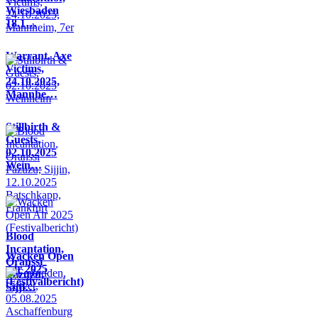
Wiesbaden
18.1…
Warrant, Axe
Victims,
24.10.2025,
Mannhe…
Stillbirth &
Guests,
02.10.2025
Wein…
Blood
Incantation,
Wacken Open
Oranssi
Air 2025
Pazuzu,
(Festivalbericht)
Sijji…