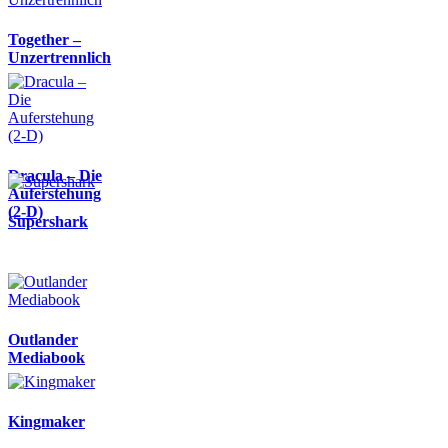
Together –
Unzertrennlich
Dracula – Die
Auferstehung
(2-D)
Supershark
Outlander
Mediabook
Kingmaker