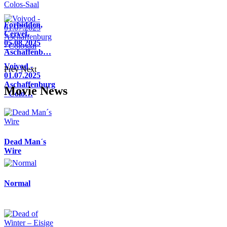
Forbidden,
Cervet,
05.08.2025
Aschaffenb…
Voivod -
Prev
Next
01.07.2025
Aschaffenburg
Movie News
- Colo…
Dead Man´s
Wire
Normal