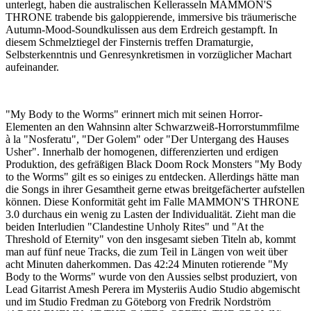
unterlegt, haben die australischen Kellerasseln MAMMON'S
THRONE trabende bis galoppierende, immersive bis träumerische
Autumn-Mood-Soundkulissen aus dem Erdreich gestampft. In
diesem Schmelztiegel der Finsternis treffen Dramaturgie,
Selbsterkenntnis und Genresynkretismen in vorzüglicher Machart
aufeinander.
"My Body to the Worms" erinnert mich mit seinen Horror-
Elementen an den Wahnsinn alter Schwarzweiß-Horrorstummfilme
à la "Nosferatu", "Der Golem" oder "Der Untergang des Hauses
Usher". Innerhalb der homogenen, differenzierten und erdigen
Produktion, des gefräßigen Black Doom Rock Monsters "My Body
to the Worms" gilt es so einiges zu entdecken. Allerdings hätte man
die Songs in ihrer Gesamtheit gerne etwas breitgefächerter aufstellen
können. Diese Konformität geht im Falle MAMMON'S THRONE
3.0 durchaus ein wenig zu Lasten der Individualität. Zieht man die
beiden Interludien "Clandestine Unholy Rites" und "At the
Threshold of Eternity" von den insgesamt sieben Titeln ab, kommt
man auf fünf neue Tracks, die zum Teil in Längen von weit über
acht Minuten daherkommen. Das 42:24 Minuten rotierende "My
Body to the Worms" wurde von den Aussies selbst produziert, von
Lead Gitarrist Amesh Perera im Mysteriis Audio Studio abgemischt
und im Studio Fredman zu Göteborg von Fredrik Nordström