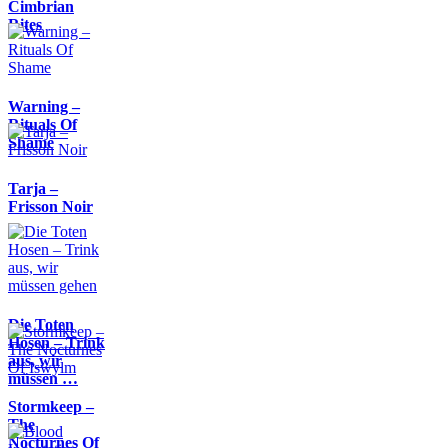
Cimbrian
Rites
Warning –
Rituals Of
Shame
Tarja –
Frisson Noir
Die Toten
Hosen – Trink
aus, wir
müssen …
Stormkeep –
The
Nocturnes Of