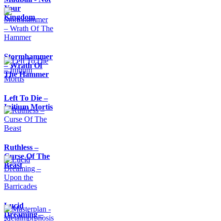
Your
Kingdom
Stormhammer
– Wrath Of
The Hammer
Left To Die –
Initium Mortis
Ruthless –
Curse Of The
Beast
Lucid
Dreaming –