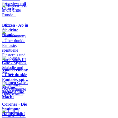
Interview mit
Charly
Blizzen - Ab in
die dritte
Runde...
Voidceremony
- Über dunkle
Fantasie, spi…
Dolmen Gate -
Mythos,
Melodie und
Macht
Coroner - Die
bestimmte
Handschrift!