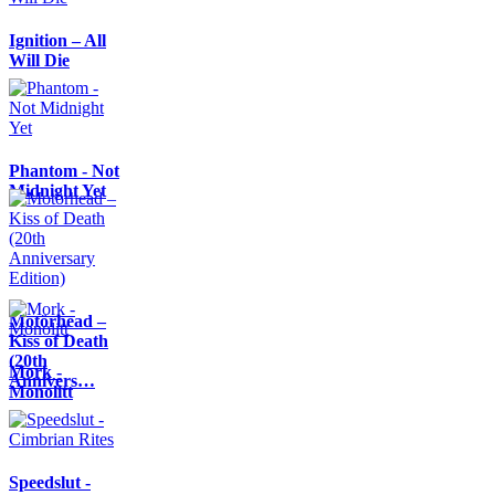
Ignition – All
Will Die
Phantom - Not
Midnight Yet
Motörhead –
Kiss of Death
(20th
Mork -
Annivers…
Monolitt
Speedslut -