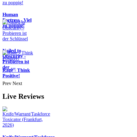
Human
Fortress - Viel
zu poppig!
Nailed to
Obscurity -
Probieren ist
der …
Rage - Think
Positive!
Prev
Next
Live Reviews