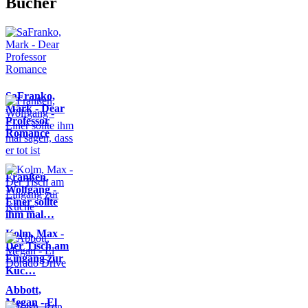
Bücher
SaFranko,
Mark - Dear
Professor
Romance
Franßen,
Wolfgang -
Einer sollte
ihm mal…
Kolm, Max -
Der Tisch am
Eingang zur
Küc…
Abbott,
Megan - El