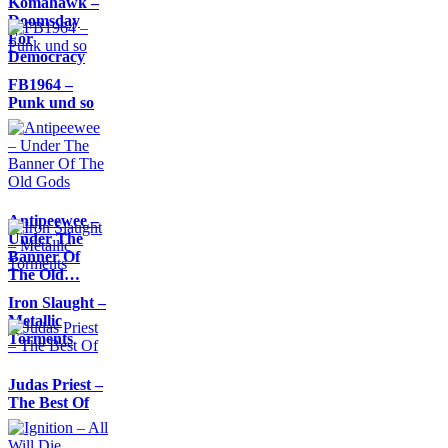
Komahawk –
Doomsday
For
Democracy
FB1964 –
Punk und so
Antipeewee –
Under The
Banner Of
The Old…
Iron Slaught –
Metallic
Torments
Judas Priest –
The Best Of