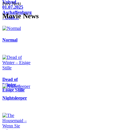
Voivod -
Prev
Next
01.07.2025
Aschaffenburg
Movie News
- Colo…
Normal
Dead of
Winter –
Eisige Stille
Nightsleeper