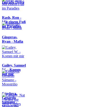
Dorado Drive
Rash, Ron -
Mit einem Fuß
im Paradies
Gingeras,
Ryan - Mafia
Gailey, Samuel
W. - Komm
mit mir
Córdova,
Gerardo
Sámano -
Monstrilio