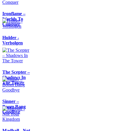
Ironflame –
Worlds To
Conquer
Hulder -
Verbolgen
The Scepter –
Shadows In
The Tower
Sinner –
Boom Bang
Goodbye
Madball - Not