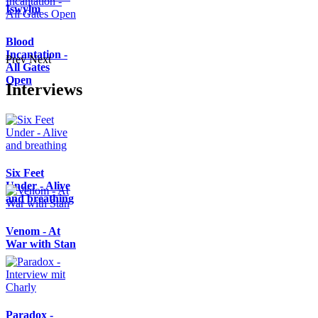
Iswylm
Blood
Incantation -
Prev
Next
All Gates
Open
Interviews
Six Feet
Under - Alive
and breathing
Venom - At
War with Stan
Paradox -