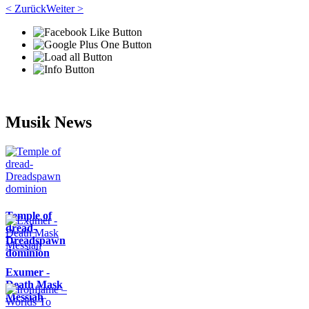
< Zurück
Weiter >
Musik News
Temple of
dread-
Dreadspawn
dominion
Exumer -
Death Mask
Messiah