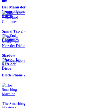
me
Der Mann der
immer kleiner
wurde
Spinal Tap 2 –
The End
Continues
Shadow
Chase – Im
Netz der
Diebe
Black Phone 2
The Smashing
Machine