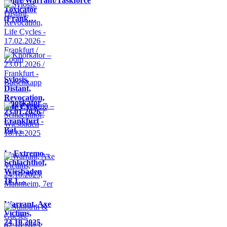
Knife/Warrant/Taskforce
Toxicator
(Frank…
Sylosis,
Distant,
Revocation,
Knorkator –
Life Cycle…
23.01.2026 /
Frankfurt -
Bat…
In Extremo –
Schlachthof,
Wiesbaden
18.1…
Warrant, Axe
Victims,
24.10.2025,