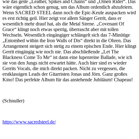
wie das geile „Leather, Spikes and Chains“ und „Omen Rider“. Das
wäre eigentlich schon genug, um das Album ordentlich abzufeiern.
Wenn SACRED STEEL dann noch die Epic-Keule auspacken wird
es erst richtig geil. Hier zeigt vor allem Sänger Gerrit, dass er
wesentlich mehr drauf hat, als die Metal Sirene. „Covenant Of
Grace“ klingt noch etwas sperrig, überrascht aber mit tollen
Wechseln. Wesentlich eingängiger schlängelt sich das 7-Minütige
„Entombed within the Iron Walls of Dis“ direkt in die Ohren. Das
Arrangement steigert sich stetig zu einem epischen Ende. Hier klingt
Gerrit eingängig wie noch nie. Das abschließende „Let The
Blackness Come To Me“ ist dann eine lupenreine Ballade, wie ich
sie von den Jungs nicht erwartet hätte. Auch hier sind es wieder
Gerrits Vocals, die mich direkt packen. Nicht zu vergessen, die
erstklassigen Leads der Gitarristen Jonas und Jörn. Ganz großes
Kino! Das perfekte Album für das anstehende Jubiläum! Chapeau!
(Schnuller)
https://www.sacredsteel.de/