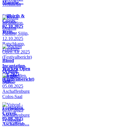
Mannhe…
Stillbirth &
Guests,
02.10.2025
Wein…
Blood
Incantation,
Wacken Open
Oranssi
Air 2025
Pazuzu,
(Festivalbericht)
Sijji…
Forbidden,
Cervet,
05.08.2025
Aschaffenb…