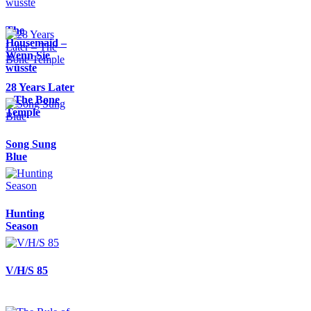
The
Housemaid –
Wenn Sie
wüsste
28 Years Later
– The Bone
Temple
Song Sung
Blue
Hunting
Season
V/H/S 85