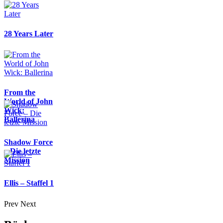
28 Years Later
From the
World of John
Wick:
Ballerina
Shadow Force
– Die letzte
Mission
Ellis – Staffel 1
Prev
Next