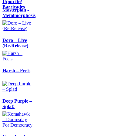
Upon the
Barricades
Masterplan -
Metalmorphosis
Doro – Live
(Re-Release)
Harsh – Feels
Deep Purple –
Splat!