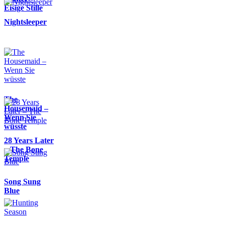
Eisige Stille
Nightsleeper
The
Housemaid –
Wenn Sie
wüsste
28 Years Later
– The Bone
Temple
Song Sung
Blue