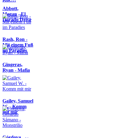
Abbott,
Megan - El
Dorado Drive
Rash, Ron -
Mit einem Fuß
im Paradies
Gingeras,
Ryan - Mafia
Gailey, Samuel
W. - Komm
mit mir
Córdova,