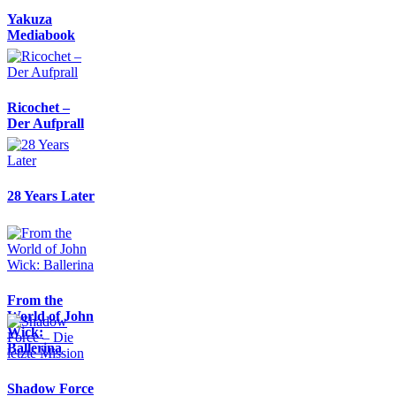
Yakuza
Mediabook
Ricochet –
Der Aufprall
28 Years Later
From the
World of John
Wick:
Ballerina
Shadow Force