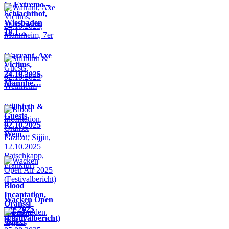
In Extremo –
Schlachthof,
Wiesbaden
18.1…
Warrant, Axe
Victims,
24.10.2025,
Mannhe…
Stillbirth &
Guests,
02.10.2025
Wein…
Blood
Incantation,
Wacken Open
Oranssi
Air 2025
Pazuzu,
(Festivalbericht)
Sijji…