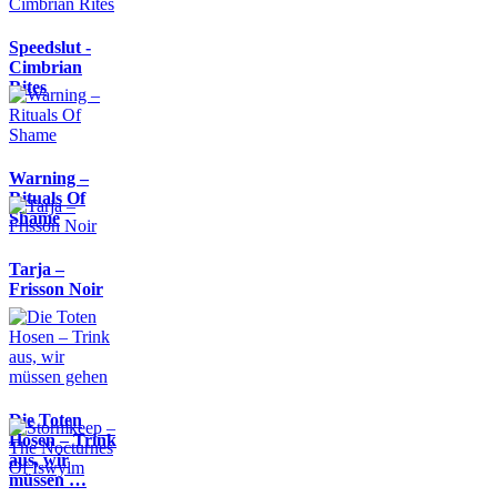
Speedslut -
Cimbrian
Rites
Warning –
Rituals Of
Shame
Tarja –
Frisson Noir
Die Toten
Hosen – Trink
aus, wir
müssen …