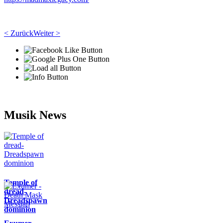
< Zurück
Weiter >
Musik News
Temple of
dread-
Dreadspawn
dominion