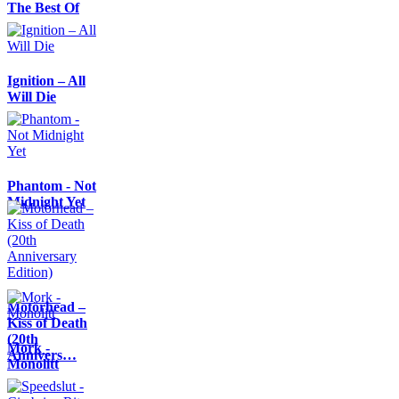
The Best Of
Ignition – All
Will Die
Phantom - Not
Midnight Yet
Motörhead –
Kiss of Death
(20th
Mork -
Annivers…
Monolitt