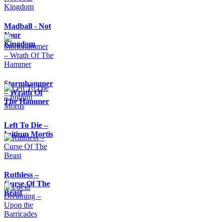
Madball - Not
Your
Kingdom
Stormhammer
– Wrath Of
The Hammer
Left To Die –
Initium Mortis
Ruthless –
Curse Of The
Beast