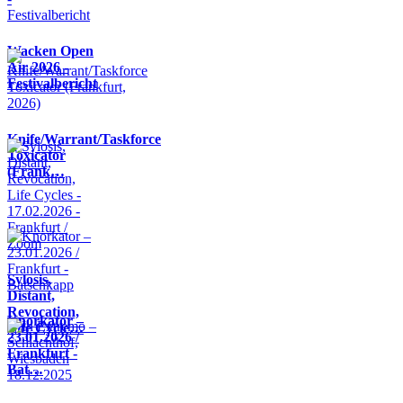
Wacken Open
Air 2026 -
Festivalbericht
Knife/Warrant/Taskforce
Toxicator
(Frank…
Sylosis,
Distant,
Revocation,
Knorkator –
Life Cycle…
23.01.2026 /
Frankfurt -
Bat…