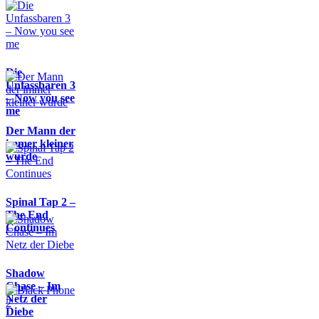
Die
Unfassbaren 3
– Now you see
me
Der Mann der
immer kleiner
wurde
Spinal Tap 2 –
The End
Continues
Shadow
Chase – Im
Netz der
Diebe