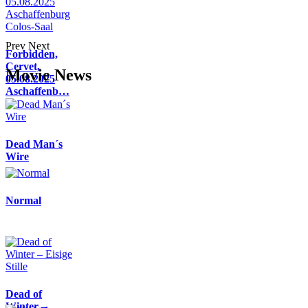
Prev
Next
Forbidden,
Cervet,
Movie News
05.08.2025
Aschaffenb…
Dead Man´s
Wire
Normal
Dead of
Winter –