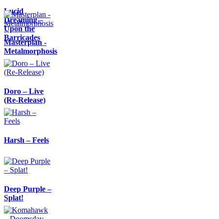
Lucid
Dreaming –
Upon the
Barricades
Masterplan -
Metalmorphosis
Doro – Live
(Re-Release)
Harsh – Feels
Deep Purple –
Splat!