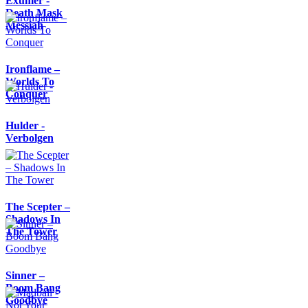
Exumer -
Death Mask
Messiah
Ironflame –
Worlds To
Conquer
Hulder -
Verbolgen
The Scepter –
Shadows In
The Tower
Sinner –
Boom Bang
Goodbye