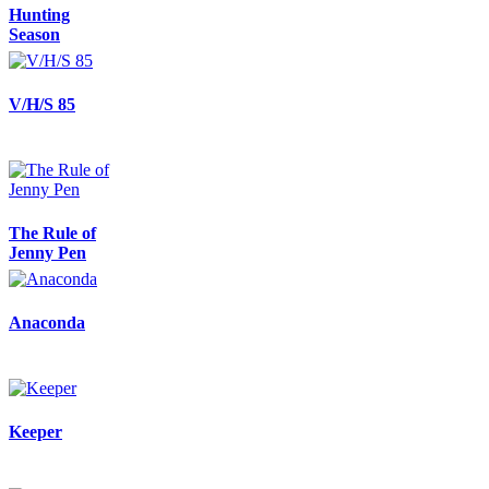
Hunting
Season
V/H/S 85
The Rule of
Jenny Pen
Anaconda
Keeper