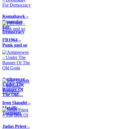
Komahawk –
Doomsday
For
Democracy
FB1964 –
Punk und so
Antipeewee –
Under The
Banner Of
The Old…
Iron Slaught –
Metallic
Torments
Judas Priest –