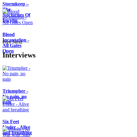
Stormkeep –
The
Nocturnes Of
Iswylm
Blood
Incantation -
Prev
Next
All Gates
Open
Interviews
Triumpher -
No pain, no
gain
Six Feet
Under - Alive
and breathing