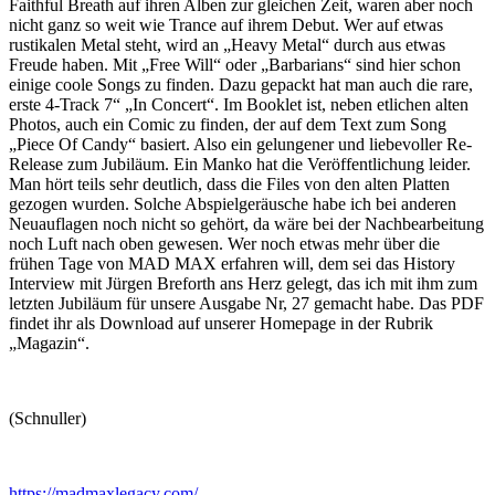
Faithful Breath auf ihren Alben zur gleichen Zeit, waren aber noch
nicht ganz so weit wie Trance auf ihrem Debut. Wer auf etwas
rustikalen Metal steht, wird an „Heavy Metal“ durch aus etwas
Freude haben. Mit „Free Will“ oder „Barbarians“ sind hier schon
einige coole Songs zu finden. Dazu gepackt hat man auch die rare,
erste 4-Track 7“ „In Concert“. Im Booklet ist, neben etlichen alten
Photos, auch ein Comic zu finden, der auf dem Text zum Song
„Piece Of Candy“ basiert. Also ein gelungener und liebevoller Re-
Release zum Jubiläum. Ein Manko hat die Veröffentlichung leider.
Man hört teils sehr deutlich, dass die Files von den alten Platten
gezogen wurden. Solche Abspielgeräusche habe ich bei anderen
Neuauflagen noch nicht so gehört, da wäre bei der Nachbearbeitung
noch Luft nach oben gewesen. Wer noch etwas mehr über die
frühen Tage von MAD MAX erfahren will, dem sei das History
Interview mit Jürgen Breforth ans Herz gelegt, das ich mit ihm zum
letzten Jubiläum für unsere Ausgabe Nr, 27 gemacht habe. Das PDF
findet ihr als Download auf unserer Homepage in der Rubrik
„Magazin“.
(Schnuller)
https://madmaxlegacy.com/