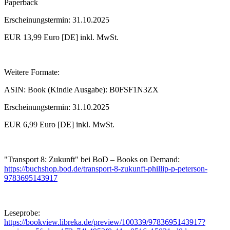
Paperback
Erscheinungstermin: 31.10.2025
EUR 13,99 Euro [DE] inkl. MwSt.
Weitere Formate:
ASIN:‎ Book (Kindle Ausgabe): B0FSF1N3ZX
Erscheinungstermin: 31.10.2025
EUR 6,99 Euro [DE] inkl. MwSt.
"Transport 8: Zukunft" bei BoD – Books on Demand:
https://buchshop.bod.de/transport-8-zukunft-phillip-p-peterson-
9783695143917
Leseprobe:
https://bookview.libreka.de/preview/100339/9783695143917?