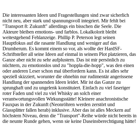
Die interessanten Ideen und Fragestellungen sind zwar sicherlich
nicht neu, aber stark und spannungsvoll integriert. Mir fehlt bei
"Transport 8: Zukunft" allerdings ein bisschen die Seele. Die
Akteure bleiben emotions- und farblos. Lokalkolorit bleibt
weitestgehend Fehlanzeige. Phillip P. Peterson legt seinen
Hauptfokus auf die rasante Handlung und weniger auf das
Drumherum. Es kommt einem so vor, als wollte der HardSF-
Schriftsteller all seine Ideen auf einmal in seinem Plot platzieren, das
Ganze aber nicht zu sehr aufplustern. Das ist mir persönlich zu
nüchtern, zu emotionslos und zu "hoppla-die-hopp", was den einen
oder anderen Leser schon mal überfordern kann. Es ist alles sehr
speziell skizziert, worunter die ohnehin nur rudimentär angerissene
Handlung der spannenden Ideen leidet. Mir ist das Ganze zu
sprunghaft und zu ungelenk konstituiert. Einfach zu viel faseriger
roter Faden und viel zu viel Whisky an solch einer
verantwortungsvollen Wirkungsstätte! Kleinere anachronistische
Fauxpas in der Zukunft (Neonröhren werden zerstört und
Glassplitter fallen herab) inklusive. Aber das ist alles Meckern auf
höchstem Niveau, denn die "Transport"-Reihe würde nicht bereits in
die neunte Runde gehen, wenn sie keine Daseinsberechtigung hätte!