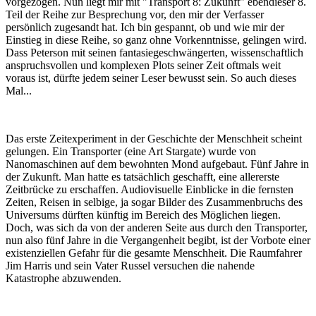
vorgezogen. Nun liegt mir mit "Transport 8: Zukunft" ebendieser 8.
Teil der Reihe zur Besprechung vor, den mir der Verfasser
persönlich zugesandt hat. Ich bin gespannt, ob und wie mir der
Einstieg in diese Reihe, so ganz ohne Vorkenntnisse, gelingen wird.
Dass Peterson mit seinen fantasiegeschwängerten, wissenschaftlich
anspruchsvollen und komplexen Plots seiner Zeit oftmals weit
voraus ist, dürfte jedem seiner Leser bewusst sein. So auch dieses
Mal...
Das erste Zeitexperiment in der Geschichte der Menschheit scheint
gelungen. Ein Transporter (eine Art Stargate) wurde von
Nanomaschinen auf dem bewohnten Mond aufgebaut. Fünf Jahre in
der Zukunft. Man hatte es tatsächlich geschafft, eine allererste
Zeitbrücke zu erschaffen. Audiovisuelle Einblicke in die fernsten
Zeiten, Reisen in selbige, ja sogar Bilder des Zusammenbruchs des
Universums dürften künftig im Bereich des Möglichen liegen.
Doch, was sich da von der anderen Seite aus durch den Transporter,
nun also fünf Jahre in die Vergangenheit begibt, ist der Vorbote einer
existenziellen Gefahr für die gesamte Menschheit. Die Raumfahrer
Jim Harris und sein Vater Russel versuchen die nahende
Katastrophe abzuwenden.