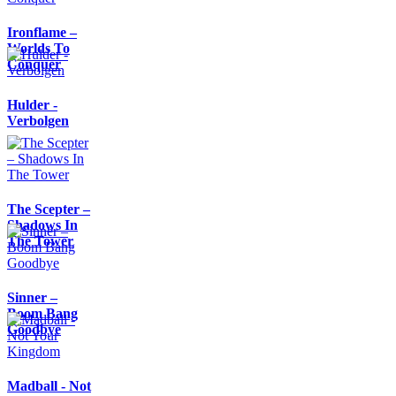
Ironflame –
Worlds To
Conquer
Hulder -
Verbolgen
The Scepter –
Shadows In
The Tower
Sinner –
Boom Bang
Goodbye
Madball - Not