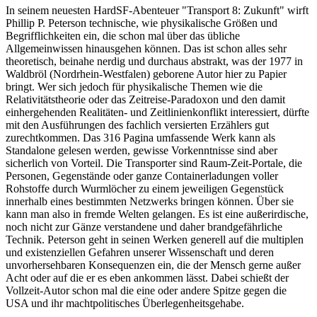
In seinem neuesten HardSF-Abenteuer "Transport 8: Zukunft" wirft
Phillip P. Peterson technische, wie physikalische Größen und
Begrifflichkeiten ein, die schon mal über das übliche
Allgemeinwissen hinausgehen können. Das ist schon alles sehr
theoretisch, beinahe nerdig und durchaus abstrakt, was der 1977 in
Waldbröl (Nordrhein-Westfalen) geborene Autor hier zu Papier
bringt. Wer sich jedoch für physikalische Themen wie die
Relativitätstheorie oder das Zeitreise-Paradoxon und den damit
einhergehenden Realitäten- und Zeitlinienkonflikt interessiert, dürfte
mit den Ausführungen des fachlich versierten Erzählers gut
zurechtkommen. Das 316 Pagina umfassende Werk kann als
Standalone gelesen werden, gewisse Vorkenntnisse sind aber
sicherlich von Vorteil. Die Transporter sind Raum-Zeit-Portale, die
Personen, Gegenstände oder ganze Containerladungen voller
Rohstoffe durch Wurmlöcher zu einem jeweiligen Gegenstück
innerhalb eines bestimmten Netzwerks bringen können. Über sie
kann man also in fremde Welten gelangen. Es ist eine außerirdische,
noch nicht zur Gänze verstandene und daher brandgefährliche
Technik. Peterson geht in seinen Werken generell auf die multiplen
und existenziellen Gefahren unserer Wissenschaft und deren
unvorhersehbaren Konsequenzen ein, die der Mensch gerne außer
Acht oder auf die er es eben ankommen lässt. Dabei schießt der
Vollzeit-Autor schon mal die eine oder andere Spitze gegen die
USA und ihr machtpolitisches Überlegenheitsgehabe.