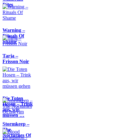
Rites
Warning –
Rituals Of
Shame
Tarja –
Frisson Noir
Die Toten
Hosen – Trink
aus, wir
müssen …
Stormkeep –
The
Nocturnes Of