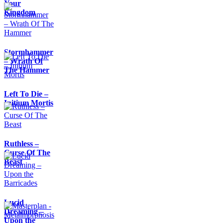
Your
Kingdom
Stormhammer
– Wrath Of
The Hammer
Left To Die –
Initium Mortis
Ruthless –
Curse Of The
Beast
Lucid
Dreaming –
Upon the