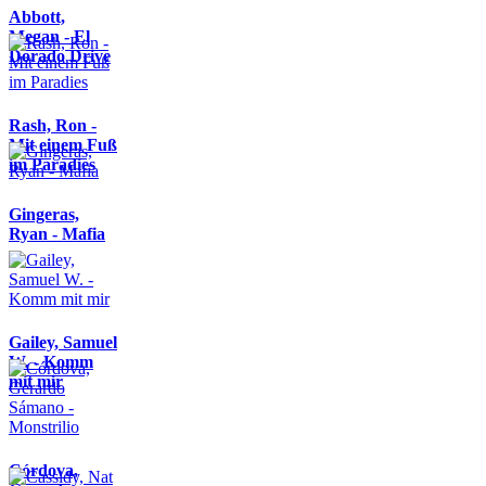
Abbott,
Megan - El
Dorado Drive
Rash, Ron -
Mit einem Fuß
im Paradies
Gingeras,
Ryan - Mafia
Gailey, Samuel
W. - Komm
mit mir
Córdova,