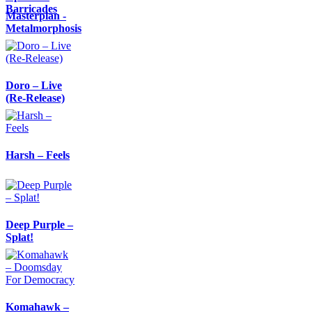
Barricades
Masterplan -
Metalmorphosis
Doro – Live
(Re-Release)
Harsh – Feels
Deep Purple –
Splat!
Komahawk –