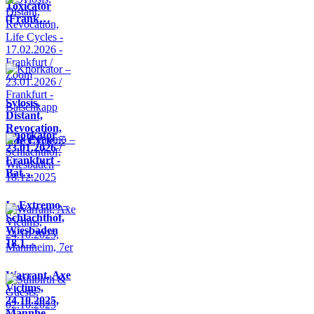
Toxicator
(Frank…
Sylosis,
Distant,
Revocation,
Knorkator –
Life Cycle…
23.01.2026 /
Frankfurt -
Bat…
In Extremo –
Schlachthof,
Wiesbaden
18.1…
Warrant, Axe
Victims,
24.10.2025,
Mannhe…