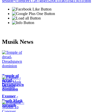
session=c5fedcee172e74b4952f0c11ca0516a15031cd0d
Musik News
Temple of
dread-
Dreadspawn
dominion
Exumer -
Death Mask
Messiah