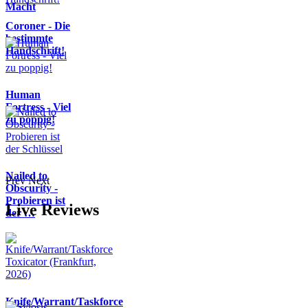
Macht
Coroner - Die
bestimmte
Handschrift!
Human
Fortress - Viel
zu poppig!
Nailed to
Prev
Next
Obscurity -
Probieren ist
Live Reviews
der …
Knife/Warrant/Taskforce