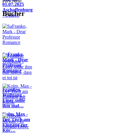
Prev
Next
01.07.2025
Aschaffenburg
Bücher
- Colo…
SaFranko,
Mark - Dear
Professor
Romance
Franßen,
Wolfgang -
Einer sollte
ihm mal…
Kolm, Max -
Der Tisch am
Eingang zur
Küc…