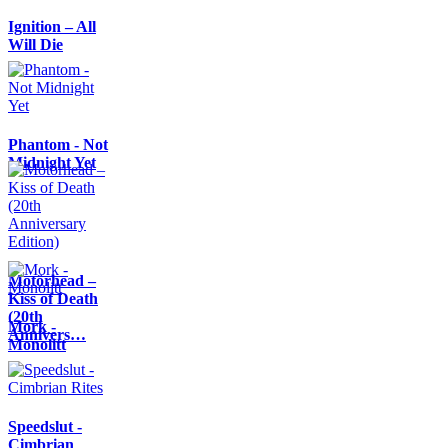
Ignition – All
Will Die
Phantom - Not
Midnight Yet
Motörhead –
Kiss of Death
(20th
Mork -
Annivers…
Monolitt
Speedslut -
Cimbrian