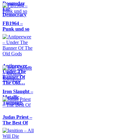
Doomsday
For
Democracy
FB1964 –
Punk und so
Antipeewee –
Under The
Banner Of
The Old…
Iron Slaught –
Metallic
Torments
Judas Priest –
The Best Of