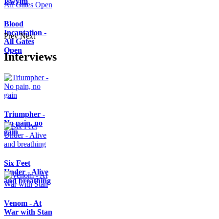
Iswylm
Blood
Incantation -
Prev
Next
All Gates
Open
Interviews
Triumpher -
No pain, no
gain
Six Feet
Under - Alive
and breathing
Venom - At
War with Stan