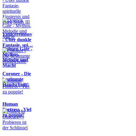
Voidceremony
- Über dunkle
Fantasie, spi…
Dolmen Gate -
Mythos,
Melodie und
Macht
Coroner - Die
bestimmte
Handschrift!
Human
Fortress - Viel
zu poppig!