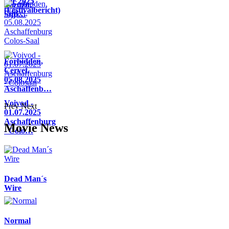
Air 2025
Pazuzu,
(Festivalbericht)
Sijji…
Forbidden,
Cervet,
05.08.2025
Aschaffenb…
Voivod -
Prev
Next
01.07.2025
Aschaffenburg
Movie News
- Colo…
Dead Man´s
Wire
Normal