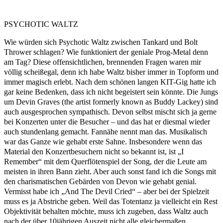
PSYCHOTIC WALTZ
Wie würden sich Psychotic Waltz zwischen Tankard und Bolt
Thrower schlagen? Wie funktioniert der geniale Prog-Metal denn
am Tag? Diese offensichtlichen, brennenden Fragen waren mir
völlig scheißegal, denn ich habe Waltz bisher immer in Topform und
immer magisch erlebt. Nach dem schönen langen KIT-Gig hatte ich
gar keine Bedenken, dass ich nicht begeistert sein könnte. Die Jungs
um Devin Graves (the artist formerly known as Buddy Lackey) sind
auch ausgesprochen sympathisch. Devon selbst mischt sich ja gerne
bei Konzerten unter die Besucher – und das hat er diesmal wieder
auch stundenlang gemacht. Fannähe nennt man das. Musikalisch
war das Ganze wie gehabt erste Sahne. Insbesondere wenn das
Material den Konzertbesuchern nicht so bekannt ist, ist „I
Remember“ mit dem Querflötenspiel der Song, der die Leute am
meisten in ihren Bann zieht. Aber auch sonst fand ich die Songs mit
den charismatischen Gebärden von Devon wie gehabt genial.
Vermisst habe ich „And The Devil Cried“ – aber bei der Spielzeit
muss es ja Abstriche geben. Weil das Totentanz ja vielleicht ein Rest
Objektivität behalten möchte, muss ich zugeben, dass Waltz auch
nach der über 10jährigen Auszeit nicht alle gleichermaßen