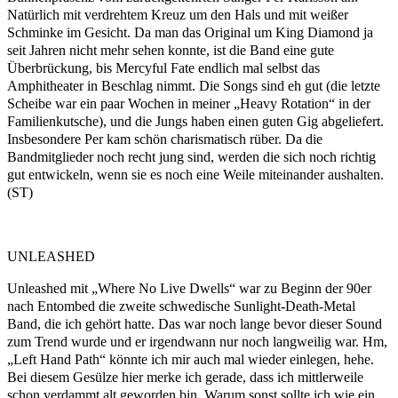
Natürlich mit verdrehtem Kreuz um den Hals und mit weißer
Schminke im Gesicht. Da man das Original um King Diamond ja
seit Jahren nicht mehr sehen konnte, ist die Band eine gute
Überbrückung, bis Mercyful Fate endlich mal selbst das
Amphitheater in Beschlag nimmt. Die Songs sind eh gut (die letzte
Scheibe war ein paar Wochen in meiner „Heavy Rotation“ in der
Familienkutsche), und die Jungs haben einen guten Gig abgeliefert.
Insbesondere Per kam schön charismatisch rüber. Da die
Bandmitglieder noch recht jung sind, werden die sich noch richtig
gut entwickeln, wenn sie es noch eine Weile miteinander aushalten.
(ST)
UNLEASHED
Unleashed mit „Where No Live Dwells“ war zu Beginn der 90er
nach Entombed die zweite schwedische Sunlight-Death-Metal
Band, die ich gehört hatte. Das war noch lange bevor dieser Sound
zum Trend wurde und er irgendwann nur noch langweilig war. Hm,
„Left Hand Path“ könnte ich mir auch mal wieder einlegen, hehe.
Bei diesem Gesülze hier merke ich gerade, dass ich mittlerweile
schon verdammt alt geworden bin. Warum sonst sollte ich wie ein