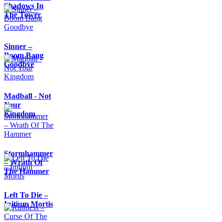
Shadows In
The Tower
Sinner –
Boom Bang
Goodbye
Madball - Not
Your
Kingdom
Stormhammer
– Wrath Of
The Hammer
Left To Die –
Initium Mortis