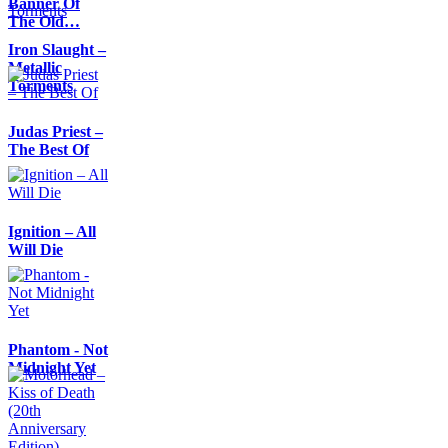
Banner Of
The Old…
Iron Slaught –
Metallic
Torments
Judas Priest –
The Best Of
Ignition – All
Will Die
Phantom - Not
Midnight Yet