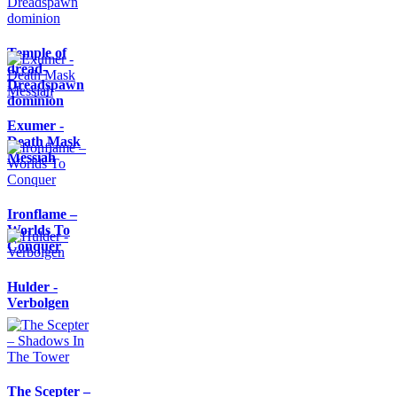
Temple of
dread-
Dreadspawn
dominion
Exumer -
Death Mask
Messiah
Ironflame –
Worlds To
Conquer
Hulder -
Verbolgen
The Scepter –