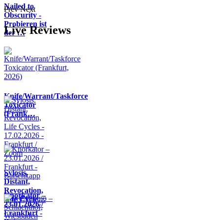
Nailed to
Prev
Next
Obscurity -
Probieren ist
Live Reviews
der …
Knife/Warrant/Taskforce
Toxicator
(Frank…
Sylosis,
Distant,
Revocation,
Knorkator –
Life Cycle…
23.01.2026 /
Frankfurt -