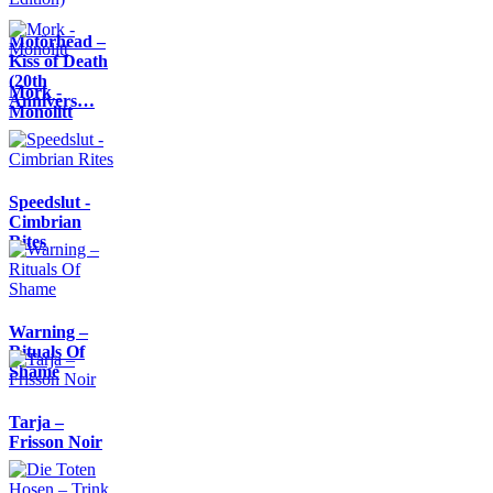
Motörhead –
Kiss of Death
(20th
Mork -
Annivers…
Monolitt
Speedslut -
Cimbrian
Rites
Warning –
Rituals Of
Shame
Tarja –
Frisson Noir