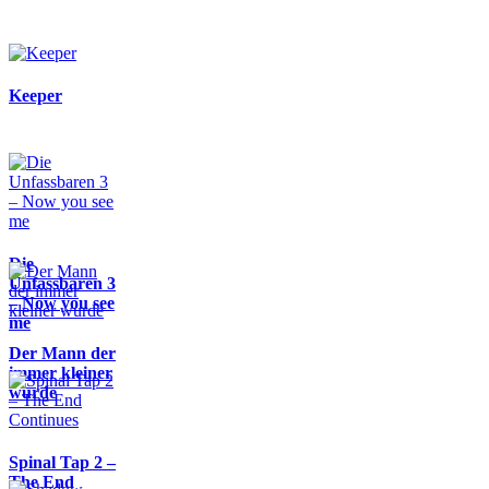
Keeper
Die
Unfassbaren 3
– Now you see
me
Der Mann der
immer kleiner
wurde
Spinal Tap 2 –
The End