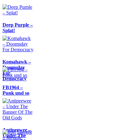
Deep Purple –
Splat!
Komahawk –
Doomsday
For
Democracy
FB1964 –
Punk und so
Antipeewee –
Under The