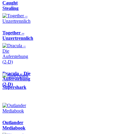
Caught
Stealing
Together –
Unzertrennlich
Dracula – Die
Auferstehung
(2-D)
Supershark
Outlander
Mediabook