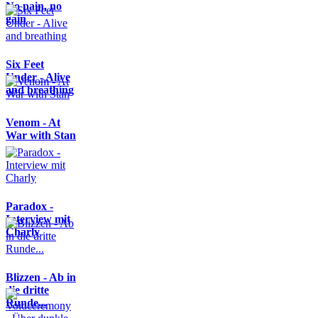
No pain, no
gain
Six Feet
Under - Alive
and breathing
Venom - At
War with Stan
Paradox -
Interview mit
Charly
Blizzen - Ab in
die dritte
Runde...