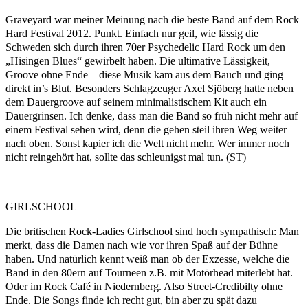
Graveyard war meiner Meinung nach die beste Band auf dem Rock
Hard Festival 2012. Punkt. Einfach nur geil, wie lässig die
Schweden sich durch ihren 70er Psychedelic Hard Rock um den
„Hisingen Blues“ gewirbelt haben. Die ultimative Lässigkeit,
Groove ohne Ende – diese Musik kam aus dem Bauch und ging
direkt in’s Blut. Besonders Schlagzeuger Axel Sjöberg hatte neben
dem Dauergroove auf seinem minimalistischem Kit auch ein
Dauergrinsen. Ich denke, dass man die Band so früh nicht mehr auf
einem Festival sehen wird, denn die gehen steil ihren Weg weiter
nach oben. Sonst kapier ich die Welt nicht mehr. Wer immer noch
nicht reingehört hat, sollte das schleunigst mal tun. (ST)
GIRLSCHOOL
Die britischen Rock-Ladies Girlschool sind hoch sympathisch: Man
merkt, dass die Damen nach wie vor ihren Spaß auf der Bühne
haben. Und natürlich kennt weiß man ob der Exzesse, welche die
Band in den 80ern auf Tourneen z.B. mit Motörhead miterlebt hat.
Oder im Rock Café in Niedernberg. Also Street-Credibilty ohne
Ende. Die Songs finde ich recht gut, bin aber zu spät dazu