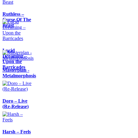
Ruthless –
Curse Of The
Beast
Lucid
Dreaming –
Upon the
Barricades
Masterplan -
Metalmorphosis
Doro – Live
(Re-Release)
Harsh – Feels