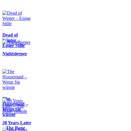
Dead of
Winter –
Eisige Stille
Nightsleeper
The
Housemaid –
Wenn Sie
wüsste
28 Years Later
– The Bone