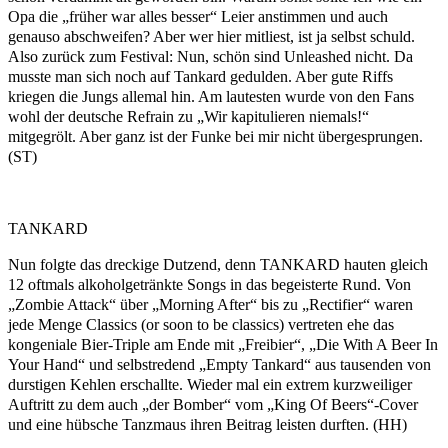
Opa die „früher war alles besser“ Leier anstimmen und auch
genauso abschweifen? Aber wer hier mitliest, ist ja selbst schuld.
Also zurück zum Festival: Nun, schön sind Unleashed nicht. Da
musste man sich noch auf Tankard gedulden. Aber gute Riffs
kriegen die Jungs allemal hin. Am lautesten wurde von den Fans
wohl der deutsche Refrain zu „Wir kapitulieren niemals!“
mitgegrölt. Aber ganz ist der Funke bei mir nicht übergesprungen.
(ST)
TANKARD
Nun folgte das dreckige Dutzend, denn TANKARD hauten gleich
12 oftmals alkoholgetränkte Songs in das begeisterte Rund. Von
„Zombie Attack“ über „Morning After“ bis zu „Rectifier“ waren
jede Menge Classics (or soon to be classics) vertreten ehe das
kongeniale Bier-Triple am Ende mit „Freibier“, „Die With A Beer In
Your Hand“ und selbstredend „Empty Tankard“ aus tausenden von
durstigen Kehlen erschallte. Wieder mal ein extrem kurzweiliger
Auftritt zu dem auch „der Bomber“ vom „King Of Beers“-Cover
und eine hübsche Tanzmaus ihren Beitrag leisten durften. (HH)