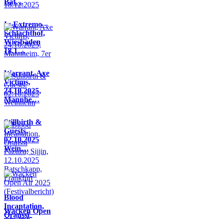
Bat…
In Extremo –
Schlachthof,
Wiesbaden
18.1…
Warrant, Axe
Victims,
24.10.2025,
Mannhe…
Stillbirth &
Guests,
02.10.2025
Wein…
Blood
Incantation,
Wacken Open
Oranssi