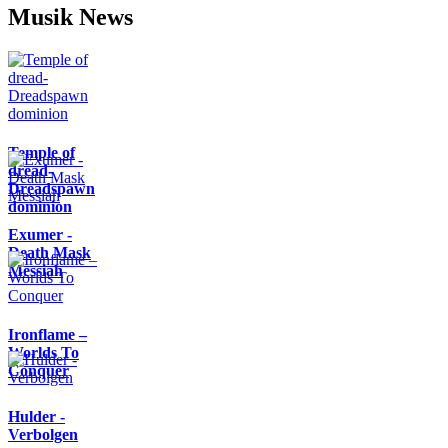
Musik News
Temple of
dread-
Dreadspawn
dominion
Exumer -
Death Mask
Messiah
Ironflame –
Worlds To
Conquer
Hulder -
Verbolgen