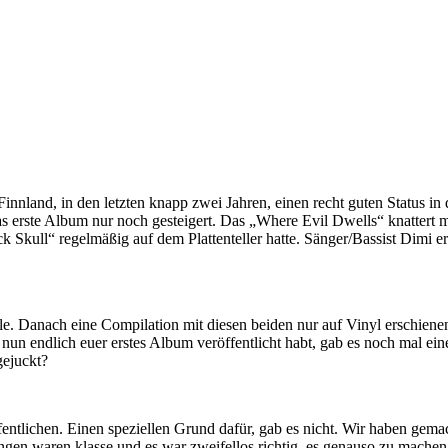
nland, in den letzten knapp zwei Jahren, einen recht guten Status in
 das erste Album nur noch gesteigert. Das „Where Evil Dwells“ knatter
Skull“ regelmäßig auf dem Plattenteller hatte. Sänger/Bassist Dimi erkl
e. Danach eine Compilation mit diesen beiden nur auf Vinyl
erschiene
un endlich euer erstes Album veröffentlicht habt, gab es noch mal ein
gejuckt?
tlichen. Einen speziellen Grund dafür, gab es nicht. Wir haben gemacht,
ngen waren klasse und es war zweifellos richtig, es genauso zu machen