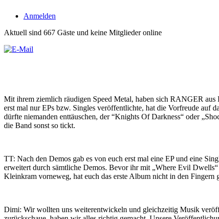
Anmelden
Aktuell sind 667 Gäste und keine Mitglieder online
Mit ihrem ziemlich räudigen Speed Metal, haben sich RANGER aus Fin
erst mal nur EPs bzw. Singles veröffentlichte, hat die Vorfreude auf
dürfte niemanden enttäuschen, der “Knights Of Darkness“ oder „Shock 
die Band sonst so tickt.
TT: Nach den Demos gab es von euch erst mal eine EP und eine Singl
erweitert durch sämtliche Demos. Bevor ihr mit „Where Evil Dwells“ n
Kleinkram vorneweg, hat euch das erste Album nicht in den Fingern 
Dimi: Wir wollten uns weiterentwickeln und gleichzeitig Musik veröffen
zurückschaue, haben wir alles richtig gemacht. Unsere Veröffentlichu