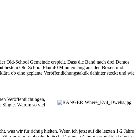
 der Old-School Gemeinde erspielt. Dass die Band nach drei Demos
t mit bestem Old-School Flair 40 Minuten lang aus den Boxen und
ärt, ob eine geplante Veröffentlichungstaktik dahinter steckt und wie
nen Veröffentlichungen,
e Single. Warum so viel
 was wir für richtig hielten. Wenn ich jetzt auf die letzten 1-2 Jahre
. Für uns war es absolut logisch. Das erste Album kommt jetzt genau