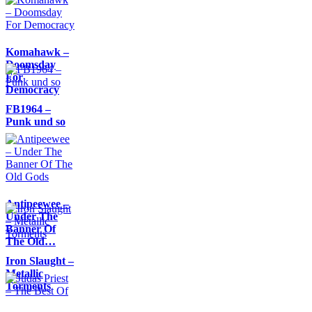
Komahawk –
Doomsday
For
Democracy
FB1964 –
Punk und so
Antipeewee –
Under The
Banner Of
The Old…
Iron Slaught –
Metallic
Torments