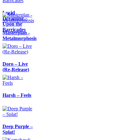
Lucid
Dreaming –
Upon the
Barricades
Masterplan -
Metalmorphosis
Doro – Live
(Re-Release)
Harsh – Feels
Deep Purple –
Splat!