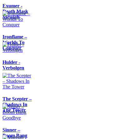
Exumer -
Death Mask
Messiah
Ironflame –
Worlds To
Conquer
Hulder -
Verbolgen
The Scepter –
Shadows In
The Tower
Sinner –
Boom Bang