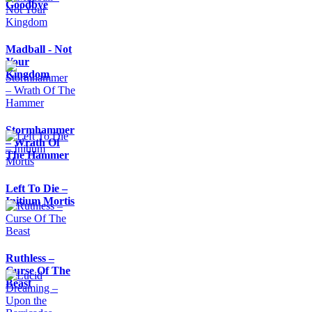
Goodbye
Madball - Not
Your
Kingdom
Stormhammer
– Wrath Of
The Hammer
Left To Die –
Initium Mortis
Ruthless –
Curse Of The
Beast