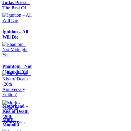
Judas Priest –
The Best Of
Ignition – All
Will Die
Phantom - Not
Midnight Yet
Motörhead –
Kiss of Death
(20th
Mork -
Annivers…
Monolitt