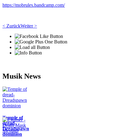
https://mobrules.bandcamp.com/
< Zurück
Weiter >
Musik News
Temple of
dread-
Dreadspawn
dominion