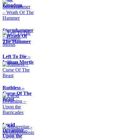
Kingdom
Stormhammer
– Wrath Of
The Hammer
Left To Die –
Initium Mortis
Ruthless –
Curse Of The
Beast
Lucid
Dreaming –
Upon the