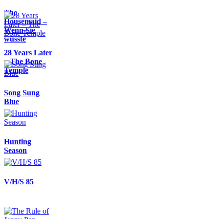
The
Housemaid –
Wenn Sie
wüsste
28 Years Later
– The Bone
Temple
Song Sung
Blue
Hunting
Season
V/H/S 85