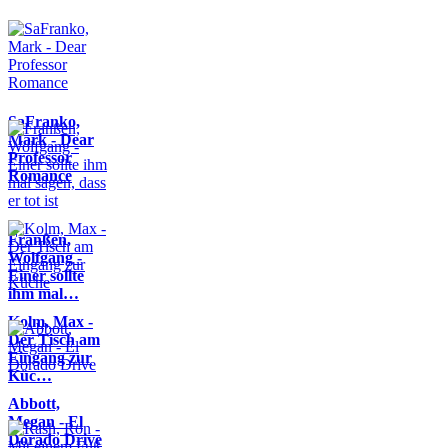
SaFranko,
Mark - Dear
Professor
Romance
Franßen,
Wolfgang -
Einer sollte
ihm mal…
Kolm, Max -
Der Tisch am
Eingang zur
Küc…
Abbott,
Megan - El
Dorado Drive