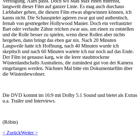
Verfolgung. Alles passt. Doch wo Mad Max einen mitreisst,
langweilt dieser Film auf ganzer Linie. Es mag auch durchaus
Liebhaber geben, die diesem Film etwas abgewinnen können, ich
kanns nicht. Die Schauspieler agieren zwar gut und authentisch,
fernab von gestriegelter Hollywood Manier. Doch ein verfrantzter
Bart oder verfaulte Zähne reichen zwar aus, um einen zu entstellen
und die Rolle besser zu spielen, wenn diese Rollen aber nichts
hergeben, dann bringt das eben gar nix. Nach 20 Minuten
Langweile hatte ich Hoffnung, nach 40 Minuten wurde ich
skeptisch und nach 60 Minuten wartete ich nur noch auf das Ende.
Der Film ist genauso karg, wie die leere staubtrockene
Wüstenlandschafts Australiens, die zumindest gut von der Kamera
eingefangen werden. Nächstes Mal bitte ein Dokumentarfilm über
die Wüstenbewohner.
Die DVD kommt im 16:9 mit Dolby 5.1 Sound und bietet als Extras
u.a. Trailer und Interviews.
(Röbin)
< Zurück
Weiter >