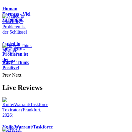
Human
Fortress - Viel
zu poppig!
Nailed to
Obscurity -
Probieren ist
der …
Rage - Think
Positive!
Prev
Next
Live Reviews
Knife/Warrant/Taskforce