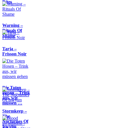
Rites
Warning –
Rituals Of
Shame
Tarja –
Frisson Noir
Die Toten
Hosen – Trink
aus, wir
müssen …
Stormkeep –
The
Nocturnes Of
Iswylm