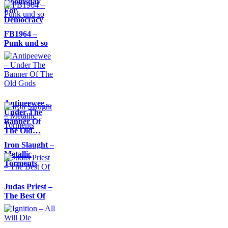
Doomsday
For
Democracy
FB1964 –
Punk und so
Antipeewee –
Under The
Banner Of
The Old…
Iron Slaught –
Metallic
Torments
Judas Priest –
The Best Of