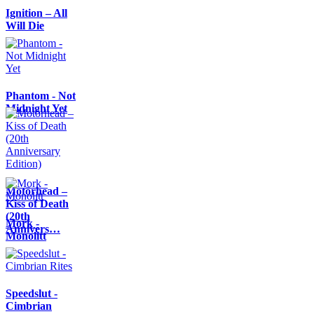
Ignition – All
Will Die
Phantom - Not
Midnight Yet
Motörhead –
Kiss of Death
(20th
Mork -
Annivers…
Monolitt
Speedslut -
Cimbrian