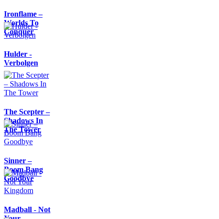
Ironflame –
Worlds To
Conquer
Hulder -
Verbolgen
The Scepter –
Shadows In
The Tower
Sinner –
Boom Bang
Goodbye
Madball - Not
Your