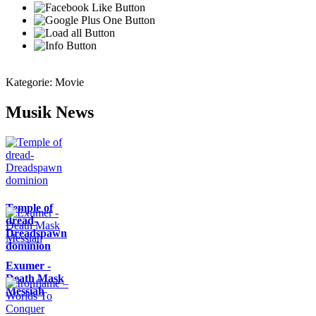
Kategorie:
Movie
Musik News
Temple of
dread-
Dreadspawn
dominion
Exumer -
Death Mask
Messiah