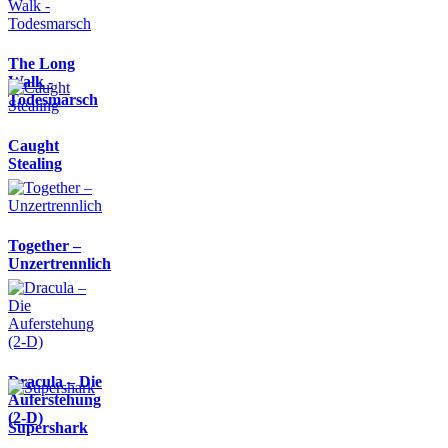
The Long
Walk -
Todesmarsch
Caught
Stealing
Together –
Unzertrennlich
Dracula – Die
Auferstehung
(2-D)
Supershark