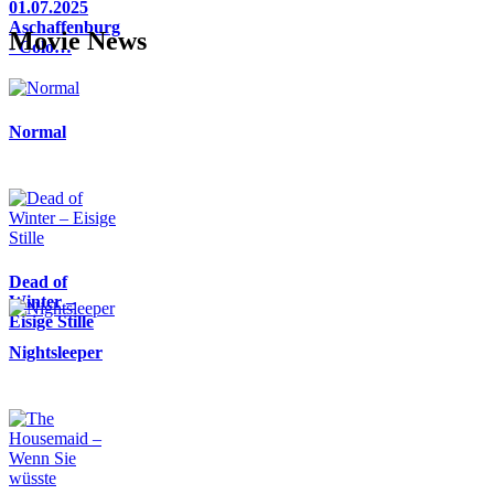
01.07.2025
Aschaffenburg
Movie News
- Colo…
Normal
Dead of
Winter –
Eisige Stille
Nightsleeper