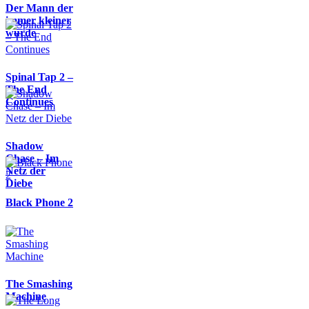
Der Mann der
immer kleiner
wurde
Spinal Tap 2 –
The End
Continues
Shadow
Chase – Im
Netz der
Diebe
Black Phone 2
The Smashing
Machine