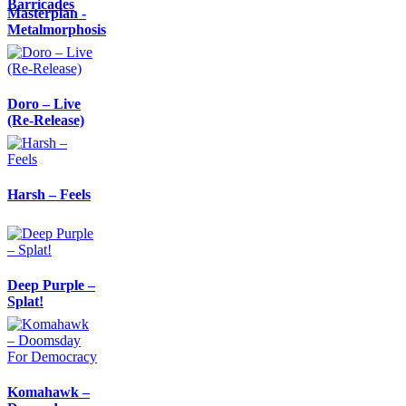
Barricades
Masterplan -
Metalmorphosis
Doro – Live
(Re-Release)
Harsh – Feels
Deep Purple –
Splat!
Komahawk –