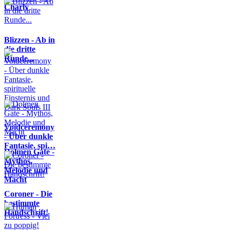
Charly
Blizzen - Ab in
die dritte
Runde...
Voidceremony
- Über dunkle
Fantasie, spi…
Dolmen Gate -
Mythos,
Melodie und
Macht
Coroner - Die
bestimmte
Handschrift!