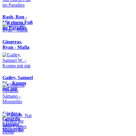
Rash, Ron -
Mit einem Fuß
im Paradies
Gingeras,
Ryan - Mafia
Gailey, Samuel
W. - Komm
mit mir
Córdova,
Gerardo
Sámano -
Monstrilio