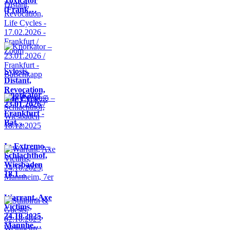
Toxicator
(Frank…
Sylosis,
Distant,
Revocation,
Knorkator –
Life Cycle…
23.01.2026 /
Frankfurt -
Bat…
In Extremo –
Schlachthof,
Wiesbaden
18.1…
Warrant, Axe
Victims,
24.10.2025,
Mannhe…