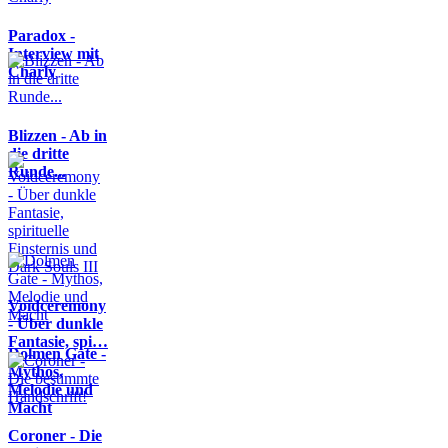
Paradox -
Interview mit
Charly
Blizzen - Ab in
die dritte
Runde...
Voidceremony
- Über dunkle
Fantasie, spi…
Dolmen Gate -
Mythos,
Melodie und
Macht
Coroner - Die