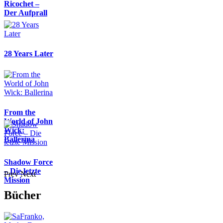
Ricochet –
Der Aufprall
28 Years Later
From the
World of John
Wick:
Ballerina
Shadow Force
– Die letzte
Prev
Next
Mission
Bücher