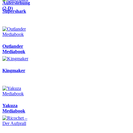
Auferstehung
(2-D)
Supershark
Outlander
Mediabook
Kingmaker
Yakuza
Mediabook