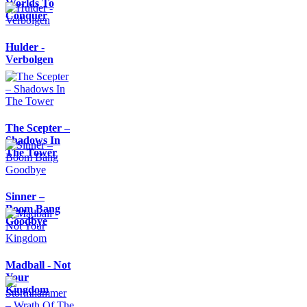
Worlds To
Conquer
Hulder -
Verbolgen
The Scepter –
Shadows In
The Tower
Sinner –
Boom Bang
Goodbye
Madball - Not
Your
Kingdom