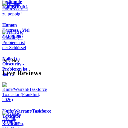
bestimmte
Handschrift!
Human
Fortress - Viel
zu poppig!
Nailed to
Prev
Next
Obscurity -
Probieren ist
Live Reviews
der …
Knife/Warrant/Taskforce
Toxicator
(Frank…