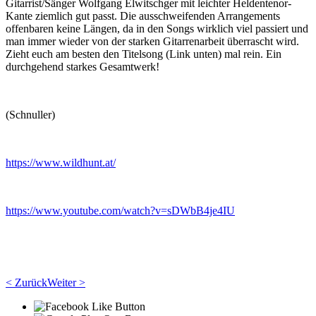
Gitarrist/Sänger Wolfgang Elwitschger mit leichter Heldentenor-
Kante ziemlich gut passt. Die ausschweifenden Arrangements
offenbaren keine Längen, da in den Songs wirklich viel passiert und
man immer wieder von der starken Gitarrenarbeit überrascht wird.
Zieht euch am besten den Titelsong (Link unten) mal rein. Ein
durchgehend starkes Gesamtwerk!
(Schnuller)
https://www.wildhunt.at/
https://www.youtube.com/watch?v=sDWbB4je4IU
< Zurück
Weiter >