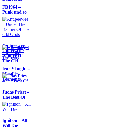
FB1964 –
Punk und so
Antipeewee –
Under The
Banner Of
The Old…
Iron Slaught –
Metallic
Torments
Judas Priest –
The Best Of
Ignition – All
Will Die