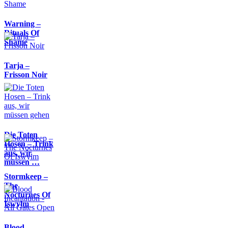
Warning –
Rituals Of
Shame
Tarja –
Frisson Noir
Die Toten
Hosen – Trink
aus, wir
müssen …
Stormkeep –
The
Nocturnes Of
Iswylm
Blood