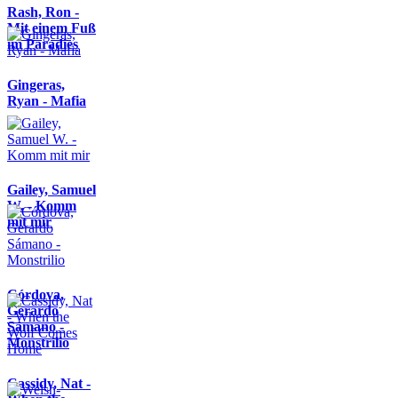
Rash, Ron -
Mit einem Fuß
im Paradies
Gingeras,
Ryan - Mafia
Gailey, Samuel
W. - Komm
mit mir
Córdova,
Gerardo
Sámano -
Monstrilio
Cassidy, Nat -