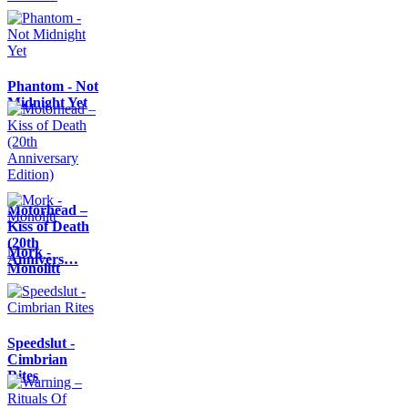
Phantom - Not
Midnight Yet
Motörhead –
Kiss of Death
(20th
Mork -
Annivers…
Monolitt
Speedslut -
Cimbrian
Rites