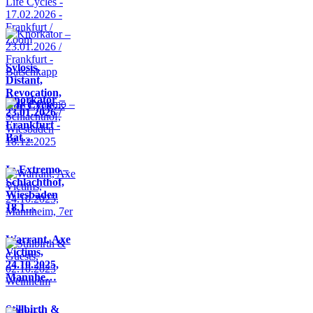
Sylosis,
Distant,
Revocation,
Knorkator –
Life Cycle…
23.01.2026 /
Frankfurt -
Bat…
In Extremo –
Schlachthof,
Wiesbaden
18.1…
Warrant, Axe
Victims,
24.10.2025,
Mannhe…
Stillbirth &