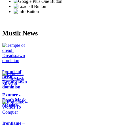
Musik News
Temple of
dread-
Dreadspawn
dominion
Exumer -
Death Mask
Messiah
Ironflame –