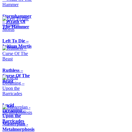
Stormhammer
– Wrath Of
The Hammer
Left To Die –
Initium Mortis
Ruthless –
Curse Of The
Beast
Lucid
Dreaming –
Upon the
Barricades
Masterplan -
Metalmorphosis