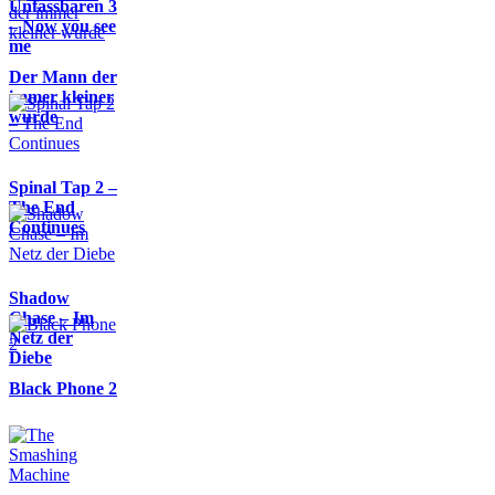
Unfassbaren 3
– Now you see
me
Der Mann der
immer kleiner
wurde
Spinal Tap 2 –
The End
Continues
Shadow
Chase – Im
Netz der
Diebe
Black Phone 2