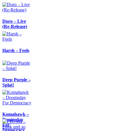
Doro – Live
(Re-Release)
Harsh – Feels
Deep Purple –
Splat!
Komahawk –
Doomsday
For
Democracy