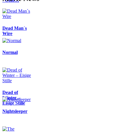
- Colo…
Dead Man´s
Wire
Normal
Dead of
Winter –
Eisige Stille
Nightsleeper