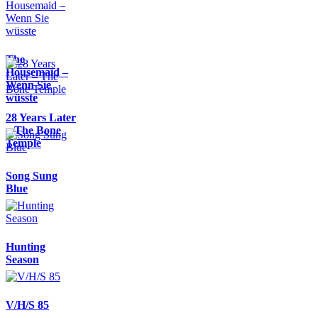
The
Housemaid –
Wenn Sie
wüsste
28 Years Later
– The Bone
Temple
Song Sung
Blue
Hunting
Season
V/H/S 85