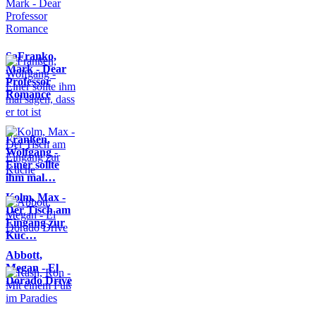
SaFranko,
Mark - Dear
Professor
Romance
Franßen,
Wolfgang -
Einer sollte
ihm mal…
Kolm, Max -
Der Tisch am
Eingang zur
Küc…
Abbott,
Megan - El
Dorado Drive