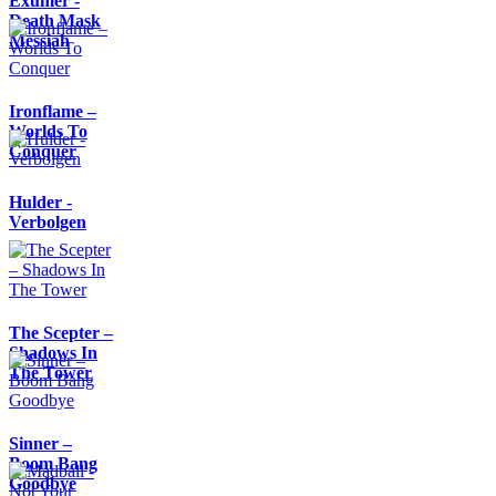
Exumer -
Death Mask
Messiah
Ironflame –
Worlds To
Conquer
Hulder -
Verbolgen
The Scepter –
Shadows In
The Tower
Sinner –
Boom Bang
Goodbye