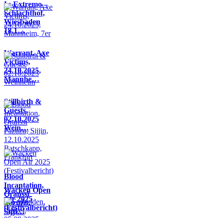
In Extremo –
Schlachthof,
Wiesbaden
18.1…
Warrant, Axe
Victims,
24.10.2025,
Mannhe…
Stillbirth &
Guests,
02.10.2025
Wein…
Blood
Incantation,
Wacken Open
Oranssi
Air 2025
Pazuzu,
(Festivalbericht)
Sijji…