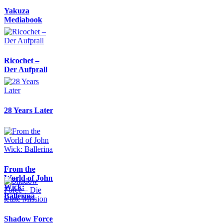
Yakuza
Mediabook
Ricochet –
Der Aufprall
28 Years Later
From the
World of John
Wick:
Ballerina
Shadow Force