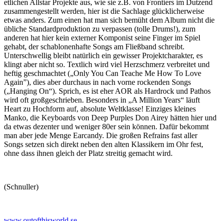
etlichen Allstar Projekte aus, wie sie z.B. von Frontiers im Dutzend
zusammengestellt werden, hier ist die Sachlage glücklicherweise
etwas anders. Zum einen hat man sich bemüht dem Album nicht die
übliche Standardproduktion zu verpassen (tolle Drums!), zum
anderen hat hier kein externer Komponist seine Finger im Spiel
gehabt, der schablonenhafte Songs am Fließband schreibt.
Unterschwellig bleibt natürlich ein gewisser Projektcharakter, es
klingt aber nicht so. Textlich wird viel Herzschmerz verbreitet und
heftig geschmachtet („Only You Can Teache Me How To Love
Again”), dies aber durchaus in nach vorne rockenden Songs
(„Hanging On“). Sprich, es ist eher AOR als Hardrock und Pathos
wird oft großgeschrieben. Besonders in „A Million Years“ läuft
Heart zu Hochform auf, absolute Weltklasse! Einziges kleines
Manko, die Keyboards von Deep Purples Don Airey hätten hier und
da etwas dezenter und weniger 80er sein können. Dafür bekommt
man aber jede Menge Earcandy. Die großen Refrains fast aller
Songs setzen sich direkt neben den alten Klassikern im Ohr fest,
ohne dass ihnen gleich der Platz streitig gemacht wird.
(Schnuller)
www.outofthisworld.se