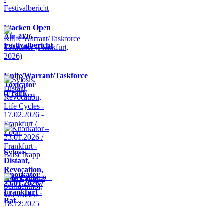
Wacken Open
Air 2026 -
Festivalbericht
Knife/Warrant/Taskforce
Toxicator
(Frank…
Sylosis,
Distant,
Revocation,
Knorkator –
Life Cycle…
23.01.2026 /
Frankfurt -
Bat…