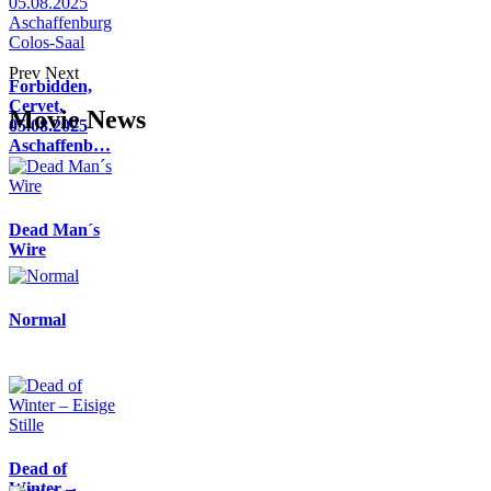
Prev
Next
Forbidden,
Cervet,
Movie News
05.08.2025
Aschaffenb…
Dead Man´s
Wire
Normal
Dead of
Winter –