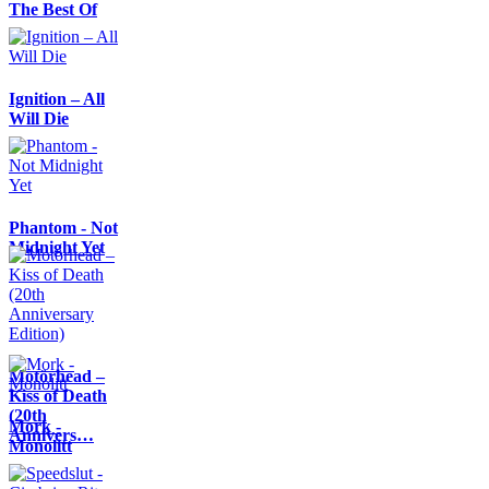
The Best Of
Ignition – All
Will Die
Phantom - Not
Midnight Yet
Motörhead –
Kiss of Death
(20th
Mork -
Annivers…
Monolitt