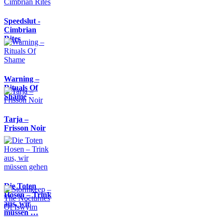
Speedslut -
Cimbrian
Rites
Warning –
Rituals Of
Shame
Tarja –
Frisson Noir
Die Toten
Hosen – Trink
aus, wir
müssen …