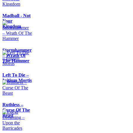
Madball - Not
Your
Kingdom
Stormhammer
– Wrath Of
The Hammer
Left To Die –
Initium Mortis
Ruthless –
Curse Of The
Beast