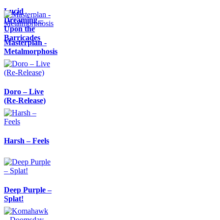
Lucid
Dreaming –
Upon the
Barricades
Masterplan -
Metalmorphosis
Doro – Live
(Re-Release)
Harsh – Feels
Deep Purple –
Splat!