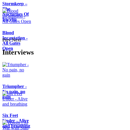
Stormkeep –
The
Nocturnes Of
Iswylm
Blood
Incantation -
Prev
Next
All Gates
Open
Interviews
Triumpher -
No pain, no
gain
Six Feet
Under - Alive
and breathing