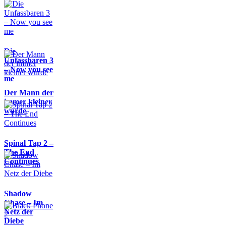
Die
Unfassbaren 3
– Now you see
me
Der Mann der
immer kleiner
wurde
Spinal Tap 2 –
The End
Continues
Shadow
Chase – Im
Netz der
Diebe