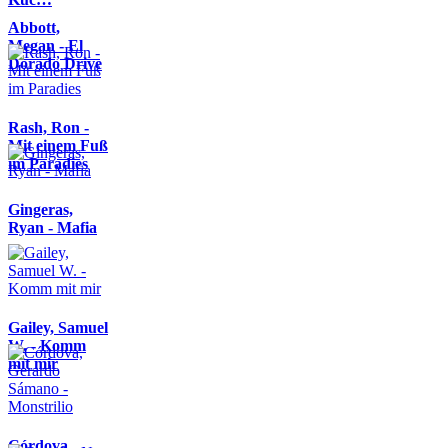
Abbott,
Megan - El
Dorado Drive
Rash, Ron -
Mit einem Fuß
im Paradies
Gingeras,
Ryan - Mafia
Gailey, Samuel
W. - Komm
mit mir
Córdova,