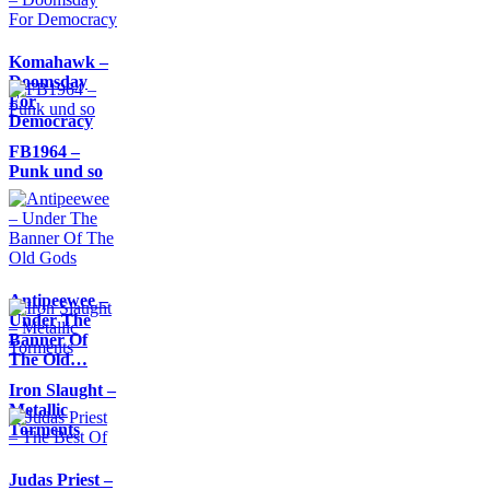
Komahawk –
Doomsday
For
Democracy
FB1964 –
Punk und so
Antipeewee –
Under The
Banner Of
The Old…
Iron Slaught –
Metallic
Torments
Judas Priest –