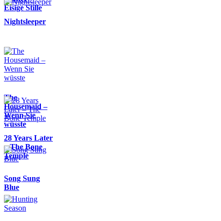
Eisige Stille
Nightsleeper
The
Housemaid –
Wenn Sie
wüsste
28 Years Later
– The Bone
Temple
Song Sung
Blue