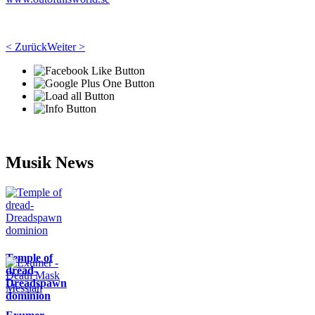
< Zurück
Weiter >
Musik News
Temple of
dread-
Dreadspawn
dominion