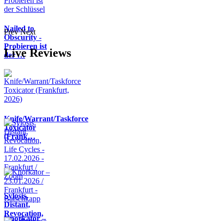
Nailed to
Prev
Next
Obscurity -
Probieren ist
Live Reviews
der …
Knife/Warrant/Taskforce
Toxicator
(Frank…
Sylosis,
Distant,
Revocation,
Knorkator –