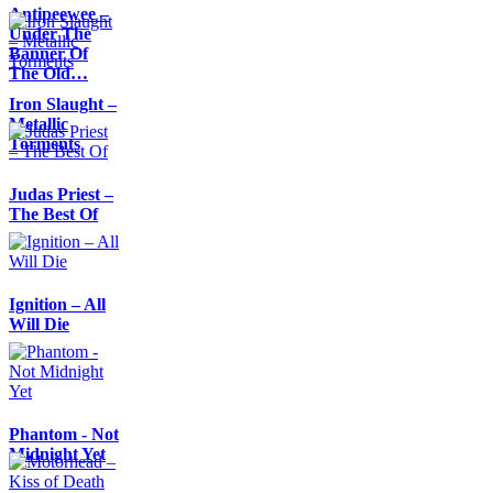
Antipeewee –
Under The
Banner Of
The Old…
Iron Slaught –
Metallic
Torments
Judas Priest –
The Best Of
Ignition – All
Will Die
Phantom - Not
Midnight Yet