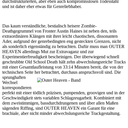
durchstrukturierten, aber eben auch kompromisslosen Todesstahl
und ist daher eher etwas für Genreliebhaber.
Das kaum verständliche, bestialisch heisere Zombie-
Deathgegrummel von Fronter Austin Haines ist neben den, teils
extraordinären Klängen mit ihrer leicht chaotischen, dissonanten
Ader, aufgrund der genrebedingten eng gesteckten Grenzen, nicht
als sonderlich eigenständig zu betrachten. Dafür muss man OUTER
HEAVEN allerdings Mut zur Extravaganz und zur
Experimentierfreudigkeit bescheinigen. Der überwiegend schnell
geschrubbte Old School Death hält zehn abwechslungsreiche Tracks
mit einer Gesamtlaufleistung von 33:14 Minuten bereit, die von der
technischen Seite her betrachtet, durchaus anspruchsvoll sind.
Die
sprunghaften
Wechsel
korrespondieren
perfekt mit einer tödlich präzisen, pumpenden, groovigen und in der
Geschwindigkeit stets variablen Schlagzeugarbeit. Kombiniert mit
dem zweistimmigen, bassdurchdrungenen und über allen Maßen
sägenden Riffing, sind OUTER HEAVEN ein Garant für eine
brachiale, aber nicht minder abwechslungsreiche Trackgestaltung.