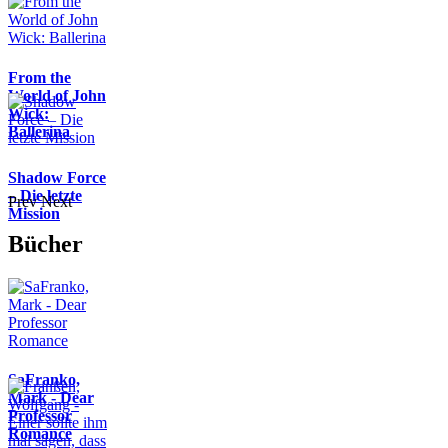
From the
World of John
Wick:
Ballerina
Shadow Force
– Die letzte
Prev
Next
Mission
Bücher
SaFranko,
Mark - Dear
Professor
Romance