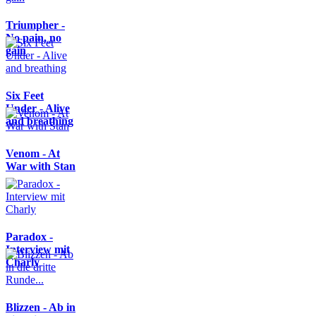
Triumpher -
No pain, no
gain
Six Feet
Under - Alive
and breathing
Venom - At
War with Stan
Paradox -
Interview mit
Charly
Blizzen - Ab in