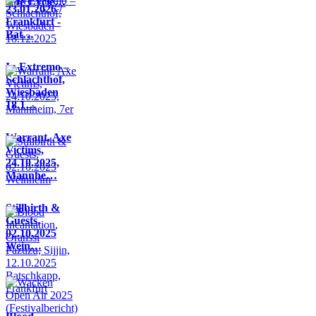
Life Cycle…
23.01.2026 /
Frankfurt -
Bat…
In Extremo –
Schlachthof,
Wiesbaden
18.1…
Warrant, Axe
Victims,
24.10.2025,
Mannhe…
Stillbirth &
Guests,
02.10.2025
Wein…