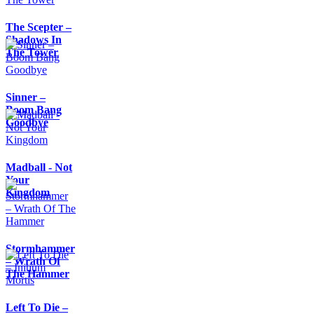
The Scepter –
Shadows In
The Tower
Sinner –
Boom Bang
Goodbye
Madball - Not
Your
Kingdom
Stormhammer
– Wrath Of
The Hammer
Left To Die –