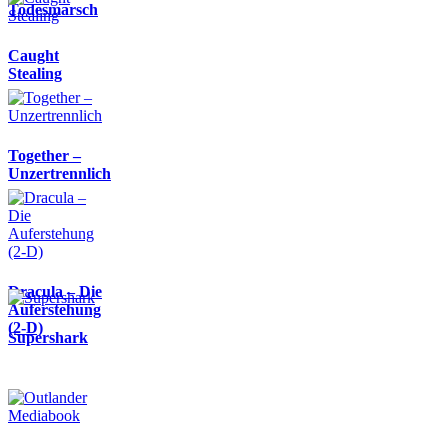
Todesmarsch
Caught
Stealing
Together –
Unzertrennlich
Dracula – Die
Auferstehung
(2-D)
Supershark