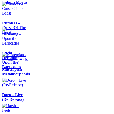
Initium Mortis
Ruthless –
Curse Of The
Beast
Lucid
Dreaming –
Upon the
Barricades
Masterplan -
Metalmorphosis
Doro – Live
(Re-Release)