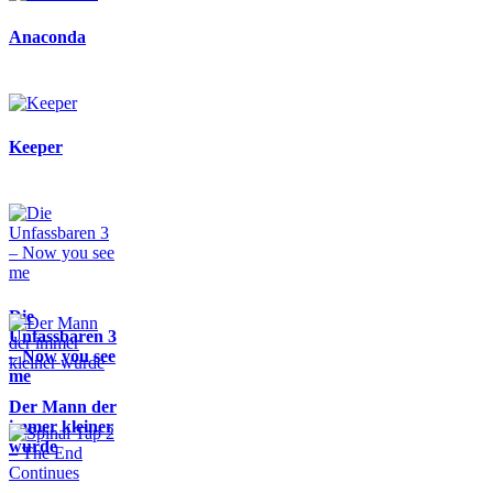
Anaconda
Keeper
Die
Unfassbaren 3
– Now you see
me
Der Mann der
immer kleiner
wurde