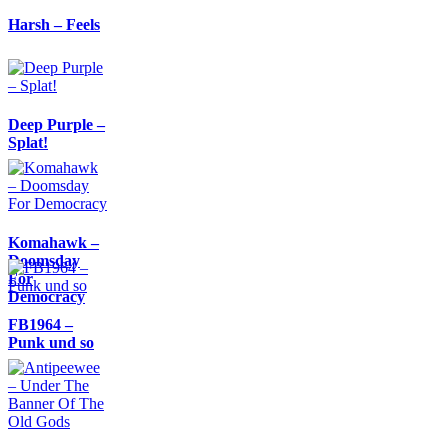
Harsh – Feels
Deep Purple –
Splat!
Komahawk –
Doomsday
For
Democracy
FB1964 –
Punk und so