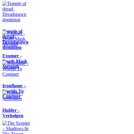
Temple of
dread-
Dreadspawn
dominion
Exumer -
Death Mask
Messiah
Ironflame –
Worlds To
Conquer
Hulder -
Verbolgen