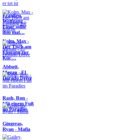
Franßen,
Wolfgang -
Einer sollte
ihm mal…
Kolm, Max -
Der Tisch am
Eingang zur
Küc…
Abbott,
Megan - El
Dorado Drive
Rash, Ron -
Mit einem Fuß
im Paradies
Gingeras,
Ryan - Mafia