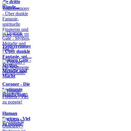
die dritte
Runde...
Voidceremony
- Über dunkle
Fantasie, spi…
Dolmen Gate -
Mythos,
Melodie und
Macht
Coroner - Die
bestimmte
Handschrift!
Human
Fortress - Viel
zu poppig!