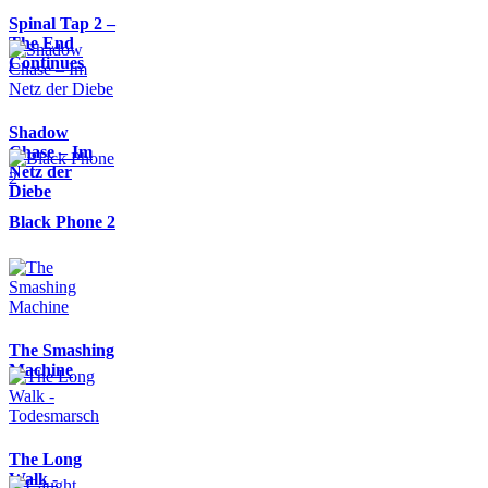
Spinal Tap 2 –
The End
Continues
Shadow
Chase – Im
Netz der
Diebe
Black Phone 2
The Smashing
Machine
The Long
Walk -