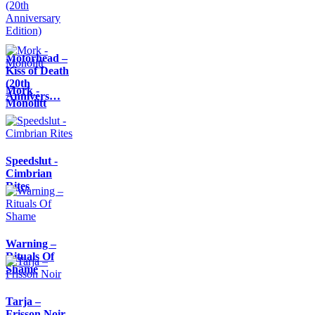
Motörhead –
Kiss of Death
(20th
Mork -
Annivers…
Monolitt
Speedslut -
Cimbrian
Rites
Warning –
Rituals Of
Shame
Tarja –
Frisson Noir