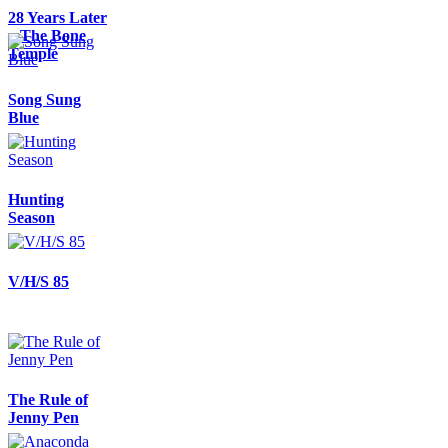
28 Years Later
– The Bone
Temple
Song Sung
Blue
Hunting
Season
V/H/S 85
The Rule of
Jenny Pen