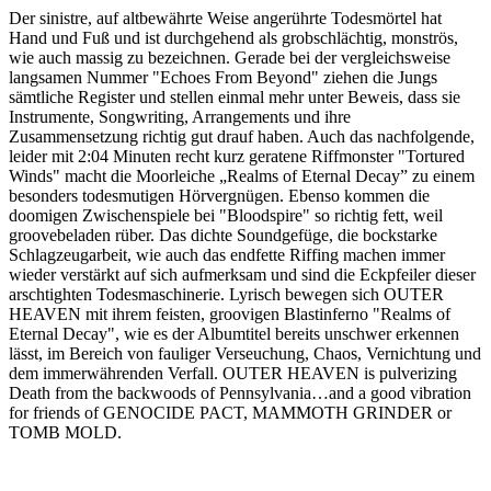
Der sinistre, auf altbewährte Weise angerührte Todesmörtel hat
Hand und Fuß und ist durchgehend als grobschlächtig, monströs,
wie auch massig zu bezeichnen. Gerade bei der vergleichsweise
langsamen Nummer "Echoes From Beyond" ziehen die Jungs
sämtliche Register und stellen einmal mehr unter Beweis, dass sie
Instrumente, Songwriting, Arrangements und ihre
Zusammensetzung richtig gut drauf haben. Auch das nachfolgende,
leider mit 2:04 Minuten recht kurz geratene Riffmonster "Tortured
Winds" macht die Moorleiche „Realms of Eternal Decay” zu einem
besonders todesmutigen Hörvergnügen. Ebenso kommen die
doomigen Zwischenspiele bei "Bloodspire" so richtig fett, weil
groovebeladen rüber. Das dichte Soundgefüge, die bockstarke
Schlagzeugarbeit, wie auch das endfette Riffing machen immer
wieder verstärkt auf sich aufmerksam und sind die Eckpfeiler dieser
arschtighten Todesmaschinerie. Lyrisch bewegen sich OUTER
HEAVEN mit ihrem feisten, groovigen Blastinferno "Realms of
Eternal Decay", wie es der Albumtitel bereits unschwer erkennen
lässt, im Bereich von fauliger Verseuchung, Chaos, Vernichtung und
dem immerwährenden Verfall. OUTER HEAVEN is pulverizing
Death from the backwoods of Pennsylvania…and a good vibration
for friends of GENOCIDE PACT, MAMMOTH GRINDER or
TOMB MOLD.