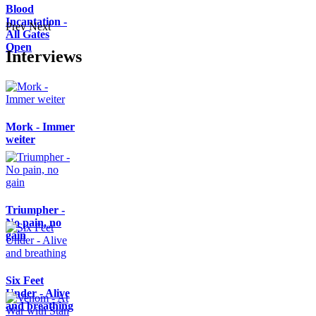
Blood
Incantation -
Prev
Next
All Gates
Open
Interviews
Mork - Immer
weiter
Triumpher -
No pain, no
gain
Six Feet
Under - Alive
and breathing