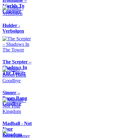
Ironflame –
Worlds To
Conquer
Hulder -
Verbolgen
The Scepter –
Shadows In
The Tower
Sinner –
Boom Bang
Goodbye
Madball - Not
Your
Kingdom