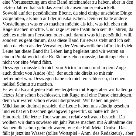
eine Voraussetzung um eine Band miteinander zu haben, aber in den
letzten Jahren hat sich das ziemlich auseinander entwickelt.
Sowohl auf der persönlichen Ebene, da sind einige unschöne Dinge
vorgefallen, als auch auf der musikalischen. Denn er hatte andere
Vorstellungen was er so machen möchte als ich, was ich eben mit
Rage machen möchte. Und rage ist eine Institution seit 30 Jahren, da
geht es nicht um Personen oder auch darum was ich persönlich will,
sondern es geht darum, dass diese Band für etwas steht und ich seh
mich da eben als der Verwalter, der Verantwortliche dafür. Und viele
Leute hat diese Band ihr Leben lang begleitet und wir waren an
einem Punkt wo ich die Reißleine ziehen musste, damit rage eben
nicht vor eine Wand fährt.
Deswegen musste ich mich von Victor trennen und in dem Zuge
auch direkt von Andre (dr.), der auch nie direkt so mit mir
befreundet war. Deswegen habe ich mich entschlossen, da einen
radikal Schnitt zu machen.
Es wird also auf jeden Fall weitergehen mit Rage, aber wir hatten ja
letztes Jahr schon beschlossen, mit Rage mal eine Pause einzulegen,
denn wir waren schon etwas überpräsent. Wir haben an jeder
Milchkanne dreimal gespielt, die Leute haben uns ständig gesehen
und es hat ein bisschen gelangweilt gewirkt, so hatte ich den
Eindruck. Die letzte Tour war auch relativ schwach besucht. Da
wollten wir dann sowieso ein jahr Pause machen mit Außnahme der
Sachen die schon gebutch waren, wie die Full Metal Cruise. Das
fällt ja jetzt ins Wasser (tolles Wortspiel - Anm. des Redakteur) , aber