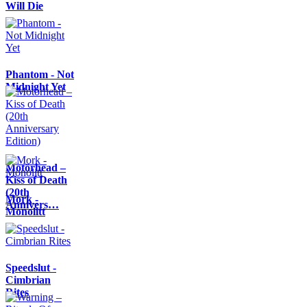
Will Die
Phantom - Not
Midnight Yet
Motörhead –
Kiss of Death
(20th
Mork -
Annivers…
Monolitt
Speedslut -
Cimbrian
Rites