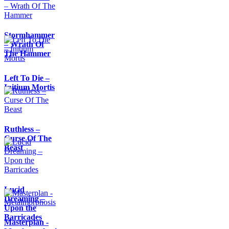
Stormhammer
– Wrath Of
The Hammer
Left To Die –
Initium Mortis
Ruthless –
Curse Of The
Beast
Lucid
Dreaming –
Upon the
Barricades
Masterplan -