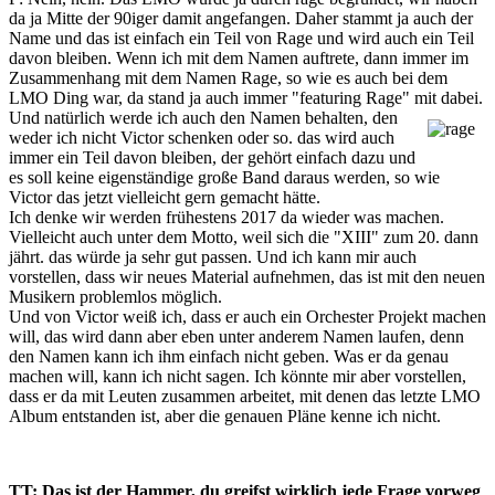
da ja Mitte der 90iger damit angefangen. Daher stammt ja auch der
Name und das ist einfach ein Teil von Rage und wird auch ein Teil
davon bleiben. Wenn ich mit dem Namen auftrete, dann immer im
Zusammenhang mit dem Namen Rage, so wie es auch bei dem
LMO Ding war, da stand ja auch immer "featuring Rage" mit dabei.
Und natürlich werde ich auch den Namen behalten,
den
weder ich nicht Victor schenken oder so. das wird auch
immer ein Teil davon bleiben, der gehört einfach dazu und
es soll keine eigenständige große Band daraus werden, so wie
Victor das jetzt vielleicht gern gemacht hätte.
Ich denke wir werden frühestens 2017 da wieder was machen.
Vielleicht auch unter dem Motto, weil sich die "XIII" zum 20. dann
jährt. das würde ja sehr gut passen. Und ich kann mir auch
vorstellen, dass wir neues Material aufnehmen, das ist mit den neuen
Musikern problemlos möglich.
Und von Victor weiß ich, dass er auch ein Orchester Projekt machen
will, das wird dann aber eben unter anderem Namen laufen, denn
den Namen kann ich ihm einfach nicht geben. Was er da genau
machen will, kann ich nicht sagen. Ich könnte mir aber vorstellen,
dass er da mit Leuten zusammen arbeitet, mit denen das letzte LMO
Album entstanden ist, aber die genauen Pläne kenne ich nicht.
TT: Das ist der Hammer, du greifst wirklich jede Frage vorweg