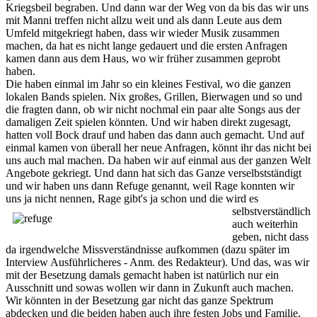
Kriegsbeil begraben. Und dann war der Weg von da bis das wir uns
mit Manni treffen nicht allzu weit und als dann Leute aus dem
Umfeld mitgekriegt haben, dass wir wieder Musik zusammen
machen, da hat es nicht lange gedauert und die ersten Anfragen
kamen dann aus dem Haus, wo wir früher zusammen geprobt
haben.
Die haben einmal im Jahr so ein kleines Festival, wo die ganzen
lokalen Bands spielen. Nix großes, Grillen, Bierwagen und so und
die fragten dann, ob wir nicht nochmal ein paar alte Songs aus der
damaligen Zeit spielen könnten. Und wir haben direkt zugesagt,
hatten voll Bock drauf und haben das dann auch gemacht. Und auf
einmal kamen von überall her neue Anfragen, könnt ihr das nicht bei
uns auch mal machen. Da haben wir auf einmal aus der ganzen Welt
Angebote gekriegt. Und dann hat sich das Ganze verselbstständigt
und wir haben uns dann Refuge genannt, weil Rage konnten wir
uns ja nicht nennen, Rage gibt's ja schon und
die wird es
selbstverständlich
auch weiterhin
geben, nicht dass
da irgendwelche Missverständnisse aufkommen (dazu später im
Interview Ausführlicheres - Anm. des Redakteur). Und das, was wir
mit der Besetzung damals gemacht haben ist natürlich nur ein
Ausschnitt und sowas wollen wir dann in Zukunft auch machen.
Wir könnten in der Besetzung gar nicht das ganze Spektrum
abdecken und die beiden haben auch ihre festen Jobs und Familie,