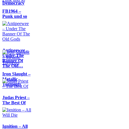
Democracy
FB1964 –
Punk und so
Antipeewee –
Under The
Banner Of
The Old…
Iron Slaught –
Metallic
Torments
Judas Priest –
The Best Of
Ignition – All