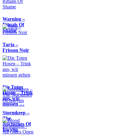
Warning –
Rituals Of
Shame
Tarja –
Frisson Noir
Die Toten
Hosen – Trink
aus, wir
müssen …
Stormkeep –
The
Nocturnes Of
Iswylm