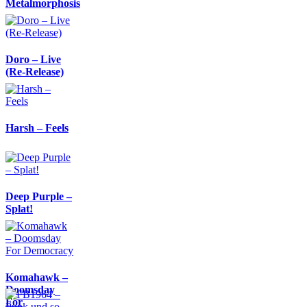
Metalmorphosis
Doro – Live
(Re-Release)
Harsh – Feels
Deep Purple –
Splat!
Komahawk –
Doomsday
For