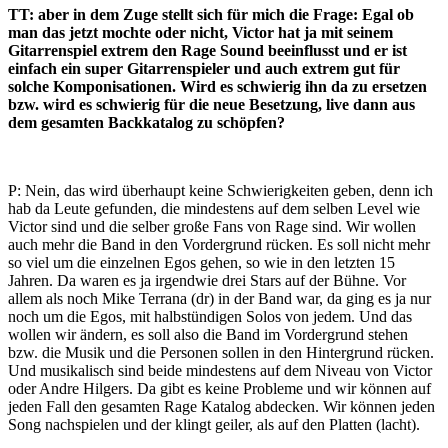
TT: aber in dem Zuge stellt sich für mich die Frage: Egal ob
man das jetzt mochte oder nicht, Victor hat ja mit seinem
Gitarrenspiel extrem den Rage Sound beeinflusst und er ist
einfach ein super Gitarrenspieler und auch extrem gut für
solche Komponisationen. Wird es schwierig ihn da zu ersetzen
bzw. wird es schwierig für die neue Besetzung, live dann aus
dem gesamten Backkatalog zu schöpfen?
P: Nein, das wird überhaupt keine Schwierigkeiten geben, denn ich
hab da Leute gefunden, die mindestens auf dem selben Level wie
Victor sind und die selber große Fans von Rage sind. Wir wollen
auch mehr die Band in den Vordergrund rücken. Es soll nicht mehr
so viel um die einzelnen Egos gehen, so wie in den letzten 15
Jahren. Da waren es ja irgendwie drei Stars auf der Bühne. Vor
allem als noch Mike Terrana (dr) in der Band war, da ging es ja nur
noch um die Egos, mit halbstündigen Solos von jedem. Und das
wollen wir ändern, es soll also die Band im Vordergrund stehen
bzw. die Musik und die Personen sollen in den Hintergrund rücken.
Und musikalisch sind beide mindestens auf dem Niveau von Victor
oder Andre Hilgers. Da gibt es keine Probleme und wir können auf
jeden Fall den gesamten Rage Katalog abdecken. Wir können jeden
Song nachspielen und der klingt geiler, als auf den Platten (lacht).