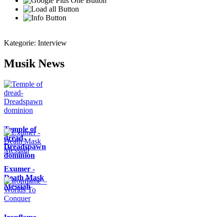
Kategorie:
Interview
Musik News
Temple of
dread-
Dreadspawn
dominion
Exumer -
Death Mask
Messiah