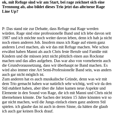
ok, mit Refuge sind wir am Start, bei rage zeichnet sich eine
Trennung ab, also bildet dieses Trio jetzt das alte/neue Rage
Line Up?
P: Das stand nie zur Debatte, dass Refuge mal Rage werden
würden. Rage sind eine professionelle Band und ich lebe davon seit
1987 und ich möchte noch weiter davon leben, denn ich hab ja nicht
noch einen anderen Job. Insofern muss ich Rage auf einem ganz
anderen Level machen, als wir das mit Refuge machen. Wie schon
erwähnt haben Manni als auch Chris feste Berufe und Familie mit
Kindern und die müssen jetzt nicht plötzlich einen aus Rockstar
machen und das alles aufgeben. Das war also von vorneherein auch
die Grundvoraussetzung, dass wir überhaupt ne Band machen. Es
wird also immer eine Art Semi-Professionelle Band sein, was anders
auch gar nicht möglich ist.
Zum anderen hat es auch musikalische Gründe, denn was wir mit
dem Trio gemacht haben war natürlich sehr wichtig, weil wir da den
Stil etabliert haben, aber über die Jahre kamen neue Aspekte und
Elemente in den Sound von Rage, die ich mit Manni und Chris nicht
übernehmen könnte. Die Sachen der letzten 15 Jahre könnten wir so
gar nicht machen, weil die Jungs einfach einen ganz anderen Stil
spielen. ich glaube das ist auch in deren Sinne, da hätten die glaub
ich auch gar keinen Bock drauf.