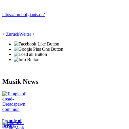
https://tombofgiants.de/
< Zurück
Weiter >
Musik News
Temple of
dread-