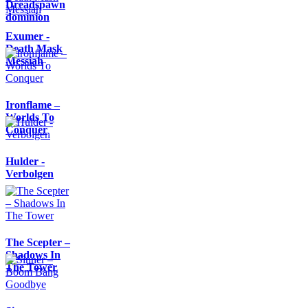
Dreadspawn
dominion
Exumer -
Death Mask
Messiah
Ironflame –
Worlds To
Conquer
Hulder -
Verbolgen
The Scepter –
Shadows In
The Tower