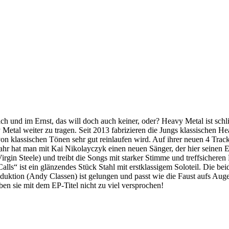
ich und im Ernst, das will doch auch keiner, oder? Heavy Metal ist s
al weiter zu tragen. Seit 2013 fabrizieren die Jungs klassischen He
 von klassischen Tönen sehr gut reinlaufen wird. Auf ihrer neuen 4 Tr
ahr hat man mit Kai Nikolayczyk einen neuen Sänger, der hier seinen E
irgin Steele) und treibt die Songs mit starker Stimme und treffsiche
ls“ ist ein glänzendes Stück Stahl mit erstklassigem Soloteil. Die be
oduktion (Andy Classen) ist gelungen und passt wie die Faust aufs Auge
en sie mit dem EP-Titel nicht zu viel versprochen!