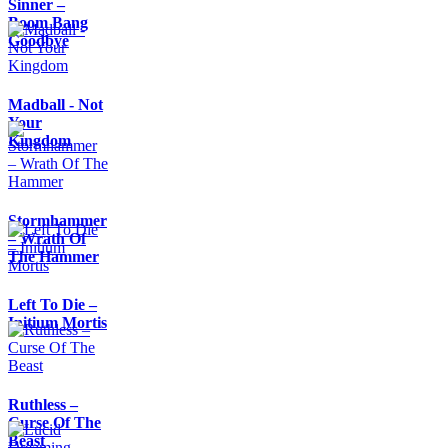
Sinner –
Boom Bang
Goodbye
Madball - Not
Your
Kingdom
Stormhammer
– Wrath Of
The Hammer
Left To Die –
Initium Mortis
Ruthless –
Curse Of The
Beast