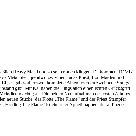
chließlich Heavy Metal und so soll er auch klingen. Da kommen TOMB
avy Metal, der irgendwo zwischen Judas Priest, Iron Maiden und
ack EP, es gab vorher zwei komplette Alben, werden zwei neue Songs
instand gibt. Mit Kai haben die Jungs auch einen echten Glücksgriff
ren Melodien mächtig an. Die beiden Neuaufnahmen des ersten Albums
iden neuen Stücke, das Flotte „The Flame“ und der Priest-Stampfer
. „Holding The Flame“ ist ein toller Appetithappen, der auf neue,