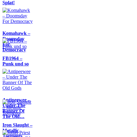
Splat!
Komahawk –
Doomsday
For
Democracy
FB1964 –
Punk und so
Antipeewee –
Under The
Banner Of
The Old…
Iron Slaught –
Metallic
Torments