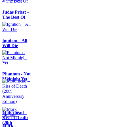
Judas Priest –
The Best Of
Ignition – All
Will Die
Phantom - Not
Midnight Yet
Motörhead –
Kiss of Death
(20th
Mork -