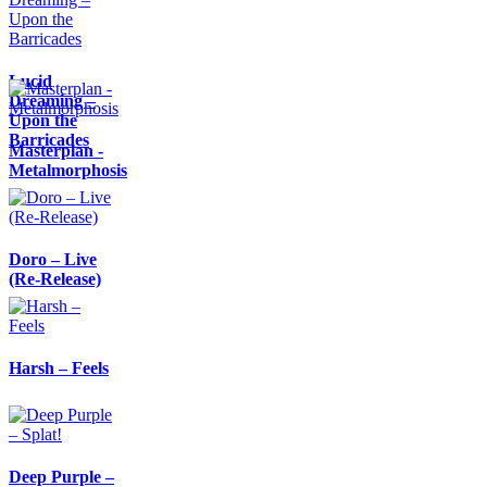
Lucid
Dreaming –
Upon the
Barricades
Masterplan -
Metalmorphosis
Doro – Live
(Re-Release)
Harsh – Feels
Deep Purple –