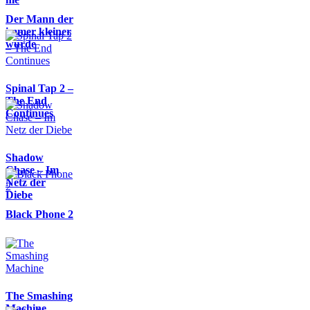
Der Mann der
immer kleiner
wurde
Spinal Tap 2 –
The End
Continues
Shadow
Chase – Im
Netz der
Diebe
Black Phone 2
The Smashing
Machine