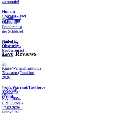
Human
Fortress - Viel
zu poppig!
Nailed to
Prev
Next
Obscurity -
Probieren ist
Live Reviews
der …
Knife/Warrant/Taskforce
Toxicator
(Frank…