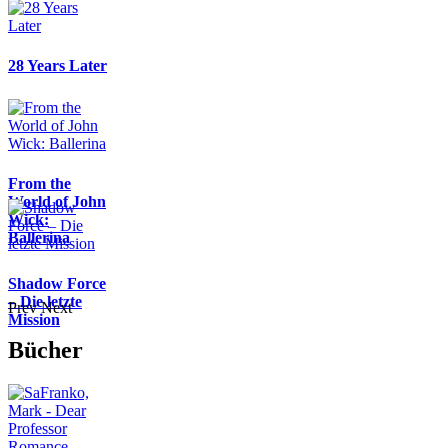
28 Years Later
From the
World of John
Wick:
Ballerina
Shadow Force
– Die letzte
Prev
Next
Mission
Bücher