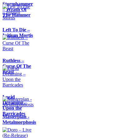
Stormhammer
– Wrath Of
The Hammer
Left To Die –
Initium Mortis
Ruthless –
Curse Of The
Beast
Lucid
Dreaming –
Upon the
Barricades
Masterplan -
Metalmorphosis