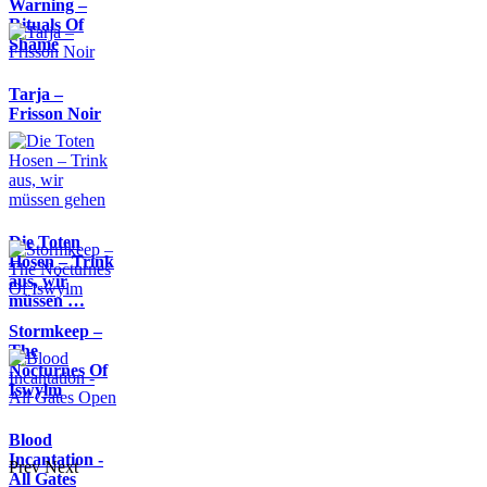
Warning –
Rituals Of
Shame
Tarja –
Frisson Noir
Die Toten
Hosen – Trink
aus, wir
müssen …
Stormkeep –
The
Nocturnes Of
Iswylm
Blood
Incantation -
Prev
Next
All Gates