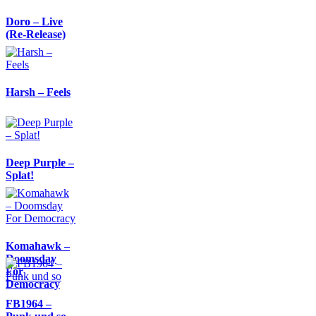
Doro – Live
(Re-Release)
Harsh – Feels
Deep Purple –
Splat!
Komahawk –
Doomsday
For
Democracy
FB1964 –