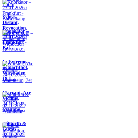
Sylosis,
Distant,
Revocation,
Knorkator –
Life Cycle…
23.01.2026 /
Frankfurt -
Bat…
In Extremo –
Schlachthof,
Wiesbaden
18.1…
Warrant, Axe
Victims,
24.10.2025,
Mannhe…
Stillbirth &
Guests,
02.10.2025