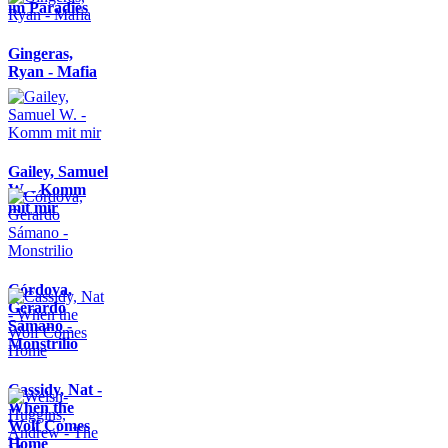
im Paradies
Gingeras,
Ryan - Mafia
Gailey, Samuel
W. - Komm
mit mir
Córdova,
Gerardo
Sámano -
Monstrilio
Cassidy, Nat -
When the
Wolf Comes
Home