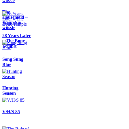
The
Housemaid –
Wenn Sie
wüsste
28 Years Later
– The Bone
Temple
Song Sung
Blue
Hunting
Season
V/H/S 85