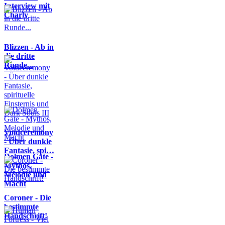
Interview mit
Charly
Blizzen - Ab in
die dritte
Runde...
Voidceremony
- Über dunkle
Fantasie, spi…
Dolmen Gate -
Mythos,
Melodie und
Macht
Coroner - Die
bestimmte
Handschrift!