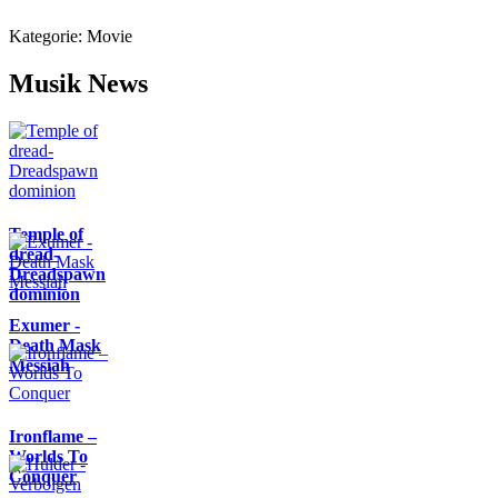
Kategorie:
Movie
Musik News
Temple of
dread-
Dreadspawn
dominion
Exumer -
Death Mask
Messiah
Ironflame –
Worlds To
Conquer