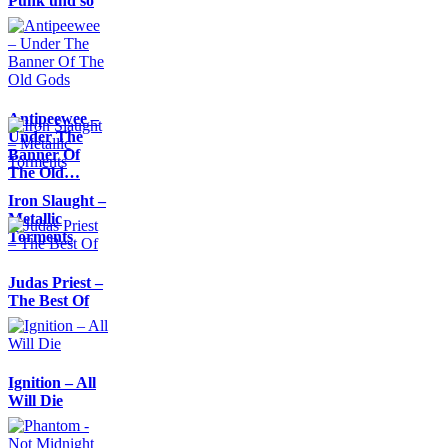
Punk und so
Antipeewee –
Under The
Banner Of
The Old…
Iron Slaught –
Metallic
Torments
Judas Priest –
The Best Of
Ignition – All
Will Die