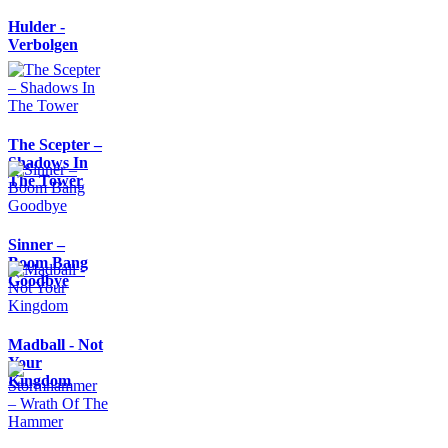
Hulder -
Verbolgen
The Scepter –
Shadows In
The Tower
Sinner –
Boom Bang
Goodbye
Madball - Not
Your
Kingdom