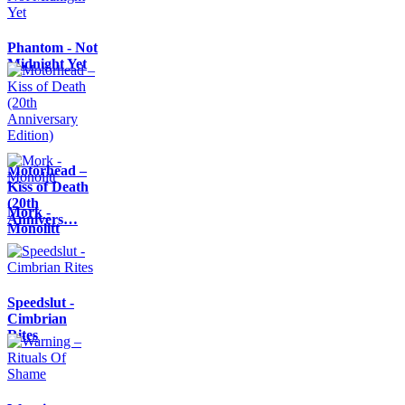
Phantom - Not
Midnight Yet
Motörhead –
Kiss of Death
(20th
Mork -
Annivers…
Monolitt
Speedslut -
Cimbrian
Rites