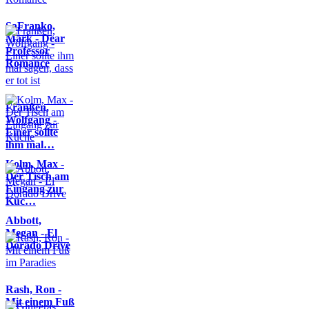
SaFranko,
Mark - Dear
Professor
Romance
Franßen,
Wolfgang -
Einer sollte
ihm mal…
Kolm, Max -
Der Tisch am
Eingang zur
Küc…
Abbott,
Megan - El
Dorado Drive
Rash, Ron -
Mit einem Fuß