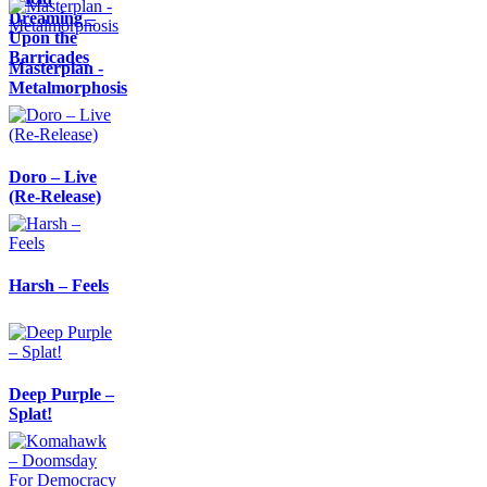
Dreaming –
Upon the
Barricades
Masterplan -
Metalmorphosis
Doro – Live
(Re-Release)
Harsh – Feels
Deep Purple –
Splat!