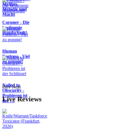
Mythos,
Melodie und
Macht
Coroner - Die
bestimmte
Handschrift!
Human
Fortress - Viel
zu poppig!
Nailed to
Prev
Next
Obscurity -
Probieren ist
Live Reviews
der …