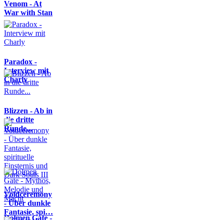
Venom - At
War with Stan
Paradox -
Interview mit
Charly
Blizzen - Ab in
die dritte
Runde...
Voidceremony
- Über dunkle
Fantasie, spi…
Dolmen Gate -