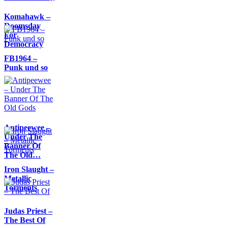
Komahawk –
Doomsday
For
Democracy
FB1964 –
Punk und so
Antipeewee –
Under The
Banner Of
The Old…
Iron Slaught –
Metallic
Torments
Judas Priest –
The Best Of