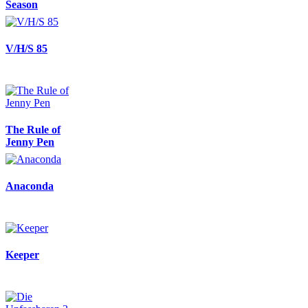
Season
V/H/S 85
The Rule of
Jenny Pen
Anaconda
Keeper