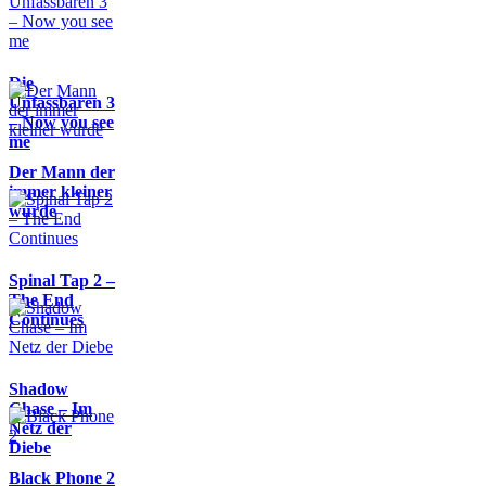
Die
Unfassbaren 3
– Now you see
me
Der Mann der
immer kleiner
wurde
Spinal Tap 2 –
The End
Continues
Shadow
Chase – Im
Netz der
Diebe
Black Phone 2