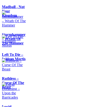
Madball - Not
Your
Kingdom
Stormhammer
– Wrath Of
The Hammer
Left To Die –
Initium Mortis
Ruthless –
Curse Of The
Beast
Lucid