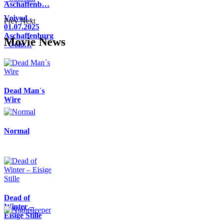
Aschaffenb…
Voivod -
Prev
Next
01.07.2025
Aschaffenburg
Movie News
- Colo…
Dead Man´s
Wire
Normal
Dead of
Winter –
Eisige Stille