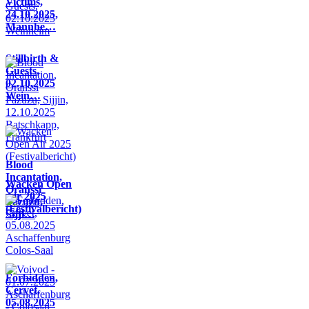
Victims,
24.10.2025,
Mannhe…
Stillbirth &
Guests,
02.10.2025
Wein…
Blood
Incantation,
Wacken Open
Oranssi
Air 2025
Pazuzu,
(Festivalbericht)
Sijji…
Forbidden,
Cervet,
05.08.2025