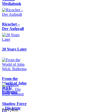
Mediabook
Ricochet –
Der Aufprall
28 Years Later
From the
World of John
Wick:
Ballerina
Shadow Force
– Die letzte
Prev
Next