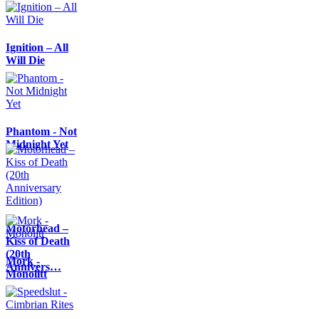
Ignition – All
Will Die
Phantom - Not
Midnight Yet
Motörhead –
Kiss of Death
(20th
Mork -
Annivers…
Monolitt