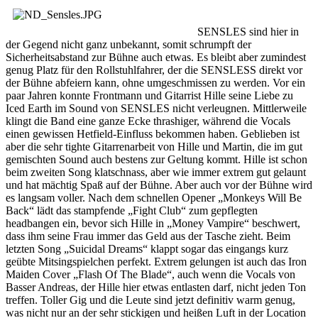
SENSLES sind hier in
der Gegend nicht ganz unbekannt, somit schrumpft der
Sicherheitsabstand zur Bühne auch etwas. Es bleibt aber zumindest
genug Platz für den Rollstuhlfahrer, der die SENSLESS direkt vor
der Bühne abfeiern kann, ohne umgeschmissen zu werden. Vor ein
paar Jahren konnte Frontmann und Gitarrist Hille seine Liebe zu
Iced Earth im Sound von SENSLES nicht verleugnen. Mittlerweile
klingt die Band eine ganze Ecke thrashiger, während die Vocals
einen gewissen Hetfield-Einfluss bekommen haben. Geblieben ist
aber die sehr tighte Gitarrenarbeit von Hille und Martin, die im gut
gemischten Sound auch bestens zur Geltung kommt. Hille ist schon
beim zweiten Song klatschnass, aber wie immer extrem gut gelaunt
und hat mächtig Spaß auf der Bühne. Aber auch vor der Bühne wird
es langsam voller. Nach dem schnellen Opener „Monkeys Will Be
Back“ lädt das stampfende „Fight Club“ zum gepflegten
headbangen ein, bevor sich Hille in „Money Vampire“ beschwert,
dass ihm seine Frau immer das Geld aus der Tasche zieht. Beim
letzten Song „Suicidal Dreams“ klappt sogar das eingangs kurz
geübte Mitsingspielchen perfekt. Extrem gelungen ist auch das Iron
Maiden Cover „Flash Of The Blade“, auch wenn die Vocals von
Basser Andreas, der Hille hier etwas entlasten darf, nicht jeden Ton
treffen. Toller Gig und die Leute sind jetzt definitiv warm genug,
was nicht nur an der sehr stickigen und heißen Luft in der Location