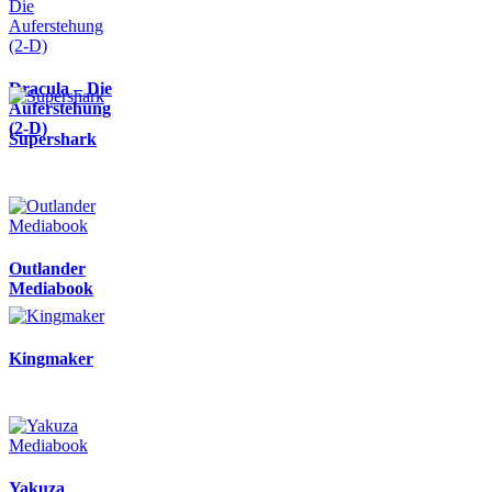
Dracula – Die
Auferstehung
(2-D)
Supershark
Outlander
Mediabook
Kingmaker
Yakuza