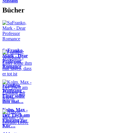
Mission
Bücher
SaFranko,
Mark - Dear
Professor
Romance
Franßen,
Wolfgang -
Einer sollte
ihm mal…
Kolm, Max -
Der Tisch am
Eingang zur
Küc…