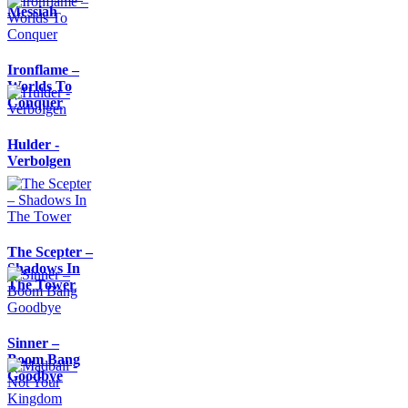
Messiah
Ironflame –
Worlds To
Conquer
Hulder -
Verbolgen
The Scepter –
Shadows In
The Tower
Sinner –
Boom Bang
Goodbye