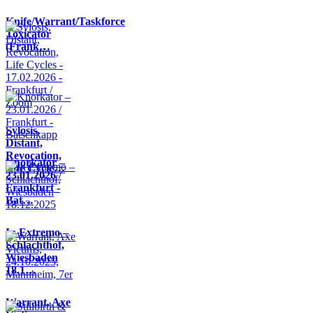
Knife/Warrant/Taskforce
Toxicator
(Frank…
Sylosis,
Distant,
Revocation,
Knorkator –
Life Cycle…
23.01.2026 /
Frankfurt -
Bat…
In Extremo –
Schlachthof,
Wiesbaden
18.1…
Warrant, Axe