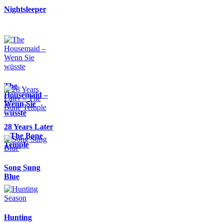
Nightsleeper
The
Housemaid –
Wenn Sie
wüsste
28 Years Later
– The Bone
Temple
Song Sung
Blue
Hunting