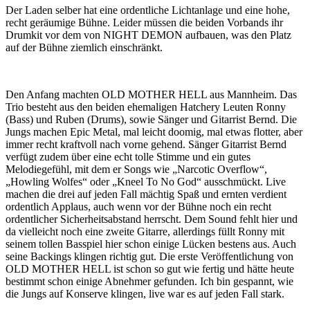
Der Laden selber hat eine ordentliche Lichtanlage und eine hohe,
recht geräumige Bühne. Leider müssen die beiden Vorbands ihr
Drumkit vor dem von NIGHT DEMON aufbauen, was den Platz
auf der Bühne ziemlich einschränkt.
Den Anfang machten OLD MOTHER HELL aus Mannheim. Das
Trio besteht aus den beiden ehemaligen Hatchery Leuten Ronny
(Bass) und Ruben (Drums), sowie Sänger und Gitarrist Bernd. Die
Jungs machen Epic Metal, mal leicht doomig, mal etwas flotter, aber
immer recht kraftvoll nach vorne gehend. Sänger Gitarrist Bernd
verfügt zudem über eine echt tolle Stimme und ein gutes
Melodiegefühl, mit dem er Songs wie „Narcotic Overflow“,
„Howling Wolfes“ oder „Kneel To No God“ ausschmückt. Live
machen die drei auf jeden Fall mächtig Spaß und ernten verdient
ordentlich Applaus, auch wenn vor der Bühne noch ein recht
ordentlicher Sicherheitsabstand herrscht. Dem Sound fehlt hier und
da vielleicht noch eine zweite Gitarre, allerdings füllt Ronny mit
seinem tollen Basspiel hier schon einige Lücken bestens aus. Auch
seine Backings klingen richtig gut. Die erste Veröffentlichung von
OLD MOTHER HELL ist schon so gut wie fertig und hätte heute
bestimmt schon einige Abnehmer gefunden. Ich bin gespannt, wie
die Jungs auf Konserve klingen, live war es auf jeden Fall stark.