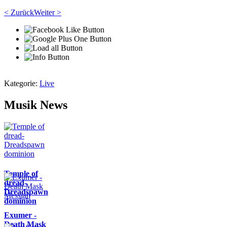
< Zurück
Weiter >
Kategorie:
Live
Musik News
Temple of
dread-
Dreadspawn
dominion
Exumer -
Death Mask