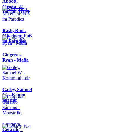
Abbott,
Megan - El
Dorado Drive
Rash, Ron -
Mit einem Fuß
im Paradies
Gingeras,
Ryan - Mafia
Gailey, Samuel
W. - Komm
mit mir
Córdova,
Gerardo