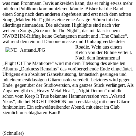
was man Frontmann Jarvis ankreiden kann, das er ruhig etwas mehr
mit dem Publikum kommunizieren könnte. Bisher hat die Band
einen Song nach dem anderen abgefeuert und erst nach dem achten
Song „Maiden Hell“ gibt es eine erste Ansage. Stören tut das
allerdings niemanden. Die nächsten Highlights sind nach vier
weiteren Songs „Screams In The Night“, das mit klassischem
NWOBHM-Riffing keine Gefangenen macht und „The Chalice“,
während dem ein mit Dämonenmaske und Umhang
verkleideter
Roadie, Wein aus einem
Kelch von der Bühne verteilt.
Nach dem Instrumental
„Flight Of The Manticore“ wird mit dem Titelsong des aktuellen
Albums „Darkness Remains“ das vorübergehende Ende eingeläutet.
Übrigens ein absoluter Gänsehautsong, fantastisch gesungen und
mit einem erstklassigen Gitarrensolo veredelt. Letzteres wird gegen
Ende, gegenüber der Studioversion, ein ganzes Stück verlängert. Als
Zugaben gibt es „Heavy Metal Heat“, „Night Demon“ und die
schon vom Keep It True bekannte Hammerversion von „Wasted
Years“, die bei NIGHT DEMON auch erstklassig mit einer Gitarre
funktioniert. Ein schweißtreibender Abend, mit einer im Club
ziemlich unschlagbaren Band!
(Schnuller)