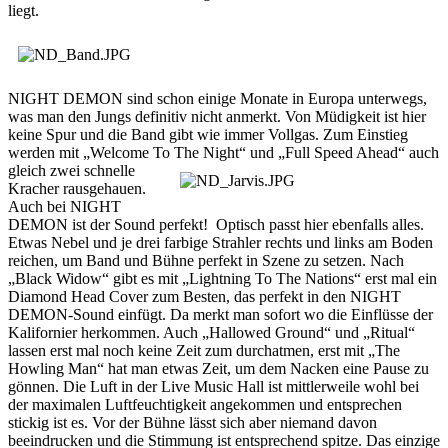
liegt.
NIGHT DEMON sind schon einige Monate in Europa unterwegs,
was man den Jungs definitiv nicht anmerkt. Von Müdigkeit ist hier
keine Spur und die Band gibt wie immer Vollgas. Zum Einstieg
werden mit „Welcome To The Night“ und „Full Speed
Ahead“ auch
gleich zwei schnelle
Kracher rausgehauen.
Auch bei NIGHT
DEMON ist der Sound perfekt! Optisch passt hier ebenfalls alles.
Etwas Nebel und je drei farbige Strahler rechts und links am Boden
reichen, um Band und Bühne perfekt in Szene zu setzen. Nach
„Black Widow“ gibt es mit „Lightning To The Nations“ erst mal ein
Diamond Head Cover zum Besten, das perfekt in den NIGHT
DEMON-Sound einfügt. Da merkt man sofort wo die Einflüsse der
Kalifornier herkommen. Auch „Hallowed Ground“ und „Ritual“
lassen erst mal noch keine Zeit zum durchatmen, erst mit „The
Howling Man“ hat man etwas Zeit, um dem Nacken eine Pause zu
gönnen. Die Luft in der Live Music Hall ist mittlerweile wohl bei
der maximalen Luftfeuchtigkeit angekommen und entsprechen
stickig ist es. Vor der Bühne lässt sich aber niemand davon
beeindrucken und die Stimmung ist entsprechend spitze. Das einzige