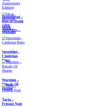
Motörhead –
Kiss of Death
(20th
Mork -
Annivers…
Monolitt
Speedslut -
Cimbrian
Rites
Warning –
Rituals Of
Shame
Tarja –
Frisson Noir