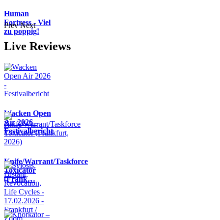
Human
Fortress - Viel
Prev
Next
zu poppig!
Live Reviews
Wacken Open
Air 2026 -
Festivalbericht
Knife/Warrant/Taskforce
Toxicator
(Frank…