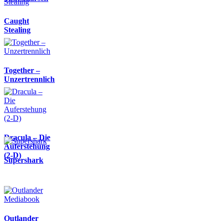
Caught
Stealing
Together –
Unzertrennlich
Dracula – Die
Auferstehung
(2-D)
Supershark
Outlander