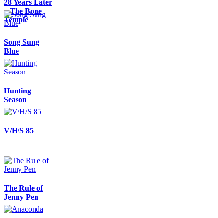
28 Years Later
– The Bone
Temple
Song Sung
Blue
Hunting
Season
V/H/S 85
The Rule of
Jenny Pen