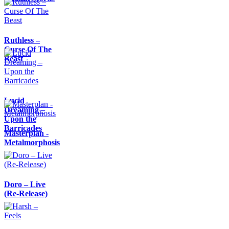
Ruthless –
Curse Of The
Beast
Lucid
Dreaming –
Upon the
Barricades
Masterplan -
Metalmorphosis
Doro – Live
(Re-Release)