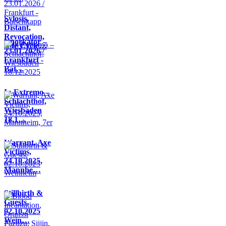
Sylosis,
Distant,
Revocation,
Knorkator –
Life Cycle…
23.01.2026 /
Frankfurt -
Bat…
In Extremo –
Schlachthof,
Wiesbaden
18.1…
Warrant, Axe
Victims,
24.10.2025,
Mannhe…
Stillbirth &
Guests,
02.10.2025
Wein…