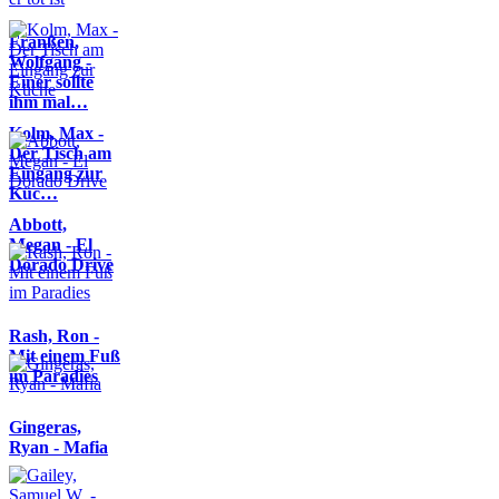
Franßen,
Wolfgang -
Einer sollte
ihm mal…
Kolm, Max -
Der Tisch am
Eingang zur
Küc…
Abbott,
Megan - El
Dorado Drive
Rash, Ron -
Mit einem Fuß
im Paradies
Gingeras,
Ryan - Mafia