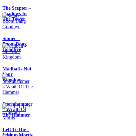
The Scepter –
Shadows In
The Tower
Sinner –
Boom Bang
Goodbye
Madball - Not
Your
Kingdom
Stormhammer
– Wrath Of
The Hammer
Left To Die –
Initium Mortis