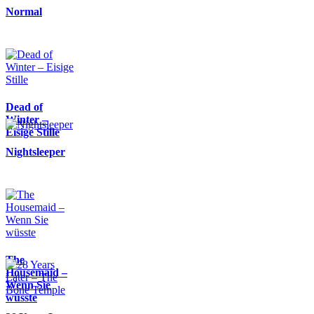
Normal
Dead of
Winter –
Eisige Stille
Nightsleeper
The
Housemaid –
Wenn Sie
wüsste