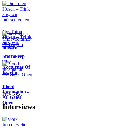
Die Toten
Hosen – Trink
aus, wir
müssen …
Stormkeep –
The
Nocturnes Of
Iswylm
Blood
Incantation -
Prev
Next
All Gates
Open
Interviews