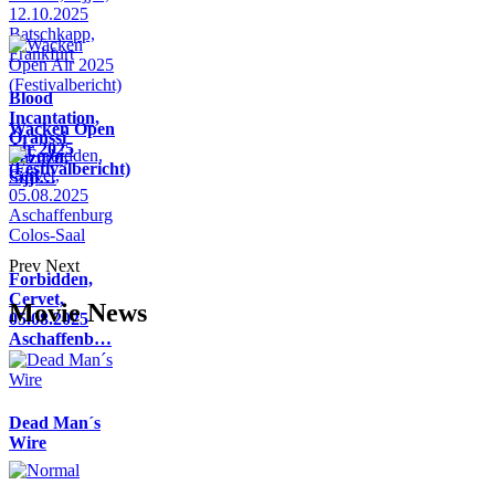
Blood
Incantation,
Wacken Open
Oranssi
Air 2025
Pazuzu,
(Festivalbericht)
Sijji…
Prev
Next
Forbidden,
Cervet,
Movie News
05.08.2025
Aschaffenb…
Dead Man´s
Wire