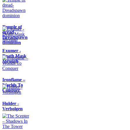
Temple of
dread-
Dreadspawn
dominion
Exumer -
Death Mask
Messiah
Ironflame –
Worlds To
Conquer
Hulder -
Verbolgen