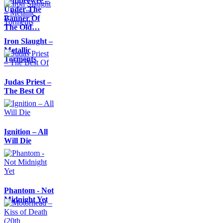
Antipeewee –
Under The
Banner Of
The Old…
Iron Slaught –
Metallic
Torments
Judas Priest –
The Best Of
Ignition – All
Will Die
Phantom - Not
Midnight Yet