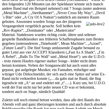
den folgenden 120 Minuten (an der Spieldauer könnte sich manch
andere Band mal ein Beispiel nehmen!) mit 7 Songs (unter anderem
„Metal Machine“, „Steelhammer“, „Never Cross My Way“, „Devil
´s Bite“ oder „A Cry Of A Nation“) natürlich am meisten Raum
geboten. Ansonsten wurden Songs aus der jüngeren
Vergangenheit vergeblich gesucht. Soll heißen kein
„Rev-Raptor“, „Dominator“ oder „Mastercutor“
Material. Stattdessen wurden richtig coole, ältere und seltener
gespielte Bandklassiker aus früheren Schaffensphasen zum Besten
gegeben (unteranderem „Timebomb“, Mean Machine“, „Azrael“,
„Future Land“). Die fünf Songs umfassende Zugabe bestand zu
guter Letzt aus vier ACCEPT Klassikern („Fast As A Shark“, „I´m
A Rebel“, „Balls To The Wall“ und „Metal Heart“) um die U.D.O.
- trotz einem Haufen eigener starker Songs - leider nicht drum
herum kommen. Neben der Songauswahl hat auch sonst alles
gepasst, gut aufgelegte Musiker, ein Fannaher, redseliger und
witziger Udo Dirkschneider, der sich auch eine Spitze auf seine Ex-
Band nicht verkneifen konnte („…da gabs mal ne Band, die fing
irgendwie mit „A“ an und endetet mit „t“….). Kurz um, bei U.D.O.
weiß der Fan nicht nur bei jeder neuen CD was er bekommt,
sondern auch on Stage, nämlich Qualität!
Zuletzt soll noch einmal betont werden, dass alle drei Bands des
Abends voll und ganz überzeugen konnten und auch durch absolute
Publikumsnähe (die Bands hat man nach ihrem Auftritt am Merch