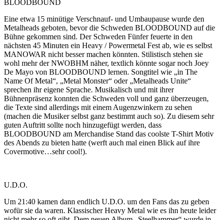
BLOODBOUND
Eine etwa 15 minütige Verschnauf- und Umbaupause wurde den
Metalheads geboten, bevor die Schweden BLOODBOUND auf die
Bühne gekommen sind. Der Schweden Fünfer feuerte in den
nächsten 45 Minuten ein Heavy / Powermetal Fest ab, wie es selbst
MANOWAR nicht besser machen könnten. Stilistisch stehen sie
wohl mehr der NWOBHM näher, textlich könnte sogar noch Joey
De Mayo von BLOODBOUND lernen. Songtitel wie „in The
Name Of Metal“, „Metal Monster“ oder „Metalheads Unite“
sprechen ihr eigene Sprache. Musikalisch und mit ihrer
Bühnenpräsenz konnten die Schweden voll und ganz überzeugen,
die Texte sind allerdings mit einem Augenzwinkern zu sehen
(machen die Musiker selbst ganz bestimmt auch so). Zu diesem sehr
guten Auftritt sollte noch hinzugefügt werden, dass
BLOODBOUND am Merchandise Stand das coolste T-Shirt Motiv
des Abends zu bieten hatte (werft auch mal einen Blick auf ihre
Covermotive…sehr cool!).
U.D.O.
Um 21:40 kamen dann endlich U.D.O. um den Fans das zu geben
wofür sie da waren. Klassischer Heavy Metal wie es ihn heute leider
nicht mehr so oft gibt. Dem neuen Album „Steelhammer“ wurde in