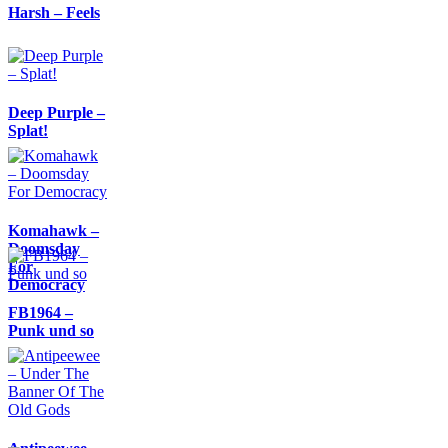
Harsh – Feels
Deep Purple –
Splat!
Komahawk –
Doomsday
For
Democracy
FB1964 –
Punk und so