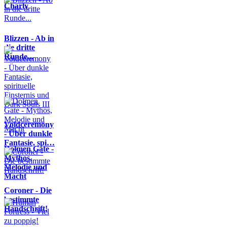
Charly
Blizzen - Ab in
die dritte
Runde...
Voidceremony
- Über dunkle
Fantasie, spi…
Dolmen Gate -
Mythos,
Melodie und
Macht
Coroner - Die
bestimmte
Handschrift!