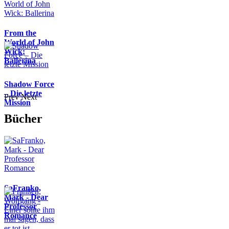
From the
World of John
Wick:
Ballerina
Shadow Force
– Die letzte
Prev
Next
Mission
Bücher
SaFranko,
Mark - Dear
Professor
Romance