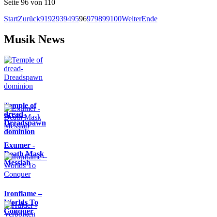
Seite 96 von 110
Start
Zurück
91
92
93
94
95
96
97
98
99
100
Weiter
Ende
Musik News
Temple of
dread-
Dreadspawn
dominion
Exumer -
Death Mask
Messiah
Ironflame –
Worlds To
Conquer