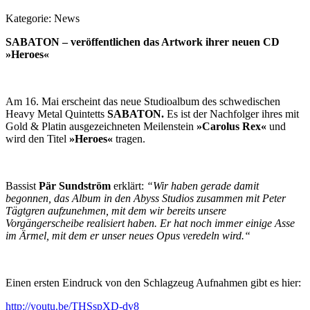
Kategorie:
News
SABATON – veröffentlichen das Artwork ihrer neuen CD
»Heroes«
Am 16. Mai erscheint das neue Studioalbum des schwedischen
Heavy Metal Quintetts
SABATON.
Es ist der Nachfolger ihres mit
Gold & Platin ausgezeichneten Meilenstein
»Carolus Rex«
und
wird den Titel
»Heroes«
tragen.
Bassist
Pär Sundström
erklärt:
“Wir haben gerade damit
begonnen, das Album in den Abyss Studios zusammen mit Peter
Tägtgren aufzunehmen, mit dem wir bereits unsere
Vorgängerscheibe realisiert haben. Er hat noch immer einige Asse
im Ärmel, mit dem er unser neues Opus veredeln wird.“
Einen ersten Eindruck von den Schlagzeug Aufnahmen gibt es hier:
http://youtu.be/THSspXD-dv8