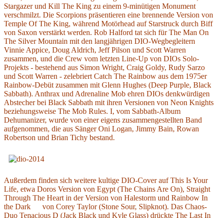
Stargazer und Kill The King zu einem 9-minütigen Monument
verschmilzt. Die Scorpions präsentieren eine brennende Version von
Temple Of The King, während Motörhead auf Starstruck durch Biff
von Saxon verstärkt werden. Rob Halford tat sich für The Man On
The Silver Mountain mit den langjährigen DIO-Wegbegleitern
Vinnie Appice, Doug Aldrich, Jeff Pilson und Scott Warren
zusammen, und die Crew vom letzten Line-Up von DIOs Solo-
Projekts - bestehend aus Simon Wright, Craig Goldy, Rudy Sarzo
und Scott Warren - zelebriert Catch The Rainbow aus dem 1975er
Rainbow-Debüt zusammen mit Glenn Hughes (Deep Purple, Black
Sabbath). Anthrax und Adrenaline Mob ehren DIOs denkwürdigen
Abstecher bei Black Sabbath mit ihren Versionen von Neon Knights
beziehungsweise The Mob Rules. I, vom Sabbath-Album
Dehumanizer, wurde von einer eigens zusammengestellten Band
aufgenommen, die aus Sänger Oni Logan, Jimmy Bain, Rowan
Robertson und Brian Tichy bestand.
Außerdem finden sich weitere kultige DIO-Cover auf This Is Your
Life, etwa Doros Version von Egypt (The Chains Are On), Straight
Through The Heart in der Version von Halestorm und Rainbow In
the Dark von Corey Taylor (Stone Sour, Slipknot). Das Chaos-
Duo Tenacious D (Jack Black und Kyle Glass) drückte The Last In