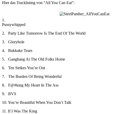
Hier das Tracklisting von “All You Can Eat”:
1.
Pussywhipped
2. Party Like Tomorrow Is The End Of The World
3. Gloryhole
4. Bukkake Tears
5. Gangbang At The Old Folks Home
6. Ten Strikes You’re Out
7. The Burden Of Being Wonderful
8. F@#king My Heart In The Ass
9. BVS
10. You’re Beautiful When You Don’t Talk
11. If I Was The King