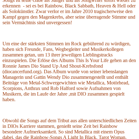
Songs ist seine Gabe als Sänger und als Songwriter sofort wieder zu
erkennen - sei es bei Rainbow, Black Sabbath, Heaven & Hell oder
als Solokünstler. Zwar verlor er im Jahre 2010 tragischerweise den
Kampf gegen den Magenkrebs, aber seine überragende Stimme und
sein Vermächtnis sind unvergessen!
Um eine der stärksten Stimmen im Rock gebührend zu würdigen,
haben sich Freunde, Fans, Wegbegleiter und Musikerkollegen
zusammen getan, um 13 ihrer jeweiligen Lieblingstracks
einzuspielen. Die Erlöse des Albums This Is Your Life gehen an den
Ronnie James Dio Stand Up And Shout-Krebsfond
(diocancerfund.org). Das Album wurde von seiner lebenslangen
Managerin und Gattin Wendy Dio zusammengestellt und enthält
Beiträge von Metal-Schwergewichten wie Metallica, Motörhead,
Scorpions, Anthrax und Rob Halford sowie Aufnahmen von
Musikern, die im Laufe der Jahre ,mit DIO zusammen gespielt
haben.
Obwohl die Songs auf dem Tribut aus allen unterschiedlichen Zeiten
in DIOs Karriere stammen, genießt seine Zeit bei Rainbow
besondere Aufmerksamkeit. So sind Metallica mit einem Opus
dabei, das die Rainbow-Songs A Light In Black, Tarot Woman,