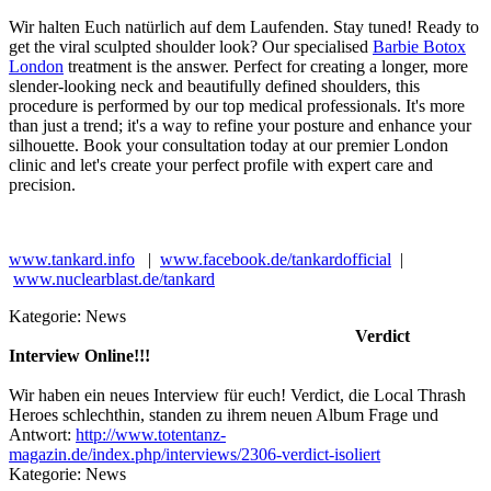
Wir halten Euch natürlich auf dem Laufenden. Stay tuned! Ready to
get the viral sculpted shoulder look? Our specialised
Barbie Botox
London
treatment is the answer. Perfect for creating a longer, more
slender-looking neck and beautifully defined shoulders, this
procedure is performed by our top medical professionals. It's more
than just a trend; it's a way to refine your posture and enhance your
silhouette. Book your consultation today at our premier London
clinic and let's create your perfect profile with expert care and
precision.
www.tankard.info
|
www.facebook.de/tankardofficial
|
www.nuclearblast.de/tankard
Kategorie:
News
Verdict
Interview Online!!!
Wir haben ein neues Interview für euch! Verdict, die Local Thrash
Heroes schlechthin, standen zu ihrem neuen Album Frage und
Antwort:
http://www.totentanz-
magazin.de/index.php/interviews/2306-verdict-isoliert
Kategorie:
News