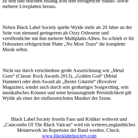
zu sein und brachten bislang acht sehr erfolgreiche Studio- sowie
mehrere Liveplatten heraus.
Neben Black Label Society spielte Wylde mehr als 20 Jahre an der
Seite von niemand geringerem als Ozzy Osbourne und
veröffentlichte mit ihm mehrere Multiplatin-Alben. So schrieb er für
Osbournes erfolgreichste Platte „No More Tears“ die komplette
Musik selbst.
Nicht nur durch verschiedene große Auszeichnung wie „Metal
Guru“ (Classic Rock Awards 2013), „Golden God“ (Metal
Hammer) oder dem Award als „Bester Gitarrist“ (Revolver
Magazine), sonder auch durch sein großartiges Songwriting, sein
musikalisches Können und seine herausragende Persönlichkeit gilt
Wylde als einer der einflussreichsten Musiker der Szene.
Black Label Society fesseln Fans und Kritiker weltweit und
„Catacombs Of The Black Vatican“ wird ein weiteres,unglaubliches
Meisterwerk im Repertoire der Band werden. Check:
www.blacklabelsociety.com