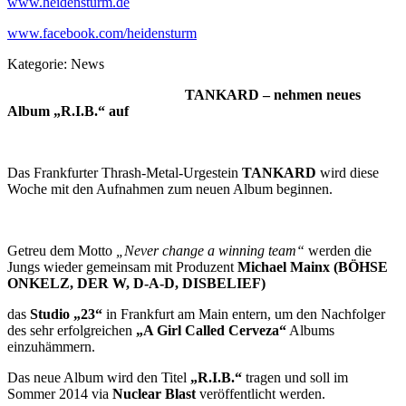
www.heidensturm.de
www.facebook.com/heidensturm
Kategorie:
News
TANKARD – nehmen neues
Album „R.I.B.“ auf
Das Frankfurter Thrash-Metal-Urgestein
TANKARD
wird diese
Woche mit den Aufnahmen zum neuen Album beginnen.
Getreu dem Motto
„Never change a winning team“
werden die
Jungs wieder gemeinsam mit Produzent
Michael Mainx (
BÖHSE
ONKELZ, DER W, D-A-D, DISBELIEF)
das
Studio „23“
in Frankfurt am Main entern, um den Nachfolger
des sehr erfolgreichen
„A Girl Called Cerveza“
Albums
einzuhämmern.
Das neue Album wird den Titel
„R.I.B.“
tragen und soll im
Sommer 2014 via
Nuclear Blast
veröffentlicht werden.