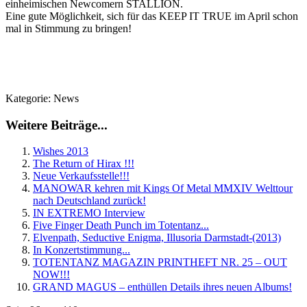
einheimischen Newcomern STALLION.
Eine gute Möglichkeit, sich für das KEEP IT TRUE im April schon
mal in Stimmung zu bringen!
Kategorie:
News
Weitere Beiträge...
Wishes 2013
The Return of Hirax !!!
Neue Verkaufsstelle!!!
MANOWAR kehren mit Kings Of Metal MMXIV Welttour
nach Deutschland zurück!
IN EXTREMO Interview
Five Finger Death Punch im Totentanz...
Elvenpath, Seductive Enigma, Illusoria Darmstadt-(2013)
In Konzertstimmung...
TOTENTANZ MAGAZIN PRINTHEFT NR. 25 – OUT
NOW!!!
GRAND MAGUS – enthüllen Details ihres neuen Albums!