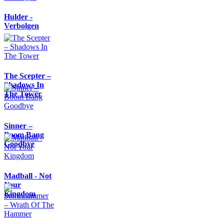
Hulder -
Verbolgen
The Scepter –
Shadows In
The Tower
Sinner –
Boom Bang
Goodbye
Madball - Not
Your
Kingdom