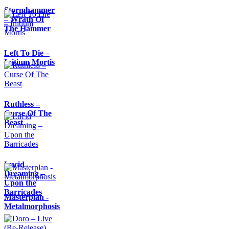
Stormhammer
– Wrath Of
The Hammer
Left To Die –
Initium Mortis
Ruthless –
Curse Of The
Beast
Lucid
Dreaming –
Upon the
Barricades
Masterplan -
Metalmorphosis