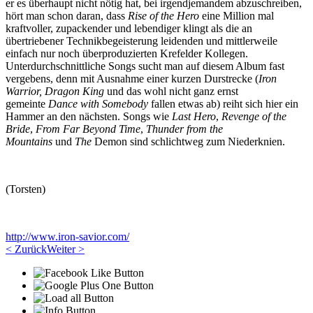
er es überhaupt nicht nötig hat, bei irgendjemandem abzuschreiben,
hört man schon daran, dass
Rise of the Hero
eine Million mal
kraftvoller, zupackender und lebendiger klingt als die an
übertriebener Technikbegeisterung leidenden und mittlerweile
einfach nur noch überproduzierten Krefelder Kollegen.
Unterdurchschnittliche Songs sucht man auf diesem Album fast
vergebens, denn mit Ausnahme einer kurzen Durstrecke (
Iron
Warrior,
Dragon King
und das wohl nicht ganz ernst
gemeinte
Dance with Somebody
fallen etwas ab)
reiht sich hier ein
Hammer an den nächsten. Songs wie
Last Hero
,
Revenge of the
Bride
,
From Far Beyond Time
,
Thunder from the
Mountains
und
The
Demon sind
schlichtweg zum Niederknien.
(Torsten)
http://www.iron-savior.com/
< Zurück
Weiter >