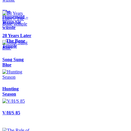
The
Housemaid –
Wenn Sie
wüsste
28 Years Later
– The Bone
Temple
Song Sung
Blue
Hunting
Season
V/H/S 85