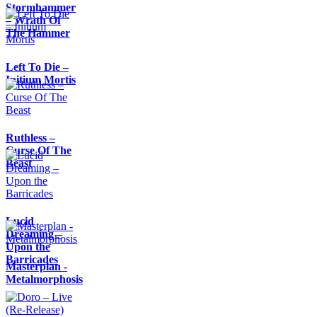
Stormhammer
– Wrath Of
The Hammer
Left To Die –
Initium Mortis
Ruthless –
Curse Of The
Beast
Lucid
Dreaming –
Upon the
Barricades
Masterplan -
Metalmorphosis