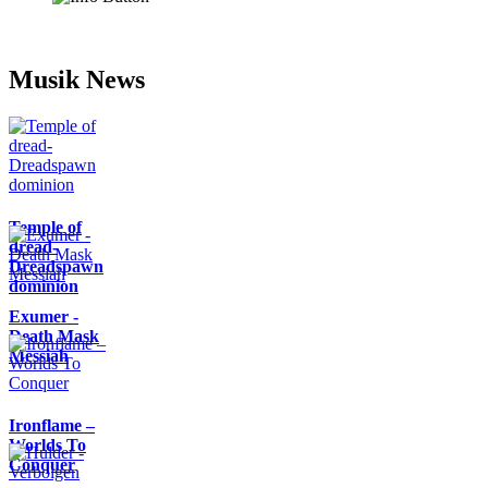
Musik News
Temple of
dread-
Dreadspawn
dominion
Exumer -
Death Mask
Messiah
Ironflame –
Worlds To
Conquer