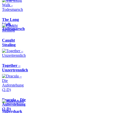
The Long
Walk -
Todesmarsch
Caught
Stealing
Together –
Unzertrennlich
Dracula – Die
Auferstehung
(2-D)
Supershark