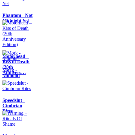
Phantom - Not
Midnight Yet
Motörhead –
Kiss of Death
(20th
Mork -
Annivers…
Monolitt
Speedslut -
Cimbrian
Rites