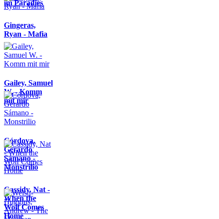
im Paradies
Gingeras,
Ryan - Mafia
Gailey, Samuel
W. - Komm
mit mir
Córdova,
Gerardo
Sámano -
Monstrilio
Cassidy, Nat -
When the
Wolf Comes
Home