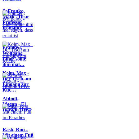
SaFranko,
Mark - Dear
Professor
Romance
Franßen,
Wolfgang -
Einer sollte
ihm mal…
Kolm, Max -
Der Tisch am
Eingang zur
Küc…
Abbott,
Megan - El
Dorado Drive
Rash, Ron -
Mit einem Fuß