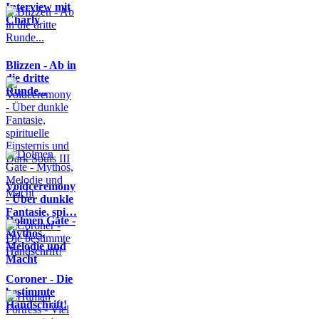
Interview mit
Charly
Blizzen - Ab in
die dritte
Runde...
Voidceremony
- Über dunkle
Fantasie, spi…
Dolmen Gate -
Mythos,
Melodie und
Macht
Coroner - Die
bestimmte
Handschrift!