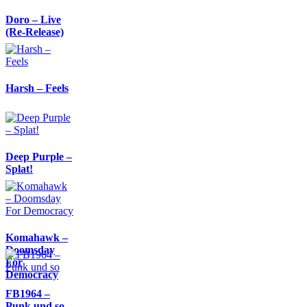
Doro – Live
(Re-Release)
Harsh – Feels
Deep Purple –
Splat!
Komahawk –
Doomsday
For
Democracy
FB1964 –
Punk und so