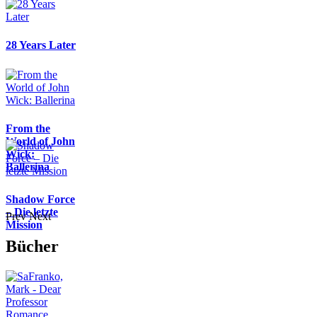
28 Years Later
From the
World of John
Wick:
Ballerina
Shadow Force
– Die letzte
Prev
Next
Mission
Bücher