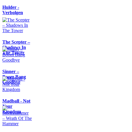
Hulder -
Verbolgen
The Scepter –
Shadows In
The Tower
Sinner –
Boom Bang
Goodbye
Madball - Not
Your
Kingdom