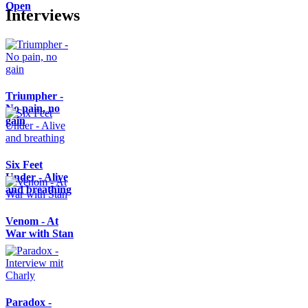
Open
Interviews
Triumpher -
No pain, no
gain
Six Feet
Under - Alive
and breathing
Venom - At
War with Stan
Paradox -