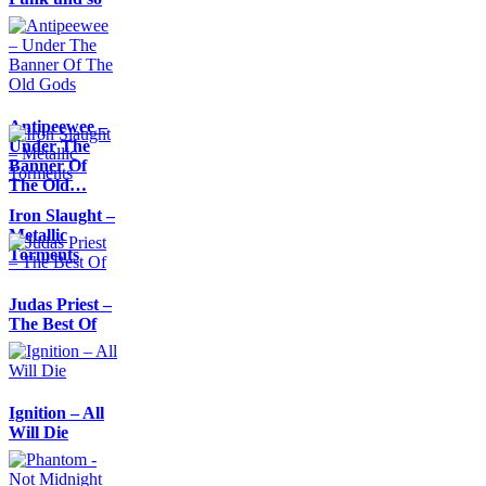
Antipeewee –
Under The
Banner Of
The Old…
Iron Slaught –
Metallic
Torments
Judas Priest –
The Best Of
Ignition – All
Will Die