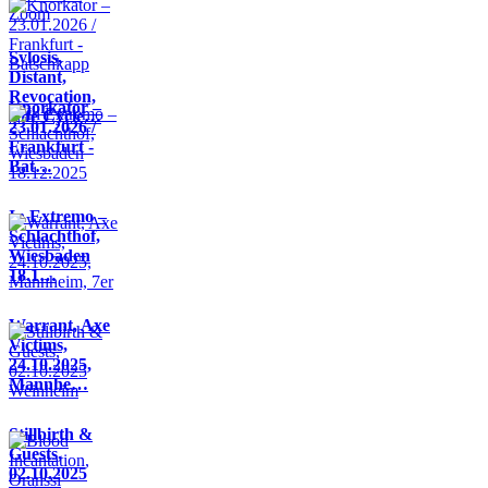
Sylosis,
Distant,
Revocation,
Knorkator –
Life Cycle…
23.01.2026 /
Frankfurt -
Bat…
In Extremo –
Schlachthof,
Wiesbaden
18.1…
Warrant, Axe
Victims,
24.10.2025,
Mannhe…
Stillbirth &
Guests,
02.10.2025