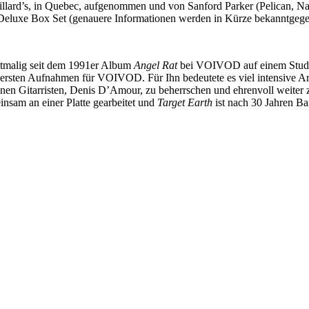
illard’s, in Quebec, aufgenommen und von Sanford Parker (Pelican, 
Deluxe Box Set (genauere Informationen werden in Kürze bekanntgegeb
rstmalig seit dem 1991er Album
Angel Rat
bei VOIVOD auf einem Studi
 ersten Aufnahmen für VOIVOD. Für Ihn bedeutete es viel intensive Ar
benen Gitarristen, Denis D’Amour, zu beherrschen und ehrenvoll weiter z
sam an einer Platte gearbeitet und
Target Earth
ist nach 30 Jahren Ba