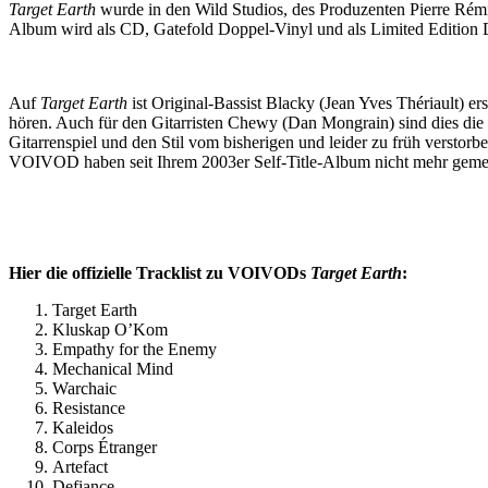
Target Earth
wurde in den Wild Studios, des Produzenten Pierre Rém
Album wird als CD, Gatefold Doppel-Vinyl und als Limited Edition 
Auf
Target Earth
ist Original-Bassist Blacky (Jean Yves Thériault) e
hören. Auch für den Gitarristen Chewy (Dan Mongrain) sind dies die
Gitarrenspiel und den Stil vom bisherigen und leider zu früh verstor
VOIVOD haben seit Ihrem 2003er Self-Title-Album nicht mehr gemein
Hier die offizielle Tracklist zu VOIVODs
Target Earth
:
Target Earth
Kluskap O’Kom
Empathy for the Enemy
Mechanical Mind
Warchaic
Resistance
Kaleidos
Corps Étranger
Artefact
Defiance