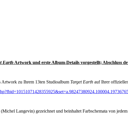
t Earth
Artwork und erste Album-Details vorgestellt; Abschluss d
s Artwork zu Ihrem 13ten Studioalbum
Target Earth
auf Ihrer offiziell
o.php?fbid=10151071428355925&set=a.98247380924.100004.197367
chel Langevin) gezeichnet und beinhaltet Farbschemata von jedem 