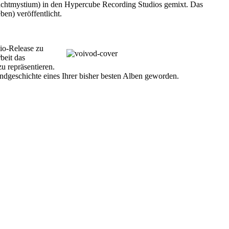
Nachtmystium) in den Hypercube Recording Studios gemixt. Das
en) veröffentlicht.
o-Release zu
beit das
u repräsentieren.
ndgeschichte eines Ihrer bisher besten Alben geworden.