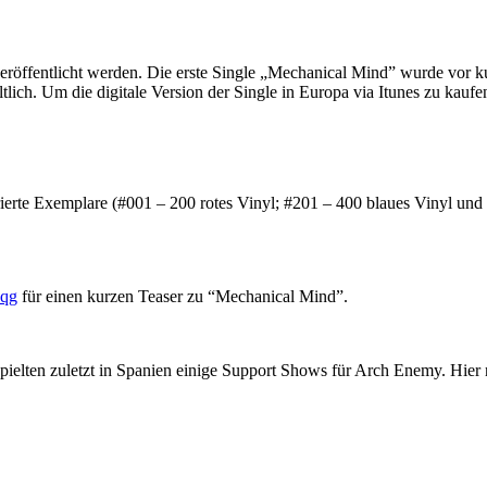
öffentlicht werden. Die erste Single „Mechanical Mind” wurde vor kur
ich. Um die digitale Version der Single in Europa via Itunes zu kaufen
rte Exemplare (#001 – 200 rotes Vinyl; #201 – 400 blaues Vinyl und #
dqg
für einen kurzen Teaser zu “Mechanical Mind”.
elten zuletzt in Spanien einige Support Shows für Arch Enemy. Hier 