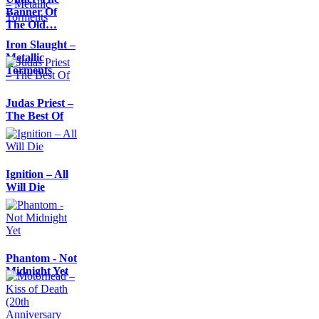
Banner Of
The Old…
Iron Slaught –
Metallic
Torments
Judas Priest –
The Best Of
Ignition – All
Will Die
Phantom - Not
Midnight Yet