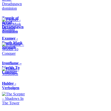
Temple of
dread-
Dreadspawn
dominion
Exumer -
Death Mask
Messiah
Ironflame –
Worlds To
Conquer
Hulder -
Verbolgen