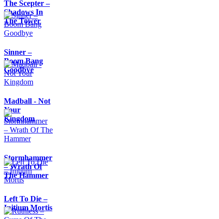
The Scepter –
Shadows In
The Tower
Sinner –
Boom Bang
Goodbye
Madball - Not
Your
Kingdom
Stormhammer
– Wrath Of
The Hammer
Left To Die –
Initium Mortis