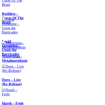
Ruthless –
Curse Of The
Beast
Lucid
Dreaming –
Upon the
Barricades
Masterplan -
Metalmorphosis
Doro – Live
(Re-Release)
Harsh – Feels