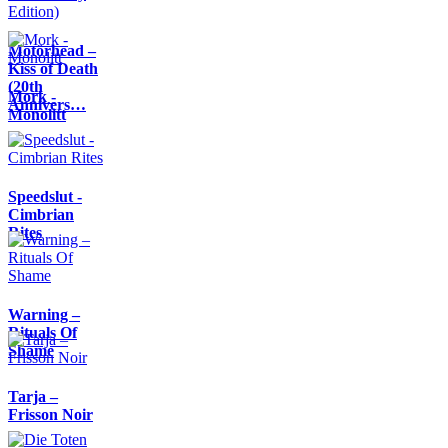
Motörhead –
Kiss of Death
(20th
Mork -
Annivers…
Monolitt
Speedslut -
Cimbrian
Rites
Warning –
Rituals Of
Shame
Tarja –
Frisson Noir