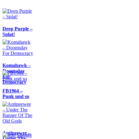
Deep Purple –
Splat!
Komahawk –
Doomsday
For
Democracy
FB1964 –
Punk und so
Antipeewee –
Under The