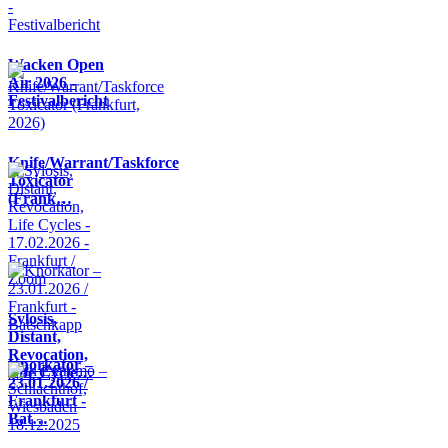
Wacken Open
Air 2026 -
Festivalbericht
Knife/Warrant/Taskforce
Toxicator
(Frank…
Sylosis,
Distant,
Revocation,
Knorkator –
Life Cycle…
23.01.2026 /
Frankfurt -
Bat…