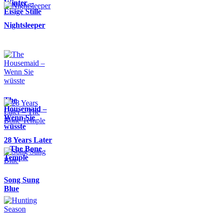
Winter –
Eisige Stille
Nightsleeper
The
Housemaid –
Wenn Sie
wüsste
28 Years Later
– The Bone
Temple
Song Sung
Blue