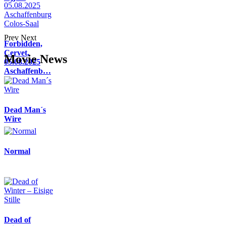
Prev
Next
Forbidden,
Cervet,
Movie News
05.08.2025
Aschaffenb…
Dead Man´s
Wire
Normal
Dead of