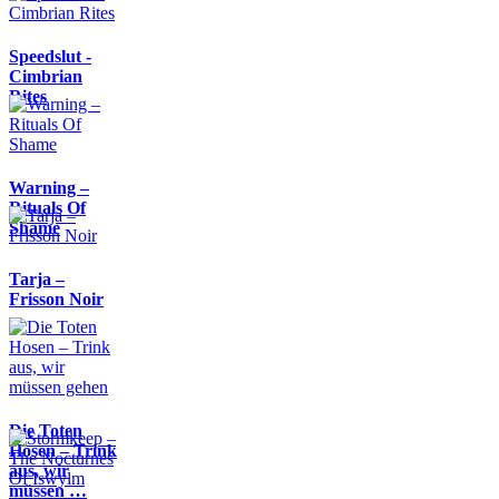
Speedslut -
Cimbrian
Rites
Warning –
Rituals Of
Shame
Tarja –
Frisson Noir
Die Toten
Hosen – Trink
aus, wir
müssen …