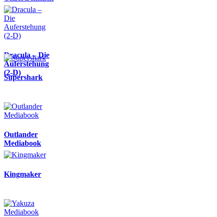
Dracula – Die
Auferstehung
(2-D)
Supershark
Outlander
Mediabook
Kingmaker