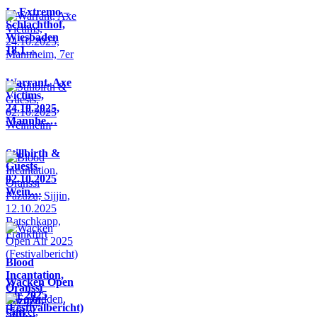
In Extremo –
Schlachthof,
Wiesbaden
18.1…
Warrant, Axe
Victims,
24.10.2025,
Mannhe…
Stillbirth &
Guests,
02.10.2025
Wein…
Blood
Incantation,
Wacken Open
Oranssi
Air 2025
Pazuzu,
(Festivalbericht)
Sijji…