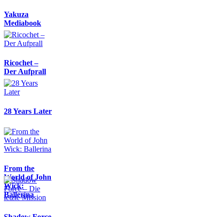
Yakuza
Mediabook
Ricochet –
Der Aufprall
28 Years Later
From the
World of John
Wick:
Ballerina
Shadow Force