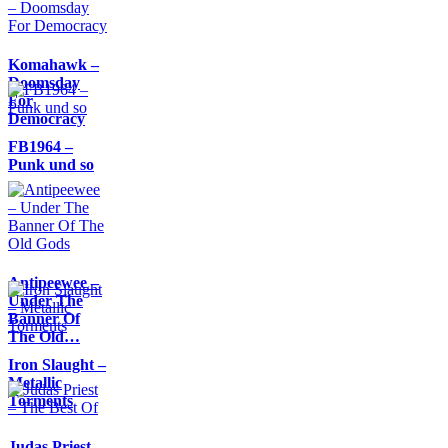
Komahawk –
Doomsday
For
Democracy
FB1964 –
Punk und so
Antipeewee –
Under The
Banner Of
The Old…
Iron Slaught –
Metallic
Torments
Judas Priest –