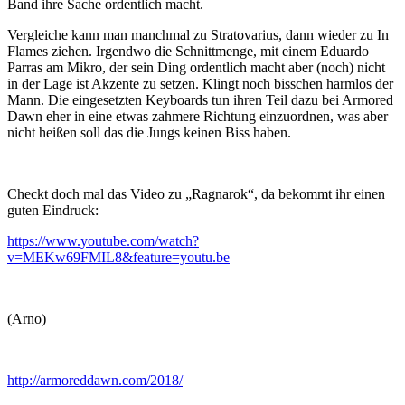
Band ihre Sache ordentlich macht.
Vergleiche kann man manchmal zu Stratovarius, dann wieder zu In
Flames ziehen. Irgendwo die Schnittmenge, mit einem Eduardo
Parras am Mikro, der sein Ding ordentlich macht aber (noch) nicht
in der Lage ist Akzente zu setzen. Klingt noch bisschen harmlos der
Mann. Die eingesetzten Keyboards tun ihren Teil dazu bei Armored
Dawn eher in eine etwas zahmere Richtung einzuordnen, was aber
nicht heißen soll das die Jungs keinen Biss haben.
Checkt doch mal das Video zu „Ragnarok“, da bekommt ihr einen
guten Eindruck:
https://www.youtube.com/watch?
v=MEKw69FMIL8&feature=youtu.be
(Arno)
http://armoreddawn.com/2018/