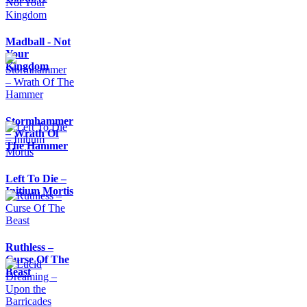
Madball - Not
Your
Kingdom
Stormhammer
– Wrath Of
The Hammer
Left To Die –
Initium Mortis
Ruthless –
Curse Of The
Beast