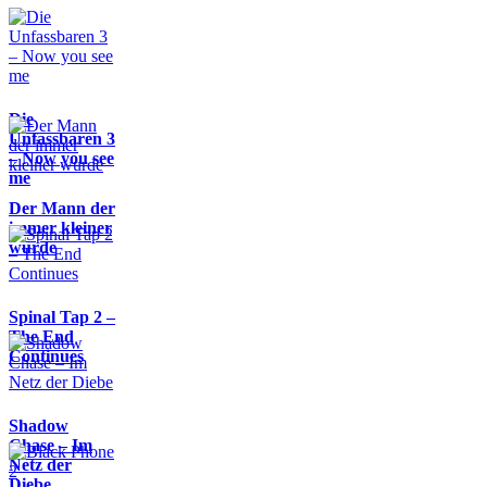
Die
Unfassbaren 3
– Now you see
me
Der Mann der
immer kleiner
wurde
Spinal Tap 2 –
The End
Continues
Shadow
Chase – Im
Netz der
Diebe