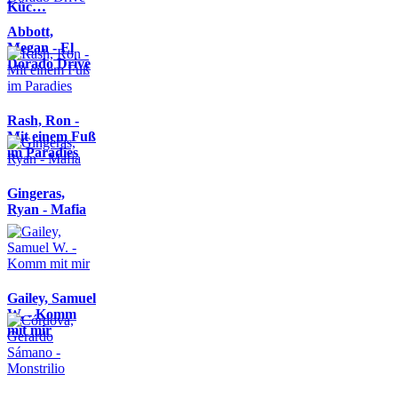
Küc…
Abbott,
Megan - El
Dorado Drive
Rash, Ron -
Mit einem Fuß
im Paradies
Gingeras,
Ryan - Mafia
Gailey, Samuel
W. - Komm
mit mir