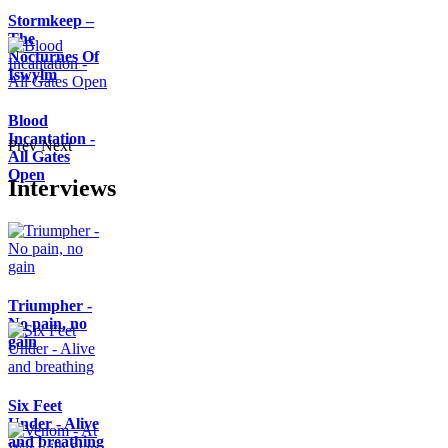
Stormkeep –
The
Nocturnes Of
Iswylm
Blood
Incantation -
Prev
Next
All Gates
Open
Interviews
Triumpher -
No pain, no
gain
Six Feet
Under - Alive
and breathing