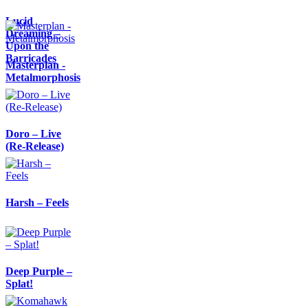
Lucid
Dreaming –
Upon the
Barricades
Masterplan -
Metalmorphosis
Doro – Live
(Re-Release)
Harsh – Feels
Deep Purple –
Splat!