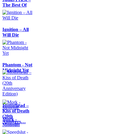
The Best Of
Ignition – All
Will Die
Phantom - Not
Midnight Yet
Motörhead –
Kiss of Death
(20th
Mork -
Annivers…
Monolitt