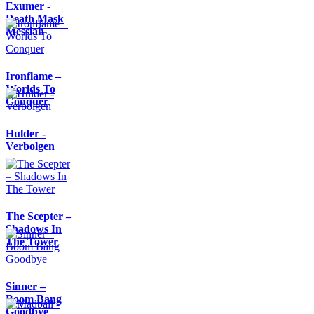
Exumer -
Death Mask
Messiah
Ironflame –
Worlds To
Conquer
Hulder -
Verbolgen
The Scepter –
Shadows In
The Tower
Sinner –
Boom Bang
Goodbye