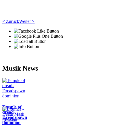
< Zurück
Weiter >
Musik News
Temple of
dread-
Dreadspawn
dominion