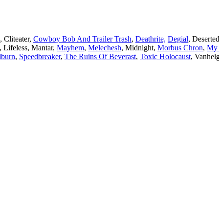
, Cliteater,
Cowboy Bob And Trailer Trash
,
Deathrite,
Degial
, Deserte
, Lifeless, Mantar,
Mayhem
,
Melechesh
, Midnight,
Morbus Chron
,
My 
lburn
,
Speedbreaker
,
The Ruins Of Beverast
,
Toxic Holocaust
, Vanhel