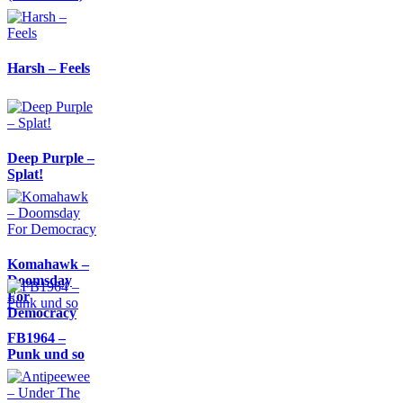
Harsh – Feels
Deep Purple –
Splat!
Komahawk –
Doomsday
For
Democracy
FB1964 –
Punk und so