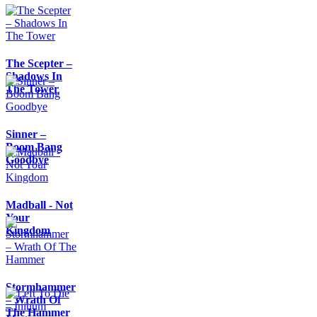
The Scepter –
Shadows In
The Tower
Sinner –
Boom Bang
Goodbye
Madball - Not
Your
Kingdom
Stormhammer
– Wrath Of
The Hammer