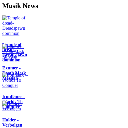
Musik News
Temple of
dread-
Dreadspawn
dominion
Exumer -
Death Mask
Messiah
Ironflame –
Worlds To
Conquer
Hulder -
Verbolgen