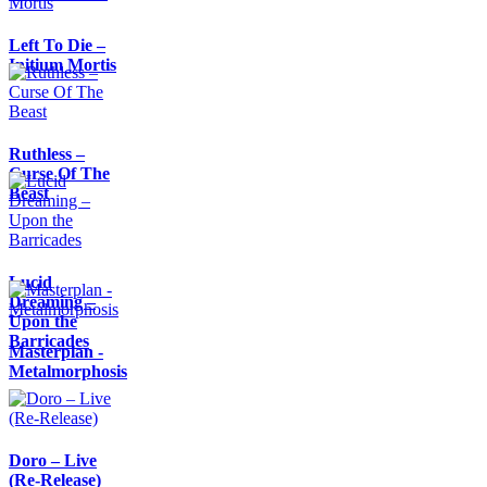
Left To Die –
Initium Mortis
Ruthless –
Curse Of The
Beast
Lucid
Dreaming –
Upon the
Barricades
Masterplan -
Metalmorphosis
Doro – Live
(Re-Release)