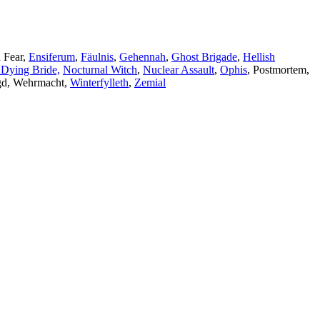
d Fear,
Ensiferum
,
Fäulnis
,
Gehennah
,
Ghost Brigade
,
Hellish
Dying Bride,
Nocturnal Witch
,
Nuclear Assault
,
Ophis
, Postmortem,
gd, Wehrmacht,
Winterfylleth
,
Zemial