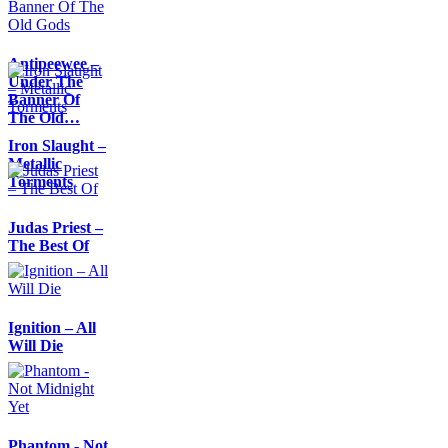
Antipeewee –
Under The
Banner Of
The Old…
Iron Slaught –
Metallic
Torments
Judas Priest –
The Best Of
Ignition – All
Will Die
Phantom - Not