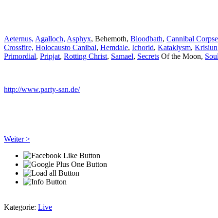
Aeternus,
Agalloch,
Asphyx
, Behemoth,
Bloodbath
,
Cannibal Corpse
Crossfire,
Holocausto Canibal
,
Hemdale
,
Ichorid
,
Kataklysm
,
Krisiun
Primordial
,
Pripjat
,
Rotting Christ
,
Samael
,
Secrets
Of the Moon,
Sou
http://www.party-san.de/
Weiter >
Kategorie:
Live