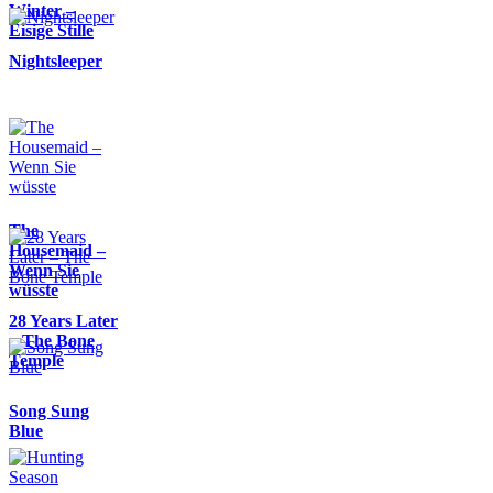
Winter –
Eisige Stille
Nightsleeper
The
Housemaid –
Wenn Sie
wüsste
28 Years Later
– The Bone
Temple
Song Sung
Blue