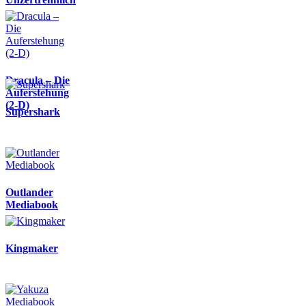
Dracula – Die
Auferstehung
(2-D)
Supershark
Outlander
Mediabook
Kingmaker