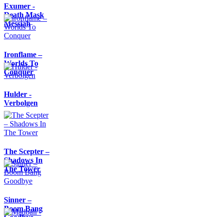
Exumer -
Death Mask
Messiah
Ironflame –
Worlds To
Conquer
Hulder -
Verbolgen
The Scepter –
Shadows In
The Tower
Sinner –
Boom Bang