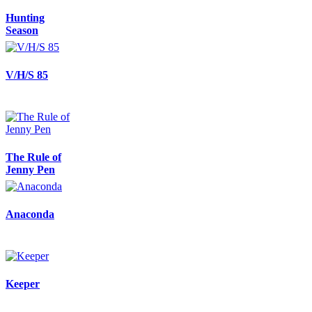
Hunting
Season
V/H/S 85
The Rule of
Jenny Pen
Anaconda
Keeper