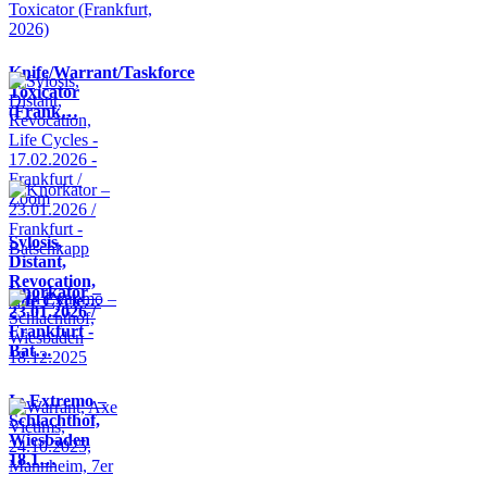
Knife/Warrant/Taskforce
Toxicator
(Frank…
Sylosis,
Distant,
Revocation,
Knorkator –
Life Cycle…
23.01.2026 /
Frankfurt -
Bat…
In Extremo –
Schlachthof,
Wiesbaden
18.1…