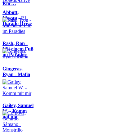
Küc…
Abbott,
Megan - El
Dorado Drive
Rash, Ron -
Mit einem Fuß
im Paradies
Gingeras,
Ryan - Mafia
Gailey, Samuel
W. - Komm
mit mir