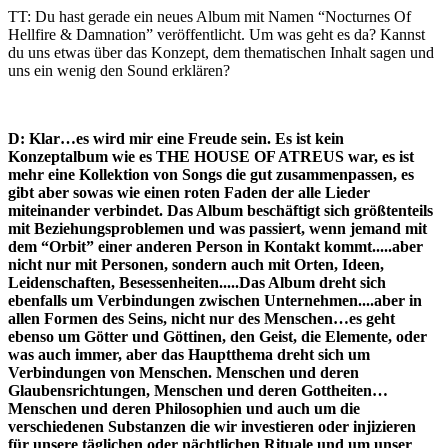
TT: Du hast gerade ein neues Album mit Namen “Nocturnes Of
Hellfire & Damnation” veröffentlicht. Um was geht es da? Kannst
du uns etwas über das Konzept, dem thematischen Inhalt sagen und
uns ein wenig den Sound erklären?
D: Klar…es wird mir eine Freude sein. Es ist kein
Konzeptalbum wie es THE HOUSE OF ATREUS war, es ist
mehr eine Kollektion von Songs die gut zusammenpassen, es
gibt aber sowas wie einen roten Faden der alle Lieder
miteinander verbindet. Das Album beschäftigt sich größtenteils
mit Beziehungsproblemen
und was passiert, wenn jemand mit
dem “Orbit” einer anderen Person in Kontakt kommt.....aber
nicht nur mit Personen, sondern auch mit Orten, Ideen,
Leidenschaften, Besessenheiten.....Das Album dreht sich
ebenfalls um Verbindungen zwischen Unternehmen....aber in
allen Formen des Seins, nicht nur des Menschen…es geht
ebenso um Götter und Göttinen, den Geist, die Elemente, oder
was auch immer, aber das Hauptthema dreht sich um
Verbindungen von Menschen. Menschen und deren
Glaubensrichtungen, Menschen und deren Gottheiten…
Menschen und deren Philosophien und auch um die
verschiedenen Substanzen die wir investieren oder injizieren
für unsere täglichen oder nächtlichen Rituale und um unser