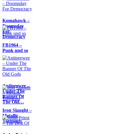
Komahawk –
Doomsday
For
Democracy
FB1964 –
Punk und so
Antipeewee –
Under The
Banner Of
The Old…
Iron Slaught –
Metallic
Torments