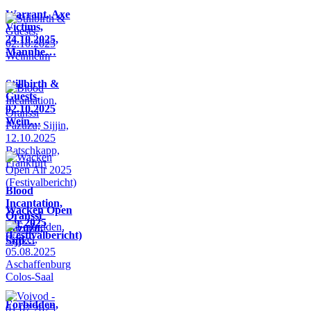
Warrant, Axe
Victims,
24.10.2025,
Mannhe…
Stillbirth &
Guests,
02.10.2025
Wein…
Blood
Incantation,
Wacken Open
Oranssi
Air 2025
Pazuzu,
(Festivalbericht)
Sijji…
Forbidden,