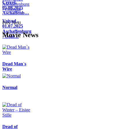
Cervet,
05.08.2025
Aschaffenb…
Voivod -
Prev
Next
01.07.2025
Aschaffenburg
Movie News
- Colo…
Dead Man´s
Wire
Normal
Dead of