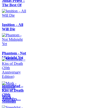
Judas Priest –
The Best Of
Ignition – All
Will Die
Phantom - Not
Midnight Yet
Motörhead –
Kiss of Death
(20th
Mork -
Annivers…
Monolitt