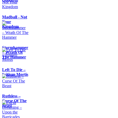
Goodbye
Madball - Not
Your
Kingdom
Stormhammer
– Wrath Of
The Hammer
Left To Die –
Initium Mortis
Ruthless –
Curse Of The
Beast