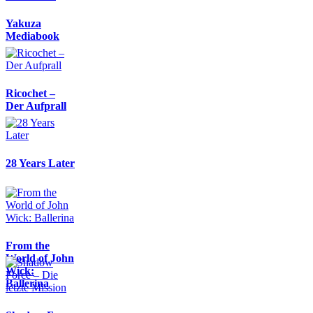
Yakuza
Mediabook
Ricochet –
Der Aufprall
28 Years Later
From the
World of John
Wick:
Ballerina