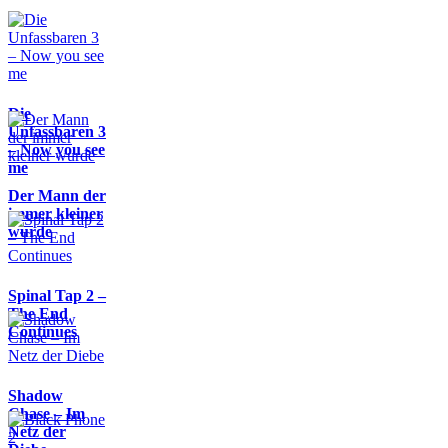
Die
Unfassbaren 3
– Now you see
me
Der Mann der
immer kleiner
wurde
Spinal Tap 2 –
The End
Continues
Shadow
Chase – Im
Netz der