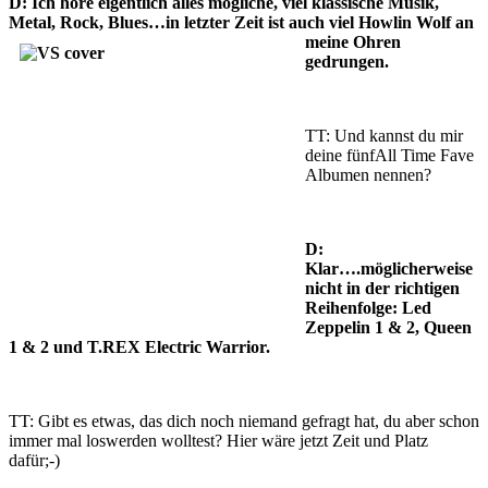
D: Ich höre eigentlich alles mögliche, viel klassische Musik,
Metal, Rock, Blues…in letzter Zeit ist auch viel Howlin Wolf an
meine
Ohren
gedrungen.
TT: Und kannst du mir
deine fünfAll Time Fave
Albumen nennen?
D:
Klar….möglicherweise
nicht in der richtigen
Reihenfolge: Led
Zeppelin 1 & 2, Queen
1 & 2 und T.REX Electric Warrior.
TT: Gibt es etwas, das dich noch niemand gefragt hat, du aber schon
immer mal loswerden wolltest? Hier wäre jetzt Zeit und Platz
dafür;-)