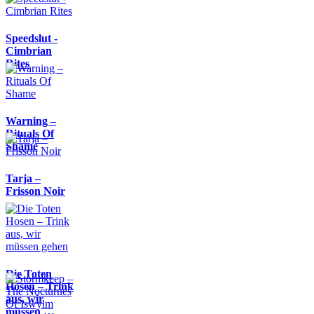
Speedslut -
Cimbrian
Rites
Warning –
Rituals Of
Shame
Tarja –
Frisson Noir
Die Toten
Hosen – Trink
aus, wir
müssen …