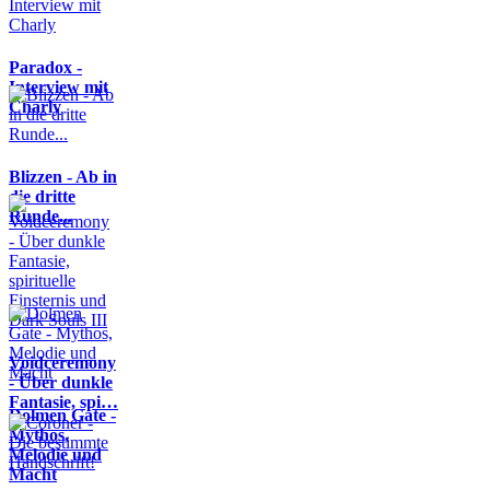
Paradox -
Interview mit
Charly
Blizzen - Ab in
die dritte
Runde...
Voidceremony
- Über dunkle
Fantasie, spi…
Dolmen Gate -
Mythos,
Melodie und
Macht