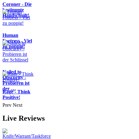
Coroner - Die
bestimmte
Handschrift!
Human
Fortress - Viel
zu poppig!
Nailed to
Obscurity -
Probieren ist
der …
Rage - Think
Positive!
Prev
Next
Live Reviews