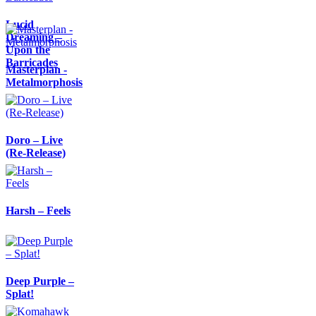
Lucid
Dreaming –
Upon the
Barricades
Masterplan -
Metalmorphosis
Doro – Live
(Re-Release)
Harsh – Feels
Deep Purple –
Splat!