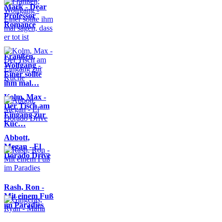
Mark - Dear
Professor
Romance
Franßen,
Wolfgang -
Einer sollte
ihm mal…
Kolm, Max -
Der Tisch am
Eingang zur
Küc…
Abbott,
Megan - El
Dorado Drive
Rash, Ron -
Mit einem Fuß
im Paradies