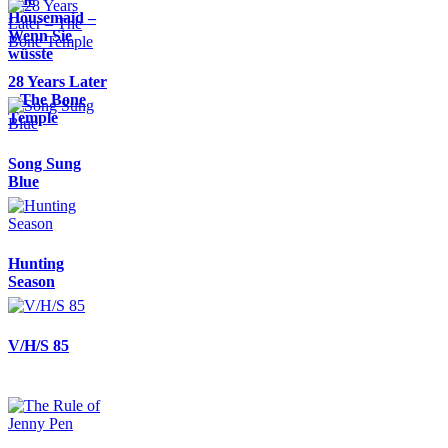
Housemaid –
Wenn Sie
wüsste
28 Years Later
– The Bone
Temple
Song Sung
Blue
Hunting
Season
V/H/S 85