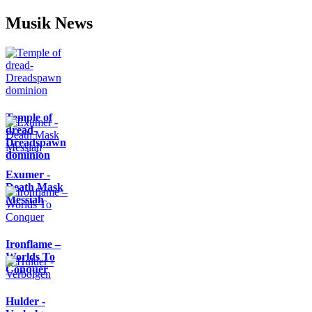
Musik News
Temple of
dread-
Dreadspawn
dominion
Exumer -
Death Mask
Messiah
Ironflame –
Worlds To
Conquer
Hulder -