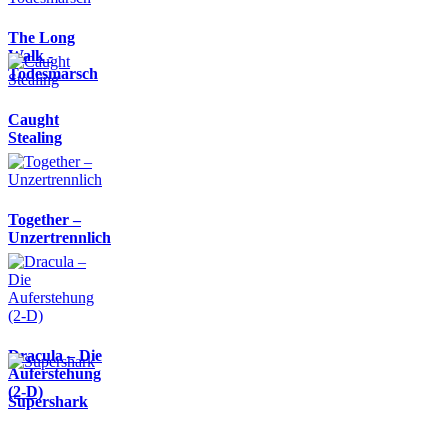
The Long
Walk -
Todesmarsch
Caught
Stealing
Together –
Unzertrennlich
Dracula – Die
Auferstehung
(2-D)
Supershark