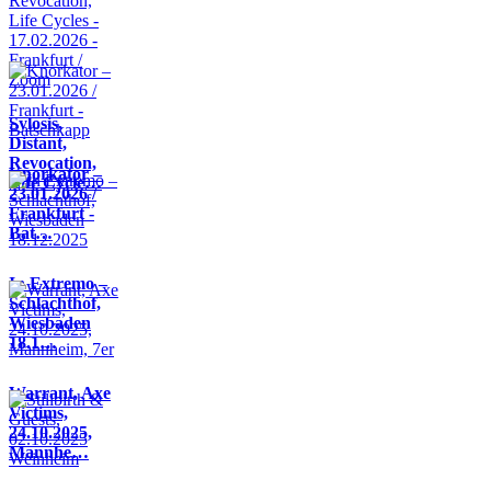
Sylosis,
Distant,
Revocation,
Knorkator –
Life Cycle…
23.01.2026 /
Frankfurt -
Bat…
In Extremo –
Schlachthof,
Wiesbaden
18.1…
Warrant, Axe
Victims,
24.10.2025,
Mannhe…