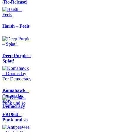
(Re-Release)
Harsh – Feels
Deep Purple –
Splat!
Komahawk –
Doomsday
For
Democracy
FB1964 –
Punk und so