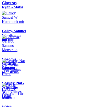
Gingeras,
Ryan - Mafia
Gailey, Samuel
W. - Komm
mit mir
Córdova,
Gerardo
Sámano -
Monstrilio
Cassidy, Nat -
When the
Wolf Comes
Home
Welsh-