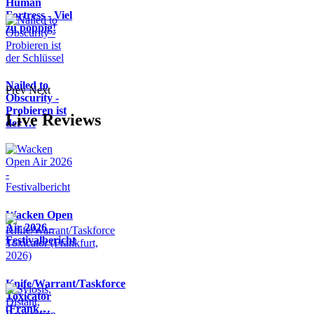
Human
Fortress - Viel
zu poppig!
Nailed to
Prev
Next
Obscurity -
Probieren ist
Live Reviews
der …
Wacken Open
Air 2026 -
Festivalbericht
Knife/Warrant/Taskforce
Toxicator
(Frank…