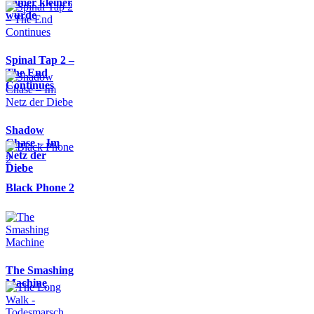
immer kleiner
wurde
Spinal Tap 2 –
The End
Continues
Shadow
Chase – Im
Netz der
Diebe
Black Phone 2
The Smashing
Machine