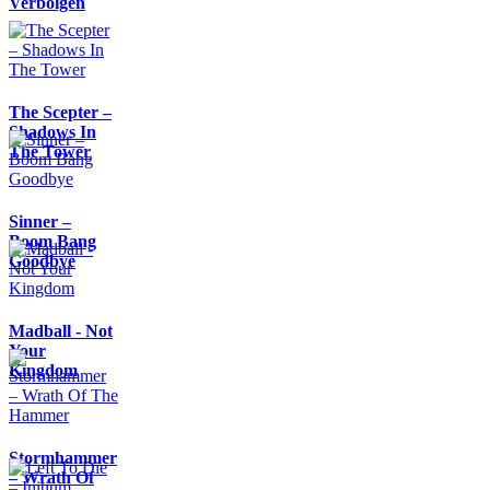
Verbolgen
The Scepter –
Shadows In
The Tower
Sinner –
Boom Bang
Goodbye
Madball - Not
Your
Kingdom
Stormhammer
– Wrath Of