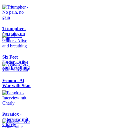
Triumpher -
No pain, no
gain
Six Feet
Under - Alive
and breathing
Venom - At
War with Stan
Paradox -
Interview mit
Charly