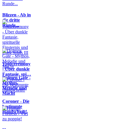
Blizzen - Ab in
die dritte
Runde...
Voidceremony
- Über dunkle
Fantasie, spi…
Dolmen Gate -
Mythos,
Melodie und
Macht
Coroner - Die
bestimmte
Handschrift!