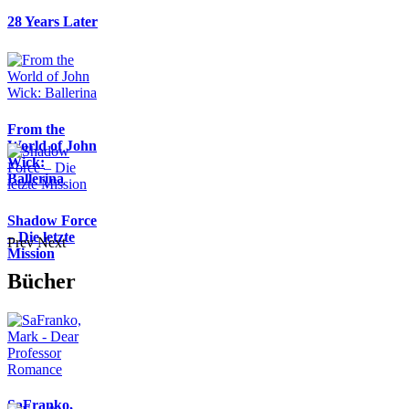
28 Years Later
From the
World of John
Wick:
Ballerina
Shadow Force
– Die letzte
Prev
Next
Mission
Bücher
SaFranko,