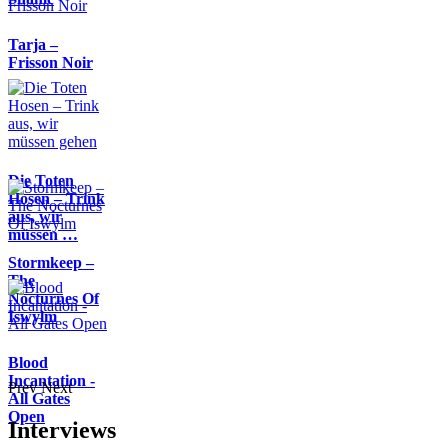
Tarja –
Frisson Noir
Die Toten
Hosen – Trink
aus, wir
müssen …
Stormkeep –
The
Nocturnes Of
Iswylm
Blood
Incantation -
Prev
Next
All Gates
Open
Interviews