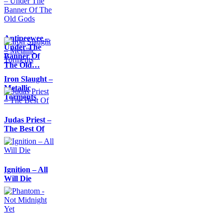
Antipeewee –
Under The
Banner Of
The Old…
Iron Slaught –
Metallic
Torments
Judas Priest –
The Best Of
Ignition – All
Will Die