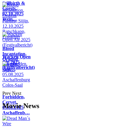
Stillbirth &
Guests,
02.10.2025
Wein…
Blood
Incantation,
Wacken Open
Oranssi
Air 2025
Pazuzu,
(Festivalbericht)
Sijji…
Prev
Next
Forbidden,
Cervet,
Movie News
05.08.2025
Aschaffenb…