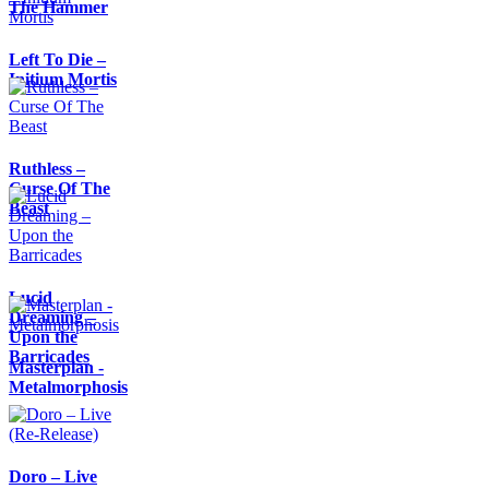
The Hammer
Left To Die –
Initium Mortis
Ruthless –
Curse Of The
Beast
Lucid
Dreaming –
Upon the
Barricades
Masterplan -
Metalmorphosis
Doro – Live