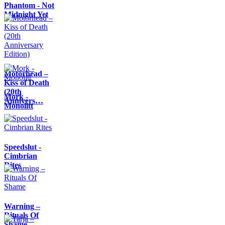
Phantom - Not
Midnight Yet
Motörhead –
Kiss of Death
(20th
Mork -
Annivers…
Monolitt
Speedslut -
Cimbrian
Rites
Warning –
Rituals Of
Shame