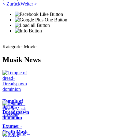
< Zurück
Weiter >
Kategorie:
Movie
Musik News
Temple of
dread-
Dreadspawn
dominion
Exumer -
Death Mask