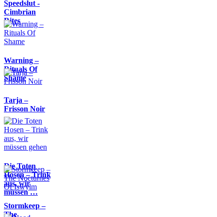
Speedslut -
Cimbrian
Rites
Warning –
Rituals Of
Shame
Tarja –
Frisson Noir
Die Toten
Hosen – Trink
aus, wir
müssen …
Stormkeep –
The