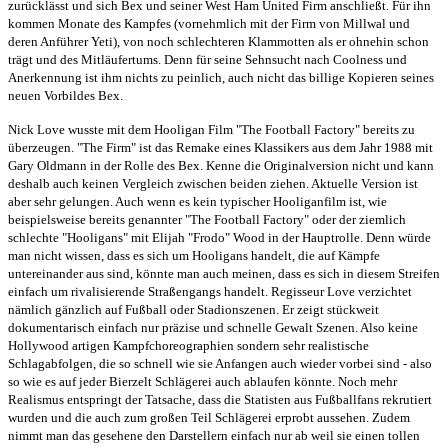
zurücklässt und sich Bex und seiner West Ham United Firm anschließt. Für ihn
kommen Monate des Kampfes (vornehmlich mit der Firm von Millwal und
deren Anführer Yeti), von noch schlechteren Klammotten als er ohnehin schon
trägt und des Mitläufertums. Denn für seine Sehnsucht nach Coolness und
Anerkennung ist ihm nichts zu peinlich, auch nicht das billige Kopieren seines
neuen Vorbildes Bex.
Nick Love wusste mit dem Hooligan Film "The Football Factory" bereits zu
überzeugen. "The Firm" ist das Remake eines Klassikers aus dem Jahr 1988 mit
Gary Oldmann in der Rolle des Bex. Kenne die Originalversion nicht und kann
deshalb auch keinen Vergleich zwischen beiden ziehen. Aktuelle Version ist
aber sehr gelungen. Auch wenn es kein typischer Hooliganfilm ist, wie
beispielsweise bereits genannter "The Football Factory" oder der ziemlich
schlechte "Hooligans" mit Elijah "Frodo" Wood in der Hauptrolle. Denn würde
man nicht wissen, dass es sich um Hooligans handelt, die auf Kämpfe
untereinander aus sind, könnte man auch meinen, dass es sich in diesem Streifen
einfach um rivalisierende Straßengangs handelt. Regisseur Love verzichtet
nämlich gänzlich auf Fußball oder Stadionszenen. Er zeigt stückweit
dokumentarisch einfach nur präzise und schnelle Gewalt Szenen. Also keine
Hollywood artigen Kampfchoreographien sondern sehr realistische
Schlagabfolgen, die so schnell wie sie Anfangen auch wieder vorbei sind - also
so wie es auf jeder Bierzelt Schlägerei auch ablaufen könnte. Noch mehr
Realismus entspringt der Tatsache, dass die Statisten aus Fußballfans rekrutiert
wurden und die auch zum großen Teil Schlägerei erprobt aussehen. Zudem
nimmt man das gesehene den Darstellern einfach nur ab weil sie einen tollen