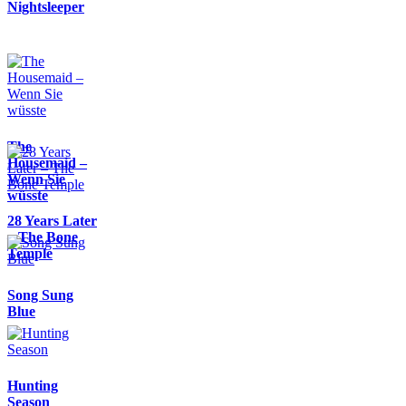
Nightsleeper
The
Housemaid –
Wenn Sie
wüsste
28 Years Later
– The Bone
Temple
Song Sung
Blue
Hunting
Season