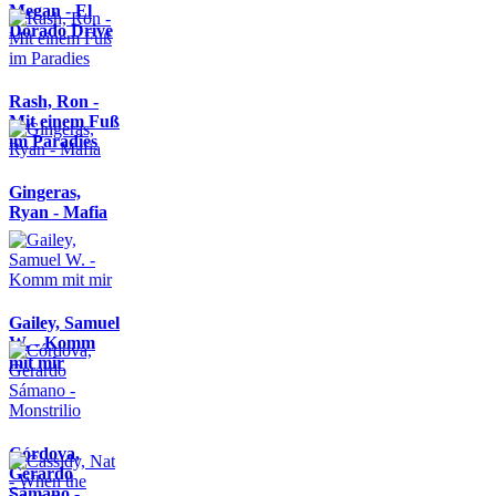
Megan - El
Dorado Drive
Rash, Ron -
Mit einem Fuß
im Paradies
Gingeras,
Ryan - Mafia
Gailey, Samuel
W. - Komm
mit mir
Córdova,
Gerardo
Sámano -