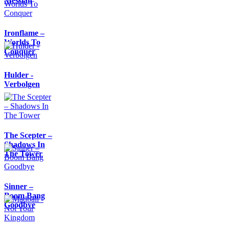
Messiah
Ironflame –
Worlds To
Conquer
Hulder -
Verbolgen
The Scepter –
Shadows In
The Tower
Sinner –
Boom Bang
Goodbye