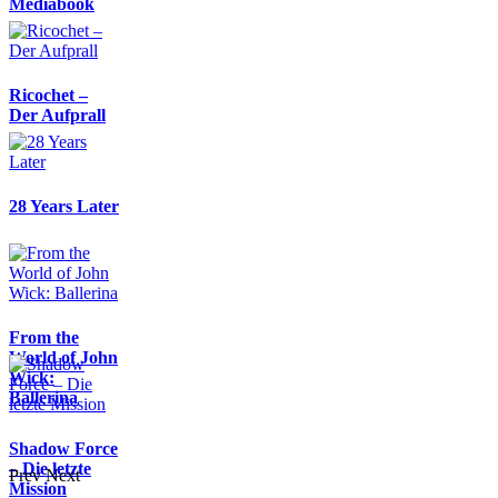
Mediabook
Ricochet –
Der Aufprall
28 Years Later
From the
World of John
Wick:
Ballerina
Shadow Force
– Die letzte
Prev
Next
Mission