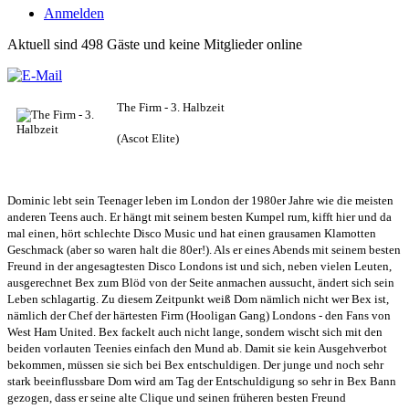
Anmelden
Aktuell sind 498 Gäste und keine Mitglieder online
The Firm - 3. Halbzeit
(Ascot Elite)
Dominic lebt sein Teenager leben im London der 1980er Jahre wie die meisten
anderen Teens auch. Er hängt mit seinem besten Kumpel rum, kifft hier und da
mal einen, hört schlechte Disco Music und hat einen grausamen Klamotten
Geschmack (aber so waren halt die 80er!). Als er eines Abends mit seinem besten
Freund in der angesagtesten Disco Londons ist und sich, neben vielen Leuten,
ausgerechnet Bex zum Blöd von der Seite anmachen aussucht, ändert sich sein
Leben schlagartig. Zu diesem Zeitpunkt weiß Dom nämlich nicht wer Bex ist,
nämlich der Chef der härtesten Firm (Hooligan Gang) Londons - den Fans von
West Ham United. Bex fackelt auch nicht lange, sondern wischt sich mit den
beiden vorlauten Teenies einfach den Mund ab. Damit sie kein Ausgehverbot
bekommen, müssen sie sich bei Bex entschuldigen. Der junge und noch sehr
stark beeinflussbare Dom wird am Tag der Entschuldigung so sehr in Bex Bann
gezogen, dass er seine alte Clique und seinen früheren besten Freund