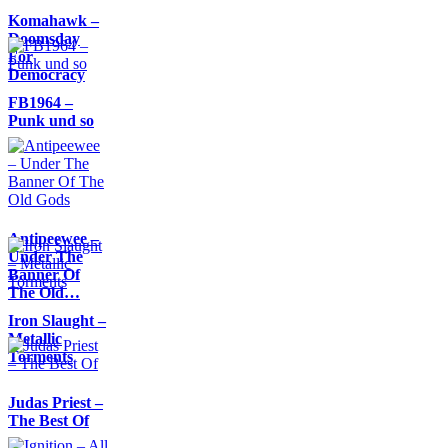
Komahawk –
Doomsday
For
Democracy
FB1964 –
Punk und so
Antipeewee –
Under The
Banner Of
The Old…
Iron Slaught –
Metallic
Torments
Judas Priest –
The Best Of