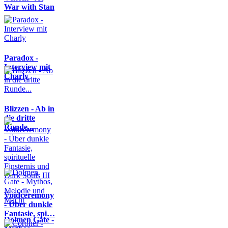
War with Stan
Paradox -
Interview mit
Charly
Blizzen - Ab in
die dritte
Runde...
Voidceremony
- Über dunkle
Fantasie, spi…
Dolmen Gate -