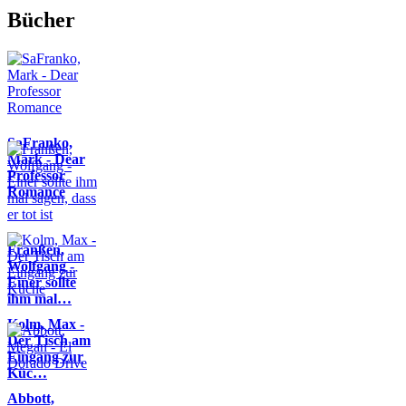
Bücher
SaFranko,
Mark - Dear
Professor
Romance
Franßen,
Wolfgang -
Einer sollte
ihm mal…
Kolm, Max -
Der Tisch am
Eingang zur
Küc…
Abbott,