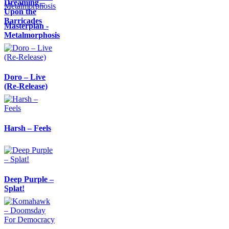
Dreaming –
Upon the
Barricades
Masterplan -
Metalmorphosis
Doro – Live
(Re-Release)
Harsh – Feels
Deep Purple –
Splat!