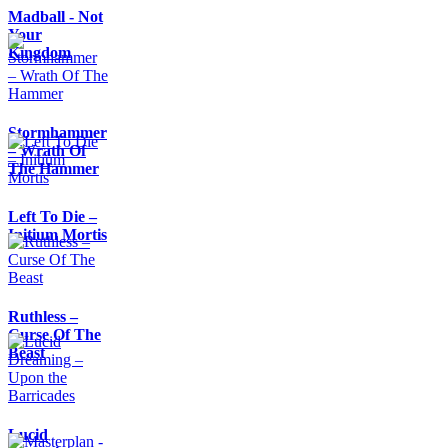
Madball - Not
Your
Kingdom
Stormhammer
– Wrath Of
The Hammer
Left To Die –
Initium Mortis
Ruthless –
Curse Of The
Beast
Lucid