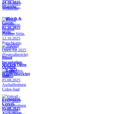
24.10.2025,
Mannhe…
Stillbirth &
Guests,
02.10.2025
Wein…
Blood
Incantation,
Wacken Open
Oranssi
Air 2025
Pazuzu,
(Festivalbericht)
Sijji…
Forbidden,
Cervet,
05.08.2025
Aschaffenb…