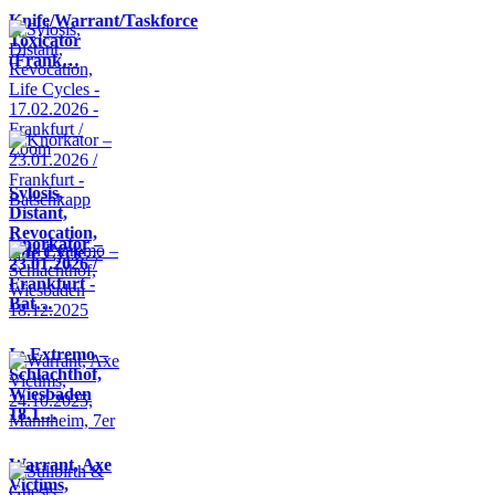
Knife/Warrant/Taskforce
Toxicator
(Frank…
Sylosis,
Distant,
Revocation,
Knorkator –
Life Cycle…
23.01.2026 /
Frankfurt -
Bat…
In Extremo –
Schlachthof,
Wiesbaden
18.1…
Warrant, Axe
Victims,