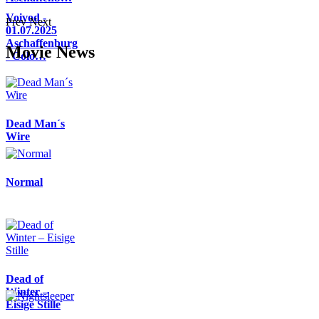
Voivod -
Prev
Next
01.07.2025
Aschaffenburg
Movie News
- Colo…
Dead Man´s
Wire
Normal
Dead of
Winter –
Eisige Stille