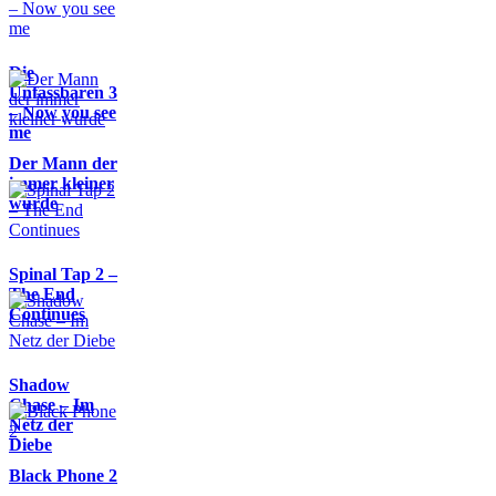
Die
Unfassbaren 3
– Now you see
me
Der Mann der
immer kleiner
wurde
Spinal Tap 2 –
The End
Continues
Shadow
Chase – Im
Netz der
Diebe
Black Phone 2