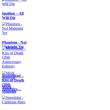
Ignition – All
Will Die
Phantom - Not
Midnight Yet
Motörhead –
Kiss of Death
(20th
Mork -
Annivers…
Monolitt