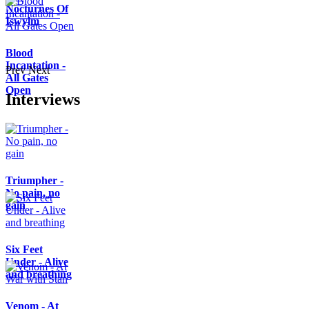
Nocturnes Of
Iswylm
Blood
Incantation -
Prev
Next
All Gates
Open
Interviews
Triumpher -
No pain, no
gain
Six Feet
Under - Alive
and breathing
Venom - At