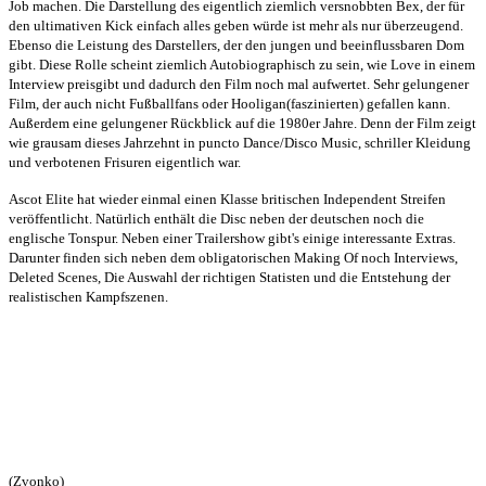
Job machen. Die Darstellung des eigentlich ziemlich versnobbten Bex, der für
den ultimativen Kick einfach alles geben würde ist mehr als nur überzeugend.
Ebenso die Leistung des Darstellers, der den jungen und beeinflussbaren Dom
gibt. Diese Rolle scheint ziemlich Autobiographisch zu sein, wie Love in einem
Interview preisgibt und dadurch den Film noch mal aufwertet. Sehr gelungener
Film, der auch nicht Fußballfans oder Hooligan(faszinierten) gefallen kann.
Außerdem eine gelungener Rückblick auf die 1980er Jahre. Denn der Film zeigt
wie grausam dieses Jahrzehnt in puncto Dance/Disco Music, schriller Kleidung
und verbotenen Frisuren eigentlich war.
Ascot Elite hat wieder einmal einen Klasse britischen Independent Streifen
veröffentlicht. Natürlich enthält die Disc neben der deutschen noch die
englische Tonspur. Neben einer Trailershow gibt's einige interessante Extras.
Darunter finden sich neben dem obligatorischen Making Of noch Interviews,
Deleted Scenes, Die Auswahl der richtigen Statisten und die Entstehung der
realistischen Kampfszenen.
(Zvonko)