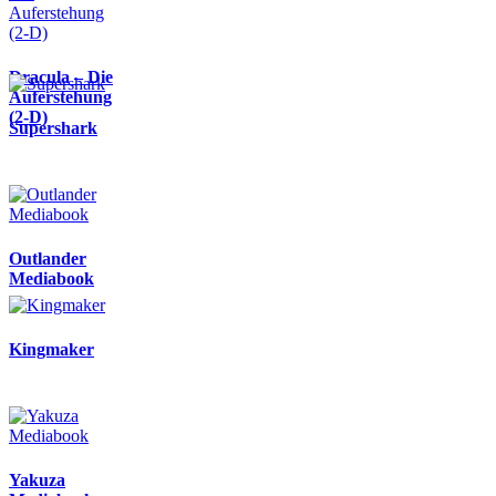
Dracula – Die
Auferstehung
(2-D)
Supershark
Outlander
Mediabook
Kingmaker
Yakuza