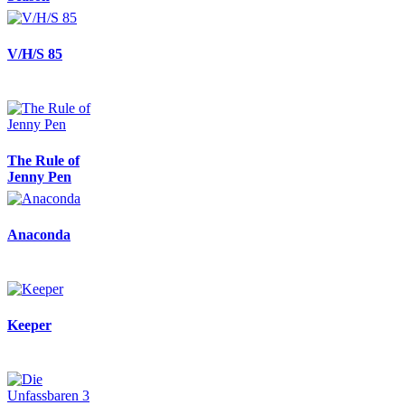
V/H/S 85
The Rule of
Jenny Pen
Anaconda
Keeper