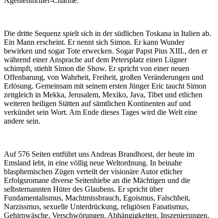
Agententhriller-Charme.
Die dritte Sequenz spielt sich in der südlichen Toskana in Italien ab.
Ein Mann erscheint. Er nennt sich Simon. Er kann Wunder
bewirken und sogar Tote erwecken. Sogar Papst Pius XIII., den er
während einer Ansprache auf dem Petersplatz einen Lügner
schimpft, stiehlt Simon die Show. Er spricht von einer neuen
Offenbarung, von Wahrheit, Freiheit, großen Veränderungen und
Erlösung. Gemeinsam mit seinem ersten Jünger Eric taucht Simon
zeitgleich in Mekka, Jerusalem, Mexiko, Java, Tibet und etlichen
weiteren heiligen Stätten auf sämtlichen Kontinenten auf und
verkündet sein Wort. Am Ende dieses Tages wird die Welt eine
andere sein.
Auf 576 Seiten entführt uns Andreas Brandhorst, der heute im
Emsland lebt, in eine völlig neue Weltordnung. In beinahe
blasphemischen Zügen verteilt der visionäre Autor etlicher
Erfolgsromane diverse Seitenhiebe an die Mächtigen und die
selbsternannten Hüter des Glaubens. Er spricht über
Fundamentalismus, Machtmissbrauch, Egoismus, Falschheit,
Narzissmus, sexuelle Unterdrückung, religiösen Fanatismus,
Gehirnwäsche, Verschwörungen, Abhängigkeiten, Inszenierungen,