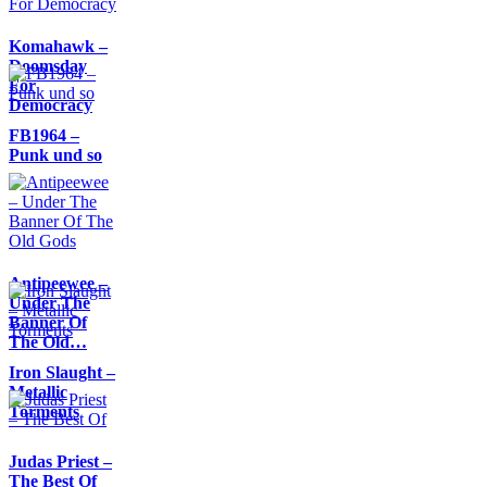
Komahawk –
Doomsday
For
Democracy
FB1964 –
Punk und so
Antipeewee –
Under The
Banner Of
The Old…
Iron Slaught –
Metallic
Torments
Judas Priest –
The Best Of