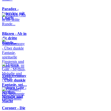
Paradox -
Interview mit
Charly
Blizzen - Ab in
die dritte
Runde...
Voidceremony
- Über dunkle
Fantasie, spi…
Dolmen Gate -
Mythos,
Melodie und
Macht
Coroner - Die