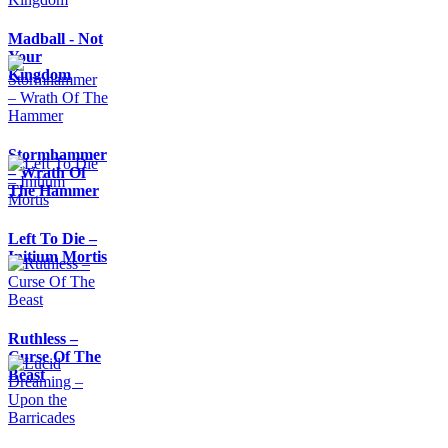
Madball - Not
Your
Kingdom
Stormhammer
– Wrath Of
The Hammer
Left To Die –
Initium Mortis
Ruthless –
Curse Of The
Beast