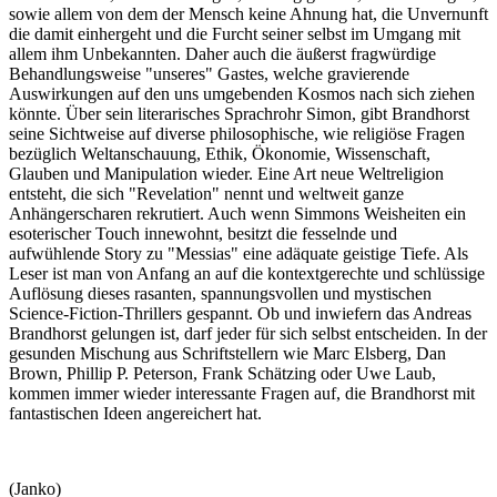
sowie allem von dem der Mensch keine Ahnung hat, die Unvernunft
die damit einhergeht und die Furcht seiner selbst im Umgang mit
allem ihm Unbekannten. Daher auch die äußerst fragwürdige
Behandlungsweise "unseres" Gastes, welche gravierende
Auswirkungen auf den uns umgebenden Kosmos nach sich ziehen
könnte. Über sein literarisches Sprachrohr Simon, gibt Brandhorst
seine Sichtweise auf diverse philosophische, wie religiöse Fragen
bezüglich Weltanschauung, Ethik, Ökonomie, Wissenschaft,
Glauben und Manipulation wieder. Eine Art neue Weltreligion
entsteht, die sich "Revelation" nennt und weltweit ganze
Anhängerscharen rekrutiert. Auch wenn Simmons Weisheiten ein
esoterischer Touch innewohnt, besitzt die fesselnde und
aufwühlende Story zu "Messias" eine adäquate geistige Tiefe. Als
Leser ist man von Anfang an auf die kontextgerechte und schlüssige
Auflösung dieses rasanten, spannungsvollen und mystischen
Science-Fiction-Thrillers gespannt. Ob und inwiefern das Andreas
Brandhorst gelungen ist, darf jeder für sich selbst entscheiden. In der
gesunden Mischung aus Schriftstellern wie Marc Elsberg, Dan
Brown, Phillip P. Peterson, Frank Schätzing oder Uwe Laub,
kommen immer wieder interessante Fragen auf, die Brandhorst mit
fantastischen Ideen angereichert hat.
(Janko)