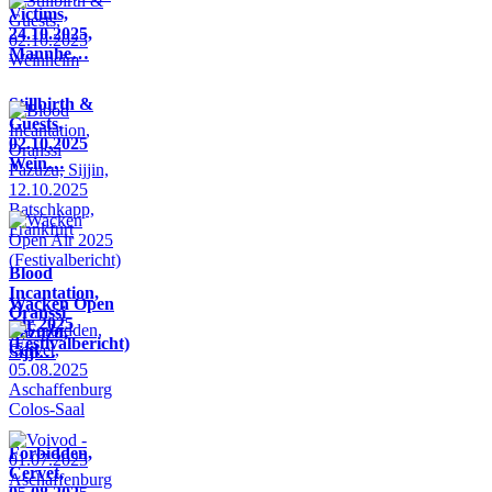
Victims,
24.10.2025,
Mannhe…
Stillbirth &
Guests,
02.10.2025
Wein…
Blood
Incantation,
Wacken Open
Oranssi
Air 2025
Pazuzu,
(Festivalbericht)
Sijji…
Forbidden,
Cervet,