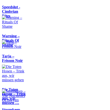
Speedslut -
Cimbrian
Rites
Warning –
Rituals Of
Shame
Tarja –
Frisson Noir
Die Toten
Hosen – Trink
aus, wir
müssen …
Stormkeep –