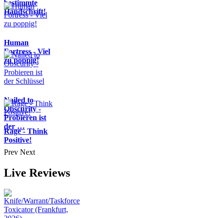
bestimmte
Handschrift!
Human
Fortress - Viel
zu poppig!
Nailed to
Obscurity -
Probieren ist
der …
Rage - Think
Positive!
Prev
Next
Live Reviews