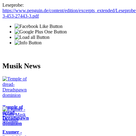
Leseprobe:
https://www.penguin.de/content/edition/excerpts_extended/Leseprob
3-453-27443-3.pdf
Musik News
Temple of
dread-
Dreadspawn
dominion
Exumer -