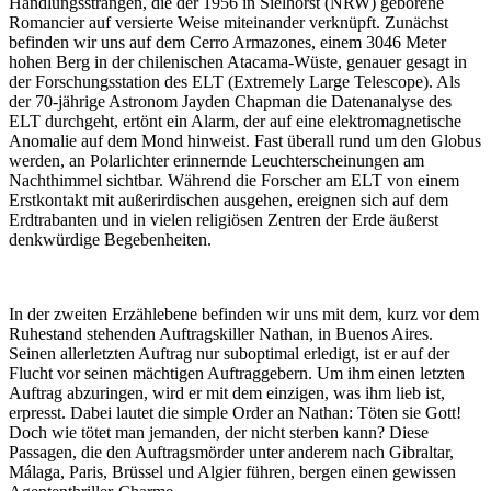
Handlungssträngen, die der 1956 in Sielhorst (NRW) geborene
Romancier auf versierte Weise miteinander verknüpft. Zunächst
befinden wir uns auf dem Cerro Armazones, einem 3046 Meter
hohen Berg in der chilenischen Atacama-Wüste, genauer gesagt in
der Forschungsstation des ELT (Extremely Large Telescope). Als
der 70-jährige Astronom Jayden Chapman die Datenanalyse des
ELT durchgeht, ertönt ein Alarm, der auf eine elektromagnetische
Anomalie auf dem Mond hinweist. Fast überall rund um den Globus
werden, an Polarlichter erinnernde Leuchterscheinungen am
Nachthimmel sichtbar. Während die Forscher am ELT von einem
Erstkontakt mit außerirdischen ausgehen, ereignen sich auf dem
Erdtrabanten und in vielen religiösen Zentren der Erde äußerst
denkwürdige Begebenheiten.
In der zweiten Erzählebene befinden wir uns mit dem, kurz vor dem
Ruhestand stehenden Auftragskiller Nathan, in Buenos Aires.
Seinen allerletzten Auftrag nur suboptimal erledigt, ist er auf der
Flucht vor seinen mächtigen Auftraggebern. Um ihm einen letzten
Auftrag abzuringen, wird er mit dem einzigen, was ihm lieb ist,
erpresst. Dabei lautet die simple Order an Nathan: Töten sie Gott!
Doch wie tötet man jemanden, der nicht sterben kann? Diese
Passagen, die den Auftragsmörder unter anderem nach Gibraltar,
Málaga, Paris, Brüssel und Algier führen, bergen einen gewissen