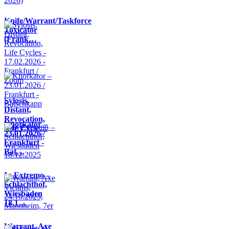
Knife/Warrant/Taskforce
Toxicator
(Frank…
Sylosis,
Distant,
Revocation,
Knorkator –
Life Cycle…
23.01.2026 /
Frankfurt -
Bat…
In Extremo –
Schlachthof,
Wiesbaden
18.1…
Warrant, Axe