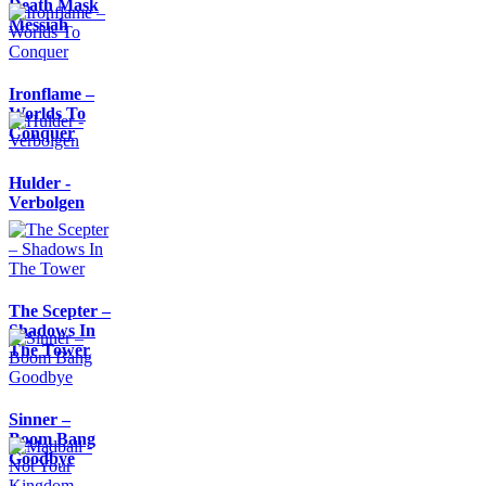
Death Mask
Messiah
Ironflame –
Worlds To
Conquer
Hulder -
Verbolgen
The Scepter –
Shadows In
The Tower
Sinner –
Boom Bang
Goodbye