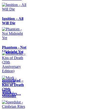
Ignition – All
Will Die
Phantom - Not
Midnight Yet
Motörhead –
Kiss of Death
(20th
Mork -
Annivers…
Monolitt