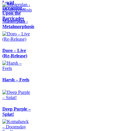
Lucid
Dreaming –
Upon the
Barricades
Masterplan -
Metalmorphosis
Doro – Live
(Re-Release)
Harsh – Feels
Deep Purple –
Splat!