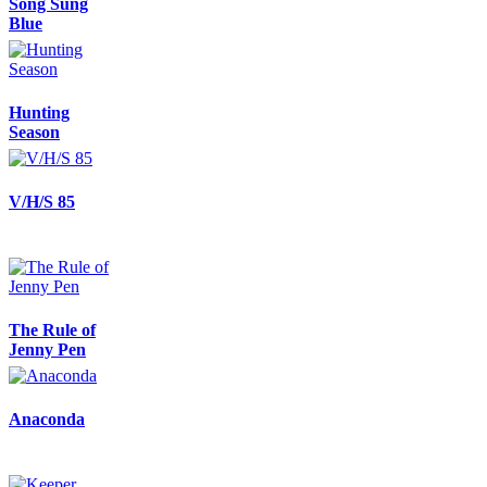
Song Sung
Blue
Hunting
Season
V/H/S 85
The Rule of
Jenny Pen
Anaconda