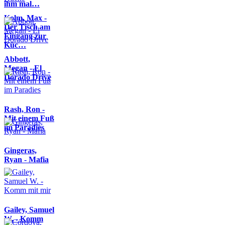
ihm mal…
Kolm, Max -
Der Tisch am
Eingang zur
Küc…
Abbott,
Megan - El
Dorado Drive
Rash, Ron -
Mit einem Fuß
im Paradies
Gingeras,
Ryan - Mafia
Gailey, Samuel
W. - Komm