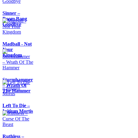
Sinner –
Boom Bang
Goodbye
Madball - Not
Your
Kingdom
Stormhammer
– Wrath Of
The Hammer
Left To Die –
Initium Mortis
Ruthless –