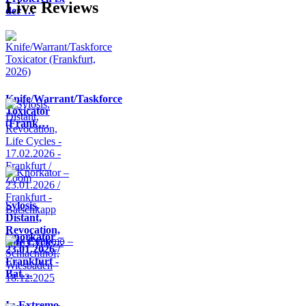
Live Reviews
der …
Knife/Warrant/Taskforce
Toxicator
(Frank…
Sylosis,
Distant,
Revocation,
Knorkator –
Life Cycle…
23.01.2026 /
Frankfurt -
Bat…
In Extremo –