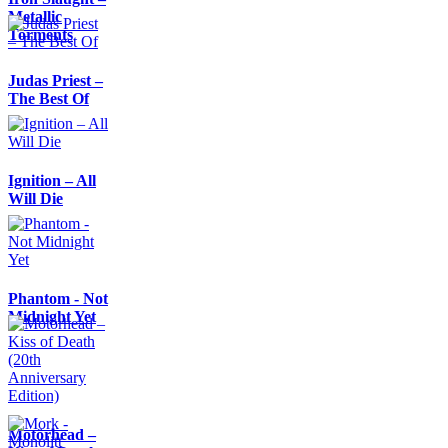
Metallic
Torments
Judas Priest –
The Best Of
Ignition – All
Will Die
Phantom - Not
Midnight Yet
Motörhead –