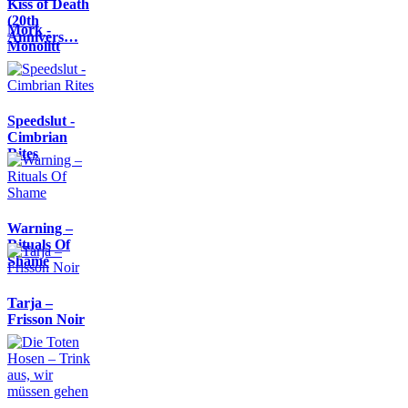
Kiss of Death
(20th
Mork -
Annivers…
Monolitt
Speedslut -
Cimbrian
Rites
Warning –
Rituals Of
Shame
Tarja –
Frisson Noir