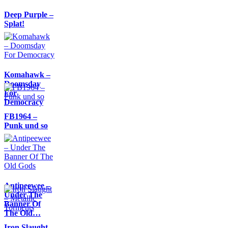
Deep Purple –
Splat!
Komahawk –
Doomsday
For
Democracy
FB1964 –
Punk und so
Antipeewee –
Under The
Banner Of
The Old…
Iron Slaught –