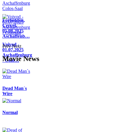
Forbidden,
Cervet,
05.08.2025
Aschaffenb…
Voivod -
Prev
Next
01.07.2025
Aschaffenburg
Movie News
- Colo…
Dead Man´s
Wire
Normal