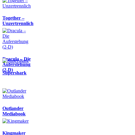
Together –
Unzertrennlich
Dracula – Die
Auferstehung
(2-D)
Supershark
Outlander
Mediabook
Kingmaker