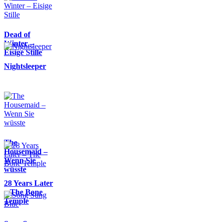
Dead of
Winter –
Eisige Stille
Nightsleeper
The
Housemaid –
Wenn Sie
wüsste
28 Years Later
– The Bone
Temple