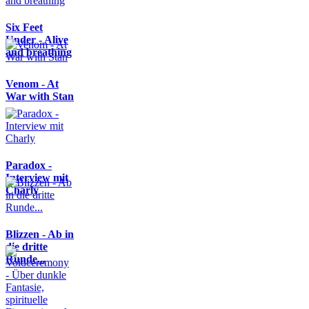
Six Feet
Under - Alive
and breathing
Venom - At
War with Stan
Paradox -
Interview mit
Charly
Blizzen - Ab in
die dritte
Runde...