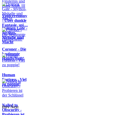
Voidceremony
- Über dunkle
Fantasie, spi…
Dolmen Gate -
Mythos,
Melodie und
Macht
Coroner - Die
bestimmte
Handschrift!
Human
Fortress - Viel
zu poppig!
Nailed to
Prev
Next
Obscurity -
Probieren ist