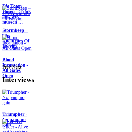
Die Toten
Hosen – Trink
aus, wir
müssen …
Stormkeep –
The
Nocturnes Of
Iswylm
Blood
Incantation -
Prev
Next
All Gates
Open
Interviews
Triumpher -
No pain, no
gain