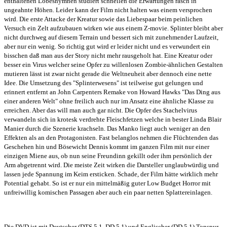
enthaltenen Lobeshymnen studiert schnellen die Erwartungen rasch in
ungeahnte Höhen. Leider kann der Film nicht halten was einem versprochen
wird. Die erste Attacke der Kreatur sowie das Liebespaar beim peinlichen
Versuch ein Zelt aufzubauen wirken wie aus einem Z-movie. Splinter bleibt aber
nicht durchweg auf diesem Terrain und bessert sich mit zunehmender Laufzeit,
aber nur ein wenig. So richtig gut wird er leider nicht und es verwundert ein
bisschen daß man aus der Story nicht mehr rausgeholt hat. Eine Kreatur oder
besser ein Virus welcher seine Opfer zu willenlosen Zombie-ähnlichen Gestalten
mutieren lässt ist zwar nicht gerade die Weltneuheit aber dennoch eine nette
Idee. Die Umsetzung des "Splinterwesens" ist teilweise gut gelungen und
erinnert entfernt an John Carpenters Remake von Howard Hawks "Das Ding aus
einer anderen Welt" ohne freilich auch nur im Ansatz eine ähnliche Klasse zu
erreichen. Aber das will man auch gar nicht. Die Opfer des Stachelvirus
verwandeln sich in krotesk verdrehte Fleischfetzen welche in bester Linda Blair
Manier durch die Szenerie krachseln. Das Manko liegt auch weniger an den
Effekten als an den Protagonisten. Fast belanglos nehmen die Flüchtenden das
Geschehen hin und Bösewicht Dennis kommt im ganzen Film mit nur einer
einzigen Miene aus, ob nun seine Freundinn gekillt oder ihm persönlich der
Arm abgetrennt wird. Die meiste Zeit wirken die Darsteller unglaubwürdig und
lassen jede Spannung im Keim ersticken. Schade, der Film hätte wirklich mehr
Potential gehabt. So ist er nur ein mittelmäßig guter Low Budget Horror mit
unfreiwillig komischen Passagen aber auch ein paar netten Splattereinlagen.
Die DVD ist mit Deutscher (DTS 5.1, DD 5.1) und Englischer (DD 5.1) Tonspur