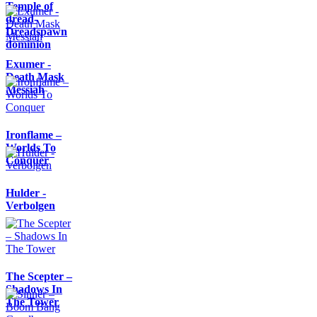
Temple of
dread-
Dreadspawn
dominion
Exumer -
Death Mask
Messiah
Ironflame –
Worlds To
Conquer
Hulder -
Verbolgen
The Scepter –
Shadows In
The Tower