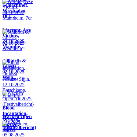
Schlachthof,
Wiesbaden
18.1…
Warrant, Axe
Victims,
24.10.2025,
Mannhe…
Stillbirth &
Guests,
02.10.2025
Wein…
Blood
Incantation,
Wacken Open
Oranssi
Air 2025
Pazuzu,
(Festivalbericht)
Sijji…