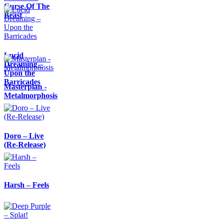
Curse Of The
Beast
Lucid
Dreaming –
Upon the
Barricades
Masterplan -
Metalmorphosis
Doro – Live
(Re-Release)
Harsh – Feels