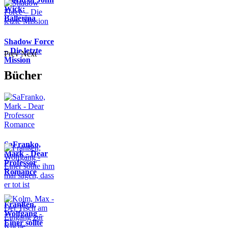
Wick:
Ballerina
Shadow Force
– Die letzte
Prev
Next
Mission
Bücher
SaFranko,
Mark - Dear
Professor
Romance
Franßen,
Wolfgang -
Einer sollte