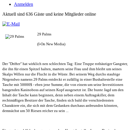
Anmelden
Aktuell sind 636 Gäste und keine Mitglieder online
29 Palms
(I-On New Media)
Der "Drifter" hat wirklich nen schlechten Tag: Eine Truppe rothäutiger Gangster,
die ihn für einen Spitzel halten, martern seine Frau und ihm bleibt um seines
Skalps Willen nur die Flucht in die Wüste. Bei seinem Weg durchs staubige
Nirgendwo namens 29 Palms entdeckt er zufällig in einer Bushaltestelle eine
Tasche mit 50000$ - eben jene Summe, die von einem um seine Investitionen
bangenden Kasinoboss auf seinen Kopf ausgesetzt ist. Die bunte Jagd um den
Inhalt der Tasche kann beginnen, denn neben einem Auftragskiller, dem
rechtmäßigen Besitzer der Tasche, finden sich bald die verschiedensten
Charaktere ein, die sich mit dem Gedanken durchaus anfreunden könnten,
demnächst um 50 Riesen reicher zu sein ...