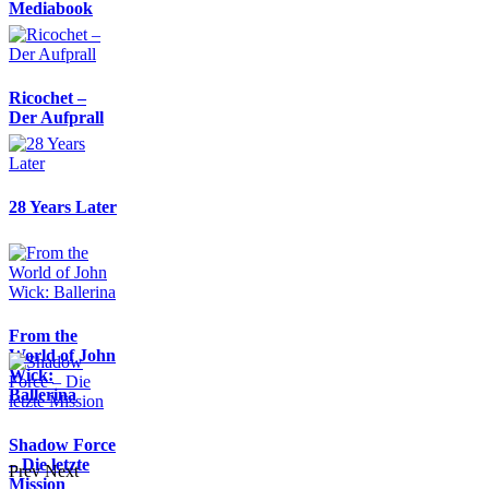
Mediabook
Ricochet –
Der Aufprall
28 Years Later
From the
World of John
Wick:
Ballerina
Shadow Force
– Die letzte
Prev
Next
Mission