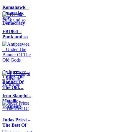
Komahawk –
Doomsday
For
Democracy
FB1964 –
Punk und so
Antipeewee –
Under The
Banner Of
The Old…
Iron Slaught –
Metallic
Torments
Judas Priest –
The Best Of