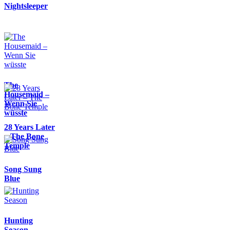
Nightsleeper
The
Housemaid –
Wenn Sie
wüsste
28 Years Later
– The Bone
Temple
Song Sung
Blue
Hunting
Season