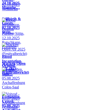
24.10.2025,
Mannhe…
Stillbirth &
Guests,
02.10.2025
Wein…
Blood
Incantation,
Wacken Open
Oranssi
Air 2025
Pazuzu,
(Festivalbericht)
Sijji…
Forbidden,
Cervet,
05.08.2025