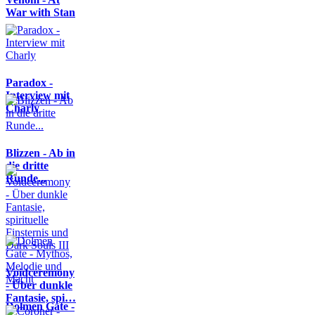
War with Stan
Paradox -
Interview mit
Charly
Blizzen - Ab in
die dritte
Runde...
Voidceremony
- Über dunkle
Fantasie, spi…
Dolmen Gate -