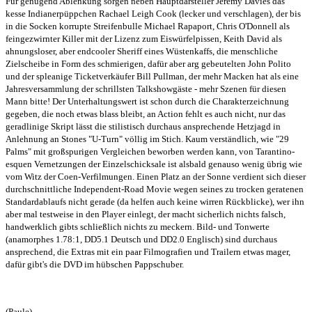
Für genügend Ablenkung sorgen neben Hauptdarsteller Jeremy Davies das
kesse Indianerpüppchen Rachael Leigh Cook (lecker und verschlagen), der bis
in die Socken korrupte Streifenbulle Michael Rapaport, Chris O'Donnell als
feingezwirnter Killer mit der Lizenz zum Eiswürfelpissen, Keith David als
ahnungsloser, aber endcooler Sheriff eines Wüstenkaffs, die menschliche
Zielscheibe in Form des schmierigen, dafür aber arg gebeutelten John Polito
und der spleanige Ticketverkäufer Bill Pullman, der mehr Macken hat als eine
Jahresversammlung der schrillsten Talkshowgäste - mehr Szenen für diesen
Mann bitte! Der Unterhaltungswert ist schon durch die Charakterzeichnung
gegeben, die noch etwas blass bleibt, an Action fehlt es auch nicht, nur das
geradlinige Skript lässt die stilistisch durchaus ansprechende Hetzjagd in
Anlehnung an Stones "U-Turn" völlig im Stich. Kaum verständlich, wie "29
Palms" mit großspurigen Vergleichen beworben werden kann, von Tarantino-
esquen Vernetzungen der Einzelschicksale ist alsbald genauso wenig übrig wie
vom Witz der Coen-Verfilmungen. Einen Platz an der Sonne verdient sich dieser
durchschnittliche Independent-Road Movie wegen seines zu trocken geratenen
Standardablaufs nicht gerade (da helfen auch keine wirren Rückblicke), wer ihn
aber mal testweise in den Player einlegt, der macht sicherlich nichts falsch,
handwerklich gibts schließlich nichts zu meckern. Bild- und Tonwerte
(anamorphes 1.78:1, DD5.1 Deutsch und DD2.0 Englisch) sind durchaus
ansprechend, die Extras mit ein paar Filmografien und Trailern etwas mager,
dafür gibt's die DVD im hübschen Pappschuber.
(Paule)