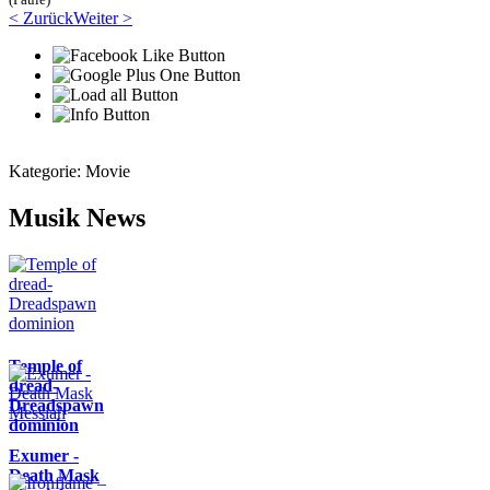
< Zurück
Weiter >
Kategorie:
Movie
Musik News
Temple of
dread-
Dreadspawn
dominion
Exumer -
Death Mask