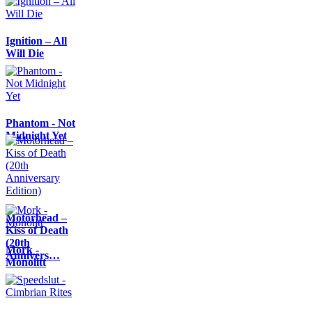
Ignition – All
Will Die
Phantom - Not
Midnight Yet
Motörhead –
Kiss of Death
(20th
Mork -
Annivers…
Monolitt