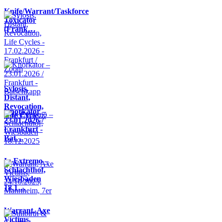
Knife/Warrant/Taskforce
Toxicator
(Frank…
Sylosis,
Distant,
Revocation,
Knorkator –
Life Cycle…
23.01.2026 /
Frankfurt -
Bat…
In Extremo –
Schlachthof,
Wiesbaden
18.1…
Warrant, Axe
Victims,