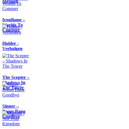
Messiah
Ironflame –
Worlds To
Conquer
Hulder -
Verbolgen
The Scepter –
Shadows In
The Tower
Sinner –
Boom Bang
Goodbye