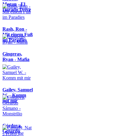
Megan - El
Dorado Drive
Rash, Ron -
Mit einem Fuß
im Paradies
Gingeras,
Ryan - Mafia
Gailey, Samuel
W. - Komm
mit mir
Córdova,
Gerardo