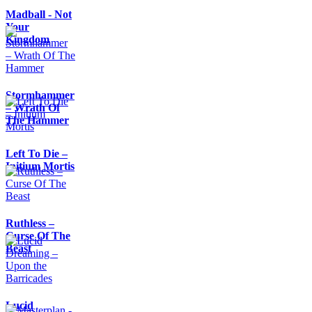
Madball - Not
Your
Kingdom
Stormhammer
– Wrath Of
The Hammer
Left To Die –
Initium Mortis
Ruthless –
Curse Of The
Beast
Lucid