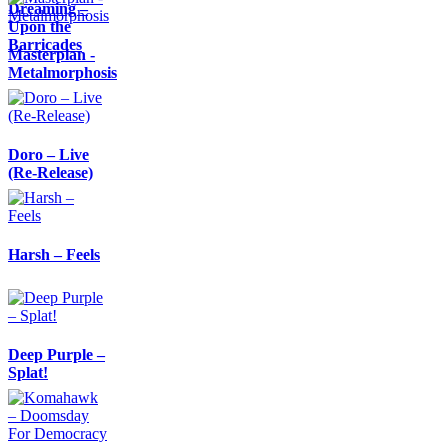
Dreaming –
Upon the
Barricades
Masterplan -
Metalmorphosis
Doro – Live
(Re-Release)
Harsh – Feels
Deep Purple –
Splat!