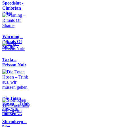
Speedslut -
Cimbrian
Rites
Warning –
Rituals Of
Shame
Tarja –
Frisson Noir
Die Toten
Hosen – Trink
aus, wir
müssen …
Stormkeep –
The