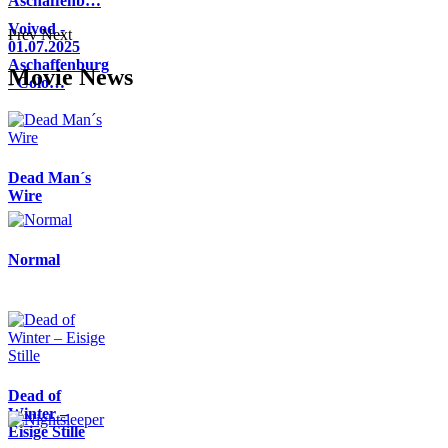
Aschaffenb…
Voivod -
Prev
Next
01.07.2025
Aschaffenburg
Movie News
- Colo…
Dead Man´s
Wire
Normal
Dead of
Winter –
Eisige Stille