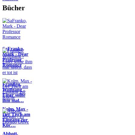
Bücher
SaFranko,
Mark - Dear
Professor
Romance
Franßen,
Wolfgang -
Einer sollte
ihm mal…
Kolm, Max -
Der Tisch am
Eingang zur
Küc…
Abbott,