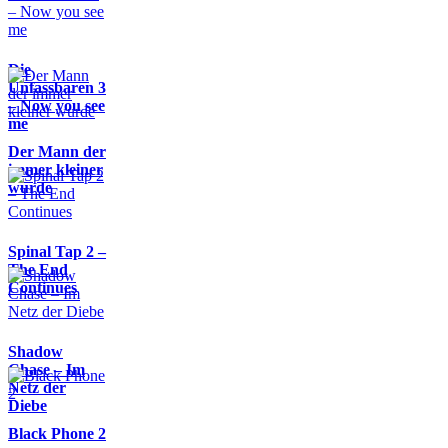
Die
Unfassbaren 3
– Now you see
me
Der Mann der
immer kleiner
wurde
Spinal Tap 2 –
The End
Continues
Shadow
Chase – Im
Netz der
Diebe
Black Phone 2