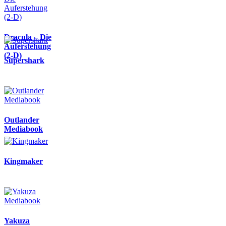
Dracula – Die
Auferstehung
(2-D)
Supershark
Outlander
Mediabook
Kingmaker
Yakuza