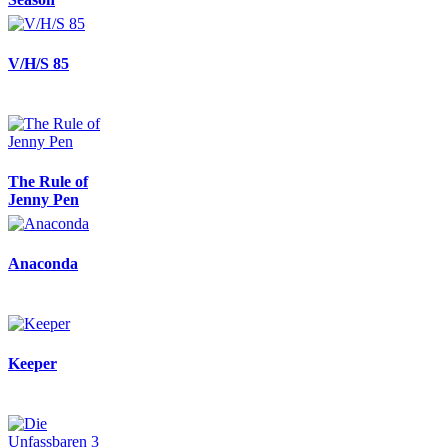
V/H/S 85
The Rule of
Jenny Pen
Anaconda
Keeper