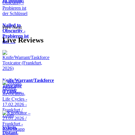
zu poppig!
Nailed to
Prev
Next
Obscurity -
Probieren ist
Live Reviews
der …
Knife/Warrant/Taskforce
Toxicator
(Frank…
Sylosis,
Distant,