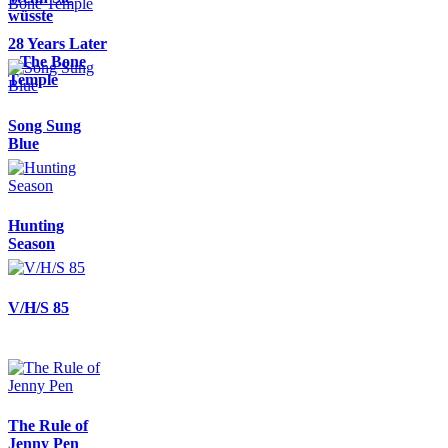
wüsste
28 Years Later
– The Bone
Temple
Song Sung
Blue
Hunting
Season
V/H/S 85
The Rule of
Jenny Pen