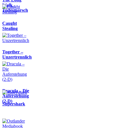
Walk -
Todesmarsch
Caught
Stealing
Together –
Unzertrennlich
Dracula – Die
Auferstehung
(2-D)
Supershark