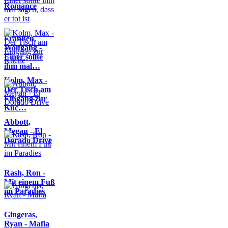
Romance
Franßen,
Wolfgang -
Einer sollte
ihm mal…
Kolm, Max -
Der Tisch am
Eingang zur
Küc…
Abbott,
Megan - El
Dorado Drive
Rash, Ron -
Mit einem Fuß
im Paradies
Gingeras,
Ryan - Mafia