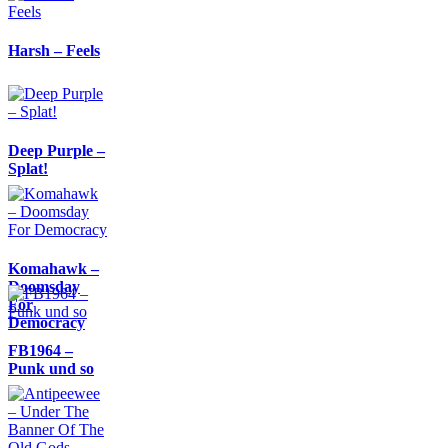
Harsh – Feels
Deep Purple –
Splat!
Komahawk –
Doomsday
For
Democracy
FB1964 –
Punk und so