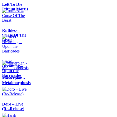
Left To Die –
Initium Mortis
Ruthless –
Curse Of The
Beast
Lucid
Dreaming –
Upon the
Barricades
Masterplan -
Metalmorphosis
Doro – Live
(Re-Release)