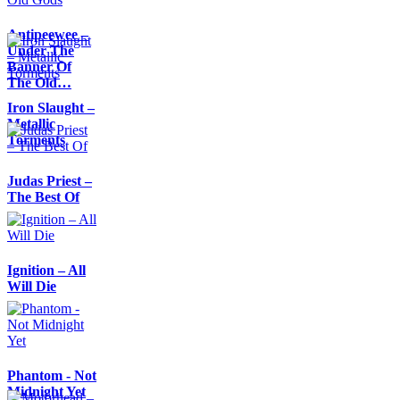
Antipeewee –
Under The
Banner Of
The Old…
Iron Slaught –
Metallic
Torments
Judas Priest –
The Best Of
Ignition – All
Will Die
Phantom - Not
Midnight Yet