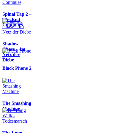
Spinal Tap 2 –
The End
Continues
Shadow
Chase – Im
Netz der
Diebe
Black Phone 2
The Smashing
Machine
The Long