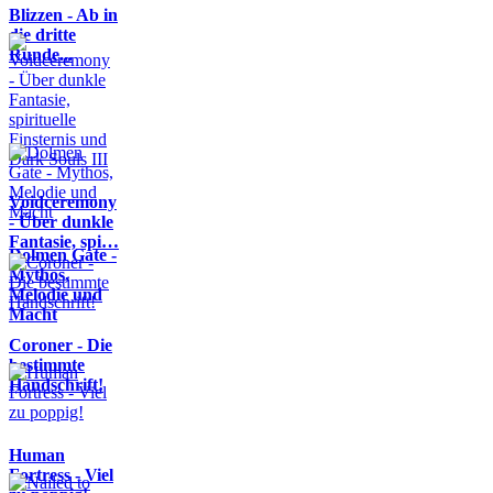
Blizzen - Ab in
die dritte
Runde...
Voidceremony
- Über dunkle
Fantasie, spi…
Dolmen Gate -
Mythos,
Melodie und
Macht
Coroner - Die
bestimmte
Handschrift!
Human
Fortress - Viel