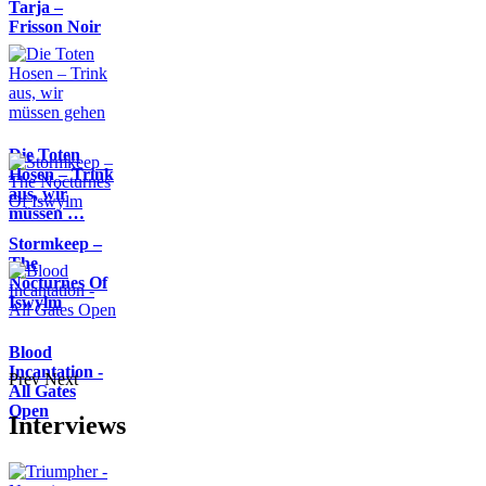
Tarja –
Frisson Noir
Die Toten
Hosen – Trink
aus, wir
müssen …
Stormkeep –
The
Nocturnes Of
Iswylm
Blood
Incantation -
Prev
Next
All Gates
Open
Interviews