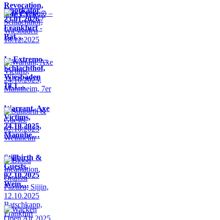
Revocation,
Knorkator –
Life Cycle…
23.01.2026 /
Frankfurt -
Bat…
In Extremo –
Schlachthof,
Wiesbaden
18.1…
Warrant, Axe
Victims,
24.10.2025,
Mannhe…
Stillbirth &
Guests,
02.10.2025
Wein…