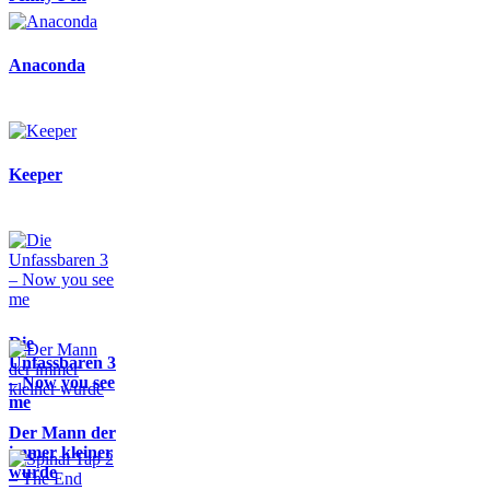
Anaconda
Keeper
Die
Unfassbaren 3
– Now you see
me
Der Mann der
immer kleiner
wurde