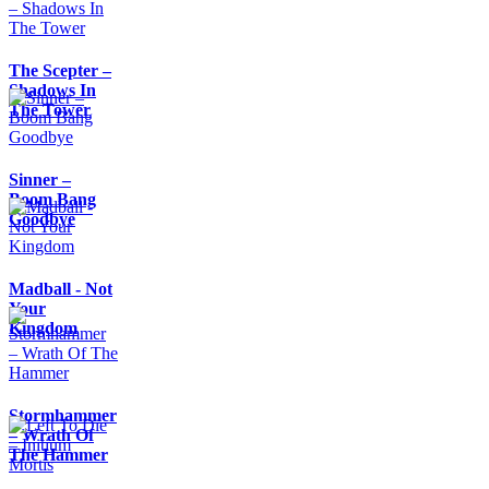
The Scepter –
Shadows In
The Tower
Sinner –
Boom Bang
Goodbye
Madball - Not
Your
Kingdom
Stormhammer
– Wrath Of
The Hammer