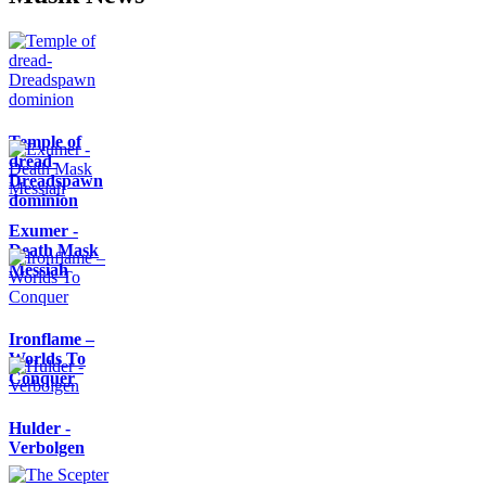
Temple of
dread-
Dreadspawn
dominion
Exumer -
Death Mask
Messiah
Ironflame –
Worlds To
Conquer
Hulder -
Verbolgen