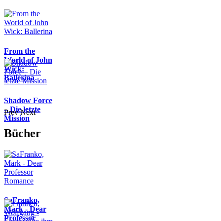
From the
World of John
Wick:
Ballerina
Shadow Force
– Die letzte
Prev
Next
Mission
Bücher
SaFranko,
Mark - Dear
Professor