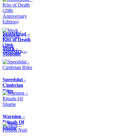
Motörhead –
Kiss of Death
(20th
Mork -
Annivers…
Monolitt
Speedslut -
Cimbrian
Rites
Warning –
Rituals Of
Shame