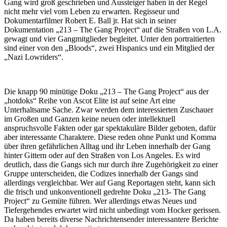
Gang wird groß geschrieben und Aussteiger haben in der Regel
nicht mehr viel vom Leben zu erwarten. Regisseur und
Dokumentarfilmer Robert E. Ball jr. Hat sich in seiner
Dokumentation „213 – The Gang Project“ auf die Straßen von L.A.
gewagt und vier Gangmitglieder begleitet. Unter den portraitierten
sind einer von den „Bloods“, zwei Hispanics und ein Mitglied der
„Nazi Lowriders“.
Die knapp 90 minütige Doku „213 – The Gang Project“ aus der
„hotdoks“ Reihe von Ascot Elite ist auf seine Art eine
Unterhaltsame Sache. Zwar werden dem interessierten Zuschauer
im Großen und Ganzen keine neuen oder intellektuell
anspruchsvolle Fakten oder gar spektakuläre Bilder geboten, dafür
aber interessante Charaktere. Diese reden ohne Punkt und Komma
über ihren gefährlichen Alltag und ihr Leben innerhalb der Gang
hinter Gittern oder auf den Straßen von Los Angeles. Es wird
deutlich, dass die Gangs sich nur durch ihre Zugehörigkeit zu einer
Gruppe unterscheiden, die Codizes innerhalb der Gangs sind
allerdings vergleichbar. Wer auf Gang Reportagen steht, kann sich
die frisch und unkonventionell gedrehte Doku „213- The Gang
Project“ zu Gemüte führen. Wer allerdings etwas Neues und
Tiefergehendes erwartet wird nicht unbedingt vom Hocker gerissen.
Da haben bereits diverse Nachrichtensender interessantere Berichte