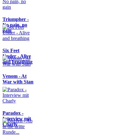
Triumpher -
No pain, no
gain
Six Feet
Under - Alive
and breathing
Venom - At
War with Stan
Paradox -
Interview mit
Charly