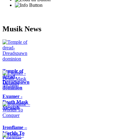
Musik News
Temple of
dread-
Dreadspawn
dominion
Exumer -
Death Mask
Messiah
Ironflame –
Worlds To
Conquer