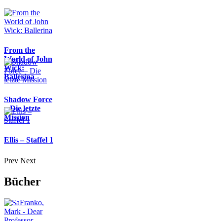
From the
World of John
Wick:
Ballerina
Shadow Force
– Die letzte
Mission
Ellis – Staffel 1
Prev
Next
Bücher