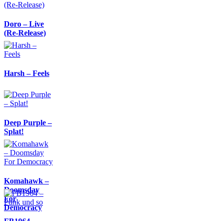
Doro – Live
(Re-Release)
Harsh – Feels
Deep Purple –
Splat!
Komahawk –
Doomsday
For
Democracy