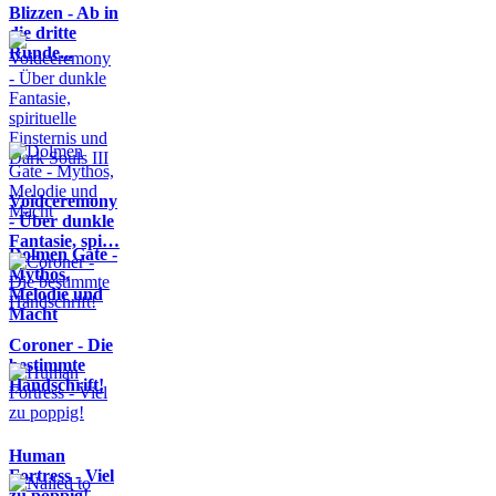
Blizzen - Ab in
die dritte
Runde...
Voidceremony
- Über dunkle
Fantasie, spi…
Dolmen Gate -
Mythos,
Melodie und
Macht
Coroner - Die
bestimmte
Handschrift!
Human
Fortress - Viel
zu poppig!