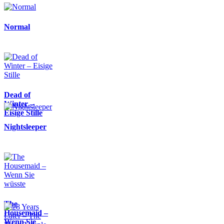
Normal
Dead of
Winter –
Eisige Stille
Nightsleeper
The
Housemaid –
Wenn Sie