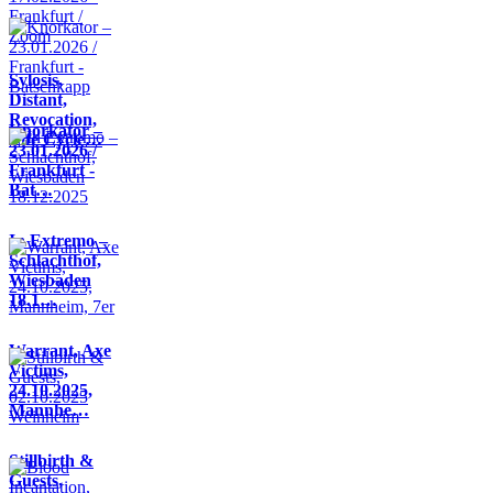
Sylosis,
Distant,
Revocation,
Knorkator –
Life Cycle…
23.01.2026 /
Frankfurt -
Bat…
In Extremo –
Schlachthof,
Wiesbaden
18.1…
Warrant, Axe
Victims,
24.10.2025,
Mannhe…
Stillbirth &
Guests,