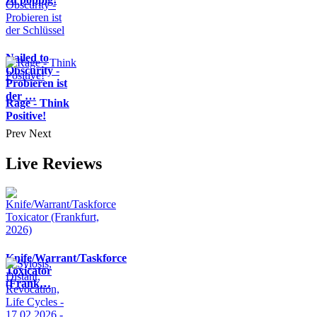
Nailed to
Obscurity -
Probieren ist
der …
Rage - Think
Positive!
Prev
Next
Live Reviews
Knife/Warrant/Taskforce
Toxicator
(Frank…