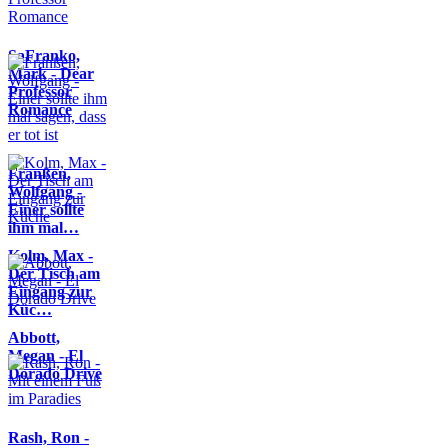
SaFranko,
Mark - Dear
Professor
Romance
Franßen,
Wolfgang -
Einer sollte
ihm mal…
Kolm, Max -
Der Tisch am
Eingang zur
Küc…
Abbott,
Megan - El
Dorado Drive
Rash, Ron -