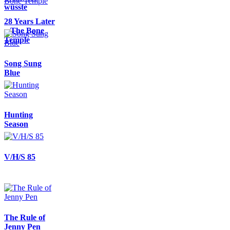
wüsste
28 Years Later
– The Bone
Temple
Song Sung
Blue
Hunting
Season
V/H/S 85
The Rule of
Jenny Pen