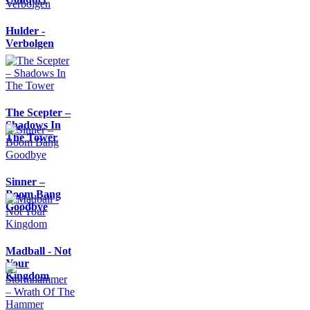
Hulder -
Verbolgen
The Scepter –
Shadows In
The Tower
Sinner –
Boom Bang
Goodbye
Madball - Not
Your
Kingdom