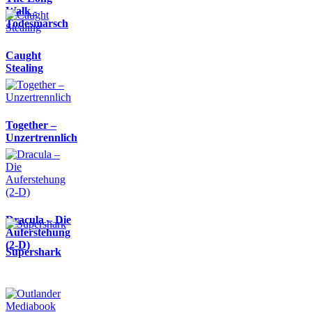
Walk -
Todesmarsch
Caught
Stealing
Together –
Unzertrennlich
Dracula – Die
Auferstehung
(2-D)
Supershark