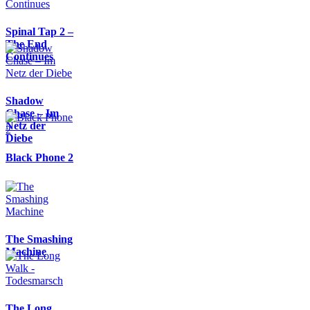
Spinal Tap 2 –
The End
Continues
Shadow
Chase – Im
Netz der
Diebe
Black Phone 2
The Smashing
Machine
The Long