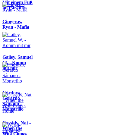
Mit einem Fuß
im Paradies
Gingeras,
Ryan - Mafia
Gailey, Samuel
W. - Komm
mit mir
Córdova,
Gerardo
Sámano -
Monstrilio
Cassidy, Nat -
When the
Wolf Comes