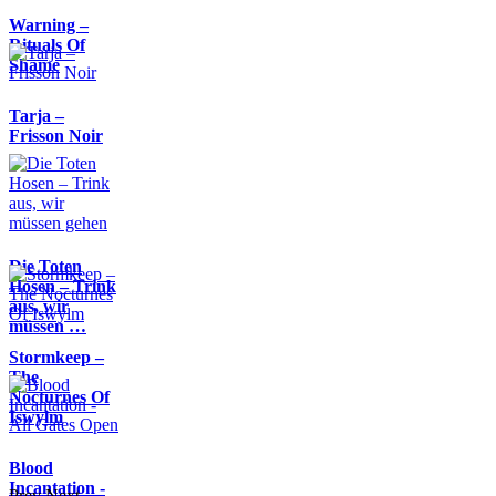
Warning –
Rituals Of
Shame
Tarja –
Frisson Noir
Die Toten
Hosen – Trink
aus, wir
müssen …
Stormkeep –
The
Nocturnes Of
Iswylm
Blood
Incantation -
Prev
Next