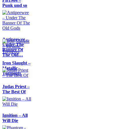
FB1964 –
Punk und so
Antipeewee –
Under The
Banner Of
The Old…
Iron Slaught –
Metallic
Torments
Judas Priest –
The Best Of
Ignition – All
Will Die