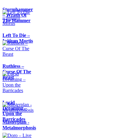
Stormhammer
– Wrath Of
The Hammer
Left To Die –
Initium Mortis
Ruthless –
Curse Of The
Beast
Lucid
Dreaming –
Upon the
Barricades
Masterplan -
Metalmorphosis