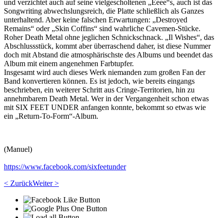
und verzichtet auch auf seine vielgescholtenen „Eeee“s, auch ist das
Songwriting abwechslungsreich, die Platte schließlich als Ganzes
unterhaltend. Aber keine falschen Erwartungen: „Destroyed
Remains“ oder „Skin Coffins“ sind wahrliche Cavemen-Stücke.
Roher Death Metal ohne jeglichen Schnickschnack. „Il Wishes“, das
Abschlussstück, kommt aber überraschend daher, ist diese Nummer
doch mit Abstand die atmosphärischste des Albums und beendet das
Album mit einem angenehmen Farbtupfer.
Insgesamt wird auch dieses Werk niemanden zum großen Fan der
Band konvertieren können. Es ist jedoch, wie bereits eingangs
beschrieben, ein weiterer Schritt aus Cringe-Territorien, hin zu
annehmbarem Death Metal. Wer in der Vergangenheit schon etwas
mit SIX FEET UNDER anfangen konnte, bekommt so etwas wie
ein „Return-To-Form“-Album.
(Manuel)
https://www.facebook.com/sixfeetunder
< Zurück
Weiter >