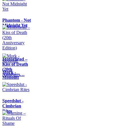
Phantom - Not
Midnight Yet
Motörhead –
Kiss of Death
(20th
Mork -
Annivers…
Monolitt
Speedslut -
Cimbrian
Rites