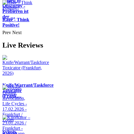
Nailed to
Obscurity -
Probieren ist
der …
Rage - Think
Positive!
Prev
Next
Live Reviews
Knife/Warrant/Taskforce
Toxicator
(Frank…
Sylosis,