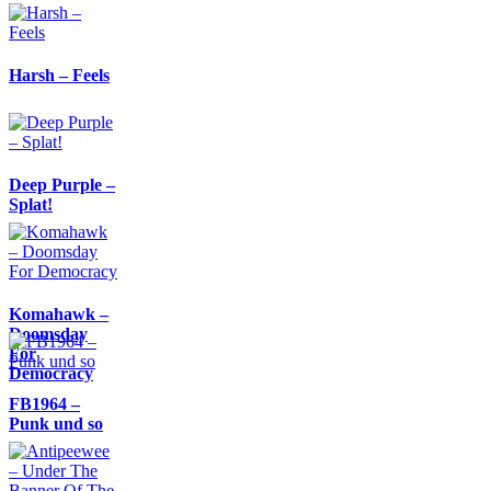
Harsh – Feels
Deep Purple –
Splat!
Komahawk –
Doomsday
For
Democracy
FB1964 –
Punk und so