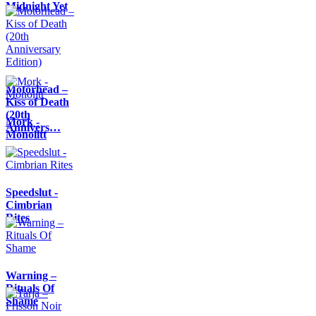
Midnight Yet
Motörhead –
Kiss of Death
(20th
Mork -
Annivers…
Monolitt
Speedslut -
Cimbrian
Rites
Warning –
Rituals Of
Shame