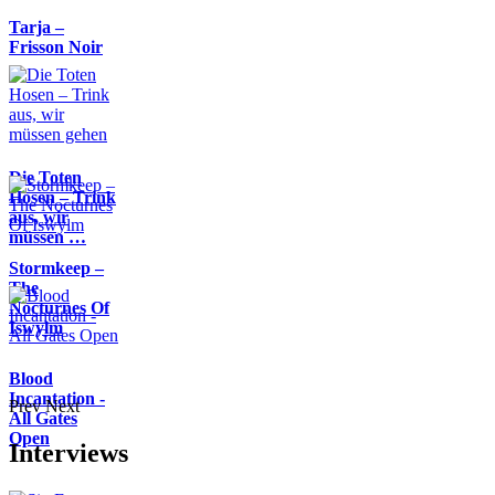
Tarja –
Frisson Noir
Die Toten
Hosen – Trink
aus, wir
müssen …
Stormkeep –
The
Nocturnes Of
Iswylm
Blood
Incantation -
Prev
Next
All Gates
Open
Interviews