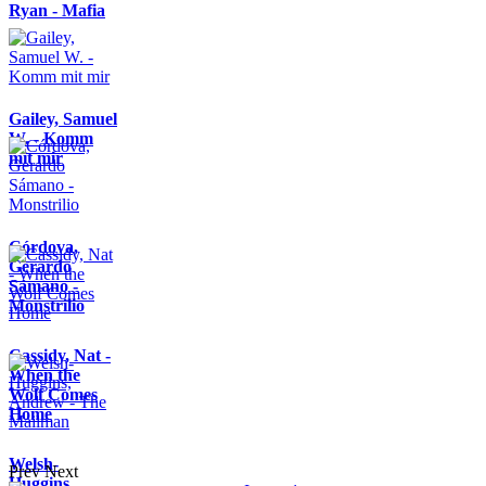
Ryan - Mafia
Gailey, Samuel
W. - Komm
mit mir
Córdova,
Gerardo
Sámano -
Monstrilio
Cassidy, Nat -
When the
Wolf Comes
Home
Welsh-
Prev
Next
Huggins,