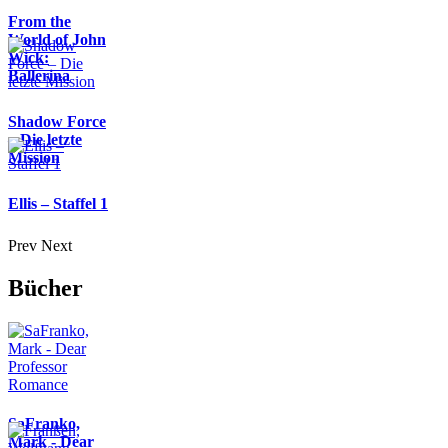
From the
World of John
Wick:
Ballerina
Shadow Force
– Die letzte
Mission
Ellis – Staffel 1
Prev
Next
Bücher
SaFranko,
Mark - Dear