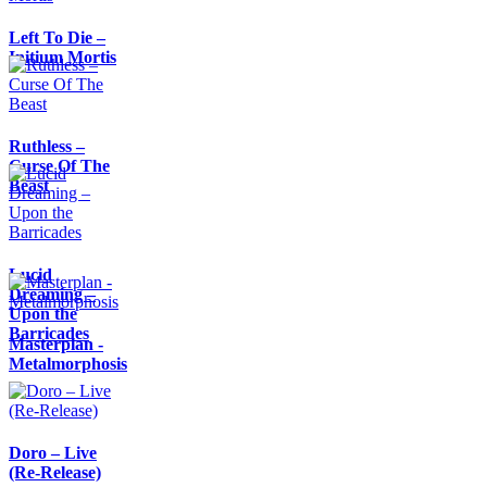
Left To Die –
Initium Mortis
Ruthless –
Curse Of The
Beast
Lucid
Dreaming –
Upon the
Barricades
Masterplan -
Metalmorphosis
Doro – Live
(Re-Release)