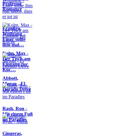
Professor
Romance
Franßen,
Wolfgang -
Einer sollte
ihm mal…
Kolm, Max -
Der Tisch am
Eingang zur
Küc…
Abbott,
Megan - El
Dorado Drive
Rash, Ron -
Mit einem Fuß
im Paradies
Gingeras,