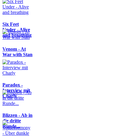
Six Feet
Under - Alive
and breathing
Venom - At
War with Stan
Paradox -
Interview mit
Charly
Blizzen - Ab in
die dritte
Runde...