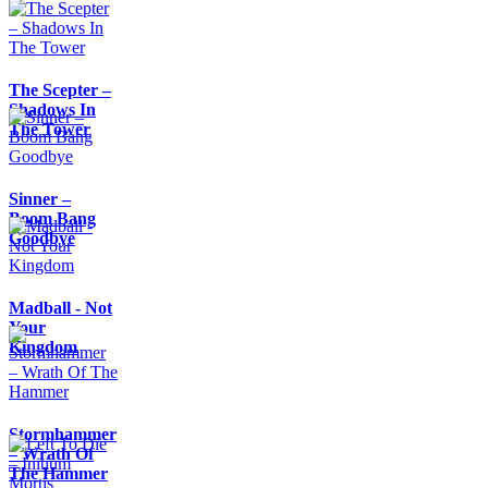
The Scepter –
Shadows In
The Tower
Sinner –
Boom Bang
Goodbye
Madball - Not
Your
Kingdom
Stormhammer
– Wrath Of
The Hammer