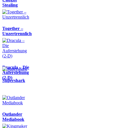
Stealing
Together –
Unzertrennlich
Dracula – Die
Auferstehung
(2-D)
Supershark
Outlander
Mediabook