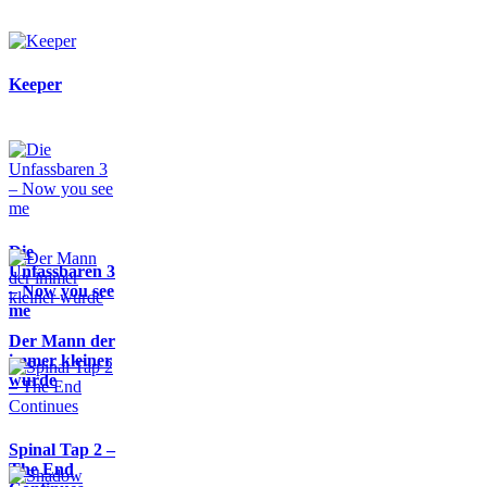
Keeper
Die
Unfassbaren 3
– Now you see
me
Der Mann der
immer kleiner
wurde
Spinal Tap 2 –
The End