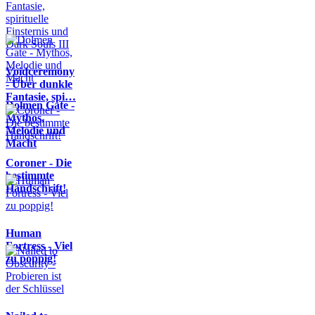
Voidceremony
- Über dunkle
Fantasie, spi…
Dolmen Gate -
Mythos,
Melodie und
Macht
Coroner - Die
bestimmte
Handschrift!
Human
Fortress - Viel
zu poppig!