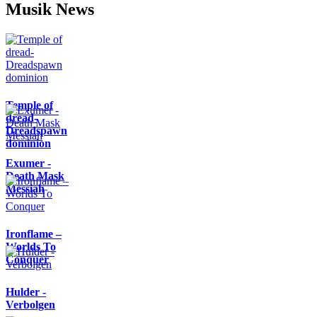
Musik News
Temple of
dread-
Dreadspawn
dominion
Exumer -
Death Mask
Messiah
Ironflame –
Worlds To
Conquer
Hulder -
Verbolgen