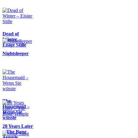
Dead of
Winter –
Eisige Stille
Nightsleeper
The
Housemaid –
Wenn Sie
wüsste
28 Years Later
– The Bone
Temple