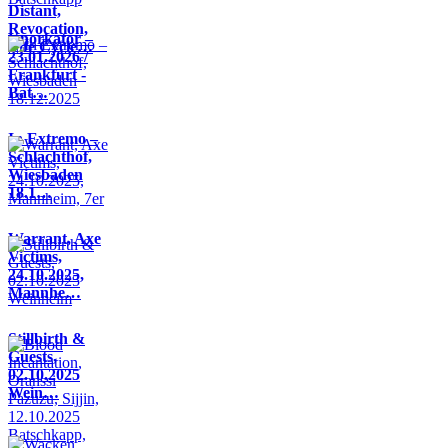
Distant,
Revocation,
Knorkator –
Life Cycle…
23.01.2026 /
Frankfurt -
Bat…
In Extremo –
Schlachthof,
Wiesbaden
18.1…
Warrant, Axe
Victims,
24.10.2025,
Mannhe…
Stillbirth &
Guests,
02.10.2025
Wein…