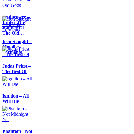
Antipeewee –
Under The
Banner Of
The Old…
Iron Slaught –
Metallic
Torments
Judas Priest –
The Best Of
Ignition – All
Will Die
Phantom - Not