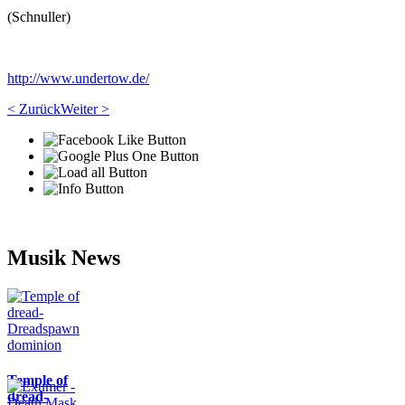
(Schnuller)
http://www.undertow.de/
< Zurück
Weiter >
Musik News
Temple of
dread-