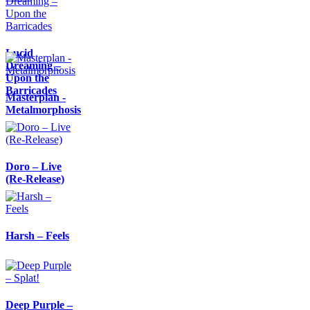
Lucid
Dreaming –
Upon the
Barricades
Masterplan -
Metalmorphosis
Doro – Live
(Re-Release)
Harsh – Feels
Deep Purple –