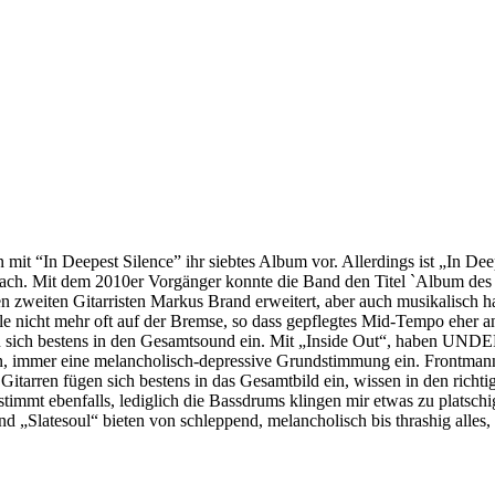
n mit “In Deepest Silence” ihr siebtes Album vor. Allerdings ist „I
 flach. Mit dem 2010er Vorgänger konnte die Band den Titel `Album de
n zweiten Gitarristen Markus Brand erweitert, aber auch musikalisc
weile nicht mehr oft auf der Bremse, so dass gepflegtes Mid-Tempo eher 
en sich bestens in den Gesamtsound ein. Mit „Inside Out“, haben UND
onen, immer eine melancholisch-depressive Grundstimmung ein. Frontmann
itarren fügen sich bestens in das Gesamtbild ein, wissen in den richt
t ebenfalls, lediglich die Bassdrums klingen mir etwas zu platschig.
d „Slatesoul“ bieten von schleppend, melancholisch bis thrashig alle