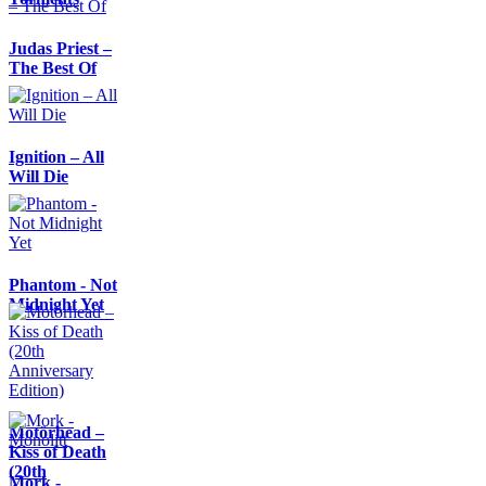
Judas Priest –
The Best Of
Ignition – All
Will Die
Phantom - Not
Midnight Yet
Motörhead –
Kiss of Death
(20th
Mork -