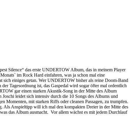
n Deepest Silence“ das erste UNDERTOW Album, das in meinem Player
s Monats` im Rock Hard einfahren, was ja schon mal eine
h hat sich einiges getan. Wer UNDERTOW bisher als reine Doom-Band
an der Tagesordnung ist, das Gaspedal wird sogar öfter mal ordentlich
ERTOW gar einen starken Akustik-Song in der Mitte des Album
 Joschi leidet sich intensiv durch die 10 Songs des Albums und
igen Momenten, mit starken Riffs oder cleanen Passagen, zu trumpfen.
 Als Anspieltipp will ich mal den kompakten Dreier in der Mitte des
s, was das Album ausmacht. Vor allem wächst es mit jedem Durchlauf