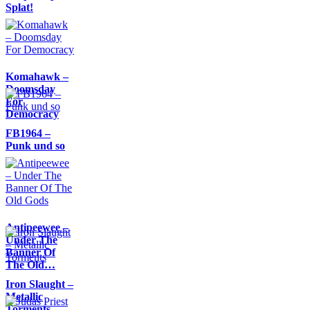
Splat!
Komahawk –
Doomsday
For
Democracy
FB1964 –
Punk und so
Antipeewee –
Under The
Banner Of
The Old…
Iron Slaught –
Metallic
Torments