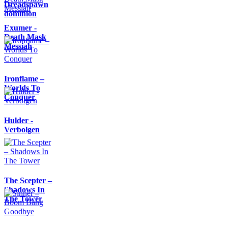
Dreadspawn
dominion
Exumer -
Death Mask
Messiah
Ironflame –
Worlds To
Conquer
Hulder -
Verbolgen
The Scepter –
Shadows In
The Tower