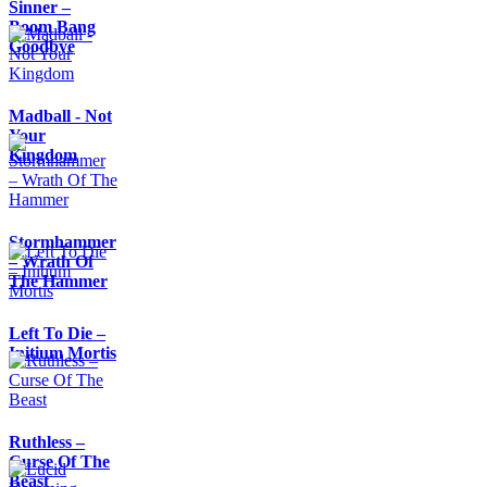
Sinner –
Boom Bang
Goodbye
Madball - Not
Your
Kingdom
Stormhammer
– Wrath Of
The Hammer
Left To Die –
Initium Mortis
Ruthless –
Curse Of The
Beast