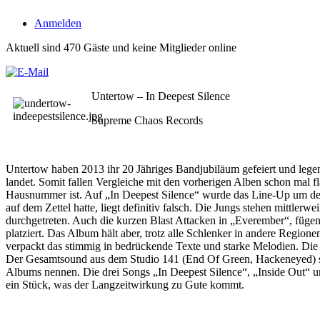
Anmelden
Aktuell sind 470 Gäste und keine Mitglieder online
Untertow – In Deepest Silence
Supreme Chaos Records
Untertow haben 2013 ihr 20 Jähriges Bandjubiläum gefeiert und lege
landet. Somit fallen Vergleiche mit den vorherigen Alben schon mal
Hausnummer ist. Auf „In Deepest Silence“ wurde das Line-Up um de
auf dem Zettel hatte, liegt definitiv falsch. Die Jungs stehen mittler
durchgetreten. Auch die kurzen Blast Attacken in „Everember“, füg
platziert. Das Album hält aber, trotz alle Schlenker in andere Regi
verpackt das stimmig in bedrückende Texte und starke Melodien. Die G
Der Gesamtsound aus dem Studio 141 (End Of Green, Hackeneyed) stimm
Albums nennen. Die drei Songs „In Deepest Silence“, „Inside Out“ un
ein Stück, was der Langzeitwirkung zu Gute kommt.