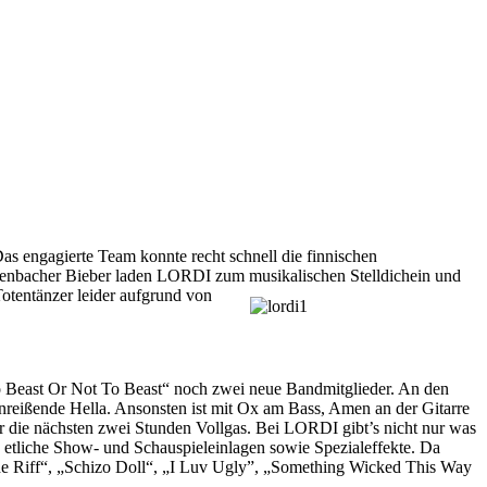
s engagierte Team konnte recht schnell die finnischen
ffenbacher Bieber laden LORDI zum musikalischen Stelldichein und
ntänzer leider aufgrund von
Beast Or Not To Beast“ noch zwei neue Bandmitglieder. An den
nreißende Hella. Ansonsten ist mit Ox am Bass, Amen an der Gitarre
ür die nächsten zwei Stunden Vollgas. Bei LORDI gibt’s nicht nur was
 etliche Show- und Schauspieleinlagen sowie Spezialeffekte. Da
he Riff“, „Schizo Doll“, „I Luv Ugly”, „Something Wicked This Way