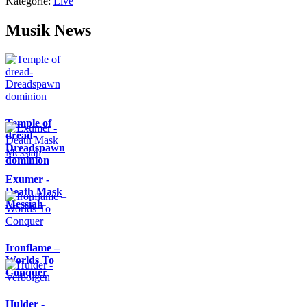
Kategorie:
Live
Musik News
Temple of
dread-
Dreadspawn
dominion
Exumer -
Death Mask
Messiah
Ironflame –
Worlds To
Conquer
Hulder -