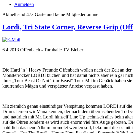
Anmelden
Aktuell sind 473 Gäste und keine Mitglieder online
Lordi, Tri State Corner, Reverse Grip (Of
6.4.2013 Offenbach - Turnhalle TV Bieber
Die Hard ´n ´ Heavy Freunde Offenbach wollen nach der Zeit an der 
Monsterrocker LORDI buchen und hat damit nichts aber rein gar nich
ihrer „Tour Beast Or Not Tour Beast“ Tour. Mit
im Gepäck haben si
knurrenden Mägen und verspäteter Anreise verpasst haben.
Mit ziemlich genau einstündiger Verspätung kommen LORDI auf die
Drums lernen wir Mana kennen, der nach dem überraschenden Tod von 
und natürlich mit Mr. Lordi himself Line Up technisch alles beim al
auf die Ohren sondern es wird auch enorm viel fürs Auge geboten. D
natürlich das neue Album promotet werden soll, bekommt dieses mit
Come“, „I´m The Best“, „Happy New Fear“ und „Sincerely With Love