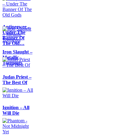
Antipeewee –
Under The
Banner Of
The Old…
Iron Slaught –
Metallic
Torments
Judas Priest –
The Best Of
Ignition – All
Will Die