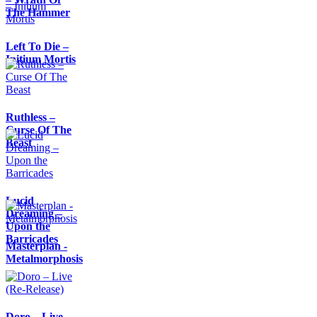
The Hammer
Left To Die –
Initium Mortis
Ruthless –
Curse Of The
Beast
Lucid
Dreaming –
Upon the
Barricades
Masterplan -
Metalmorphosis
Doro – Live