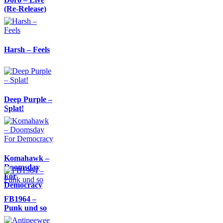
(Re-Release)
Harsh – Feels
Deep Purple –
Splat!
Komahawk –
Doomsday
For
Democracy
FB1964 –
Punk und so