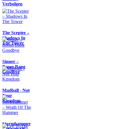
Verbolgen
The Scepter –
Shadows In
The Tower
Sinner –
Boom Bang
Goodbye
Madball - Not
Your
Kingdom
Stormhammer
– Wrath Of