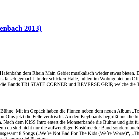
fenbach 2013)
Hafenbahn dem Rhein Main Gebiet musikalisch wieder etwas bieten. Da
ts falsch gemacht. In der schicken Halle, mitten im Wohngebiet am O
e die Bands TRI STATE CORNER und REVERSE GRIP, welche die Tote
 Bühne. Mit im Gepäck haben die Finnen neben dem neuen Album „To 
Otus jetzt die Felle verdrischt. An den Keyboards begrüßt uns die hi
ten. Nach dem KISS Intro entert die Monsterbande die Bühne und gibt f
enn da sind nicht nur die aufwendigen Kostüme der Band sondern auch
 insgesamt 8 Songs („We´re Not Bad For The Kids (We´re Worse)“, „T
“) enorm viel Playtime.