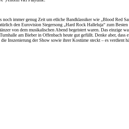
ongs noch immer genug Zeit um etliche Bandklassiker wie „Blood Red 
ürlich den Eurovision Siegersong „Hard Rock Halleluja“ zum Besten z
ntänzer von dem musikalischen Abend begeistert waren. Das einzige w
Turnhalle am Bieber in Offenbach heute gut gefüllt. Denke aber, das
n die Inszenierung der Show sowie ihrer Kostüme steckt – es verdient