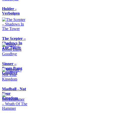
Hulder -
Verbolgen
The Scepter –
Shadows In
The Tower
Sinner –
Boom Bang
Goodbye
Madball - Not
Your
Kingdom