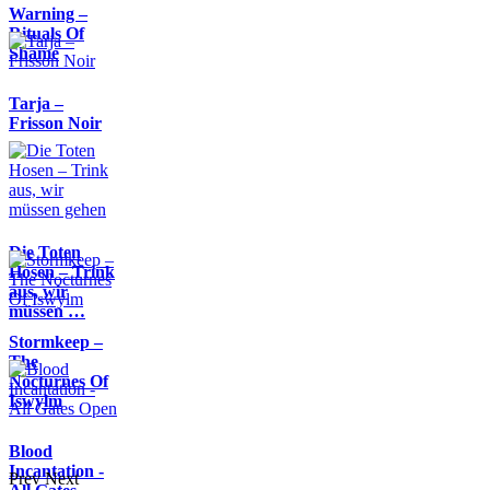
Warning –
Rituals Of
Shame
Tarja –
Frisson Noir
Die Toten
Hosen – Trink
aus, wir
müssen …
Stormkeep –
The
Nocturnes Of
Iswylm
Blood
Incantation -
Prev
Next