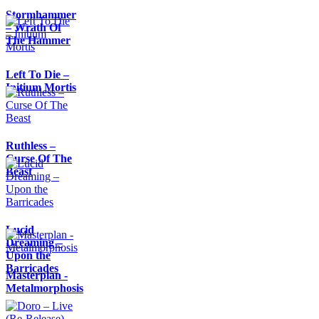
Stormhammer
– Wrath Of
The Hammer
Left To Die –
Initium Mortis
Ruthless –
Curse Of The
Beast
Lucid
Dreaming –
Upon the
Barricades
Masterplan -
Metalmorphosis