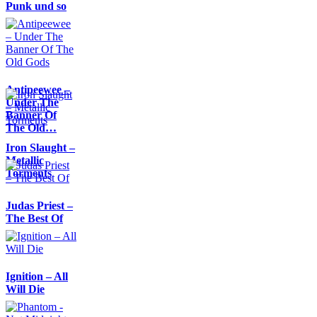
Punk und so
Antipeewee –
Under The
Banner Of
The Old…
Iron Slaught –
Metallic
Torments
Judas Priest –
The Best Of
Ignition – All
Will Die