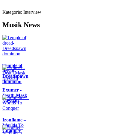
Kategorie:
Interview
Musik News
Temple of
dread-
Dreadspawn
dominion
Exumer -
Death Mask
Messiah
Ironflame –
Worlds To
Conquer