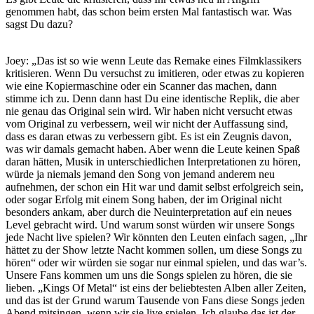
genommen habt, das schon beim ersten Mal fantastisch war. Was
sagst Du dazu?
Joey: „Das ist so wie wenn Leute das Remake eines Filmklassikers
kritisieren. Wenn Du versuchst zu imitieren, oder etwas zu kopieren
wie eine Kopiermaschine oder ein Scanner das machen, dann
stimme ich zu. Denn dann hast Du eine identische Replik, die aber
nie genau das Original sein wird. Wir haben nicht versucht etwas
vom Original zu verbessern, weil wir nicht der Auffassung sind,
dass es daran etwas zu verbessern gibt. Es ist ein Zeugnis davon,
was wir damals gemacht haben. Aber wenn die Leute keinen Spaß
daran hätten, Musik in unterschiedlichen Interpretationen zu hören,
würde ja niemals jemand den Song von jemand anderem neu
aufnehmen, der schon ein Hit war und damit selbst erfolgreich sein,
oder sogar Erfolg mit einem Song haben, der im Original nicht
besonders ankam, aber durch die Neuinterpretation auf ein neues
Level gebracht wird. Und warum sonst würden wir unsere Songs
jede Nacht live spielen? Wir könnten den Leuten einfach sagen, „Ihr
hättet zu der Show letzte Nacht kommen sollen, um diese Songs zu
hören“ oder wir würden sie sogar nur einmal spielen, und das war’s.
Unsere Fans kommen um uns die Songs spielen zu hören, die sie
lieben. „Kings Of Metal“ ist eins der beliebtesten Alben aller Zeiten,
und das ist der Grund warum Tausende von Fans diese Songs jeden
Abend mitsingen, wenn wir sie live spielen. Ich glaube das ist der