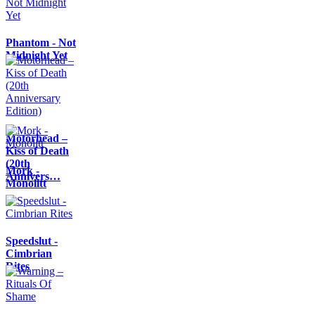
Phantom - Not
Midnight Yet
Motörhead –
Kiss of Death
(20th
Mork -
Annivers…
Monolitt
Speedslut -
Cimbrian
Rites