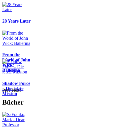
28 Years Later
From the
World of John
Wick:
Ballerina
Shadow Force
– Die letzte
Prev
Next
Mission
Bücher