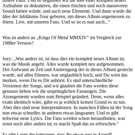
unsere Fans. Und so begannen wir die Idee einer komplett neuen
Aufnahme zu diskutieren, die einen frischen und noch massiveren
Sound bieten würde, und auch neue Elemente. Und dann wurde die
Idee der Jubiläums-Tour geboren, um dieses Album angemessen zu
feiern. Live, mit unseren Fans. Und so ist es nun auch...“
Was ist anders an „Kings Of Metal MMXIV“ im Vergleich zur
1988er Version?
Joey: „Was anders ist, ist dass dies ein komplett neues Album ist,
was die Musik angeht. Alles wurde komplett neu aufgenommen.
Der Aufwand an Zeit und Anstrengung der in dieses Album gesteckt
wurde, auf allen Ebenen, war unglaublich hoch, und Du wirst das
merken, wenn Du es Dir anhörst. Es sind unterschiedliche
Versionen der Songs, und wir glauben die Fans werden diese
genauso lieben wie die ursprünglichen Fassungen. Die
Arrangements wurden zum Beispiel geändert. Denn, wenn alles
exakt identisch wäre, gäbe es ja wirklich keinen Grund es zu tun.
Aber dies sind neue Interpretationen. In manchen Fällen ist der Song
nun etwas schneller, in anderen etwas langsamer. Und es gibt
teilweise neue Lyrics. Die Fans werden schon herausfinden, was
sonst noch alles anders ist; es macht Spaß das zu erforschen.“
Es gibt Leute die kritisieren, dass Ihr etwas neu in Angriff