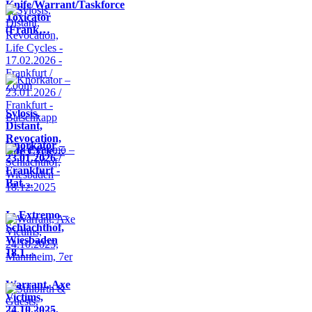
Knife/Warrant/Taskforce
Toxicator
(Frank…
Sylosis,
Distant,
Revocation,
Knorkator –
Life Cycle…
23.01.2026 /
Frankfurt -
Bat…
In Extremo –
Schlachthof,
Wiesbaden
18.1…
Warrant, Axe
Victims,
24.10.2025,