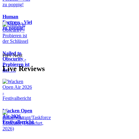
Human
Fortress - Viel
zu poppig!
Nailed to
Prev
Next
Obscurity -
Probieren ist
Live Reviews
der …
Wacken Open
Air 2026 -
Festivalbericht