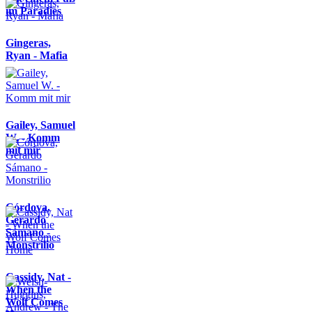
im Paradies
Gingeras,
Ryan - Mafia
Gailey, Samuel
W. - Komm
mit mir
Córdova,
Gerardo
Sámano -
Monstrilio
Cassidy, Nat -
When the
Wolf Comes