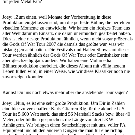
für jeden Metal Fan?
Joey: „Zum einen, weil Monate der Vorbereitung in diese
Produktion eingeflossen sind, um die perfekte Bühne, die perfekten
visuellen Momente zu entwickeln. Wir hatten ein riesiges Team aus
aller Welt dafür im Einsatz, die daran unermüdlich gearbeitet haben.
Dies ist eine riesige Produktion, ähnlich, wenn nicht sogar größer als
die Gods Of War Tour 2007 die damals das größte war, was wir
bislang gemacht hatten. Die Festivals und Hallen Shows auf dieser
Tour werden ähnlich der Gods Of War Tour oder Earthshaker sein,
aber gleichzeitig ganz anders. Wir haben eine Multimedia
Bühnenproduktion erarbeitet, die dieses Album mit völlig neuem
Leben füllen wird, in einer Weise, wie wir diese Klassiker noch nie
zuvor zeigen konnten.“
Kannst Du uns noch etwas mehr über die anstehende Tour sagen?
Joey: „Nun, es ist eine sehr große Produktion. Um Dir in Zahlen
eine Idee zu verschaffen: Karls Gitarren Rig für die aktuelle U.S.
Tour ist 5.600 Watt stark, das sind 56 Marshall Stacks bzw. über 40
Meter; oder bildlich gesprochen: die Länge von drei LKW
Anhängern. Wir bringen einen Sattelschlepper mit uns, voller PA
Equipment und all den anderen Dingen die man für eine richtig