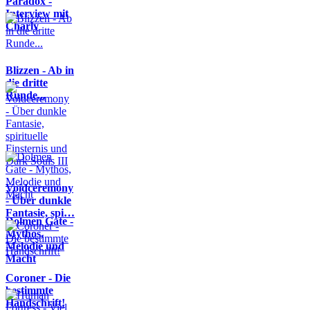
Paradox -
Interview mit
Charly
Blizzen - Ab in
die dritte
Runde...
Voidceremony
- Über dunkle
Fantasie, spi…
Dolmen Gate -
Mythos,
Melodie und
Macht
Coroner - Die
bestimmte
Handschrift!