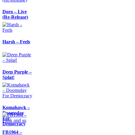
Doro – Live
(Re-Release)
Harsh – Feels
Deep Purple –
Splat!
Komahawk –
Doomsday
For
Democracy
FB1964 –