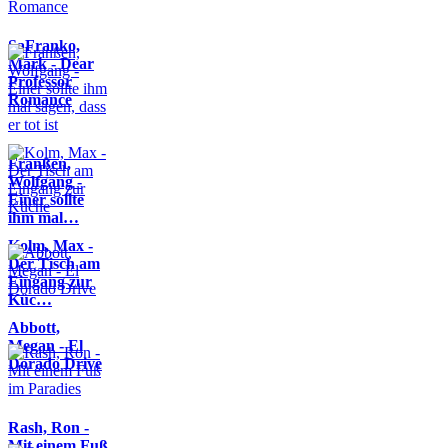
SaFranko,
Mark - Dear
Professor
Romance
Franßen,
Wolfgang -
Einer sollte
ihm mal…
Kolm, Max -
Der Tisch am
Eingang zur
Küc…
Abbott,
Megan - El
Dorado Drive
Rash, Ron -
Mit einem Fuß