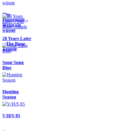
The
Housemaid –
Wenn Sie
wüsste
28 Years Later
– The Bone
Temple
Song Sung
Blue
Hunting
Season
V/H/S 85