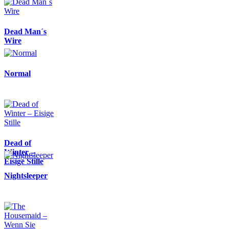
Dead Man´s
Wire
Normal
Dead of
Winter –
Eisige Stille
Nightsleeper