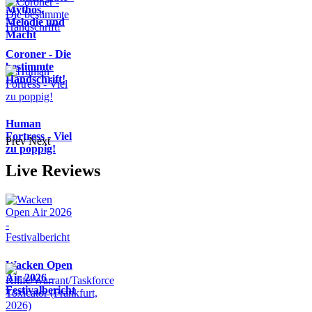
Mythos,
Melodie und
Macht
Coroner - Die
bestimmte
Handschrift!
Human
Fortress - Viel
Prev
Next
zu poppig!
Live Reviews
Wacken Open
Air 2026 -
Festivalbericht