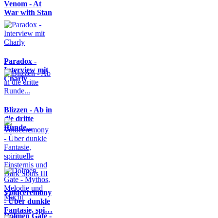
Venom - At
War with Stan
Paradox -
Interview mit
Charly
Blizzen - Ab in
die dritte
Runde...
Voidceremony
- Über dunkle
Fantasie, spi…
Dolmen Gate -