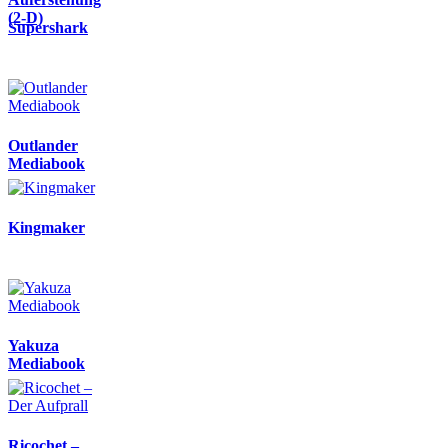
(2-D)
Supershark
Outlander
Mediabook
Kingmaker
Yakuza
Mediabook
Ricochet –