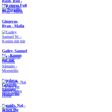
Rash, Ron -
Mit einem Fuß
im Paradies
Gingeras,
Ryan - Mafia
Gailey, Samuel
W. - Komm
mit mir
Córdova,
Gerardo
Sámano -
Monstrilio
Cassidy, Nat -
When the