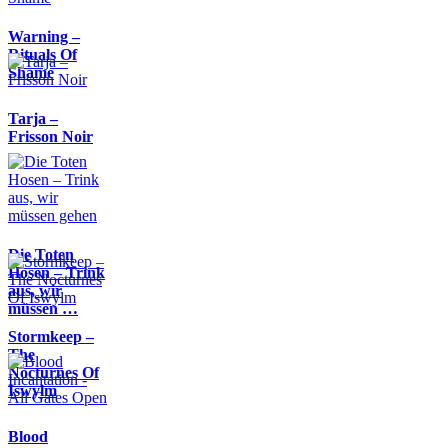
Warning –
Rituals Of
Shame
Tarja –
Frisson Noir
Die Toten
Hosen – Trink
aus, wir
müssen …
Stormkeep –
The
Nocturnes Of
Iswylm
Blood