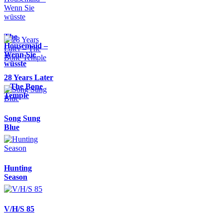
The
Housemaid –
Wenn Sie
wüsste
28 Years Later
– The Bone
Temple
Song Sung
Blue
Hunting
Season
V/H/S 85