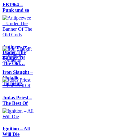
FB1964 –
Punk und so
Antipeewee –
Under The
Banner Of
The Old…
Iron Slaught –
Metallic
Torments
Judas Priest –
The Best Of
Ignition – All
Will Die