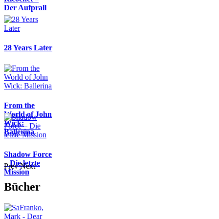
Der Aufprall
28 Years Later
From the
World of John
Wick:
Ballerina
Shadow Force
– Die letzte
Prev
Next
Mission
Bücher