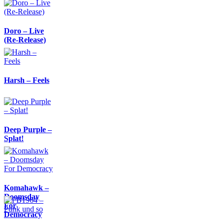
Doro – Live
(Re-Release)
Harsh – Feels
Deep Purple –
Splat!
Komahawk –
Doomsday
For
Democracy