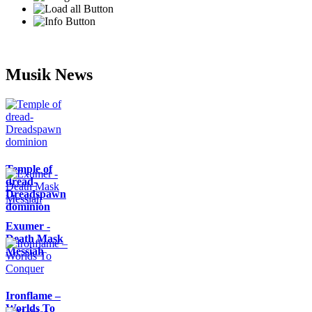
Musik News
Temple of
dread-
Dreadspawn
dominion
Exumer -
Death Mask
Messiah
Ironflame –
Worlds To