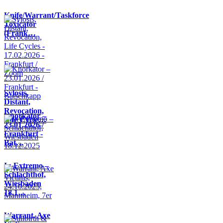
Knife/Warrant/Taskforce
Toxicator
(Frank…
Sylosis,
Distant,
Revocation,
Knorkator –
Life Cycle…
23.01.2026 /
Frankfurt -
Bat…
In Extremo –
Schlachthof,
Wiesbaden
18.1…
Warrant, Axe