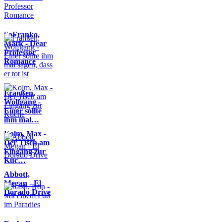
SaFranko,
Mark - Dear
Professor
Romance
Franßen,
Wolfgang -
Einer sollte
ihm mal…
Kolm, Max -
Der Tisch am
Eingang zur
Küc…
Abbott,
Megan - El
Dorado Drive