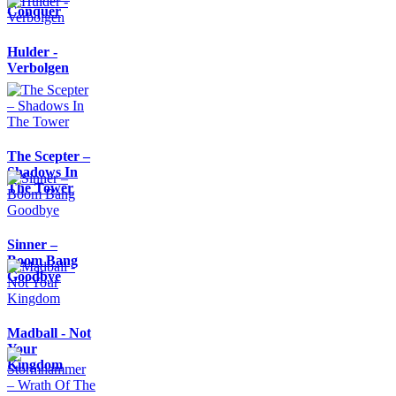
Conquer
Hulder -
Verbolgen
The Scepter –
Shadows In
The Tower
Sinner –
Boom Bang
Goodbye
Madball - Not
Your
Kingdom