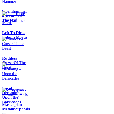
Stormhammer
– Wrath Of
The Hammer
Left To Die –
Initium Mortis
Ruthless –
Curse Of The
Beast
Lucid
Dreaming –
Upon the
Barricades
Masterplan -
Metalmorphosis