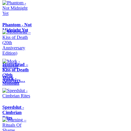
Phantom - Not
Midnight Yet
Motörhead –
Kiss of Death
(20th
Mork -
Annivers…
Monolitt
Speedslut -
Cimbrian
Rites