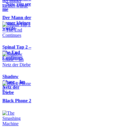
– Now you see
me
Der Mann der
immer kleiner
wurde
Spinal Tap 2 –
The End
Continues
Shadow
Chase – Im
Netz der
Diebe
Black Phone 2