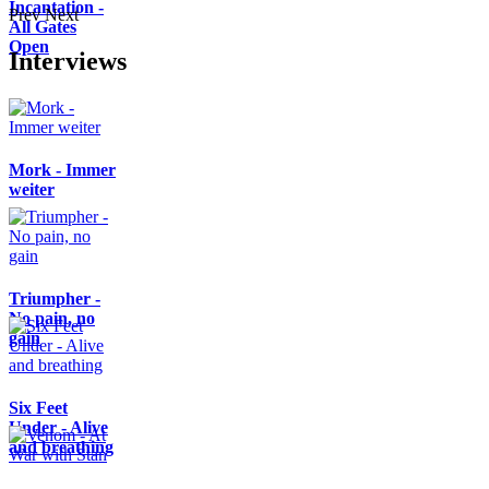
Incantation -
Prev
Next
All Gates
Open
Interviews
Mork - Immer
weiter
Triumpher -
No pain, no
gain
Six Feet
Under - Alive
and breathing