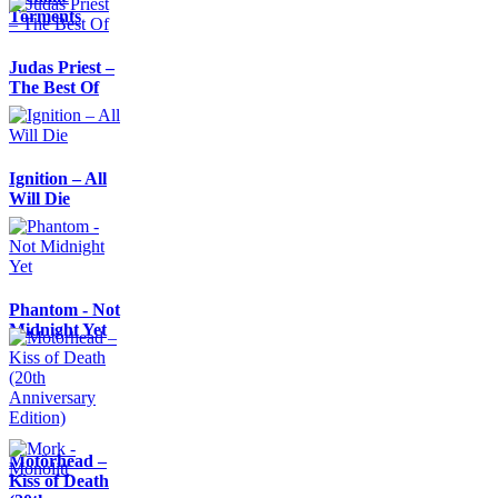
Torments
Judas Priest –
The Best Of
Ignition – All
Will Die
Phantom - Not
Midnight Yet
Motörhead –
Kiss of Death