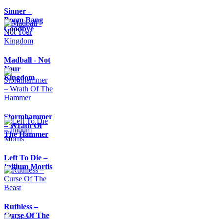
Sinner –
Boom Bang
Goodbye
Madball - Not
Your
Kingdom
Stormhammer
– Wrath Of
The Hammer
Left To Die –
Initium Mortis
Ruthless –
Curse Of The