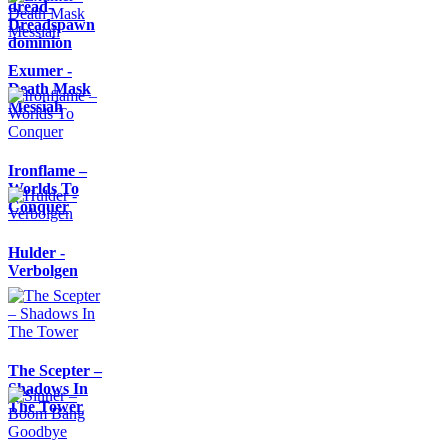
dread-
Dreadspawn
dominion
Exumer -
Death Mask
Messiah
Ironflame –
Worlds To
Conquer
Hulder -
Verbolgen
The Scepter –
Shadows In
The Tower