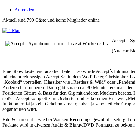
Anmelden
Aktuell sind 799 Gäste und keine Mitglieder online
Accept – Sy
(Nuclear Bla
Eine Show bestehend aus drei Teilen – so wurde Accept´s fulminant
mit einem reinrassigen Accept Set in dem Wolf, Peter, Christopher
„Koolaid“ vorstellen. Klassiker wie „Restless & Wild“ oder „Pandemic
Anderen harmonieren. Dann gibt´s nach ca. 30 Minuten erstmals den
Positionen Gitarre & Bass für den Gig mit anderen Muckern besetzt.
stoßen Accept komplett zum Orchester und es kommen Hits wie „Metal
funktioniert ist ja kein Geheimnis mehr, haben ja schon etliche Grup
sogar touren wird.
Bild & Ton sind – wie bei Wacken Recordings gewohnt – sehr gut und
Package wird in diversen Audio & Bluray/DVD Formaten zu bekommen