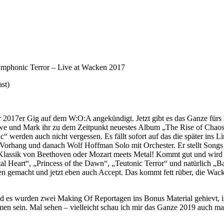
mphonic Terror – Live at Wacken 2017
st)
er 2017er Gig auf dem W:O:A angekündigt. Jetzt gibt es das Ganze fü
, Uwe und Mark ihr zu dem Zeitpunkt neuestes Album „The Rise of Cha
“ werden auch nicht vergessen. Es fällt sofort auf das die später ins
 Vorhang und danach Wolf Hoffman Solo mit Orchester. Er stellt Son
 Klassik von Beethoven oder Mozart meets Metal! Kommt gut und wird a
 Heart“, „Princess of the Dawn“, „Teutonic Terror“ und natürlich „Ba
pen gemacht und jetzt eben auch Accept. Das kommt fett rüber, die Wac
 es wurden zwei Making Of Reportagen ins Bonus Material gehievt, in 
 sein. Mal sehen – vielleicht schau ich mir das Ganze 2019 auch m