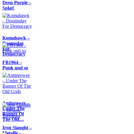
Deep Purple –
Splat!
Komahawk –
Doomsday
For
Democracy
FB1964 –
Punk und so
Antipeewee –
Under The
Banner Of
The Old…
Iron Slaught –
Metallic