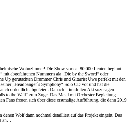
rs heimische Wohnzimmer! Die Show vor ca. 80.000 Leuten beginnt
os“ mit abgefahrenen Nummern ala „Die by the Sword“ oder
 Line Up gerutschten Drummer Chris und Gitarrist Uwe perfekt mit den
gs seiner „Headbanger´s Symphony“ Solo CD vor und hat die
uch ordentlich abgefeiert. Danach – im dritten Akt sozusagen –
lls to the Wall“ zum Zuge. Das Metal mit Orchester Begleitung
ken Fans freuen sich über diese erstmalige Aufführung, die dann 2019
denen Wolf dann nochmal detailliert auf das Projekt eingeht. Das
al an…