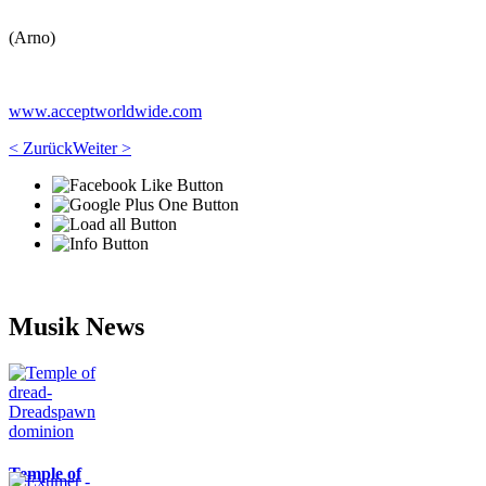
(Arno)
www.acceptworldwide.com
< Zurück
Weiter >
Musik News
Temple of