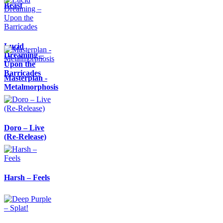
Beast
Lucid
Dreaming –
Upon the
Barricades
Masterplan -
Metalmorphosis
Doro – Live
(Re-Release)
Harsh – Feels