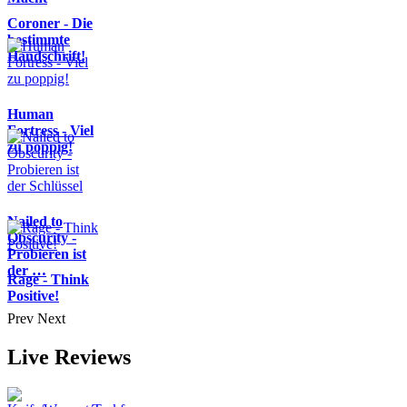
Coroner - Die
bestimmte
Handschrift!
Human
Fortress - Viel
zu poppig!
Nailed to
Obscurity -
Probieren ist
der …
Rage - Think
Positive!
Prev
Next
Live Reviews