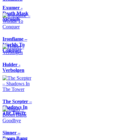
Exumer -
Death Mask
Messiah
Ironflame –
Worlds To
Conquer
Hulder -
Verbolgen
The Scepter –
Shadows In
The Tower
Sinner –
Boom Bang