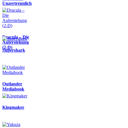
Unzertrennlich
Dracula – Die
Auferstehung
(2-D)
Supershark
Outlander
Mediabook
Kingmaker