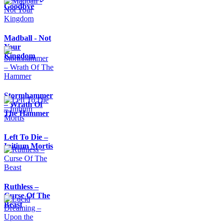
Goodbye
Madball - Not
Your
Kingdom
Stormhammer
– Wrath Of
The Hammer
Left To Die –
Initium Mortis
Ruthless –
Curse Of The
Beast