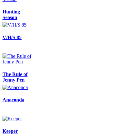
Hunting
Season
V/H/S 85
The Rule of
Jenny Pen
Anaconda
Keeper