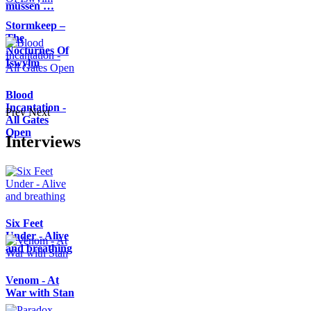
müssen …
Stormkeep –
The
Nocturnes Of
Iswylm
Blood
Incantation -
Prev
Next
All Gates
Open
Interviews
Six Feet
Under - Alive
and breathing
Venom - At
War with Stan