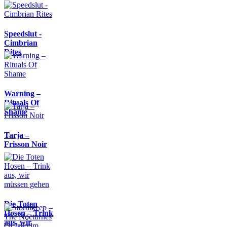
Speedslut -
Cimbrian
Rites
Warning –
Rituals Of
Shame
Tarja –
Frisson Noir
Die Toten
Hosen – Trink
aus, wir