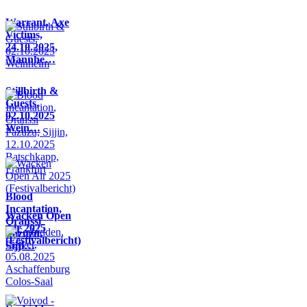
Warrant, Axe
Victims,
24.10.2025,
Mannhe…
Stillbirth &
Guests,
02.10.2025
Wein…
Blood
Incantation,
Wacken Open
Oranssi
Air 2025
Pazuzu,
(Festivalbericht)
Sijji…