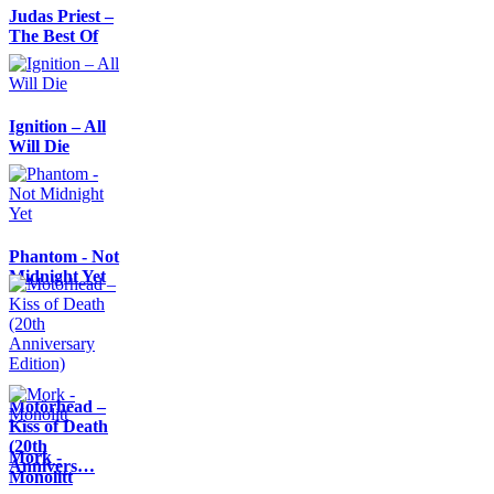
Judas Priest –
The Best Of
Ignition – All
Will Die
Phantom - Not
Midnight Yet
Motörhead –
Kiss of Death
(20th
Mork -
Annivers…
Monolitt