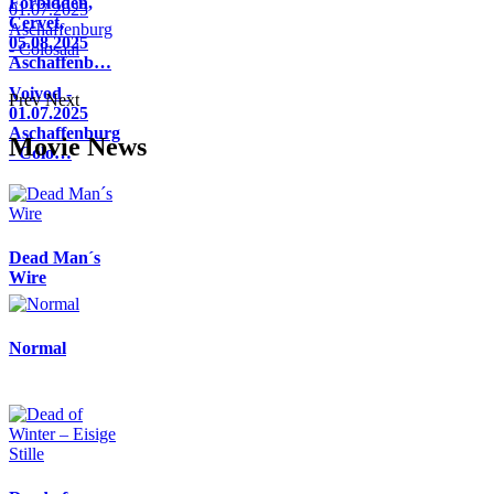
Forbidden,
Cervet,
05.08.2025
Aschaffenb…
Voivod -
Prev
Next
01.07.2025
Aschaffenburg
Movie News
- Colo…
Dead Man´s
Wire
Normal