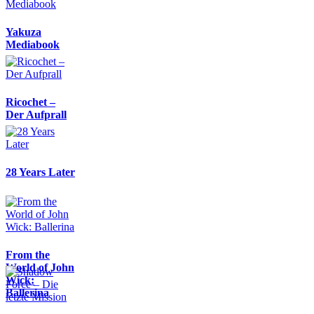
Yakuza
Mediabook
Ricochet –
Der Aufprall
28 Years Later
From the
World of John
Wick:
Ballerina