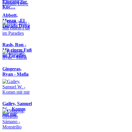
Eingang zur
Küc…
Abbott,
Megan - El
Dorado Drive
Rash, Ron -
Mit einem Fuß
im Paradies
Gingeras,
Ryan - Mafia
Gailey, Samuel
W. - Komm
mit mir