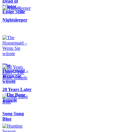
Dead of
Winter –
Eisige Stille
Nightsleeper
The
Housemaid –
Wenn Sie
wüsste
28 Years Later
– The Bone
Temple
Song Sung
Blue