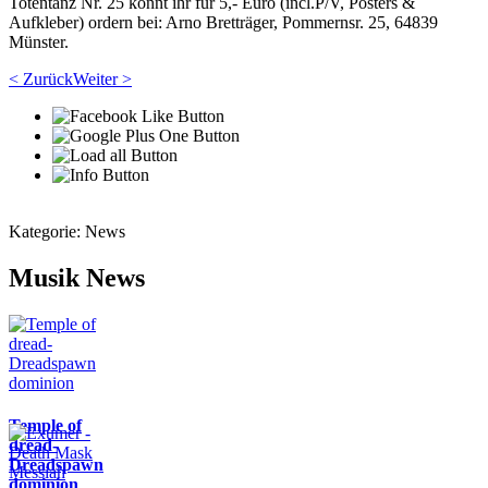
Totentanz Nr. 25 könnt ihr für 5,- Euro (incl.P/V, Posters &
Aufkleber) ordern bei: Arno Bretträger, Pommernsr. 25, 64839
Münster.
< Zurück
Weiter >
Kategorie:
News
Musik News
Temple of
dread-
Dreadspawn
dominion