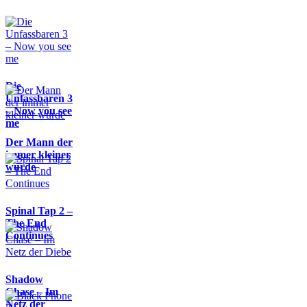
Die
Unfassbaren 3
– Now you see
me
Der Mann der
immer kleiner
wurde
Spinal Tap 2 –
The End
Continues
Shadow
Chase – Im
Netz der