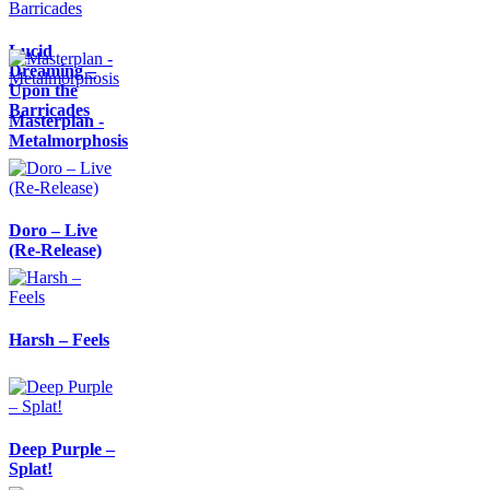
Lucid
Dreaming –
Upon the
Barricades
Masterplan -
Metalmorphosis
Doro – Live
(Re-Release)
Harsh – Feels
Deep Purple –
Splat!