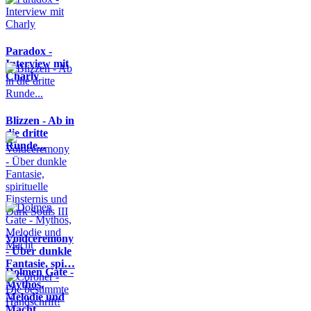
Paradox -
Interview mit
Charly
Blizzen - Ab in
die dritte
Runde...
Voidceremony
- Über dunkle
Fantasie, spi…
Dolmen Gate -
Mythos,
Melodie und
Macht