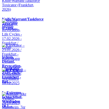
Knife/Warrant/Taskforce
Toxicator
(Frank…
Sylosis,
Distant,
Revocation,
Knorkator –
Life Cycle…
23.01.2026 /
Frankfurt -
Bat…
In Extremo –
Schlachthof,
Wiesbaden
18.1…