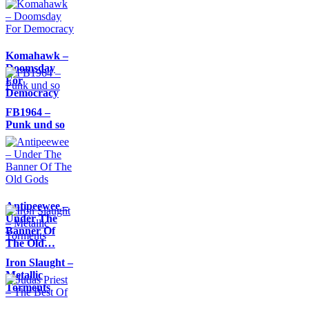
Komahawk –
Doomsday
For
Democracy
FB1964 –
Punk und so
Antipeewee –
Under The
Banner Of
The Old…
Iron Slaught –
Metallic
Torments