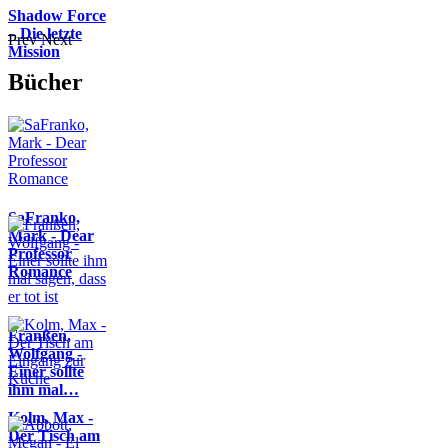
Shadow Force
– Die letzte
Prev
Next
Mission
Bücher
SaFranko,
Mark - Dear
Professor
Romance
Franßen,
Wolfgang -
Einer sollte
ihm mal…
Kolm, Max -
Der Tisch am