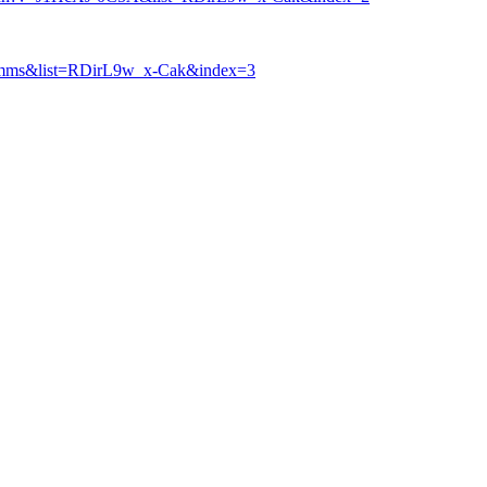
mms&list=RDirL9w_x-Cak&index=3