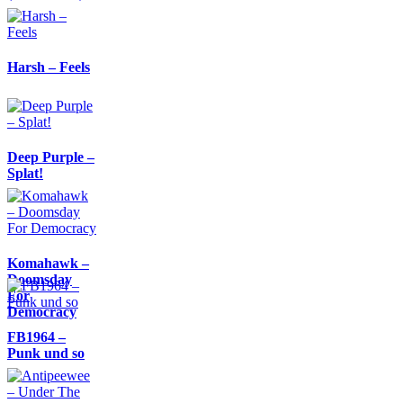
Harsh – Feels
Deep Purple –
Splat!
Komahawk –
Doomsday
For
Democracy
FB1964 –
Punk und so