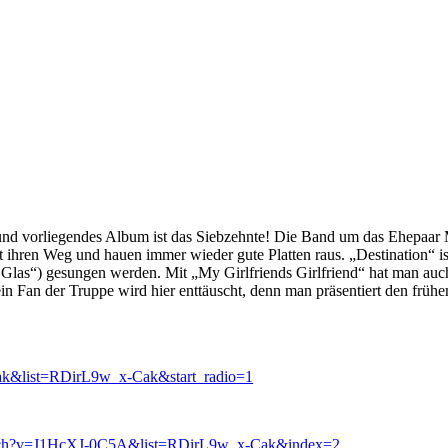
y und vorliegendes Album ist das Siebzehnte! Die Band um das Ehepaar 
t ihren Weg und hauen immer wieder gute Platten raus. „Destination“ i
s Glas“) gesungen werden. Mit „My Girlfriends Girlfriend“ hat man auc
r kein Fan der Truppe wird hier enttäuscht, denn man präsentiert den frü
ak&list=RDirL9w_x-Cak&start_radio=1
atch?v=J1HcXJ-0C5A&list=RDirL9w_x-Cak&index=2