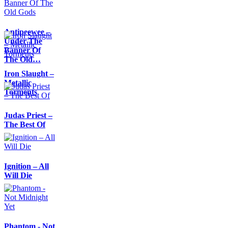
Antipeewee –
Under The
Banner Of
The Old…
Iron Slaught –
Metallic
Torments
Judas Priest –
The Best Of
Ignition – All
Will Die
Phantom - Not