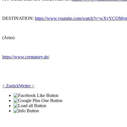
DESTINATION:
https://www.youtube.com/watch?v=wXyYCOMy
(Arno)
https://www.crematory.de/
< Zurück
Weiter >