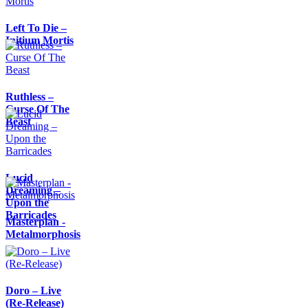
Left To Die –
Initium Mortis
Ruthless –
Curse Of The
Beast
Lucid
Dreaming –
Upon the
Barricades
Masterplan -
Metalmorphosis
Doro – Live
(Re-Release)