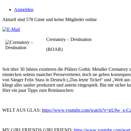
Anmelden
Aktuell sind 578 Gäste und keine Mitglieder online
Crematory – Destination
(ROAR)
Seit über 30 Jahren existieren die Pfälzer Gothic Metaller Cremator
einstecken seitens mancher Pressevertreter, doch sie gehen konsequen
von Sänger Felix Stass in Deutsch („Das letzte Ticket“ und „Welt au
klingt alles sauber produziert und astrein eingespielt. Bin mir siche
Hier ein paar Tipps zum Reinlauschen:
WELT AUS GLAS:
https://www.youtube.com/watch?v=irL9w_x-C
MY GIRLFRIENDS GIRLFRIEND:
https://www.youtube.com/w