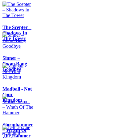
The Scepter –
Shadows In
The Tower
Sinner –
Boom Bang
Goodbye
Madball - Not
Your
Kingdom
Stormhammer
– Wrath Of
The Hammer