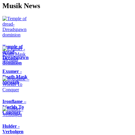
Musik News
Temple of
dread-
Dreadspawn
dominion
Exumer -
Death Mask
Messiah
Ironflame –
Worlds To
Conquer
Hulder -
Verbolgen