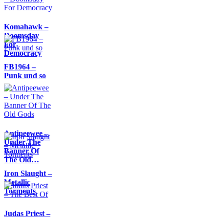
Komahawk –
Doomsday
For
Democracy
FB1964 –
Punk und so
Antipeewee –
Under The
Banner Of
The Old…
Iron Slaught –
Metallic
Torments
Judas Priest –