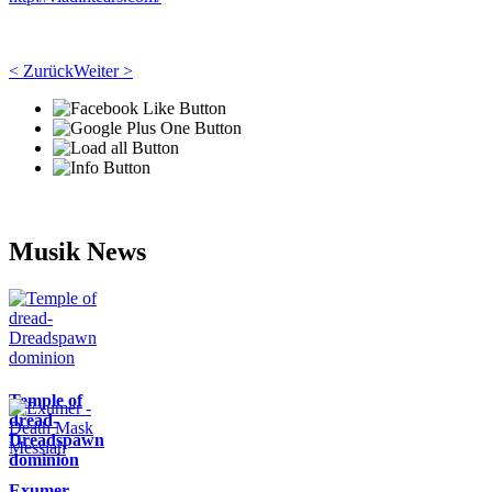
< Zurück
Weiter >
Musik News
Temple of
dread-
Dreadspawn
dominion
Exumer -