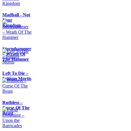
Madball - Not
Your
Kingdom
Stormhammer
– Wrath Of
The Hammer
Left To Die –
Initium Mortis
Ruthless –
Curse Of The
Beast