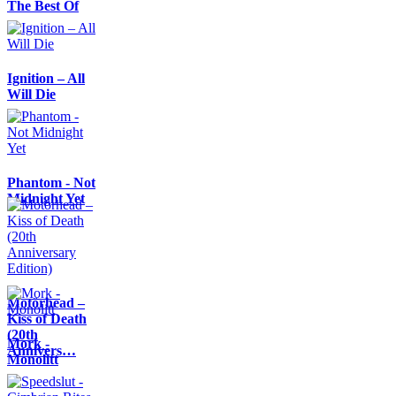
The Best Of
Ignition – All
Will Die
Phantom - Not
Midnight Yet
Motörhead –
Kiss of Death
(20th
Mork -
Annivers…
Monolitt