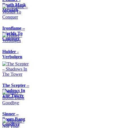
Death Mask
Messiah
Ironflame –
Worlds To
Conquer
Hulder -
Verbolgen
The Scepter –
Shadows In
The Tower
Sinner –
Boom Bang
Goodbye