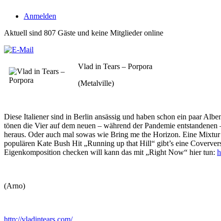
Anmelden
Aktuell sind 807 Gäste und keine Mitglieder online
Vlad in Tears – Porpora
(Metalville)
Diese Italiener sind in Berlin ansässig und haben schon ein paar Al
tönen die Vier auf dem neuen – während der Pandemie entstandenen –
heraus. Oder auch mal sowas wie Bring me the Horizon. Eine Mixtur d
populären Kate Bush Hit „Running up that Hill“ gibt’s eine Coverver
Eigenkomposition checken will kann das mit „Right Now“ hier tun:
h
(Arno)
http://vladintears.com/