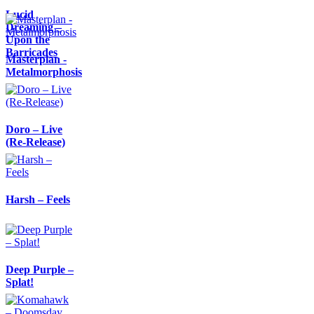
Lucid
Dreaming –
Upon the
Barricades
Masterplan -
Metalmorphosis
Doro – Live
(Re-Release)
Harsh – Feels
Deep Purple –
Splat!