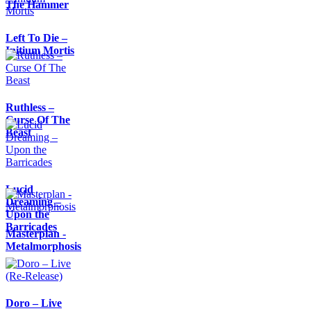
The Hammer
Left To Die –
Initium Mortis
Ruthless –
Curse Of The
Beast
Lucid
Dreaming –
Upon the
Barricades
Masterplan -
Metalmorphosis
Doro – Live