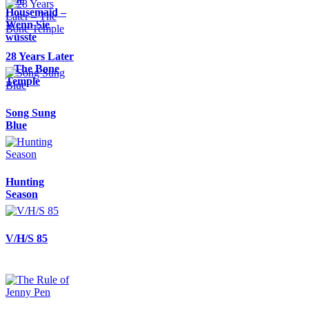
Housemaid –
Wenn Sie
wüsste
28 Years Later
– The Bone
Temple
Song Sung
Blue
Hunting
Season
V/H/S 85