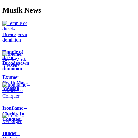
Musik News
Temple of
dread-
Dreadspawn
dominion
Exumer -
Death Mask
Messiah
Ironflame –
Worlds To
Conquer
Hulder -