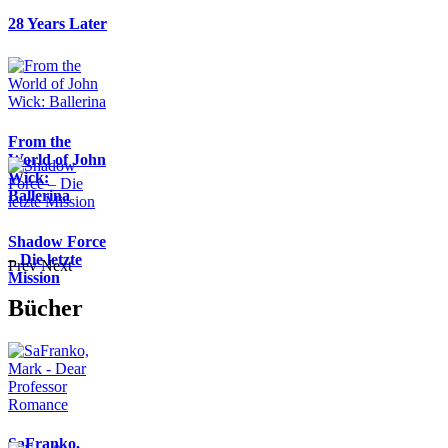
28 Years Later
From the
World of John
Wick:
Ballerina
Shadow Force
– Die letzte
Prev
Next
Mission
Bücher
SaFranko,