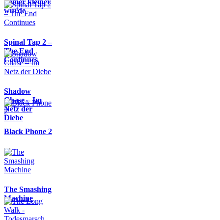
immer kleiner
wurde
Spinal Tap 2 –
The End
Continues
Shadow
Chase – Im
Netz der
Diebe
Black Phone 2
The Smashing
Machine