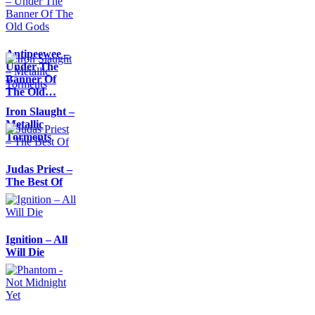
Antipeewee –
Under The
Banner Of
The Old…
Iron Slaught –
Metallic
Torments
Judas Priest –
The Best Of
Ignition – All
Will Die