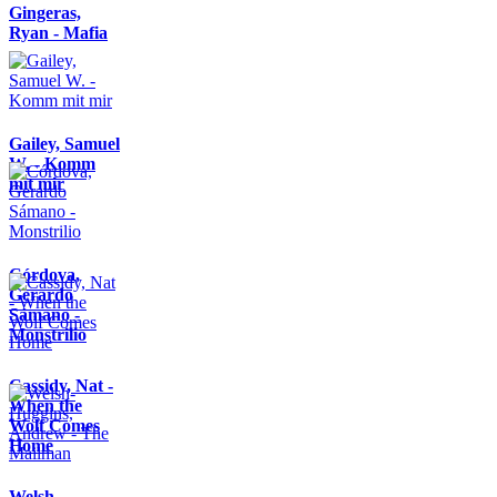
Gingeras,
Ryan - Mafia
Gailey, Samuel
W. - Komm
mit mir
Córdova,
Gerardo
Sámano -
Monstrilio
Cassidy, Nat -
When the
Wolf Comes
Home
Welsh-