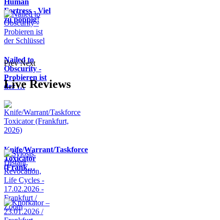
Human
Fortress - Viel
zu poppig!
Nailed to
Prev
Next
Obscurity -
Probieren ist
Live Reviews
der …
Knife/Warrant/Taskforce
Toxicator
(Frank…