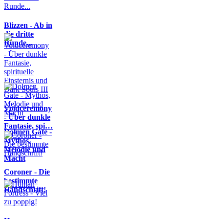
Blizzen - Ab in
die dritte
Runde...
Voidceremony
- Über dunkle
Fantasie, spi…
Dolmen Gate -
Mythos,
Melodie und
Macht
Coroner - Die
bestimmte
Handschrift!