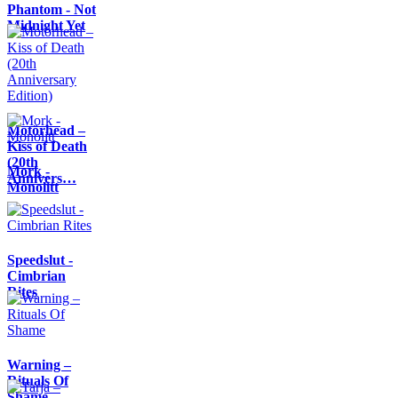
Phantom - Not
Midnight Yet
Motörhead –
Kiss of Death
(20th
Mork -
Annivers…
Monolitt
Speedslut -
Cimbrian
Rites
Warning –
Rituals Of
Shame