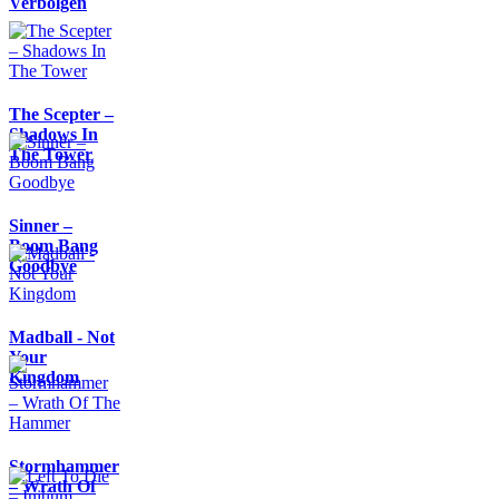
Verbolgen
The Scepter –
Shadows In
The Tower
Sinner –
Boom Bang
Goodbye
Madball - Not
Your
Kingdom
Stormhammer
– Wrath Of