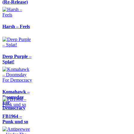
(Re-Release)
Harsh – Feels
Deep Purple –
Splat!
Komahawk –
Doomsday
For
Democracy
FB1964 –
Punk und so