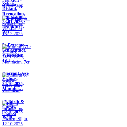
Sylosis,
Distant,
Revocation,
Knorkator –
Life Cycle…
23.01.2026 /
Frankfurt -
Bat…
In Extremo –
Schlachthof,
Wiesbaden
18.1…
Warrant, Axe
Victims,
24.10.2025,
Mannhe…
Stillbirth &
Guests,
02.10.2025
Wein…