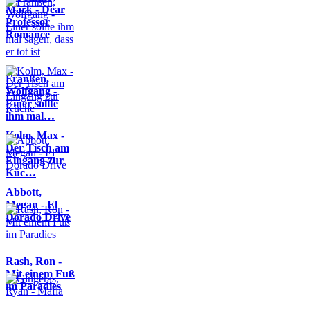
Mark - Dear
Professor
Romance
Franßen,
Wolfgang -
Einer sollte
ihm mal…
Kolm, Max -
Der Tisch am
Eingang zur
Küc…
Abbott,
Megan - El
Dorado Drive
Rash, Ron -
Mit einem Fuß
im Paradies