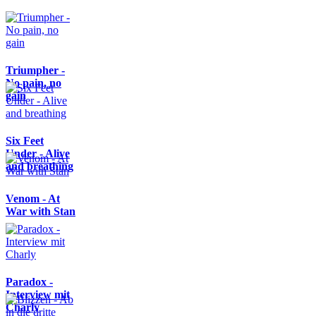
Triumpher -
No pain, no
gain
Six Feet
Under - Alive
and breathing
Venom - At
War with Stan
Paradox -
Interview mit
Charly