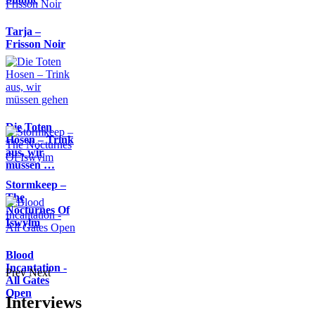
Tarja –
Frisson Noir
Die Toten
Hosen – Trink
aus, wir
müssen …
Stormkeep –
The
Nocturnes Of
Iswylm
Blood
Incantation -
Prev
Next
All Gates
Open
Interviews