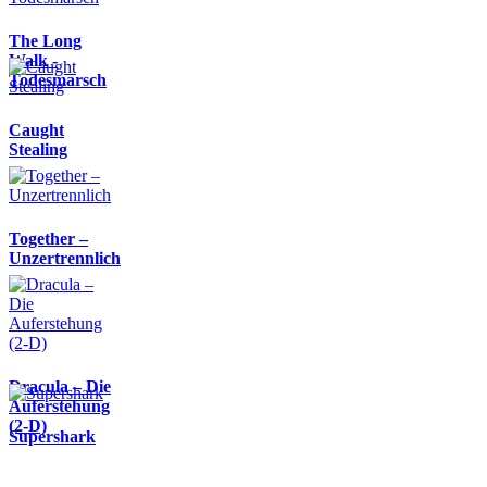
The Long
Walk -
Todesmarsch
Caught
Stealing
Together –
Unzertrennlich
Dracula – Die
Auferstehung
(2-D)
Supershark