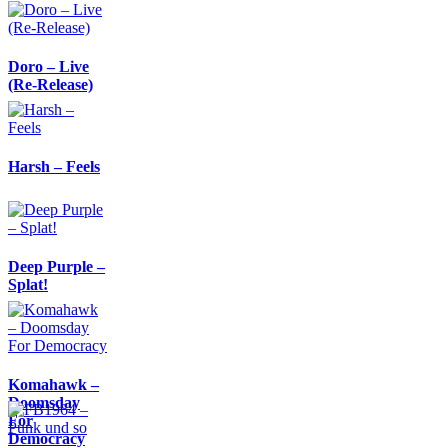
Doro – Live
(Re-Release)
Harsh – Feels
Deep Purple –
Splat!
Komahawk –
Doomsday
For
Democracy