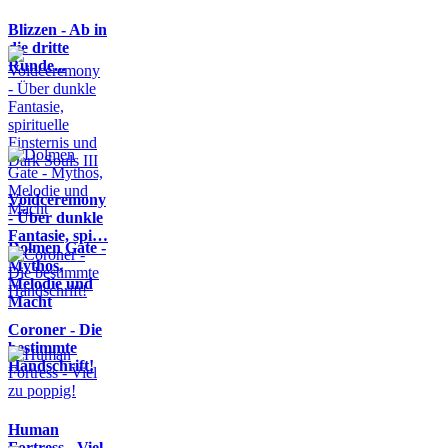
Blizzen - Ab in
die dritte
Runde...
Voidceremony
- Über dunkle
Fantasie, spi…
Dolmen Gate -
Mythos,
Melodie und
Macht
Coroner - Die
bestimmte
Handschrift!
Human
Fortress - Viel