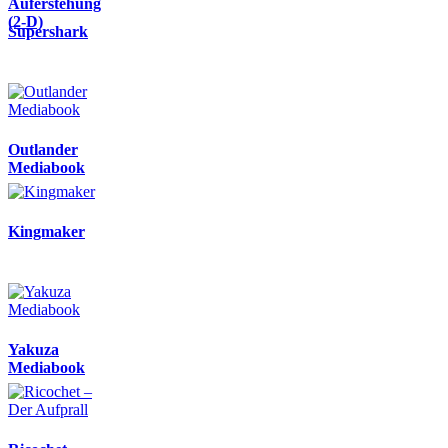
Auferstehung
(2-D)
Supershark
Outlander
Mediabook
Kingmaker
Yakuza
Mediabook