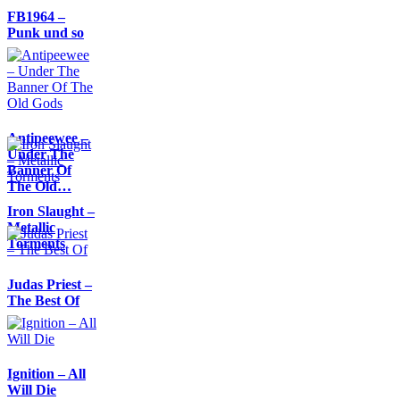
FB1964 –
Punk und so
Antipeewee –
Under The
Banner Of
The Old…
Iron Slaught –
Metallic
Torments
Judas Priest –
The Best Of
Ignition – All
Will Die