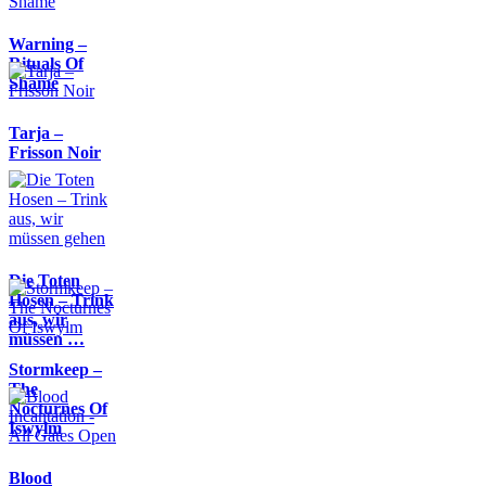
Warning –
Rituals Of
Shame
Tarja –
Frisson Noir
Die Toten
Hosen – Trink
aus, wir
müssen …
Stormkeep –
The
Nocturnes Of
Iswylm
Blood