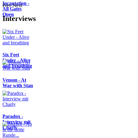
Incantation -
Prev
Next
All Gates
Open
Interviews
Six Feet
Under - Alive
and breathing
Venom - At
War with Stan
Paradox -
Interview mit
Charly