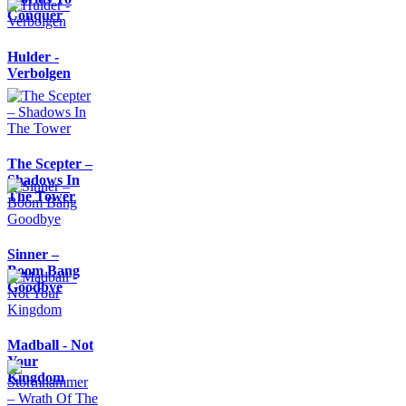
Conquer
Hulder -
Verbolgen
The Scepter –
Shadows In
The Tower
Sinner –
Boom Bang
Goodbye
Madball - Not
Your
Kingdom