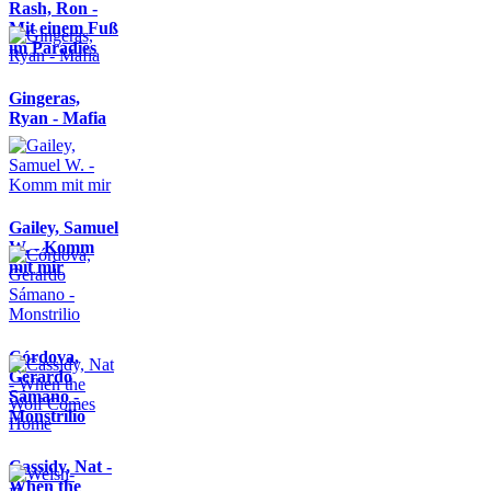
Rash, Ron -
Mit einem Fuß
im Paradies
Gingeras,
Ryan - Mafia
Gailey, Samuel
W. - Komm
mit mir
Córdova,
Gerardo
Sámano -
Monstrilio
Cassidy, Nat -
When the