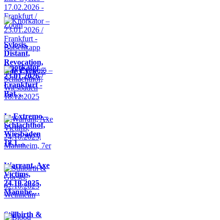
Sylosis,
Distant,
Revocation,
Knorkator –
Life Cycle…
23.01.2026 /
Frankfurt -
Bat…
In Extremo –
Schlachthof,
Wiesbaden
18.1…
Warrant, Axe
Victims,
24.10.2025,
Mannhe…
Stillbirth &