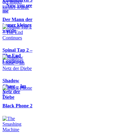
– Now you see
me
Der Mann der
immer kleiner
wurde
Spinal Tap 2 –
The End
Continues
Shadow
Chase – Im
Netz der
Diebe
Black Phone 2