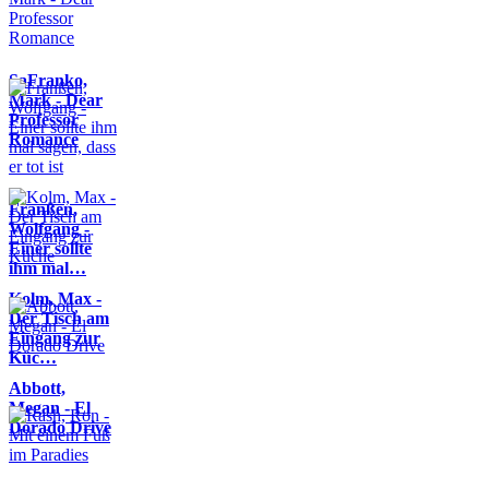
SaFranko,
Mark - Dear
Professor
Romance
Franßen,
Wolfgang -
Einer sollte
ihm mal…
Kolm, Max -
Der Tisch am
Eingang zur
Küc…
Abbott,
Megan - El
Dorado Drive