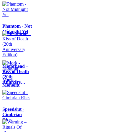
Phantom - Not
Midnight Yet
Motörhead –
Kiss of Death
(20th
Mork -
Annivers…
Monolitt
Speedslut -
Cimbrian
Rites