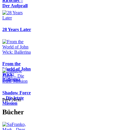
Ricochet –
Der Aufprall
28 Years Later
From the
World of John
Wick:
Ballerina
Shadow Force
– Die letzte
Prev
Next
Mission
Bücher