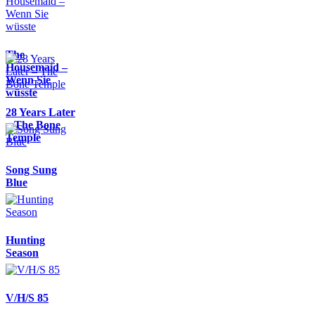
The
Housemaid –
Wenn Sie
wüsste
28 Years Later
– The Bone
Temple
Song Sung
Blue
Hunting
Season
V/H/S 85