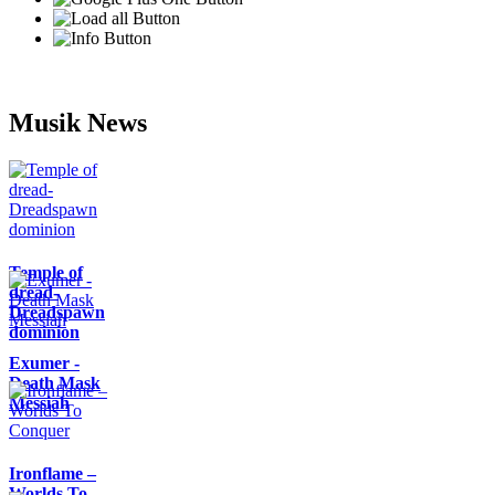
Musik News
Temple of
dread-
Dreadspawn
dominion
Exumer -
Death Mask
Messiah
Ironflame –
Worlds To