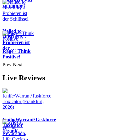
zu poppig!
Nailed to
Obscurity -
Probieren ist
der …
Rage - Think
Positive!
Prev
Next
Live Reviews
Knife/Warrant/Taskforce
Toxicator
(Frank…