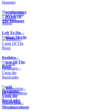
Stormhammer
– Wrath Of
The Hammer
Left To Die –
Initium Mortis
Ruthless –
Curse Of The
Beast
Lucid
Dreaming –
Upon the
Barricades
Masterplan -
Metalmorphosis