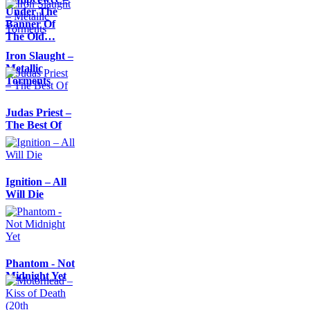
Under The
Banner Of
The Old…
Iron Slaught –
Metallic
Torments
Judas Priest –
The Best Of
Ignition – All
Will Die
Phantom - Not
Midnight Yet