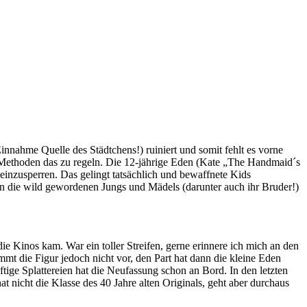
innahme Quelle des Städtchens!) ruiniert und somit fehlt es vorne
n Methoden das zu regeln. Die 12-jährige Eden (Kate „The Handmaid´s
inzusperren. Das gelingt tatsächlich und bewaffnete Kids
 die wild gewordenen Jungs und Mädels (darunter auch ihr Bruder!)
e Kinos kam. War ein toller Streifen, gerne erinnere ich mich an den
t die Figur jedoch nicht vor, den Part hat dann die kleine Eden
ige Splattereien hat die Neufassung schon an Bord. In den letzten
t nicht die Klasse des 40 Jahre alten Originals, geht aber durchaus