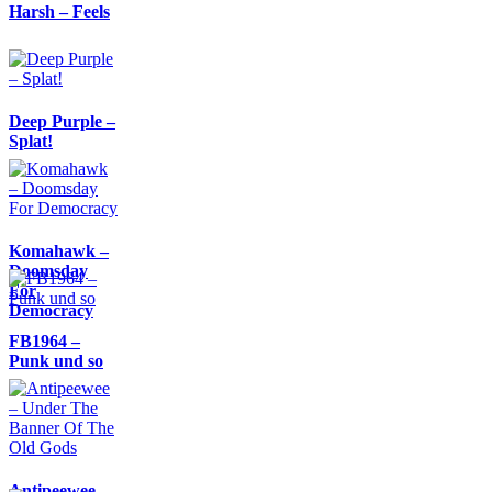
Harsh – Feels
Deep Purple –
Splat!
Komahawk –
Doomsday
For
Democracy
FB1964 –
Punk und so
Antipeewee –