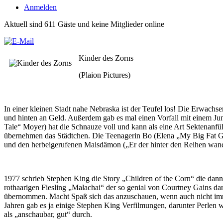
Anmelden
Aktuell sind 611 Gäste und keine Mitglieder online
Kinder des Zorns
(Plaion Pictures)
In einer kleinen Stadt nahe Nebraska ist der Teufel los! Die Erwachs
und hinten an Geld. Außerdem gab es mal einen Vorfall mit einem Ju
Tale“ Moyer) hat die Schnauze voll und kann als eine Art Sektenanfü
übernehmen das Städtchen. Die Teenagerin Bo (Elena „My Big Fat G
und den herbeigerufenen Maisdämon („Er der hinter den Reihen wan
1977 schrieb Stephen King die Story „Children of the Corn“ die dann
rothaarigen Fiesling „Malachai“ der so genial von Courtney Gains d
übernommen. Macht Spaß sich das anzuschauen, wenn auch nicht immer 
Jahren gab es ja einige Stephen King Verfilmungen, darunter Perlen wi
als „anschaubar, gut“ durch.