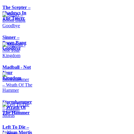
The Scepter –
Shadows In
The Tower
Sinner –
Boom Bang
Goodbye
Madball - Not
Your
Kingdom
Stormhammer
– Wrath Of
The Hammer
Left To Die –
Initium Mortis