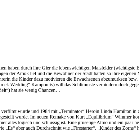
enen haben durch ihre Gier die lebenswichtigen Maisfelder (wichtigste E
ngen der Amok lief und die Bewohner der Stadt hatten so ihre eigene
hrerin die Kinder dazu motivieren die Erwachsenen abzumurksen bzw. e
reek Wedding“ Kampouris) will das Schlimmste verhindern doch gegen
delt“) hat sie wenig Chancen…
 verfilmt wurde und 1984 mit „Terminator“ Heroin Linda Hamilton in di
argestellt wurde. Im neuen Remake von Kurt „Equilibrium“ Wimmer komm
alles logisch und schlüssig ist. Eine gruselige Atmo und ein paar heft
e „Es“ aber auch Durchschnitt wie „Firestarter“. „Kinder des Zorns“ ha