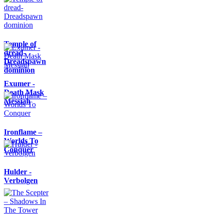
Temple of
dread-
Dreadspawn
dominion
Exumer -
Death Mask
Messiah
Ironflame –
Worlds To
Conquer
Hulder -
Verbolgen