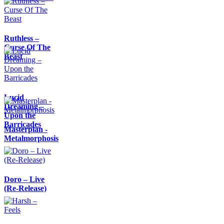
Ruthless –
Curse Of The
Beast
Lucid
Dreaming –
Upon the
Barricades
Masterplan -
Metalmorphosis
Doro – Live
(Re-Release)