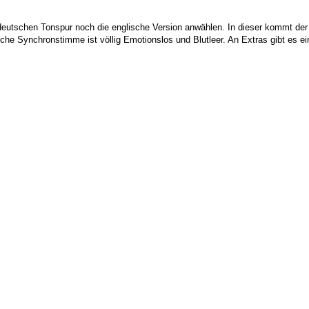
 deutschen Tonspur noch
die englische Version anwählen. In dieser kommt der
sche Synchron
stimme ist völlig Emotionslos und Blutleer. An Extras gibt es ein