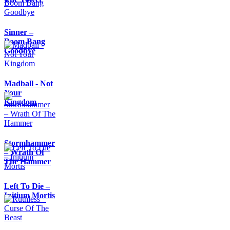
Sinner –
Boom Bang
Goodbye
Madball - Not
Your
Kingdom
Stormhammer
– Wrath Of
The Hammer
Left To Die –
Initium Mortis