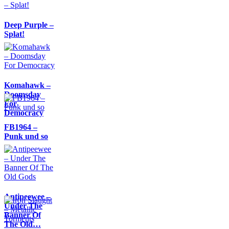
Deep Purple –
Splat!
Komahawk –
Doomsday
For
Democracy
FB1964 –
Punk und so
Antipeewee –
Under The
Banner Of
The Old…