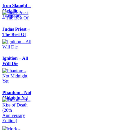
Iron Slaught –
Metallic
Torments
Judas Priest –
The Best Of
Ignition – All
Will Die
Phantom - Not
Midnight Yet