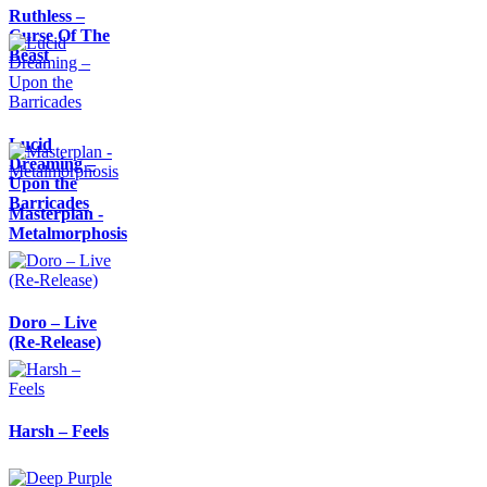
Ruthless –
Curse Of The
Beast
Lucid
Dreaming –
Upon the
Barricades
Masterplan -
Metalmorphosis
Doro – Live
(Re-Release)
Harsh – Feels