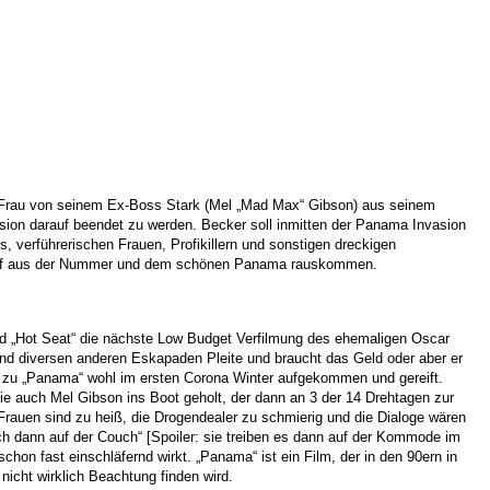
 Frau von seinem Ex-Boss Stark (Mel „Mad Max“
Gibson) aus seinem
sion darauf beendet
zu werden. Becker soll inmitten der Panama Invasion
rs, verführerischen Frauen, Profikillern und sonstigen dreckigen
Kopf aus der Nummer und dem schönen Panama rauskommen.
 „Hot Seat“ die nächste Low Budget
Verfilmung des ehemaligen Oscar
und diversen
anderen Eskapaden Pleite und braucht das Geld oder aber er
ee zu „Panama“ wohl im ersten Corona Winter aufgekommen und gereift.
sie auch Mel Gibson ins Boot geholt, der dann
an 3 der 14 Drehtagen zur
 Frauen sind zu heiß, die
Drogendealer zu schmierig und die Dialoge wären
h dann auf der Couch“ [Spoiler: sie treiben es dann auf der Kommode im
chon fast einschläfernd wirkt. „Panama“ ist ein Film, der in
den 90ern in
nicht wirklich Beachtung finden
wird.