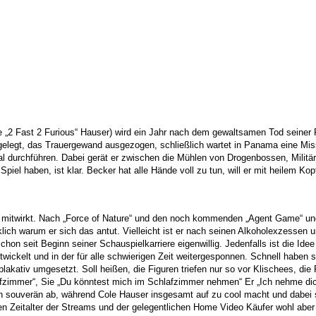
 „2 Fast 2 Furious“ Hauser)
wird ein Jahr nach dem gewaltsamen Tod seiner
elegt, das Trauergewand ausgezogen, schließlich wartet in Panama eine Mis
l durchführen. Dabei gerät er zwischen die Mühlen von Drogenbossen,
Militä
piel haben, ist klar. Becker hat alle Hände voll zu tun,
will er mit heilem 
 mitwirkt. Nach „Force of
Nature“ und den noch kommenden „Agent Game“ und
klich warum er sich das antut. Vielleicht ist er nach seinen Alkoholexzessen 
hon seit Beginn seiner Schauspielkarriere eigenwillig.
Jedenfalls ist die Id
wickelt und in der für
alle schwierigen Zeit weitergesponnen. Schnell haben 
plakativ umgesetzt. Soll heißen, die Figuren triefen nur so vor Klischees, die
fzimmer“, Sie „Du könntest mich im Schlafzimmer nehmen“ Er „Ich
nehme dic
tten souverän ab, während Cole Hauser
insgesamt auf zu cool macht und dabei s
n Zeitalter
der Streams und der gelegentlichen Home Video Käufer wohl aber 