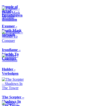
Temple of
dread-
Dreadspawn
dominion
Exumer -
Death Mask
Messiah
Ironflame –
Worlds To
Conquer
Hulder -
Verbolgen
The Scepter –
Shadows In
The Tower