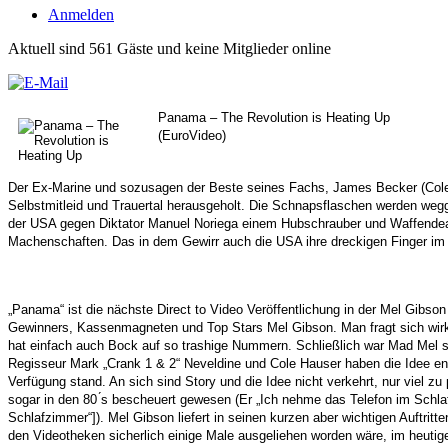
Anmelden
Aktuell sind 561 Gäste und keine Mitglieder online
Panama – The Revolution is Heating Up
(EuroVideo)
Der Ex-Marine und sozusagen der Beste seines Fachs, James Becker (Cole
Selbstmitleid und Trauertal herausgeholt. Die Schnapsflaschen werden
wegg
der USA gegen Diktator Manuel Noriega einem
Hubschrauber und Waffendea
Machenschaften. Das in dem
Gewirr auch die USA ihre dreckigen Finger im S
„Panama“ ist die nächste Direct to Video Veröffentlichung in der Mel Gibson
Gewinners, Kassenmagneten und Top Stars Mel Gibson. Man fragt
sich wir
hat einfach auch Bock auf so trashige
Nummern. Schließlich war Mad Mel sc
Regisseur Mark „Crank 1 & 2“ Neveldine und Cole Hauser haben die Idee ent
Verfügung stand. An sich sind Story und die Idee nicht verkehrt, nur viel zu
sogar in den 80 ́s bescheuert gewesen (Er „Ich
nehme das Telefon im Schla
Schlafzimmer“]).
Mel Gibson liefert in seinen kurzen aber wichtigen Auftri
den Videotheken sicherlich einige Male ausgeliehen worden wäre, im heutige