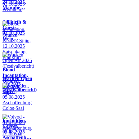
24.10.2025,
Mannhe…
Stillbirth &
Guests,
02.10.2025
Wein…
Blood
Incantation,
Wacken Open
Oranssi
Air 2025
Pazuzu,
(Festivalbericht)
Sijji…
Forbidden,
Cervet,
05.08.2025
Aschaffenb…