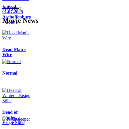
Voivod -
Prev
Next
01.07.2025
Aschaffenburg
Movie News
- Colo…
Dead Man´s
Wire
Normal
Dead of
Winter –
Eisige Stille