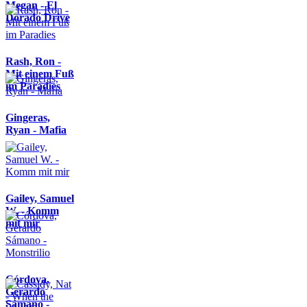
Megan - El
Dorado Drive
Rash, Ron -
Mit einem Fuß
im Paradies
Gingeras,
Ryan - Mafia
Gailey, Samuel
W. - Komm
mit mir
Córdova,
Gerardo
Sámano -