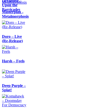
Dreaming –
Upon the
Barricades
Masterplan -
Metalmorphosis
Doro – Live
(Re-Release)
Harsh – Feels
Deep Purple –
Splat!