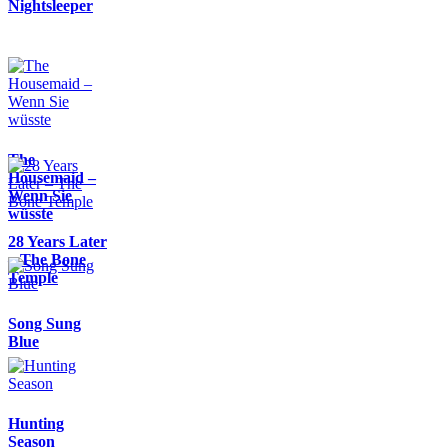
Nightsleeper
The
Housemaid –
Wenn Sie
wüsste
28 Years Later
– The Bone
Temple
Song Sung
Blue
Hunting
Season