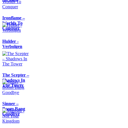
Ironflame –
Worlds To
Conquer
Hulder -
Verbolgen
The Scepter –
Shadows In
The Tower
Sinner –
Boom Bang
Goodbye