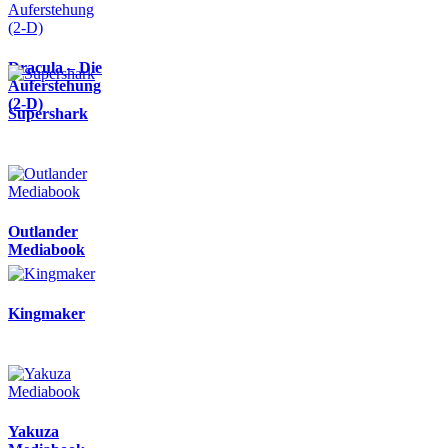
Dracula – Die
Auferstehung
(2-D)
Supershark
Outlander
Mediabook
Kingmaker
Yakuza