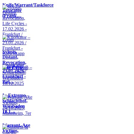
Knife/Warrant/Taskforce
Toxicator
(Frank…
Sylosis,
Distant,
Revocation,
Knorkator –
Life Cycle…
23.01.2026 /
Frankfurt -
Bat…
In Extremo –
Schlachthof,
Wiesbaden
18.1…
Warrant, Axe
Victims,