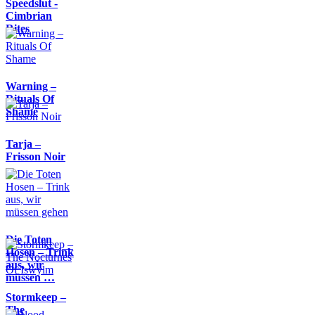
Speedslut -
Cimbrian
Rites
Warning –
Rituals Of
Shame
Tarja –
Frisson Noir
Die Toten
Hosen – Trink
aus, wir
müssen …
Stormkeep –
The