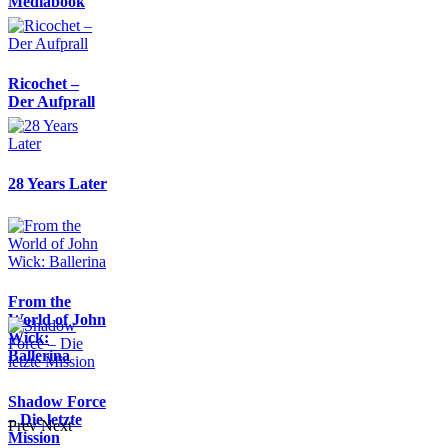
Mediabook
Ricochet –
Der Aufprall
28 Years Later
From the
World of John
Wick:
Ballerina
Shadow Force
– Die letzte
Prev
Next
Mission