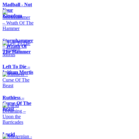
Madball - Not
Your
Kingdom
Stormhammer
– Wrath Of
The Hammer
Left To Die –
Initium Mortis
Ruthless –
Curse Of The
Beast
Lucid