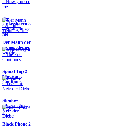
Die
Unfassbaren 3
– Now you see
me
Der Mann der
immer kleiner
wurde
Spinal Tap 2 –
The End
Continues
Shadow
Chase – Im
Netz der
Diebe
Black Phone 2