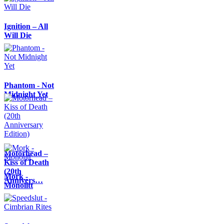
Ignition – All
Will Die
Phantom - Not
Midnight Yet
Motörhead –
Kiss of Death
(20th
Mork -
Annivers…
Monolitt