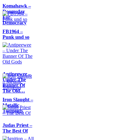
Komahawk –
Doomsday
For
Democracy
FB1964 –
Punk und so
Antipeewee –
Under The
Banner Of
The Old…
Iron Slaught –
Metallic
Torments
Judas Priest –
The Best Of