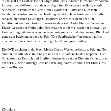
"Hell Bent For Leather" (so der Originaltitel) ist ein netter, kurzer und vor allem
kurzweiliger B-Western, mit dem wohl größten B-Western Star Hollywoods
seinerzeit. Er kann wohl als ein Chuck Norris der 1950er und 60er Jahre
bezeichnet werden. Weder die Handlung ist wirklich herausragend, noch die
schauspielerischen Leistungen. Das macht aber nichts, denn der Film
funktioniert auch so. Denke mir sowieso, dass kein Audie Murphy Fan einen
Klasse Western der Marke John Ford erwartet sondern einfach nur kurzweilige
Unterhaltung mit einem wagemutigen Protagonisten und einer menge Blei. Und
genau das bekommt er bei dem Film "Die Unerbittlichen" geboten, nämlich
einen netten Western für einen verregneten Sonntagnachmittag.
Die DVD erscheint in der Koch Media Classic Westerncollection. Bild und Ton
sind für das Alter des Streifens gut und auf alle Fälle mehr als akzeptabel. Die
Sprachformate Deutsch und Englisch finden sich auf der Disc. An Extras gibt es
auf der DVD eine Bildergallerie und den Originaltrailer und in der Hülle ein 4
seitiges Booklet.
(Zvonko)