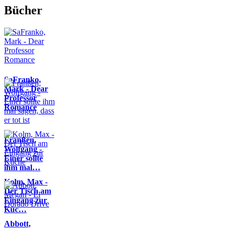
Bücher
SaFranko,
Mark - Dear
Professor
Romance
Franßen,
Wolfgang -
Einer sollte
ihm mal…
Kolm, Max -
Der Tisch am
Eingang zur
Küc…
Abbott,