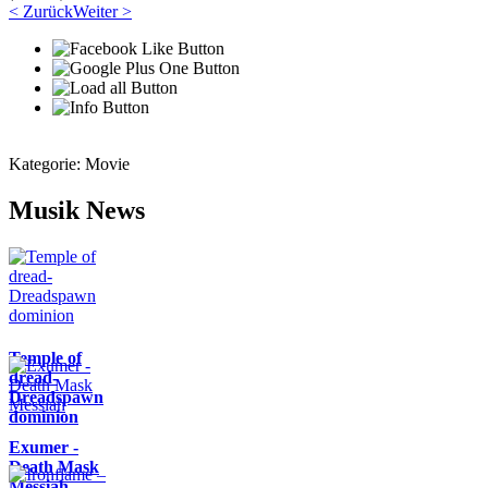
< Zurück
Weiter >
Kategorie:
Movie
Musik News
Temple of
dread-
Dreadspawn
dominion
Exumer -
Death Mask
Messiah