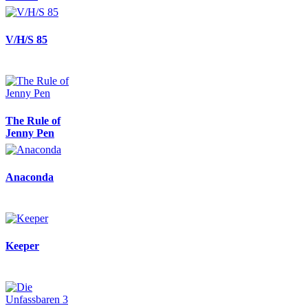
V/H/S 85
The Rule of
Jenny Pen
Anaconda
Keeper