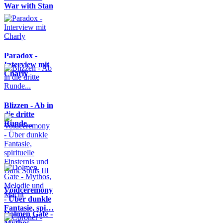
War with Stan
Paradox -
Interview mit
Charly
Blizzen - Ab in
die dritte
Runde...
Voidceremony
- Über dunkle
Fantasie, spi…
Dolmen Gate -
Mythos,