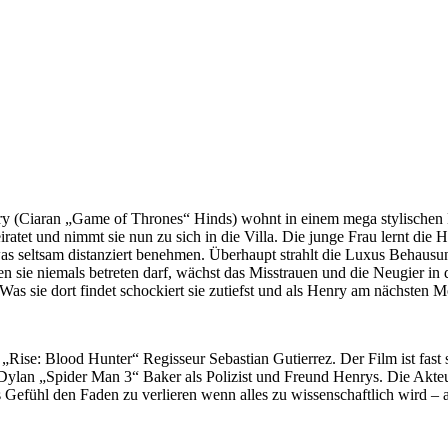
ry (Ciaran „Game of Thrones“ Hinds) wohnt in einem mega stylischen L
tet und nimmt sie nun zu sich in die Villa. Die junge Frau lernt die H
as seltsam distanziert benehmen. Überhaupt strahlt die Luxus Behausu
 sie niemals betreten darf, wächst das Misstrauen und die Neugier in 
 Was sie dort findet schockiert sie zutiefst und als Henry am nächst
n „Rise: Blood Hunter“ Regisseur Sebastian Gutierrez. Der Film ist fast
Dylan „Spider Man 3“ Baker als Polizist und Freund Henrys. Die Akteu
efühl den Faden zu verlieren wenn alles zu wissenschaftlich wird – abe