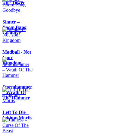
The Tower
Sinner –
Boom Bang
Goodbye
Madball - Not
Your
Kingdom
Stormhammer
– Wrath Of
The Hammer
Left To Die –
Initium Mortis