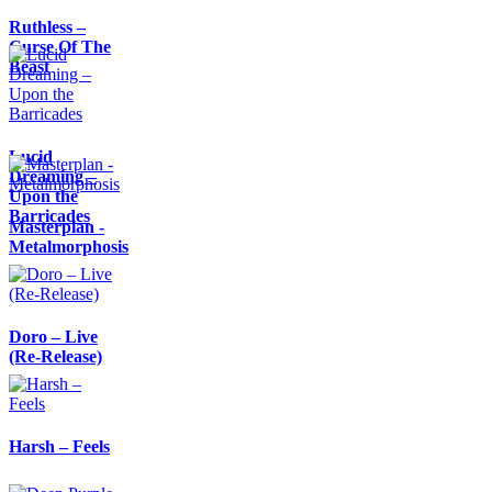
Ruthless –
Curse Of The
Beast
Lucid
Dreaming –
Upon the
Barricades
Masterplan -
Metalmorphosis
Doro – Live
(Re-Release)
Harsh – Feels