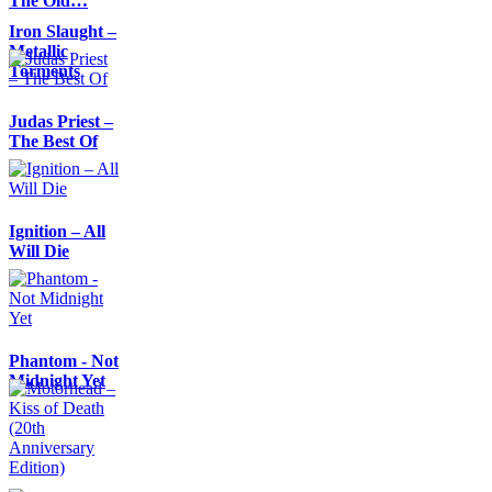
The Old…
Iron Slaught –
Metallic
Torments
Judas Priest –
The Best Of
Ignition – All
Will Die
Phantom - Not
Midnight Yet