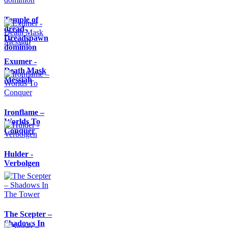
Temple of
dread-
Dreadspawn
dominion
Exumer -
Death Mask
Messiah
Ironflame –
Worlds To
Conquer
Hulder -
Verbolgen
The Scepter –
Shadows In