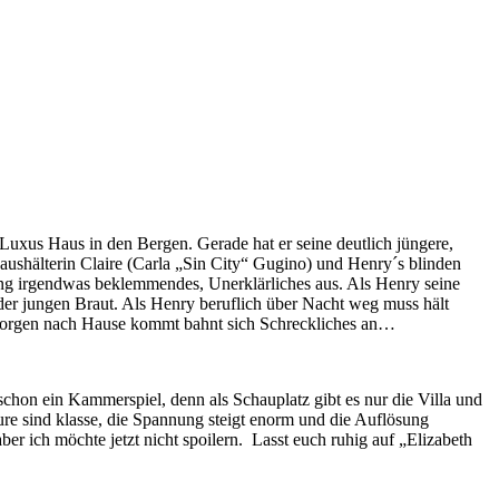
uxus Haus in den Bergen. Gerade hat er seine deutlich jüngere,
aushälterin Claire (Carla „Sin City“ Gugino) und Henry´s blinden
ng irgendwas beklemmendes, Unerklärliches aus. Als Henry seine
der jungen Braut. Als Henry beruflich über Nacht weg muss hält
en Morgen nach Hause kommt bahnt sich Schreckliches an…
 schon ein Kammerspiel, denn als Schauplatz gibt es nur die Villa und
re sind klasse, die Spannung steigt enorm und die Auflösung
r ich möchte jetzt nicht spoilern. Lasst euch ruhig auf „Elizabeth