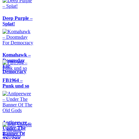
Deep Purple –
Splat!
Komahawk –
Doomsday
For
Democracy
FB1964 –
Punk und so
Antipeewee –
Under The
Banner Of