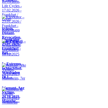
Sylosis,
Distant,
Revocation,
Knorkator –
Life Cycle…
23.01.2026 /
Frankfurt -
Bat…
In Extremo –
Schlachthof,
Wiesbaden
18.1…
Warrant, Axe
Victims,
24.10.2025,
Mannhe…