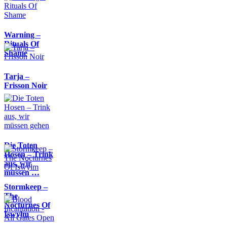
Warning –
Rituals Of
Shame
Tarja –
Frisson Noir
Die Toten
Hosen – Trink
aus, wir
müssen …
Stormkeep –
The
Nocturnes Of
Iswylm