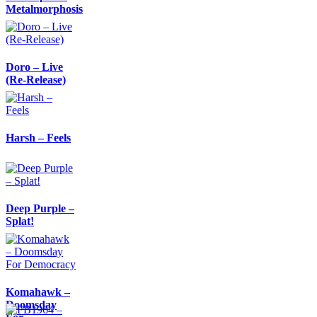
Metalmorphosis
Doro – Live
(Re-Release)
Harsh – Feels
Deep Purple –
Splat!
Komahawk –
Doomsday