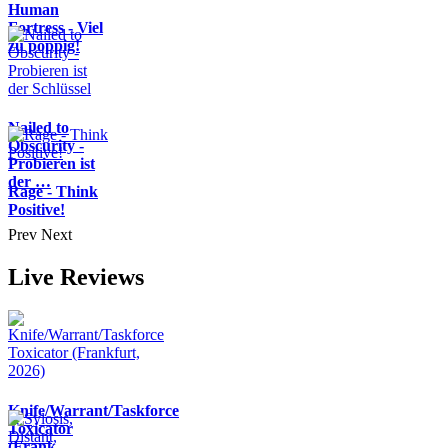
Human
Fortress - Viel
zu poppig!
Nailed to
Obscurity -
Probieren ist
der …
Rage - Think
Positive!
Prev
Next
Live Reviews
Knife/Warrant/Taskforce
Toxicator
(Frank…