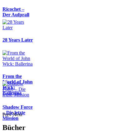
Ricochet –
Der Aufprall
28 Years Later
From the
World of John
Wick:
Ballerina
Shadow Force
– Die letzte
Prev
Next
Mission
Bücher