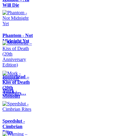
Will Die
Phantom - Not
Midnight Yet
Motörhead –
Kiss of Death
(20th
Mork -
Annivers…
Monolitt
Speedslut -
Cimbrian
Rites