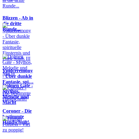
Blizzen - Ab in
die dritte
Runde...
Voidceremony
- Über dunkle
Fantasie, spi…
Dolmen Gate -
Mythos,
Melodie und
Macht
Coroner - Die
bestimmte
Handschrift!