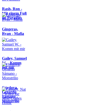
Rash, Ron -
Mit einem Fuß
im Paradies
Gingeras,
Ryan - Mafia
Gailey, Samuel
W. - Komm
mit mir
Córdova,
Gerardo
Sámano -
Monstrilio