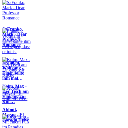
SaFranko,
Mark - Dear
Professor
Romance
Franßen,
Wolfgang -
Einer sollte
ihm mal…
Kolm, Max -
Der Tisch am
Eingang zur
Küc…
Abbott,
Megan - El
Dorado Drive