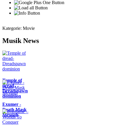
Kategorie:
Movie
Musik News
Temple of
dread-
Dreadspawn
dominion
Exumer -
Death Mask
Messiah