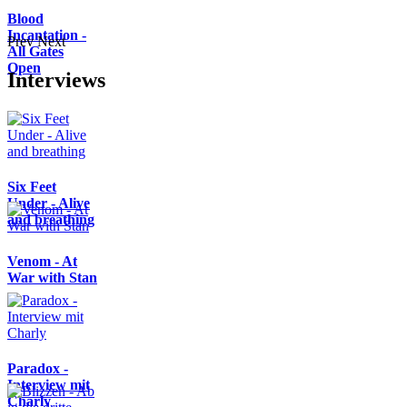
Blood
Incantation -
Prev
Next
All Gates
Open
Interviews
Six Feet
Under - Alive
and breathing
Venom - At
War with Stan
Paradox -
Interview mit
Charly