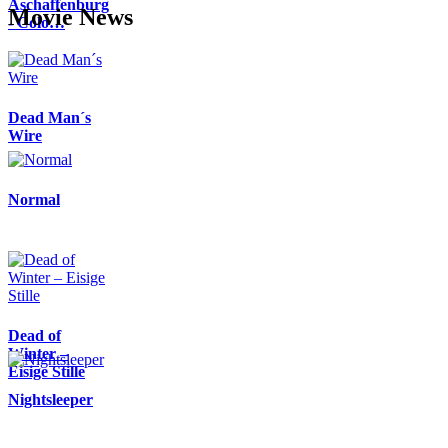
Aschaffenburg
Movie News
- Colo…
Dead Man´s
Wire
Normal
Dead of
Winter –
Eisige Stille
Nightsleeper