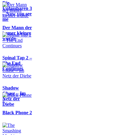
Die
Unfassbaren 3
– Now you see
me
Der Mann der
immer kleiner
wurde
Spinal Tap 2 –
The End
Continues
Shadow
Chase – Im
Netz der
Diebe
Black Phone 2