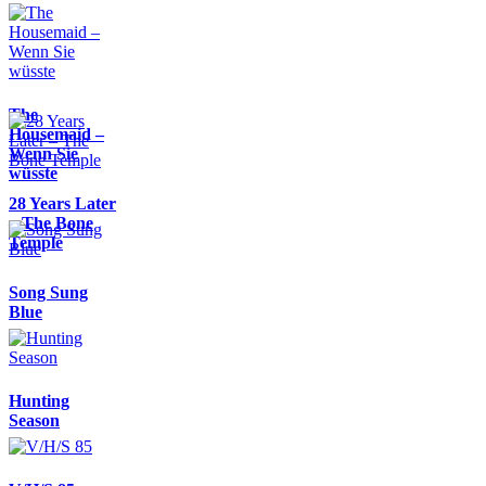
The
Housemaid –
Wenn Sie
wüsste
28 Years Later
– The Bone
Temple
Song Sung
Blue
Hunting
Season