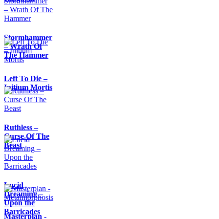
Stormhammer
– Wrath Of
The Hammer
Left To Die –
Initium Mortis
Ruthless –
Curse Of The
Beast
Lucid
Dreaming –
Upon the
Barricades
Masterplan -