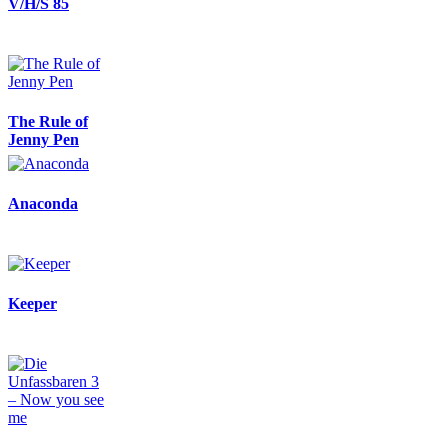
V/H/S 85
The Rule of
Jenny Pen
Anaconda
Keeper