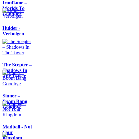
Ironflame –
Worlds To
Conquer
Hulder -
Verbolgen
The Scepter –
Shadows In
The Tower
Sinner –
Boom Bang
Goodbye
Madball - Not
Your
Kingdom