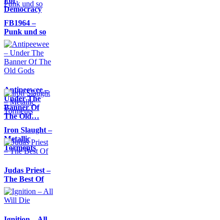
For
Democracy
FB1964 –
Punk und so
Antipeewee –
Under The
Banner Of
The Old…
Iron Slaught –
Metallic
Torments
Judas Priest –
The Best Of
Ignition – All