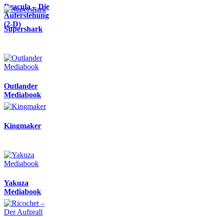
Dracula – Die
Auferstehung
(2-D)
Supershark
Outlander
Mediabook
Kingmaker
Yakuza
Mediabook